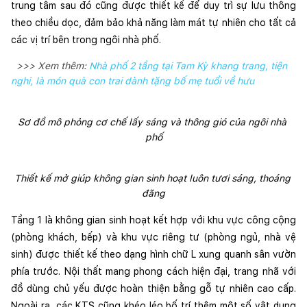
trung tâm sau đó cũng được thiết kế để duy trì sự lưu thông 
theo chiều dọc, đảm bảo khả năng làm mát tự nhiên cho tất cả 
các vị trí bên trong ngôi nhà phố.  
>>> Xem thêm:
Nhà phố 2 tầng tại Tam Kỳ khang trang, tiện
nghi, là món quà con trai dành tặng bố mẹ tuổi về hưu
Sơ đồ mô phỏng cơ chế lấy sáng và thông gió của ngôi nhà 
phố
Thiết kế mở giúp không gian sinh hoạt luôn tươi sáng, thoáng 
đãng
Tầng 1 là không gian sinh hoạt kết hợp với khu vực công cộng 
(phòng khách, bếp) và khu vực riêng tư (phòng ngủ, nhà vệ 
sinh) được thiết kế theo dạng hình chữ L xung quanh sân vườn 
phía trước. Nội thất mang phong cách hiện đại, trang nhã với 
đồ dùng chủ yếu được hoàn thiện bằng gỗ tự nhiên cao cấp. 
Ngoài ra, các KTS cũng khéo léo bố trí thêm một số vật dụng 