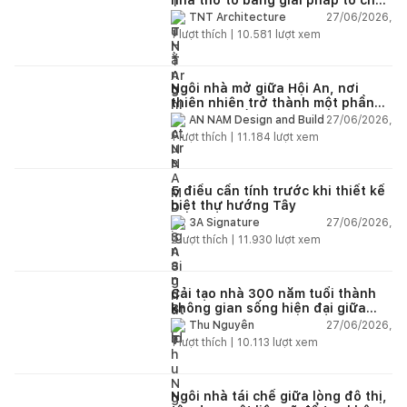
lại không gian
27/06/2026,
TNT Architecture
1
lượt thích |
10.581
lượt xem
Ngôi nhà mở giữa Hội An, nơi
thiên nhiên trở thành một phần
của cuộc sống
27/06/2026,
AN NAM Design and Build
1
lượt thích |
11.184
lượt xem
5 điều cần tính trước khi thiết kế
biệt thự hướng Tây
27/06/2026,
3A Signature
2
lượt thích |
11.930
lượt xem
Cải tạo nhà 300 năm tuổi thành
không gian sống hiện đại giữa
thiên nhiên
27/06/2026,
Thu Nguyễn
1
lượt thích |
10.113
lượt xem
Ngôi nhà tái chế giữa lòng đô thị,