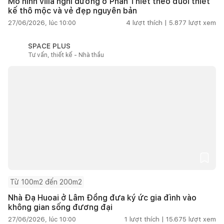
Mô hình villa nghỉ dưỡng ở Phan Thiết theo đuổi thiết
kế thô mộc và vẻ đẹp nguyên bản
27/06/2026, lúc 10:00
4
lượt thích |
5.877
lượt xem
SPACE PLUS
Tư vấn, thiết kế - Nhà thầu
Từ 100m2 đến 200m2
Nhà Đạ Huoai ở Lâm Đồng đưa ký ức gia đình vào
không gian sống đương đại
27/06/2026, lúc 10:00
1
lượt thích |
15.675
lượt xem