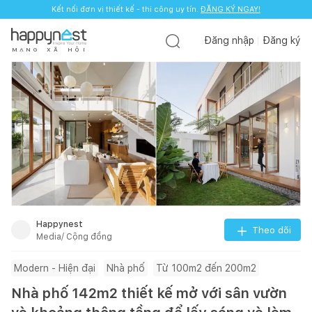
Kết nối đơn vị thiết kế - thi công uy tín.
ĐĂNG KÝ NGAY!
Đăng nhập
Đăng ký
M
Ạ
N
G
X
Ã
H
Ộ
I
Happynest
Theo dõi
Media/ Cộng đồng
Modern - Hiện đại
Nhà phố
Từ 100m2 đến 200m2
Nhà phố 142m2 thiết kế mở với sân vườn