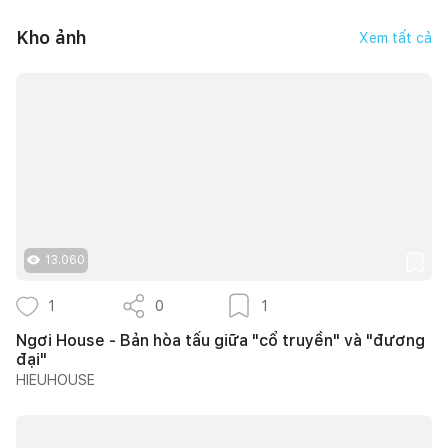
Kho ảnh
Xem tất cả
13.060
1
0
1
Ngơi House - Bản hòa tấu giữa "cổ truyền" và "đương
đại"
HIEUHOUSE