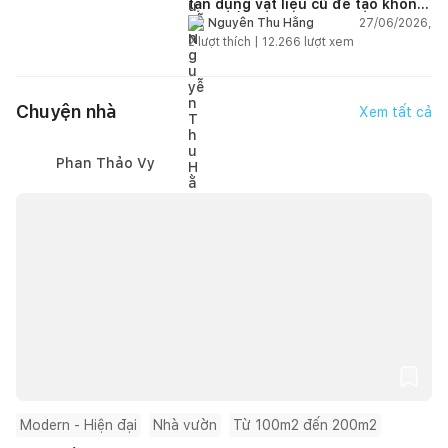
tận dụng vật liệu cũ để tạo không
gian sống linh hoạt
27/06/2026,
Nguyễn Thu Hằng
2
lượt thích |
12.266
lượt xem
Chuyện nhà
Xem tất cả
Phan Thảo Vy
Modern - Hiện đại
Nhà vườn
Từ 100m2 đến 200m2