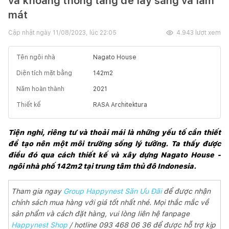
và khoảng thông tầng để lấy sáng và làm
mát
Cập nhật ngày
11/08/2023, lúc 22:05
4.943
lượt xem
Tên ngôi nhà
Nagato House
Diện tích mặt bằng
142
m2
Năm hoàn thành
2021
Thiết kế
RASA Architektura
Tiện nghi, riêng tư và thoải mái là những yếu tố cần thiết 
để tạo nên một môi trường sống lý tưởng. Ta thấy được 
điều đó qua cách thiết kế và xây dựng Nagato House - 
ngôi nhà phố 142m2 tại trung tâm thủ đô Indonesia. 
Tham gia ngay
Group Happynest Săn Ưu Đãi
để được nhận
chính sách mua hàng với giá tốt nhất nhé. Mọi thắc mắc về
sản phẩm và cách đặt hàng, vui lòng liên hệ fanpage
Happynest Shop
/ hotline 093 468 06 36 để được hỗ trợ kịp