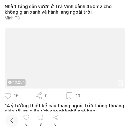
Nhà 1 tầng sân vườn ở Trà Vinh dành 450m2 cho
không gian xanh và hành lang ngoài trời
Minh Tú
Kết nối thiết kế, thi công
Mua sắm hoàn thiện nhà
10.254
16
0
13
14 ý tưởng thiết kế cầu thang ngoài trời thông thoáng
giúp tối ưu diện tích cho nhà phố nhỏ hẹp
Như Ý
6
3
0