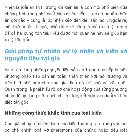
Nhện là loài ăn thịt, trong khi kiến lại là con mồi phổ biến của
chúng. Khi trong nhà xuất hiện nhiều kiến – tức có nguồn thức
ăn dồi dào – cũng là lúc nhện kéo đến để "săn mồi". Ngoài ra,
môi trường ẩm, ít gió, nhiều khe kẽ cũng là điều kiện lý tưởng
để cả hai cùng tồn tại. Hiểu được mối quan hệ này sẽ giúp bạn
xử lý tận gốc.
Giải pháp tự nhiên xử lý nhện và kiến và
nguyên liệu tại gia
Việc tận dụng những nguyên liệu sẵn có trong nhà bếp là một
phương pháp tiếp cận an toàn, thân thiện với môi trường và
đặc biệt phù hợp cho các gia đình có trẻ nhỏ và vật nuôi.
Quan trọng là phải hiểu rõ cơ chế hoạt động của từng phương
pháp để áp dụng một cách chiến lược, kết hợp xua đuổi và tiêu
diệt tận gốc.
Những công thức khắc tinh của loài kiến
Các giải pháp tự nhiên dành cho kiến thường tập trung vào hai
cơ chế chính: phá vỡ pheromone của chúng hoặc tiêu diệt