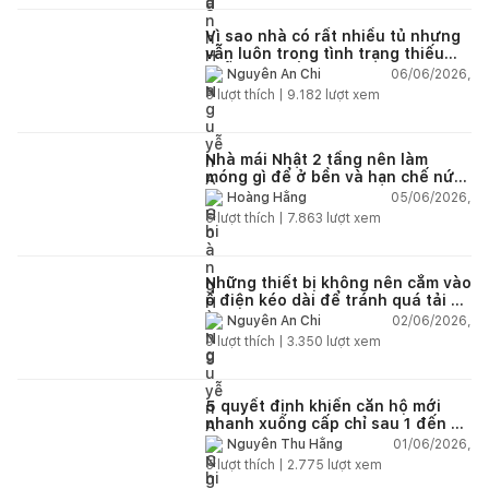
Vì sao nhà có rất nhiều tủ nhưng
vẫn luôn trong tình trạng thiếu
chỗ chứa đồ?
06/06/2026,
Nguyễn An Chi
5
lượt thích |
9.182
lượt xem
Nhà mái Nhật 2 tầng nên làm
móng gì để ở bền và hạn chế nứt
lún?
05/06/2026,
Hoàng Hằng
5
lượt thích |
7.863
lượt xem
Những thiết bị không nên cắm vào
ổ điện kéo dài để tránh quá tải và
chập cháy trong nhà
02/06/2026,
Nguyễn An Chi
9
lượt thích |
3.350
lượt xem
5 quyết định khiến căn hộ mới
nhanh xuống cấp chỉ sau 1 đến 2
năm
01/06/2026,
Nguyễn Thu Hằng
5
lượt thích |
2.775
lượt xem