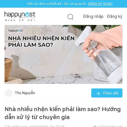
Kết nối đơn vị thiết kế - thi công uy tín.
ĐĂNG KÝ NGAY!
Đăng nhập
Đăng ký
M
Ạ
N
G
X
Ã
H
Ộ
I
Thu Nguyễn
Theo dõi
Nhà nhiều nhện kiến phải làm sao? Hướng
dẫn xử lý từ chuyên gia
Cập nhật ngày
20/10/2025, lúc 22:16
2.314
lượt xem