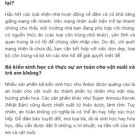
lại?
Hầu hết các loài nhện nhà hoạt động về đêm và có khả năng
giăng mạng rất nhanh. Việc mạng nhện xuất hiện trở lại nhanh
chóng cho thấy môi trường nhà bạn đang phù hợp với chúng:
có nguồn thức ăn (các loại côn trùng nhỏ khác), yên tĩnh và
quan trọng là có lối để chúng xâm nhập vào. Do đó, chỉ quét
mạng nhện là chưa đủ, bạn cần kết hợp với việc dọn dẹp, loại
bỏ côn trùng và bịt kín các khe hở để giải quyết triệt để.
Bả kiến sinh học có thực sự an toàn cho vật nuôi và
trẻ em không?
Nhiều sản phẩm bả kiến sinh học như Anbio được quảng cáo là
an toàn cho vật nuôi do thành phần tự nhiên như mật mía,
hương phấn hoa. Các sản phẩm khác như Super Arinosu Koroki
(Nhật Bản) cũng được chiết xuất từ thảo dược, lành tính. Tuy
nhiên, an toàn không có nghĩa là có thể ăn hay tiếp xúc trực
tiếp. Để đảm bảo tuyệt đối, mọi loại bả, dù là sinh học hay hóa
học, đều cần được đặt ở những vị trí khuất, xa tầm với của trẻ
em và vật nuôi.