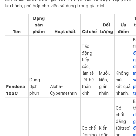
lưu hành, phù hợp cho việc sử dụng trong gia đình.
Dạng
sản
Đối
Ưu
t
Tên
phẩm
Hoạt chất
Cơ chế
tượng
điểm
B
Tác
t
động
đ
tiếp
g
xúc,
đ
làm tê
Muỗi,
Không
m
Dung
liệt hệ
kiến,
mùi,
s
Fendona
dịch
Alpha-
thần
gián,
kết quả
p
10SC
phun
Cypermethrin
kinh.
nhện.
nhanh.
t
B
Có
t
chất
đ
đắng
g
Cơ chế
Kiến
(Bitrex)
đ
Domino
(đặc
an
m