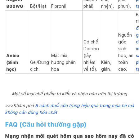
800WG
Bột/Hạt
Fipronil
phải).
nhện).
phun).
t
B
t
đ
Nguồn
g
Cơ chế
gốc
đ
Domino
sinh
m
Anbio
Mật mía,
(lây
học, an
s
(Sinh
Gel/Dung
hương phấn
nhiễm
Kiến,
toàn
p
học)
dịch
hoa
về tổ).
gián.
cao.
t
Một số loại chế phẩm trị kiến và nhện bán trên thị trường
>>>Khám phá
8 cách đuổi côn trùng hiệu quả trong mùa hè mà
không cần dùng hóa chất
FAQ (Câu hỏi thường gặp)
Mạng nhện mới quét hôm qua sao hôm nay đã có