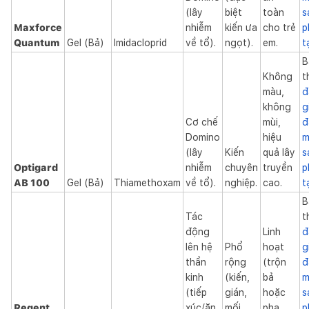
(lây
biệt
toàn
s
Maxforce
nhiễm
kiến ưa
cho trẻ
p
Quantum
Gel (Bả)
Imidacloprid
về tổ).
ngọt).
em.
t
B
Không
t
màu,
đ
không
g
Cơ chế
mùi,
đ
Domino
hiệu
m
(lây
Kiến
quả lây
s
Optigard
nhiễm
chuyên
truyền
p
AB 100
Gel (Bả)
Thiamethoxam
về tổ).
nghiệp.
cao.
t
B
Tác
t
động
Linh
đ
lên hệ
Phổ
hoạt
g
thần
rộng
(trộn
đ
kinh
(kiến,
bả
m
(tiếp
gián,
hoặc
s
Regent
xúc/ăn
mối,
pha
p