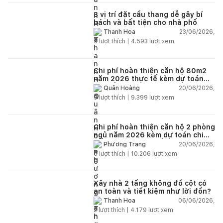
3 vị trí đặt cầu thang dễ gây bí
bách và bất tiện cho nhà phố
23/06/2026,
Thanh Hoa
5
lượt thích |
4.593
lượt xem
Chi phí hoàn thiện căn hộ 80m2
năm 2026 thực tế kèm dự toán
chi tiết từng hạng mục
20/06/2026,
Quân Hoàng
9
lượt thích |
9.399
lượt xem
Chi phí hoàn thiện căn hộ 2 phòng
ngủ năm 2026 kèm dự toán chi
tiết và ví dụ thực tế
20/06/2026,
Phương Trang
5
lượt thích |
10.206
lượt xem
Xây nhà 2 tầng không đổ cột có
an toàn và tiết kiệm như lời đồn?
06/06/2026,
Thanh Hoa
2
lượt thích |
4.179
lượt xem