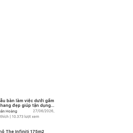
 này giúp bẻ gãy hướng nắng
 luồng gió lưu thông tự do,
gia chủ chủ động điều tiết
ạo, hãy xem thêm tại chuyên
ng nắng và kiến trúc riêng
hiết kế - thi công uy tín và
ẫu bàn làm việc dưới gầm
thang đẹp giúp tận dụng
 tích tưởng chừng bị bỏ
27/06/2026,
ân Hoàng
n
 thích |
10.373
lượt xem
hộ The Infiniti 175m2