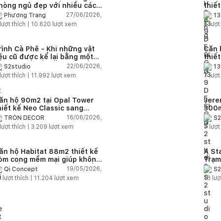
hòng ngủ đẹp với nhiều cách
thiế
ố trí thông minh cho mọi diện
thuậ
27/06/2026,
Phương Trang
13
ích
lượt thích |
10.620
lượt xem
6
lượt
rình Cà Phê - Khi những vật
Căn 
iệu cũ được kể lại bằng một
thiế
gôn ngữ thiết kế mới
Farm
22/06/2026,
S2studio
13
áp
lượt thích |
11.992
lượt xem
7
lượt
ăn hộ 90m2 tại Opal Tower
Jere
hiết kế Neo Classic sang
300m
rọng cho gia đình trẻ
phon
16/06/2026,
TRÒN DECOR
S2
đại 
lượt thích |
3.209
lượt xem
7
lượt
nhiê
ăn hộ Habitat 88m2 thiết kế
A St
òm cong mềm mại giúp không
Trạm
ian sống hiện đại trở nên ấm
cảm 
19/05/2026,
Qi Concept
S2
p hơn
5
lượt thích |
11.204
lượt xem
18
lượ