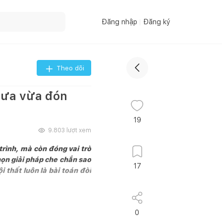
Đăng nhập
Đăng ký
Theo dõi
mưa vừa đón
19
9.803
lượt xem
trình, mà còn đóng vai trò
chọn giải pháp che chắn sao
17
 thất luôn là bài toán đòi
y sáng và thông gió tự nhiên
0