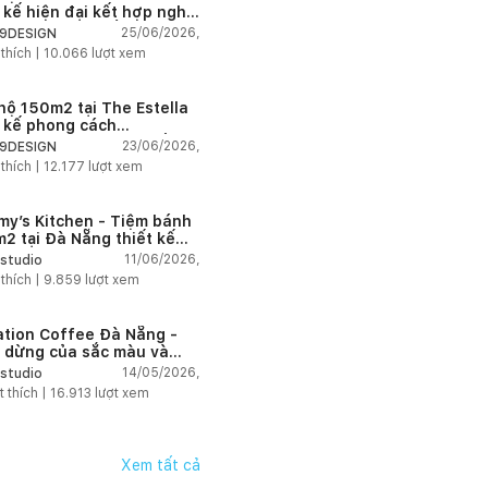
t kế hiện đại kết hợp nghệ
t Modern Art đầy cảm xúc
25/06/2026,
9DESIGN
 thích |
10.066
lượt xem
hộ 150m2 tại The Estella
t kế phong cách
house thanh lịch và ấm
23/06/2026,
9DESIGN
 thích |
12.177
lượt xem
my’s Kitchen - Tiệm bánh
2 tại Đà Nẵng thiết kế
g cách công nghiệp hiện
11/06/2026,
studio
ngập tràn ánh sáng tự
 thích |
9.859
lượt xem
n
ation Coffee Đà Nẵng -
 dừng của sắc màu và
hứng
14/05/2026,
studio
t thích |
16.913
lượt xem
Xem tất cả