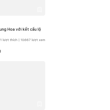
ng Hoa với kết cấu lộ
1
lượt thích |
10.667
lượt xem
d