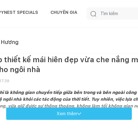
PYNEST SPECIALS
CHUYÊN GIA
 Hương
p thiết kế mái hiên đẹp vừa che nắng 
ho ngôi nhà
17:39
ỉ là không gian chuyển tiếp giữa bên trong và bên ngoài công 
 ngôi nhà khỏi các tác động của thời tiết. Tuy nhiên, việc lựa 
, vừa giữ được sự thông thoáng, không làm tối không gian nội
Xem thêm
há những xu hướng thiết kế mái hiên đẹp mắt, tích hợp giải pháp lấ
o mặt tiền nhà bạn.