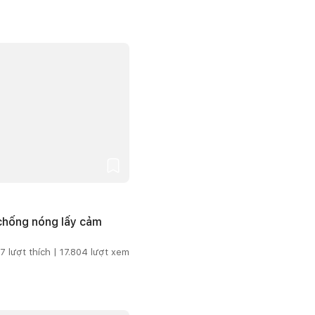
 chống nóng lấy cảm
7
lượt thích |
17.804
lượt xem