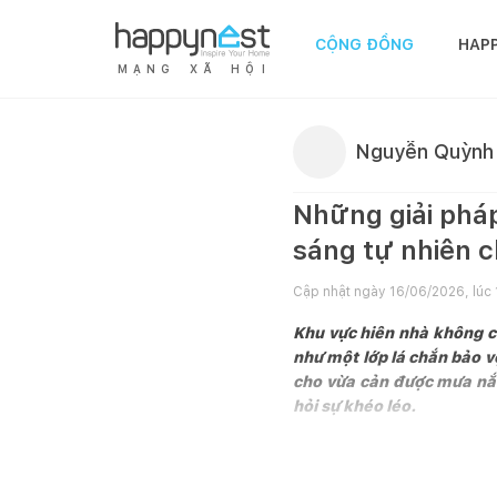
CỘNG ĐỒNG
HAP
M
Ạ
N
G
X
Ã
H
Ộ
I
Nguyễn Quỳnh
Những giải phá
sáng tự nhiên c
Cập nhật ngày
16/06/2026, lúc 
Khu vực hiên nhà không ch
như một lớp lá chắn bảo vệ
cho vừa cản được mưa nắng
hỏi sự khéo léo.
Hãy cùng
Happynest
khám p
để tối ưu hóa công năng ch