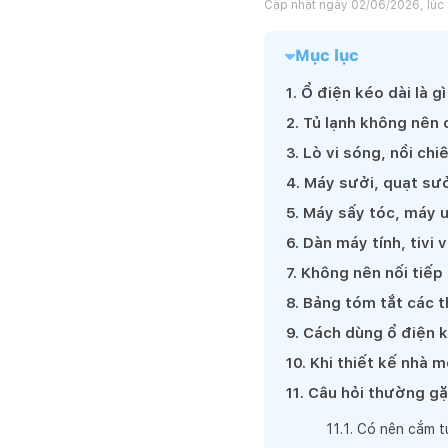
Cập nhật ngày
02/06/2026, lúc 
Mục lục
1
.
Ổ điện kéo dài là g
2
.
Tủ lạnh không nên 
3
.
Lò vi sóng, nồi chi
4
.
Máy sưởi, quạt sưở
5
.
Máy sấy tóc, máy u
6
.
Dàn máy tính, tivi và
7
.
Không nên nối tiếp
8
.
Bảng tóm tắt các t
9
.
Cách dùng ổ điện k
10
.
Khi thiết kế nhà m
11
.
Câu hỏi thường gặ
11
.
1
.
Có nên cắm tủ