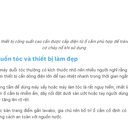
 thiết bị công suất cao cần được cấp điện từ ổ cắm phù hợp để tránh
cơ cháy nổ khi sử dụng
uốn tóc và thiết bị làm đẹp
máy duỗi tóc thường có kích thước nhỏ nên nhiều người nghĩ rằng
óm thiết bị cần dòng điện lớn để tạo nhiệt nhanh trong thời gian ngắn
òng tắm để dùng máy sấy hoặc máy làm tóc là rất nguy hiểm, nhất l
ần ổ cắm bị nhiễm ẩm, dây nối đặt dưới sàn ướt hoặc tay người dùn
 tăng lên rõ rệt.
c bàn trang điểm gần lavabo, gia chủ nên bố trí ổ cắm cố định có
ng cách an toàn với nguồn nước.