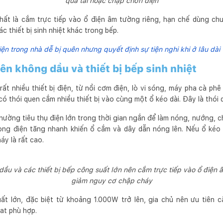
quá tải hoặc chập chờn điện
nhất là cắm trực tiếp vào ổ điện âm tường riêng, hạn chế dùng chun
c thiết bị sinh nhiệt khác trong bếp.
 điện trong nhà dễ bị quên nhưng quyết định sự tiện nghi khi ở lâu dài
iên không dầu và thiết bị bếp sinh nhiệt
t nhiều thiết bị điện, từ nồi cơm điện, lò vi sóng, máy pha cà phê
có thói quen cắm nhiều thiết bị vào cùng một ổ kéo dài. Đây là thói 
 thường tiêu thụ điện lớn trong thời gian ngắn để làm nóng, nướng, c
dòng điện tăng nhanh khiến ổ cắm và dây dẫn nóng lên. Nếu ổ kéo 
y là rất cao.
 dầu và các thiết bị bếp công suất lớn nên cắm trực tiếp vào ổ điện 
giảm nguy cơ chập cháy
uất lớn, đặc biệt từ khoảng 1.000W trở lên, gia chủ nên ưu tiên 
at phù hợp.