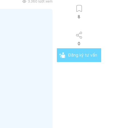
3.360
lượt xem
8
0
Đăng ký tư vấn