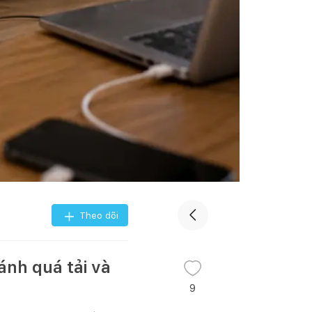
Theo dõi
ánh quá tải và
9