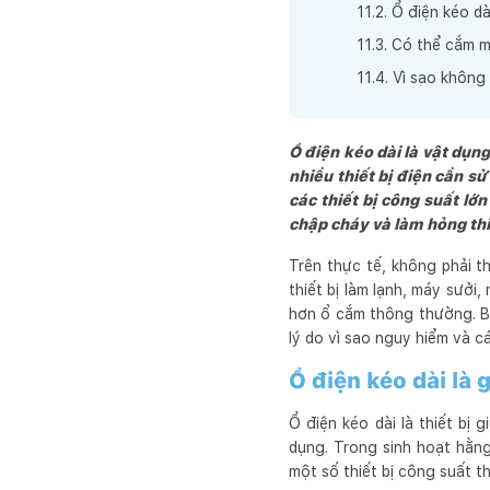
11
.
2
.
Ổ điện kéo d
11
.
3
.
Có thể cắm má
11
.
4
.
Vì sao không 
Ổ điện kéo dài là vật dụn
nhiều thiết bị điện cần s
các thiết bị công suất lớ
chập cháy và làm hỏng thi
Trên thực tế, không phải t
thiết bị làm lạnh, máy sưởi
hơn ổ cắm thông thường. Bà
lý do vì sao nguy hiểm và cá
Ổ điện kéo dài là 
Ổ điện kéo dài là thiết bị
dụng. Trong sinh hoạt hằng
một số thiết bị công suất t