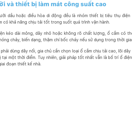
ởi và thiết bị làm mát công suất cao
ưởi dầu hoặc điều hòa di động đều là nhóm thiết bị tiêu thụ điện 
 có khả năng chịu tải tốt trong suốt quá trình vận hành.
ện kéo dài mỏng, dây nhỏ hoặc không rõ chất lượng, ổ cắm có thể
óng chảy, biến dạng, thậm chí bốc cháy nếu sử dụng trong thời gian
hải dùng dây nối, gia chủ cần chọn loại ổ cắm chịu tải cao, lõi dâ
 tại một thời điểm. Tuy nhiên, giải pháp tốt nhất vẫn là bố trí ổ điệ
iai đoạn thiết kế nhà.