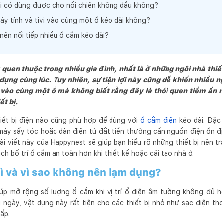
ài có dùng được cho nồi chiên không dầu không?
y tính và tivi vào cùng một ổ kéo dài không?
nên nối tiếp nhiều ổ cắm kéo dài?
g quen thuộc trong nhiều gia đình, nhất là ở những ngôi nhà th
ử dụng cùng lúc. Tuy nhiên, sự tiện lợi này cũng dễ khiến nhiều
n vào cùng một ổ mà không biết rằng đây là thói quen tiềm ẩn 
ết bị.
hiết bị điện nào cũng phù hợp để dùng với
ổ cắm điện
kéo dài. Đặc b
, máy sấy tóc hoặc dàn điện tử đắt tiền thường cần nguồn điện ổn đ
i viết này của Happynest sẽ giúp bạn hiểu rõ những thiết bị nên tr
ch bố trí ổ cắm an toàn hơn khi thiết kế hoặc cải tạo nhà ở.
gì và vì sao không nên lạm dụng?
 giúp mở rộng số lượng ổ cắm khi vị trí ổ điện âm tường không đủ
 ngày, vật dụng này rất tiện cho các thiết bị nhỏ như sạc điện th
hấp.