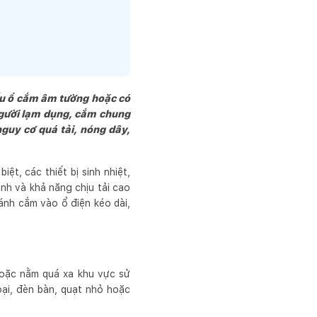
iếu ổ cắm âm tường hoặc có
 người lạm dụng, cắm chung
nguy cơ quá tải, nóng dây,
iệt, các thiết bị sinh nhiệt,
ịnh và khả năng chịu tải cao
ánh cắm vào ổ điện kéo dài,
 hoặc nằm quá xa khu vực sử
oại, đèn bàn, quạt nhỏ hoặc