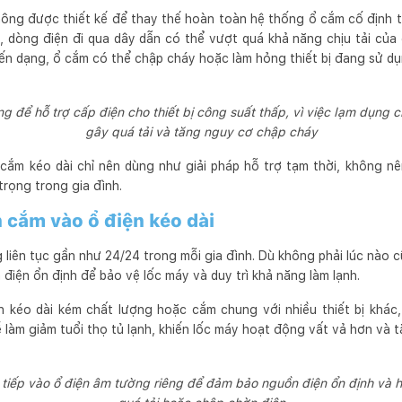
không được thiết kế để thay thế hoàn toàn hệ thống ổ cắm cố định 
n, dòng điện đi qua dây dẫn có thể vượt quá khả năng chịu tải của
biến dạng, ổ cắm có thể chập cháy hoặc làm hỏng thiết bị đang sử dụ
g để hỗ trợ cấp điện cho thiết bị công suất thấp, vì việc lạm dụng ch
gây quá tải và tăng nguy cơ chập cháy
cắm kéo dài chỉ nên dùng như giải pháp hỗ trợ tạm thời, không n
trọng trong gia đình.
 cắm vào ổ điện kéo dài
ng liên tục gần như 24/24 trong mỗi gia đình. Dù không phải lúc nào 
 điện ổn định để bảo vệ lốc máy và duy trì khả năng làm lạnh.
n kéo dài kém chất lượng hoặc cắm chung với nhiều thiết bị khác,
dễ làm giảm tuổi thọ tủ lạnh, khiến lốc máy hoạt động vất vả hơn và
 tiếp vào ổ điện âm tường riêng để đảm bảo nguồn điện ổn định và 