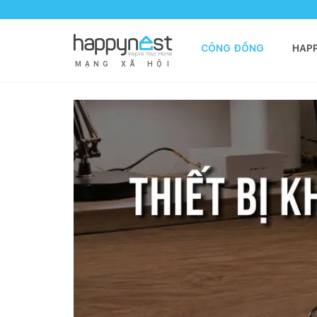
CỘNG ĐỒNG
HAP
M
Ạ
N
G
X
Ã
H
Ộ
I