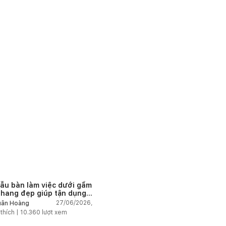
ẫu bàn làm việc dưới gầm
thang đẹp giúp tận dụng
 tích tưởng chừng bị bỏ
27/06/2026,
ân Hoàng
n
 thích |
10.360
lượt xem