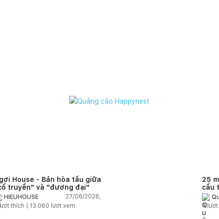
gơi House - Bản hòa tấu giữa
25 m
cổ truyền" và "đương đại"
cầu 
diện
27/06/2026,
HIEUHOUSE
Qu
quê
ượt thích |
13.060
lượt xem
4
lượt