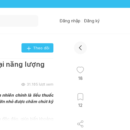
Đăng nhập
Đăng ký
Theo dõi
lại năng lượng
18
31.185
lượt xem
nhiên chính là liều thuốc
vườn nhỏ được chăm chút kỹ
12
n độc đáo, giúp biến khoảng