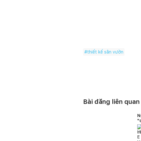
#
thiết kế sân vườn
Bài đăng liên quan
N
"
1
l