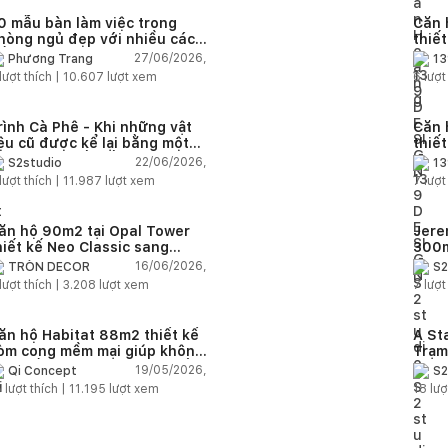
0 mẫu bàn làm việc trong
Căn 
hòng ngủ đẹp với nhiều cách
thiế
ố trí thông minh cho mọi diện
thuậ
27/06/2026,
Phương Trang
13
ích
lượt thích |
10.607
lượt xem
6
lượt
rình Cà Phê - Khi những vật
Căn 
iệu cũ được kể lại bằng một
thiế
gôn ngữ thiết kế mới
Farm
22/06/2026,
S2studio
13
áp
lượt thích |
11.987
lượt xem
7
lượt
ăn hộ 90m2 tại Opal Tower
Jere
hiết kế Neo Classic sang
300m
rọng cho gia đình trẻ
phon
16/06/2026,
TRÒN DECOR
S2
đại 
lượt thích |
3.208
lượt xem
7
lượt
nhiê
ăn hộ Habitat 88m2 thiết kế
A St
òm cong mềm mại giúp không
Trạm
ian sống hiện đại trở nên ấm
cảm 
19/05/2026,
Qi Concept
S2
p hơn
5
lượt thích |
11.195
lượt xem
18
lượ