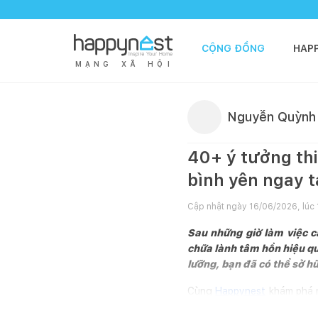
CỘNG ĐỒNG
HAP
M
Ạ
N
G
X
Ã
H
Ộ
I
Nguyễn Quỳnh
40+ ý tưởng thi
bình yên ngay t
Cập nhật ngày
16/06/2026, lúc
Sau những giờ làm việc c
chữa lành tâm hồn hiệu qu
lưỡng, bạn đã có thể sở h
Cùng
Happynest
khám phá n
trống ngoại thất thành góc 