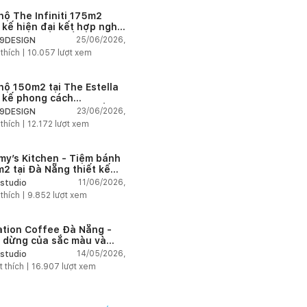
hộ The Infiniti 175m2
t kế hiện đại kết hợp nghệ
t Modern Art đầy cảm xúc
25/06/2026,
9DESIGN
 thích |
10.057
lượt xem
hộ 150m2 tại The Estella
t kế phong cách
house thanh lịch và ấm
23/06/2026,
9DESIGN
 thích |
12.172
lượt xem
my’s Kitchen - Tiệm bánh
2 tại Đà Nẵng thiết kế
g cách công nghiệp hiện
11/06/2026,
studio
ngập tràn ánh sáng tự
 thích |
9.852
lượt xem
n
ation Coffee Đà Nẵng -
 dừng của sắc màu và
hứng
14/05/2026,
studio
t thích |
16.907
lượt xem