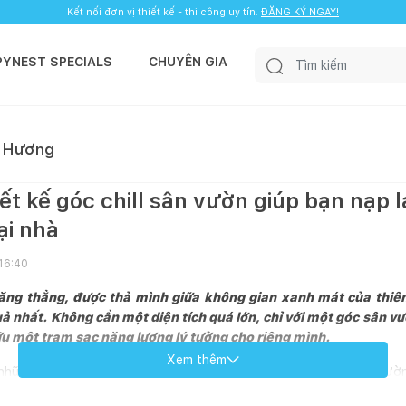
Kết nối đơn vị thiết kế - thi công uy tín.
ĐĂNG KÝ NGAY!
PYNEST SPECIALS
CHUYÊN GIA
 Hương
ết kế góc chill sân vườn giúp bạn nạp 
ại nhà
 16:40
ăng thẳng, được thả mình giữa không gian xanh mát của thiên 
ả nhất. Không cần một diện tích quá lớn, chỉ với một góc sân 
ữu một trạm sạc năng lượng lý tưởng cho riêng mình.
Xem thêm
hững ý tưởng decor sân vườn chill và bố trí góc uống trà sân vườ
chill sân vườn vạn người mê.