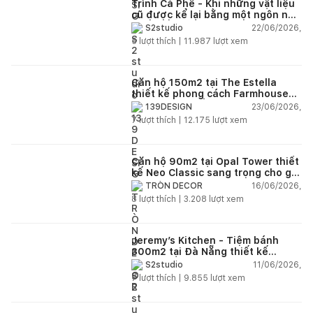
Trình Cà Phê - Khi những vật liệu
cũ được kể lại bằng một ngôn ngữ
thiết kế mới
22/06/2026,
S2studio
5
lượt thích |
11.987
lượt xem
Căn hộ 150m2 tại The Estella
thiết kế phong cách Farmhouse
thanh lịch và ấm áp
23/06/2026,
139DESIGN
7
lượt thích |
12.175
lượt xem
Căn hộ 90m2 tại Opal Tower thiết
kế Neo Classic sang trọng cho gia
đình trẻ
16/06/2026,
TRÒN DECOR
8
lượt thích |
3.208
lượt xem
Jeremy’s Kitchen - Tiệm bánh
300m2 tại Đà Nẵng thiết kế
phong cách công nghiệp hiện đại
11/06/2026,
S2studio
ngập tràn ánh sáng tự nhiên
7
lượt thích |
9.855
lượt xem