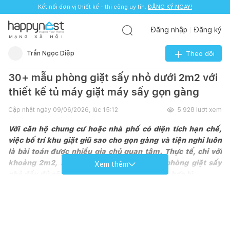
Kết nối đơn vị thiết kế - thi công uy tín.
ĐĂNG KÝ NGAY!
Đăng nhập
Đăng ký
M
Ạ
N
G
X
Ã
H
Ộ
I
Trần Ngọc Diệp
Theo dõi
30+ mẫu phòng giặt sấy nhỏ dưới 2m2 với
thiết kế tủ máy giặt máy sấy gọn gàng
Cập nhật ngày
09/06/2026, lúc 15:12
5.928
lượt xem
Với căn hộ chung cư hoặc nhà phố có diện tích hạn chế,
việc bố trí khu giặt giũ sao cho gọn gàng và tiện nghi luôn
là bài toán được nhiều gia chủ quan tâm. Thực tế, chỉ với
khoảng 2m2, bạn vẫn có thể sở hữu một phòng giặt sấy
Xem thêm
nhỏ đầy đủ công năng nếu biết cách sắp xếp hợp lý.
Thiết kế tủ máy giặt máy sấy giúp tối ưu
diện tích cho phòng giặt sấy nhỏ
Thiết kế tủ máy giặt máy sấy là giải pháp phù hợp cho những