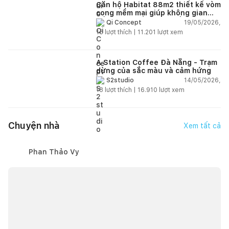
Căn hộ Habitat 88m2 thiết kế vòm
cong mềm mại giúp không gian
sống hiện đại trở nên ấm áp hơn
19/05/2026,
Qi Concept
15
lượt thích |
11.201
lượt xem
A Station Coffee Đà Nẵng - Trạm
dừng của sắc màu và cảm hứng
14/05/2026,
S2studio
18
lượt thích |
16.910
lượt xem
Chuyện nhà
Xem tất cả
Phan Thảo Vy