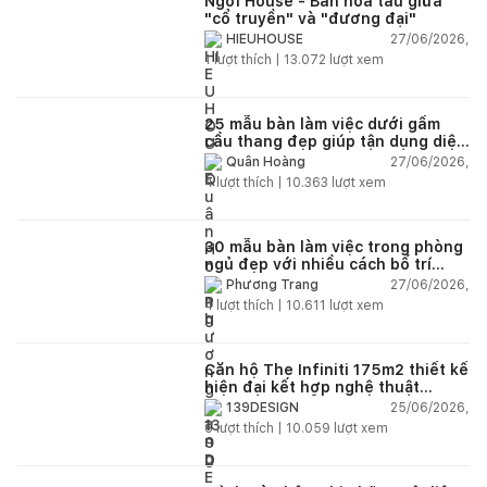
Ngơi House - Bản hòa tấu giữa
"cổ truyền" và "đương đại"
27/06/2026,
HIEUHOUSE
1
lượt thích |
13.072
lượt xem
25 mẫu bàn làm việc dưới gầm
cầu thang đẹp giúp tận dụng diện
tích tưởng chừng bị bỏ quên
27/06/2026,
Quân Hoàng
4
lượt thích |
10.363
lượt xem
30 mẫu bàn làm việc trong phòng
ngủ đẹp với nhiều cách bố trí
thông minh cho mọi diện tích
27/06/2026,
Phương Trang
4
lượt thích |
10.611
lượt xem
Căn hộ The Infiniti 175m2 thiết kế
hiện đại kết hợp nghệ thuật
Modern Art đầy cảm xúc
25/06/2026,
139DESIGN
6
lượt thích |
10.059
lượt xem