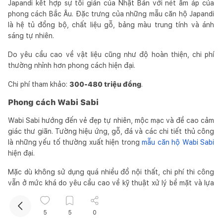
Japandi kết hợp sự tối giản của Nhật Bản với nét ấm áp của
phong cách Bắc Âu. Đặc trưng của những mẫu căn hộ Japandi
là hệ tủ đồng bộ, chất liệu gỗ, bảng màu trung tính và ánh
sáng tự nhiên.
Do yêu cầu cao về vật liệu cũng như độ hoàn thiện, chi phí
thường nhỉnh hơn phong cách hiện đại.
Chi phí tham khảo:
300-480 triệu đồng
.
Kết nối thiết kế, thi công
Phong cách Wabi Sabi
Wabi Sabi hướng đến vẻ đẹp tự nhiên, mộc mạc và đề cao cảm
Mua sắm hoàn thiện nhà
giác thư giãn. Tường hiệu ứng, gỗ, đá và các chi tiết thủ công
là những yếu tố thường xuất hiện trong
mẫu căn hộ Wabi Sabi
hiện đại.
Mặc dù không sử dụng quá nhiều đồ nội thất, chi phí thi công
vẫn ở mức khá do yêu cầu cao về kỹ thuật xử lý bề mặt và lựa
chọn vật liệu.
Chi phí tham khảo:
300-500 triệu đồng
.
5
5
0