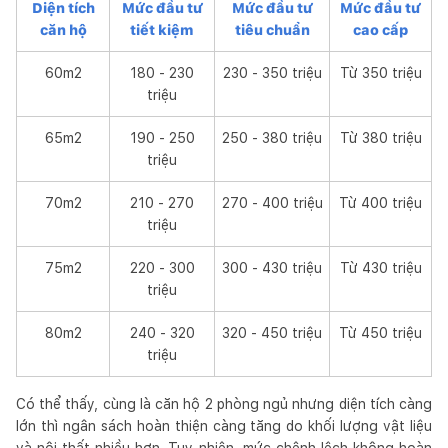
Diện tích
Mức đầu tư
Mức đầu tư
Mức đầu tư
căn hộ
tiết kiệm
tiêu chuẩn
cao cấp
60m2
180 - 230
230 - 350 triệu
Từ 350 triệu
triệu
65m2
190 - 250
250 - 380 triệu
Từ 380 triệu
triệu
70m2
210 - 270
270 - 400 triệu
Từ 400 triệu
triệu
75m2
220 - 300
300 - 430 triệu
Từ 430 triệu
triệu
80m2
240 - 320
320 - 450 triệu
Từ 450 triệu
triệu
Có thể thấy, cùng là căn hộ 2 phòng ngủ nhưng diện tích càng
lớn thì ngân sách hoàn thiện càng tăng do khối lượng vật liệu
và nội thất nhiều hơn. Tuy nhiên, mức chênh lệch không hoàn