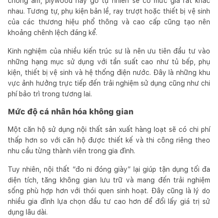
chống ẩm, plywood hay gỗ tự nhiên sẽ có mức giá rất khác
nhau. Tương tự, phụ kiện bản lề, ray trượt hoặc thiết bị vệ sinh
của các thương hiệu phổ thông và cao cấp cũng tạo nên
khoảng chênh lệch đáng kể.
Kinh nghiệm của nhiều kiến trúc sư là nên ưu tiên đầu tư vào
những hạng mục sử dụng với tần suất cao như tủ bếp, phụ
kiện, thiết bị vệ sinh và hệ thống điện nước. Đây là những khu
vực ảnh hưởng trực tiếp đến trải nghiệm sử dụng cũng như chi
phí bảo trì trong tương lai.
Mức độ cá nhân hóa không gian
Một căn hộ sử dụng nội thất sản xuất hàng loạt sẽ có chi phí
thấp hơn so với căn hộ được thiết kế và thi công riêng theo
nhu cầu từng thành viên trong gia đình.
Tuy nhiên, nội thất “đo ni đóng giày” lại giúp tận dụng tối đa
diện tích, tăng không gian lưu trữ và mang đến trải nghiệm
sống phù hợp hơn với thói quen sinh hoạt. Đây cũng là lý do
nhiều gia đình lựa chọn đầu tư cao hơn để đổi lấy giá trị sử
dụng lâu dài.