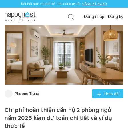
Kết nối đơn vị thiết kế - thi công uy tín.
ĐĂNG KÝ NGAY!
Đăng nhập
Đăng ký
M
Ạ
N
G
X
Ã
H
Ộ
I
Phương Trang
Theo dõi
Chi phí hoàn thiện căn hộ 2 phòng ngủ
năm 2026 kèm dự toán chi tiết và ví dụ
thực tế