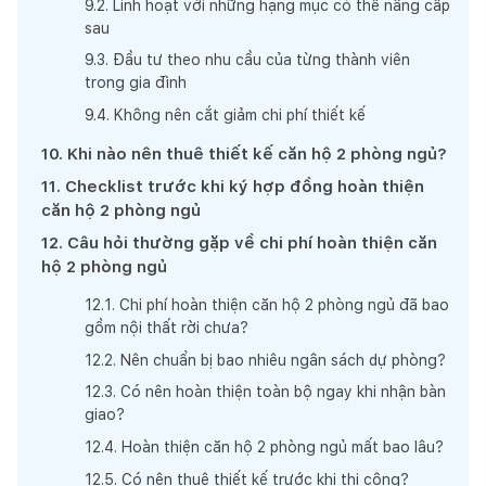
9
.
2
.
Linh hoạt với những hạng mục có thể nâng cấp
sau
9
.
3
.
Đầu tư theo nhu cầu của từng thành viên
trong gia đình
9
.
4
.
Không nên cắt giảm chi phí thiết kế
10
.
Khi nào nên thuê thiết kế căn hộ 2 phòng ngủ?
11
.
Checklist trước khi ký hợp đồng hoàn thiện
căn hộ 2 phòng ngủ
12
.
Câu hỏi thường gặp về chi phí hoàn thiện căn
hộ 2 phòng ngủ
12
.
1
.
Chi phí hoàn thiện căn hộ 2 phòng ngủ đã bao
gồm nội thất rời chưa?
12
.
2
.
Nên chuẩn bị bao nhiêu ngân sách dự phòng?
12
.
3
.
Có nên hoàn thiện toàn bộ ngay khi nhận bàn
giao?
12
.
4
.
Hoàn thiện căn hộ 2 phòng ngủ mất bao lâu?
12
.
5
.
Có nên thuê thiết kế trước khi thi công?