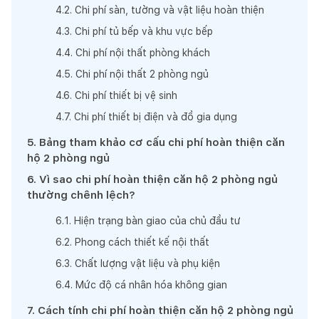
4
.
2
.
Chi phí sàn, tường và vật liệu hoàn thiện
4
.
3
.
Chi phí tủ bếp và khu vực bếp
4
.
4
.
Chi phí nội thất phòng khách
4
.
5
.
Chi phí nội thất 2 phòng ngủ
4
.
6
.
Chi phí thiết bị vệ sinh
4
.
7
.
Chi phí thiết bị điện và đồ gia dụng
5
.
Bảng tham khảo cơ cấu chi phí hoàn thiện căn
hộ 2 phòng ngủ
6
.
Vì sao chi phí hoàn thiện căn hộ 2 phòng ngủ
thường chênh lệch?
6
.
1
.
Hiện trạng bàn giao của chủ đầu tư
6
.
2
.
Phong cách thiết kế nội thất
6
.
3
.
Chất lượng vật liệu và phụ kiện
6
.
4
.
Mức độ cá nhân hóa không gian
7
.
Cách tính chi phí hoàn thiện căn hộ 2 phòng ngủ