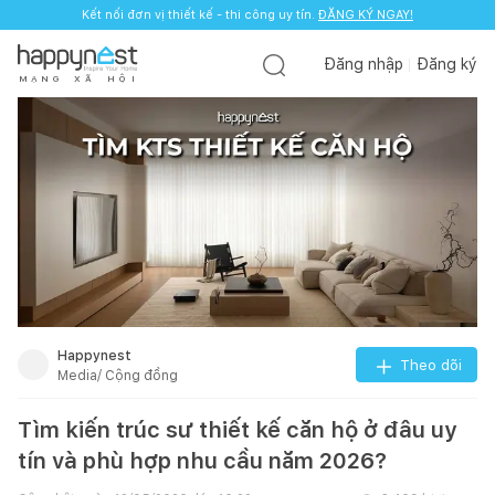
Kết nối đơn vị thiết kế - thi công uy tín.
ĐĂNG KÝ NGAY!
Đăng nhập
Đăng ký
M
Ạ
N
G
X
Ã
H
Ộ
I
Happynest
Theo dõi
Media/ Cộng đồng
Tìm kiến trúc sư thiết kế căn hộ ở đâu uy
tín và phù hợp nhu cầu năm 2026?