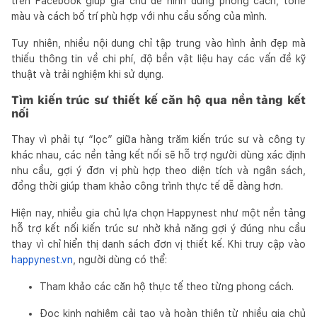
trên Facebook giúp gia chủ dễ hình dung phong cách, tone
màu và cách bố trí phù hợp với nhu cầu sống của mình.
Tuy nhiên, nhiều nội dung chỉ tập trung vào hình ảnh đẹp mà
thiếu thông tin về chi phí, độ bền vật liệu hay các vấn đề kỹ
thuật và trải nghiệm khi sử dụng.
Tìm kiến trúc sư thiết kế căn hộ qua nền tảng kết
nối
Thay vì phải tự “lọc” giữa hàng trăm kiến trúc sư và công ty
khác nhau, các nền tảng kết nối sẽ hỗ trợ người dùng xác định
nhu cầu, gợi ý đơn vị phù hợp theo diện tích và ngân sách,
đồng thời giúp tham khảo công trình thực tế dễ dàng hơn.
Hiện nay, nhiều gia chủ lựa chọn Happynest như một nền tảng
hỗ trợ kết nối kiến trúc sư nhờ khả năng gợi ý đúng nhu cầu
thay vì chỉ hiển thị danh sách đơn vị thiết kế. Khi truy cập vào
happynest.vn
, người dùng có thể:
Tham khảo các căn hộ thực tế theo từng phong cách.
Đọc kinh nghiệm cải tạo và hoàn thiện từ nhiều gia chủ