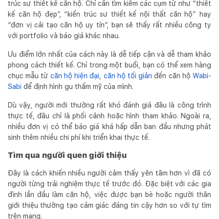
trúc sư thiết kế căn hộ. Chỉ cần tìm kiếm các cụm từ như “thiết
kế căn hộ đẹp”, “kiến trúc sư thiết kế nội thất căn hộ” hay
“đơn vị cải tạo căn hộ uy tín”, bạn sẽ thấy rất nhiều công ty
với portfolio và báo giá khác nhau.
Ưu điểm lớn nhất của cách này là dễ tiếp cận và dễ tham khảo
phong cách thiết kế. Chỉ trong một buổi, bạn có thể xem hàng
chục mẫu từ
căn hộ hiện đại
,
căn hộ tối giản
đến căn hộ
Wabi-
Sabi
để định hình gu thẩm mỹ của mình.
Dù vậy, người mới thường rất khó đánh giá đâu là công trình
thực tế, đâu chỉ là phối cảnh hoặc hình tham khảo. Ngoài ra,
nhiều đơn vị có thể báo giá khá hấp dẫn ban đầu nhưng phát
sinh thêm nhiều chi phí khi triển khai thực tế.
Tìm qua người quen giới thiệu
Đây là cách khiến nhiều người cảm thấy yên tâm hơn vì đã có
người từng trải nghiệm thực tế trước đó. Đặc biệt với các gia
đình lần đầu làm căn hộ, việc được bạn bè hoặc người thân
giới thiệu thường tạo cảm giác đáng tin cậy hơn so với tự tìm
trên mạng.