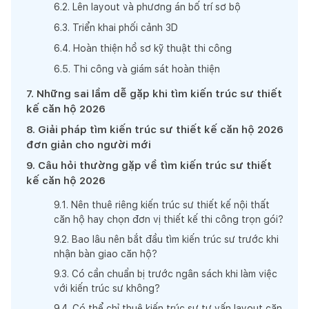
6
.
2
.
Lên layout và phương án bố trí sơ bộ
6
.
3
.
Triển khai phối cảnh 3D
6
.
4
.
Hoàn thiện hồ sơ kỹ thuật thi công
6
.
5
.
Thi công và giám sát hoàn thiện
7
.
Những sai lầm dễ gặp khi tìm kiến trúc sư thiết
kế căn hộ 2026
8
.
Giải pháp tìm kiến trúc sư thiết kế căn hộ 2026
đơn giản cho người mới
9
.
Câu hỏi thường gặp về tìm kiến trúc sư thiết
kế căn hộ 2026
9
.
1
.
Nên thuê riêng kiến trúc sư thiết kế nội thất
căn hộ hay chọn đơn vị thiết kế thi công trọn gói?
9
.
2
.
Bao lâu nên bắt đầu tìm kiến trúc sư trước khi
nhận bàn giao căn hộ?
9
.
3
.
Có cần chuẩn bị trước ngân sách khi làm việc
với kiến trúc sư không?
9
.
4
.
Có thể chỉ thuê kiến trúc sư tư vấn layout căn