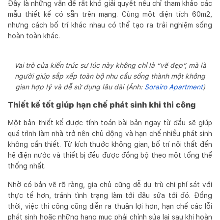
Đây là những vấn đề rất khó giải quyết nếu chỉ tham khảo các
mẫu thiết kế có sẵn trên mạng. Cùng một diện tích 60m2,
nhưng cách bố trí khác nhau có thể tạo ra trải nghiệm sống
hoàn toàn khác.
Vai trò của kiến trúc sư lúc này không chỉ là “vẽ đẹp”, mà là
người giúp sắp xếp toàn bộ nhu cầu sống thành một không
gian hợp lý và dễ sử dụng lâu dài (Ảnh:
Sorairo Apartment
)
Thiết kế tốt giúp hạn chế phát sinh khi thi công
Một bản thiết kế được tính toán bài bản ngay từ đầu sẽ giúp
quá trình làm nhà trở nên chủ động và hạn chế nhiều phát sinh
không cần thiết. Từ kích thước không gian, bố trí nội thất đến
hệ điện nước và thiết bị đều được đồng bộ theo một tổng thể
thống nhất.
Nhờ có bản vẽ rõ ràng, gia chủ cũng dễ dự trù chi phí sát với
thực tế hơn, tránh tình trạng làm tới đâu sửa tới đó. Đồng
thời, việc thi công cũng diễn ra thuận lợi hơn, hạn chế các lỗi
phát sinh hoặc những hạng mục phải chỉnh sửa lại sau khi hoàn