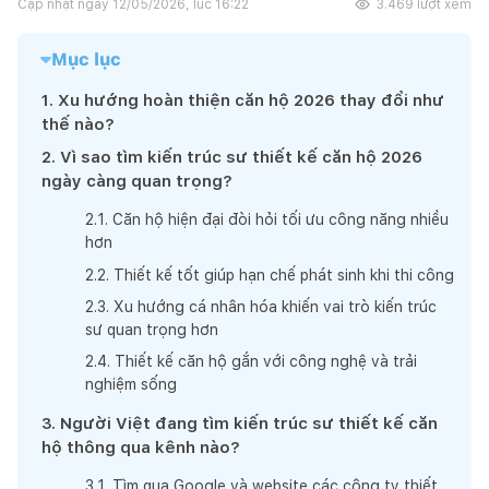
Cập nhật ngày
12/05/2026, lúc 16:22
3.469
lượt xem
Mục lục
1
.
Xu hướng hoàn thiện căn hộ 2026 thay đổi như
thế nào?
2
.
Vì sao tìm kiến trúc sư thiết kế căn hộ 2026
ngày càng quan trọng?
2
.
1
.
Căn hộ hiện đại đòi hỏi tối ưu công năng nhiều
hơn
2
.
2
.
Thiết kế tốt giúp hạn chế phát sinh khi thi công
2
.
3
.
Xu hướng cá nhân hóa khiến vai trò kiến trúc
sư quan trọng hơn
2
.
4
.
Thiết kế căn hộ gắn với công nghệ và trải
nghiệm sống
3
.
Người Việt đang tìm kiến trúc sư thiết kế căn
hộ thông qua kênh nào?
3
.
1
.
Tìm qua Google và website các công ty thiết