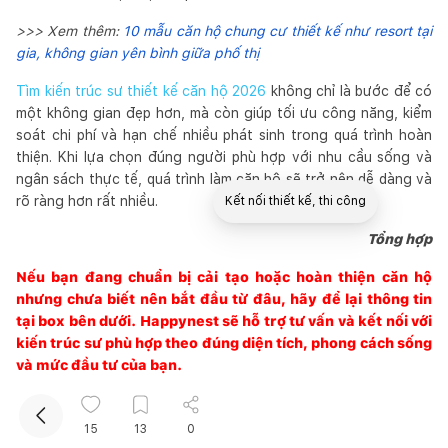
>>> Xem thêm:
10 mẫu căn hộ chung cư thiết kế như resort tại
gia, không gian yên bình giữa phố thị
Tìm kiến trúc sư thiết kế căn hộ 2026
không chỉ là bước để có
một không gian đẹp hơn, mà còn giúp tối ưu công năng, kiểm
soát chi phí và hạn chế nhiều phát sinh trong quá trình hoàn
thiện. Khi lựa chọn đúng người phù hợp với nhu cầu sống và
ngân sách thực tế, quá trình làm căn hộ sẽ trở nên dễ dàng và
rõ ràng hơn rất nhiều.
Kết nối thiết kế, thi công
Tổng hợp
Mua sắm hoàn thiện nhà
Nếu bạn đang chuẩn bị cải tạo hoặc hoàn thiện căn hộ
nhưng chưa biết nên bắt đầu từ đâu, hãy để lại thông tin
tại box bên dưới.
Happynest
sẽ hỗ trợ tư vấn và kết nối với
kiến trúc sư phù hợp theo đúng diện tích, phong cách sống
và mức đầu tư của bạn.
#
thiết kế căn hộ
#
căn hộ
#
tìm kiến trúc sư
15
13
0