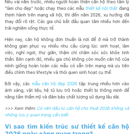
Nếu vài năm trước, nhiều người hoàn thiện căn hộ theo tâm lý
“làm cho đẹp” hoặc chạy theo các mẫu
thiết kế nội thất
đang
thịnh hành trên mạng xã hội, thì đến năm 2026, xu hướng đã
thay đổi rõ rệt. Các gia chủ bắt đầu quan tâm nhiều hơn đến
trải nghiệm sống thực tế.
Hiện nay, căn hộ không đơn thuần là nơi để ở mà trở thành
không gian phục vụ nhiều nhu cầu cùng lúc: sinh hoạt, làm
việc, nghỉ ngơi, thư giãn, thậm chí chăm sóc sức khỏe tinh
thần. Bên cạnh đó, nhiều gia chủ không còn muốn căn hộ của
mình giống hoàn toàn các mẫu có sẵn trên mạng mà ưu tiên
điều chỉnh theo lifestyle và thói quen sinh hoạt cụ thể.
Bởi vậy, các
mẫu căn hộ đẹp 2026
tập trung nhiều hơn vào
ánh sáng, vật liệu, hệ tủ lưu trữ hoặc thiết bị thông minh để
nâng tầm thẩm mỹ và đảm bảo chất lượng sử dụng lâu dài.
>>> Xem thêm:
Có nên đầu tư căn hộ cho thuê 2026 không và
những lưu ý quan trọng cần biết
Vì sao tìm kiến trúc sư thiết kế căn hộ
2026 ngày càng quan trọng?