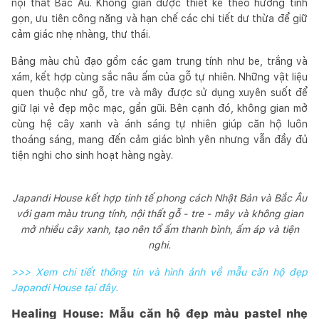
nội thất Bắc Âu. Không gian được thiết kế theo hướng tinh
gọn, ưu tiên công năng và hạn chế các chi tiết dư thừa để giữ
cảm giác nhẹ nhàng, thư thái.
Bảng màu chủ đạo gồm các gam trung tính như be, trắng và
xám, kết hợp cùng sắc nâu ấm của gỗ tự nhiên. Những vật liệu
quen thuộc như gỗ, tre và mây được sử dụng xuyên suốt để
giữ lại vẻ đẹp mộc mạc, gần gũi. Bên cạnh đó, không gian mở
cùng hệ cây xanh và ánh sáng tự nhiên giúp căn hộ luôn
thoáng sáng, mang đến cảm giác bình yên nhưng vẫn đầy đủ
tiện nghi cho sinh hoạt hàng ngày.
Japandi House kết hợp tinh tế phong cách Nhật Bản và Bắc Âu
với gam màu trung tính, nội thất gỗ - tre - mây và không gian
mở nhiều cây xanh, tạo nên tổ ấm thanh bình, ấm áp và tiện
nghi.
>>> Xem chi tiết thông tin và hình ảnh về mẫu căn hộ đẹp
Japandi House tại đây.
Healing House: Mẫu căn hộ đẹp màu pastel nhẹ