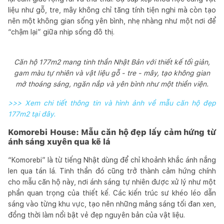
liệu như gỗ, tre, mây không chỉ tăng tính tiện nghi mà còn tạo
nên một không gian sống yên bình, nhẹ nhàng như một nơi để
“chậm lại” giữa nhịp sống đô thị.
Căn hộ 177m2 mang tinh thần Nhật Bản với thiết kế tối giản,
gam màu tự nhiên và vật liệu gỗ - tre - mây, tạo không gian
mở thoáng sáng, ngăn nắp và yên bình như một thiền viện.
>>> Xem chi tiết thông tin và hình ảnh về mẫu căn hộ đẹp
177m2 tại đây.
Komorebi House: Mẫu căn hộ đẹp lấy cảm hứng từ
ánh sáng xuyên qua kẽ lá
“Komorebi” là từ tiếng Nhật dùng để chỉ khoảnh khắc ánh nắng
len qua tán lá. Tinh thần đó cũng trở thành cảm hứng chính
cho mẫu căn hộ này, nơi ánh sáng tự nhiên được xử lý như một
phần quan trọng của thiết kế. Các kiến trúc sư khéo léo dẫn
sáng vào từng khu vực, tạo nên những mảng sáng tối đan xen,
đồng thời làm nổi bật vẻ đẹp nguyên bản của vật liệu.