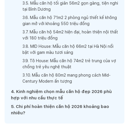
3
.
5
.
Mẫu căn hộ tối giản 56m2 gọn gàng, tiện nghi
tại Bình Dương
3
.
6
.
Mẫu căn hộ 71m2 2 phòng ngủ thiết kế không
gian mở với khoảng 550 triệu đồng
3
.
7
.
Mẫu căn hộ 54m2 hiện đại, hoàn thiện nội thất
với 180 triệu đồng
3
.
8
.
MID House: Mẫu căn hộ 66m2 tại Hà Nội nổi
bật với gam màu tươi sáng
3
.
9
.
Tô House: Mẫu căn hộ 74m2 trẻ trung của vợ
chồng trẻ yêu nghệ thuật
3
.
10
.
Mẫu căn hộ 80m2 mang phong cách Mid-
Century Modern ấn tượng
4
.
Kinh nghiệm chọn mẫu căn hộ đẹp 2026 phù
hợp với nhu cầu thực tế
5
.
Chi phí hoàn thiện căn hộ 2026 khoảng bao
nhiêu?