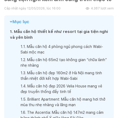
Cập nhật ngày
12/05/2026, lúc 16:00
4.387
lượt xem
Mục lục
1
.
Mẫu căn hộ thiết kế như resort tại gia tiện nghi
và yên bình
1
.
1
.
Mẫu căn hộ 4 phòng ngủ phong cách Wabi-
Sabi mộc mạc
1
.
2
.
Mẫu căn hộ 65m2 tạo không gian “chữa lành”
nhẹ nhàng
1
.
3
.
Mẫu căn hộ đẹp 160m2 ở Hà Nội mang tinh
thần nhiệt đới kết hợp Wabi-Sabi
1
.
4
.
Mẫu căn hộ đẹp 2026 Velia House mang vẻ
đẹp truyền thống đầy tinh tế
1
.
5
.
Brilliant Apartment: Mẫu căn hộ mang hơi thở
mùa thu nhẹ nhàng và lãng mạn
1
.
6
.
The Ascentia: Mẫu căn hộ 147m2 mang cảm
hứng thành phố Ý giữa lòng Sài Gòn