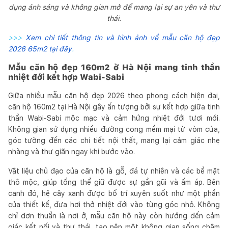
dụng ánh sáng và không gian mở để mang lại sự an yên và thư
thái.
>>>
Xem chi tiết thông tin và hình ảnh về mẫu căn hộ đẹp
2026 65m2 tại đây
.
Mẫu căn hộ đẹp 160m2 ở Hà Nội mang tinh thần
nhiệt đới kết hợp Wabi-Sabi
Giữa nhiều mẫu căn hộ đẹp 2026 theo phong cách hiện đại,
căn hộ 160m2 tại Hà Nội gây ấn tượng bởi sự kết hợp giữa tinh
thần Wabi-Sabi mộc mạc và cảm hứng nhiệt đới tươi mới.
Không gian sử dụng nhiều đường cong mềm mại từ vòm cửa,
góc tường đến các chi tiết nội thất, mang lại cảm giác nhẹ
nhàng và thư giãn ngay khi bước vào.
Vật liệu chủ đạo của căn hộ là gỗ, đá tự nhiên và các bề mặt
thô mộc, giúp tổng thể giữ được sự gần gũi và ấm áp. Bên
cạnh đó, hệ cây xanh được bố trí xuyên suốt như một phần
của thiết kế, đưa hơi thở nhiệt đới vào từng góc nhỏ. Không
chỉ đơn thuần là nơi ở, mẫu căn hộ này còn hướng đến cảm
giác kết nối và thư thái, tạo nên một không gian sống chậm