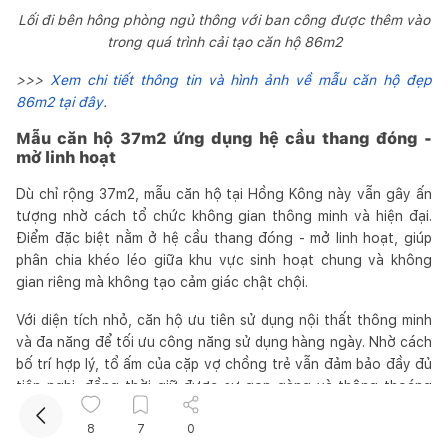
Lối đi bên hông phòng ngủ thông với ban công được thêm vào
trong quá trình cải tạo căn hộ 86m2
>>>
Xem chi tiết thông tin và hình ảnh về mẫu căn hộ đẹp
86m2 tại đây
.
Mẫu căn hộ 37m2 ứng dụng hệ cầu thang đóng -
mở linh hoạt
Dù chỉ rộng 37m2, mẫu căn hộ tại Hồng Kông này vẫn gây ấn
Kết nối thiết kế, thi công
tượng nhờ cách tổ chức không gian thông minh và hiện đại.
Điểm đặc biệt nằm ở hệ cầu thang đóng - mở linh hoạt, giúp
phân chia khéo léo giữa khu vực sinh hoạt chung và không
Mua sắm hoàn thiện nhà
gian riêng mà không tạo cảm giác chật chội.
Với diện tích nhỏ, căn hộ ưu tiên sử dụng nội thất thông minh
và đa năng để tối ưu công năng sử dụng hàng ngày. Nhờ cách
bố trí hợp lý, tổ ấm của cặp vợ chồng trẻ vẫn đảm bảo đầy đủ
tiện nghi, đồng thời giữ được sự gọn gàng và thông thoáng
cần thiết.
8
7
0