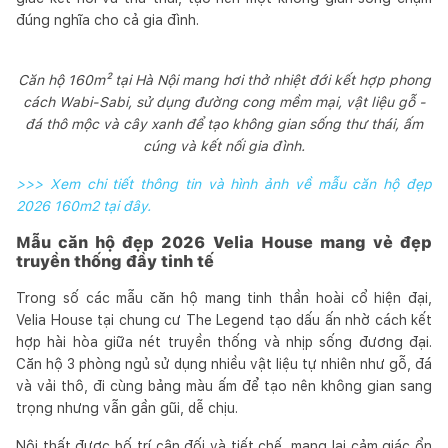
đúng nghĩa cho cả gia đình.
Căn hộ 160m² tại Hà Nội mang hơi thở nhiệt đới kết hợp phong
cách Wabi-Sabi, sử dụng đường cong mềm mại, vật liệu gỗ -
đá thô mộc và cây xanh để tạo không gian sống thư thái, ấm
cúng và kết nối gia đình.
>>> Xem chi tiết thông tin và hình ảnh về mẫu căn hộ đẹp
2026 160m2 tại đây.
Mẫu căn hộ đẹp 2026 Velia House mang vẻ đẹp
truyền thống đầy tinh tế
Trong số các mẫu căn hộ mang tinh thần hoài cổ hiện đại,
Velia House tại chung cư The Legend tạo dấu ấn nhờ cách kết
hợp hài hòa giữa nét truyền thống và nhịp sống đương đại.
Căn hộ 3 phòng ngủ sử dụng nhiều vật liệu tự nhiên như gỗ, đá
và vải thô, đi cùng bảng màu ấm để tạo nên không gian sang
trọng nhưng vẫn gần gũi, dễ chịu.
Nội thất được bố trí cân đối và tiết chế, mang lại cảm giác ổn