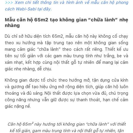
>>>
Xem chi tiết thông tin và hình ảnh về mẫu căn hộ phong
cách Wabi-Sabi tại đây
.
Mẫu căn hộ 65m2 tạo không gian “chữa lành” nhẹ
nhàng
Dù chỉ sở hữu diện tích 65m2, mẫu căn hộ này không cố chạy
theo xu hướng mà tập trung tạo nên một không gian sống
mang cảm giác “chữa lành” theo cách rất riêng. Thiết kế ưu
tiên sự tối giản với các gam màu trung tính như trắng, be và
xám nhạt, kết hợp cùng nội thất gỗ tự nhiên để mang lại cảm
giác nhẹ nhàng, dễ chịu.
Không gian được tổ chức theo hướng mở, tận dụng cửa kính
và gương để tạo hiệu ứng mở rộng diện tích, giúp căn hộ luôn
thoáng và đủ sáng. Nội thất được lựa chọn vừa đủ, chú trọng
công năng nhưng vẫn giữ được sự thanh thoát, hạn chế cảm
giác nặng nề.
Căn hộ 65m² này hướng tới không gian “chữa lành” với thiết
kế tối giản, gam màu trung tính và nội thất gỗ tự nhiên, tận