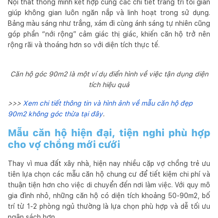
Nội thất thông minh kết hợp cùng các chi tiết trang trí tối giản
giúp không gian luôn ngăn nắp và linh hoạt trong sử dụng.
Bảng màu sáng như trắng, xám đi cùng ánh sáng tự nhiên cũng
góp phần “nới rộng” cảm giác thị giác, khiến căn hộ trở nên
rộng rãi và thoáng hơn so với diện tích thực tế.
Căn hộ góc 90m2 là một ví dụ điển hình về việc tận dụng diện
tích hiệu quả
>>>
Xem chi tiết thông tin và hình ảnh về mẫu căn hộ đẹp
90m2 không góc thừa tại đây
.
Mẫu căn hộ hiện đại, tiện nghi phù hợp
cho vợ chồng mới cưới
Thay vì mua đất xây nhà, hiện nay nhiều cặp vợ chồng trẻ ưu
tiên lựa chọn các mẫu căn hộ chung cư để tiết kiệm chi phí và
thuận tiện hơn cho việc di chuyển đến nơi làm việc. Với quy mô
gia đình nhỏ, những căn hộ có diện tích khoảng 50-90m2, bố
trí từ 1-2 phòng ngủ thường là lựa chọn phù hợp và dễ tối ưu
ngân sách hơn.