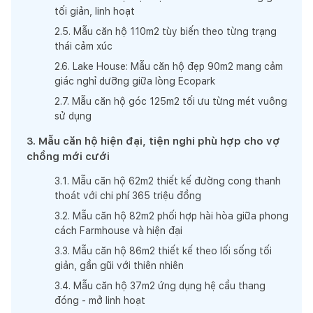
tối giản, linh hoạt
2
.
5
.
Mẫu căn hộ 110m2 tùy biến theo từng trạng
thái cảm xúc
2
.
6
.
Lake House: Mẫu căn hộ đẹp 90m2 mang cảm
giác nghỉ dưỡng giữa lòng Ecopark
2
.
7
.
Mẫu căn hộ góc 125m2 tối ưu từng mét vuông
sử dụng
3
.
Mẫu căn hộ hiện đại, tiện nghi phù hợp cho vợ
chồng mới cưới
3
.
1
.
Mẫu căn hộ 62m2 thiết kế đường cong thanh
thoát với chi phí 365 triệu đồng
3
.
2
.
Mẫu căn hộ 82m2 phối hợp hài hòa giữa phong
cách Farmhouse và hiện đại
3
.
3
.
Mẫu căn hộ 86m2 thiết kế theo lối sống tối
giản, gần gũi với thiên nhiên
3
.
4
.
Mẫu căn hộ 37m2 ứng dụng hệ cầu thang
đóng - mở linh hoạt