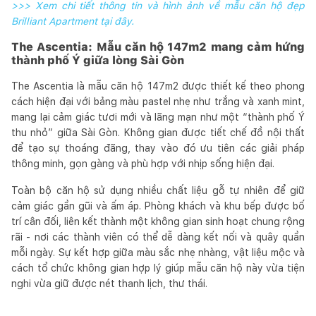
>>> Xem chi tiết thông tin và hình ảnh về mẫu căn hộ đẹp
Brilliant Apartment tại đây.
The Ascentia: Mẫu căn hộ 147m2 mang cảm hứng
thành phố Ý giữa lòng Sài Gòn
The Ascentia là mẫu căn hộ 147m2 được thiết kế theo phong
cách hiện đại với bảng màu pastel nhẹ như trắng và xanh mint,
mang lại cảm giác tươi mới và lãng mạn như một “thành phố Ý
thu nhỏ” giữa Sài Gòn. Không gian được tiết chế đồ nội thất
để tạo sự thoáng đãng, thay vào đó ưu tiên các giải pháp
thông minh, gọn gàng và phù hợp với nhịp sống hiện đại.
Toàn bộ căn hộ sử dụng nhiều chất liệu gỗ tự nhiên để giữ
cảm giác gần gũi và ấm áp. Phòng khách và khu bếp được bố
trí cân đối, liên kết thành một không gian sinh hoạt chung rộng
rãi - nơi các thành viên có thể dễ dàng kết nối và quây quần
mỗi ngày. Sự kết hợp giữa màu sắc nhẹ nhàng, vật liệu mộc và
cách tổ chức không gian hợp lý giúp mẫu căn hộ này vừa tiện
nghi vừa giữ được nét thanh lịch, thư thái.