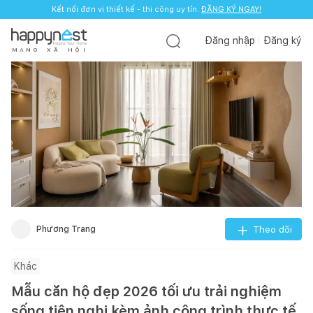
Kết nối đơn vị thiết kế - thi công uy tín.
ĐĂNG KÝ NGAY!
Đăng nhập
Đăng ký
M
Ạ
N
G
X
Ã
H
Ộ
I
Phương Trang
Theo dõi
Khác
Mẫu căn hộ đẹp 2026 tối ưu trải nghiệm
sống tiện nghi kèm ảnh công trình thực tế