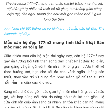
The Ascentia 147m2 mang gam màu pastel trắng - xanh mint,
nội thất gỗ tự nhiên và thiết kế tối giản, tạo không gian sống
hiện đại, tiện nghi, thanh lịch như một góc thành phố Ý giữa
lòng Sài Gòn.
>>> Xem chi tiết thông tin và hình ảnh về mẫu căn hộ đẹp The
Ascentia tại đây.
Mẫu căn hộ đẹp 177m2 mang tinh thần Nhật Bản
mộc mạc và tối giản
Giữa nhiều mẫu căn hộ hiện đại ngày nay, căn hộ 177m² này
gây ấn tượng bởi tinh thần sống đậm chất Nhật Bản: tối giản,
gọn gàng và gần gũi với thiên nhiên. Không gian được thiết kế
theo hướng mở, hạn chế tối đa các vách ngăn không cần
thiết, thay vào đó sử dụng rèm hoặc mành gỗ để tạo sự kết
nối mềm mại giữa các khu vực.
Bảng màu chủ đạo gồm các gam tự nhiên như trắng, be và nâu
gỗ, kết hợp cùng nội thất đa năng có thiết kế tinh giản. Hệ
cửa kính lớn giúp ánh sáng tự nhiên lan tỏa khắp căn hộ, mang
lại cảm giác rộng rãi và thư thái. Sự sắp xếp khoa học cùng vật