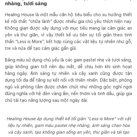
nhàng, tươi sáng
Healing House là một mẫu căn hộ tiêu biểu cho xu hướng thiết
kế nội thất “chữa lành” được nhiều gia chủ yêu thích hiện nay.
Không gian được xây dựng với mục tiêu mang lại cảm giác an
yên và thư giãn, vì vậy thiết kế ưu tiên sự tối giản theo tinh
thần “Less is More”, kết hợp cùng các vật liệu tự nhiên như gỗ,
tre và nứa để tạo cảm giác gần gũi.
Bảng màu sử dụng chủ yếu là các gam pastel nhẹ và tươi sáng,
giúp không gian trở nên dịu mắt, dễ chịu hơn khi sinh hoạt
hàng ngày. Ánh sáng tự nhiên và cây xanh cũng được tận
dụng tối đa để tăng sự kết nối với thiên nhiên. Đặc biệt, phòng
ngủ và phòng tắm được chăm chút như những góc nghỉ ngơi
đúng nghĩa với hệ đèn vàng ấm, nến thơm và tinh dầu, giúp gia
chủ tái tạo năng lượng sau một ngày dài.
Healing House áp dụng thiết kế tối giản “Less is More” với vật
liệu tự nhiên, gam màu pastel nhẹ nhàng, ánh sáng chan hòa
và cây xanh, tạo không gian sống an yên, thư giãn và tái tạo