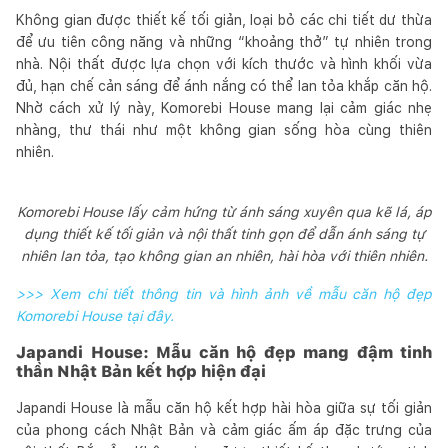
Không gian được thiết kế tối giản, loại bỏ các chi tiết dư thừa
để ưu tiên công năng và những “khoảng thở” tự nhiên trong
nhà. Nội thất được lựa chọn với kích thước và hình khối vừa
đủ, hạn chế cản sáng để ánh nắng có thể lan tỏa khắp căn hộ.
Nhờ cách xử lý này, Komorebi House mang lại cảm giác nhẹ
nhàng, thư thái như một không gian sống hòa cùng thiên
nhiên.
Komorebi House lấy cảm hứng từ ánh sáng xuyên qua kẽ lá, áp
dụng thiết kế tối giản và nội thất tinh gọn để dẫn ánh sáng tự
nhiên lan tỏa, tạo không gian an nhiên, hài hòa với thiên nhiên.
>>> Xem chi tiết thông tin và hình ảnh về mẫu căn hộ đẹp
Komorebi House tại đây.
Japandi House: Mẫu căn hộ đẹp mang đậm tinh
thần Nhật Bản kết hợp hiện đại
Japandi House là mẫu căn hộ kết hợp hài hòa giữa sự tối giản
của phong cách Nhật Bản và cảm giác ấm áp đặc trưng của