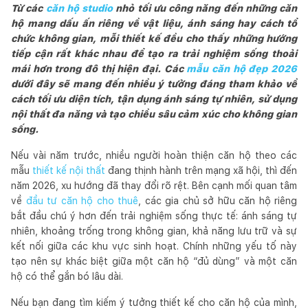
Từ cá
c
căn hộ studio
nh
ỏ tối ưu công năng đến những căn
hộ mang dấu ấn riêng về vật liệu, ánh sáng hay cách tổ
chức không gian, mỗi thiết kế đều cho thấy những hướng
tiếp cận rất khác nhau để tạo ra trải nghiệm sống thoải
mái hơn trong đô thị hiện đại. Các
mẫu căn hộ đẹp 2026
dưới đây sẽ mang đến nhiều ý tưởng đáng tham khảo về
cách tối ưu diện tích, tận dụng ánh sáng tự nhiên, sử dụng
nội thất đa năng và tạo chiều sâu cảm xúc cho không gian
sống.
Nếu vài năm trước, nhiều người hoàn thiện căn hộ theo các
mẫu
thiết kế nội thất
đang thịnh hành trên mạng xã hội, thì đến
năm 2026, xu hướng đã thay đổi rõ rệt. Bên cạnh mối quan tâm
về
đầu tư căn hộ cho thuê
, các gia chủ sở hữu căn hộ riêng
bắt đầu chú ý hơn đến trải nghiệm sống thực tế: ánh sáng tự
nhiên, khoảng trống trong không gian, khả năng lưu trữ và sự
kết nối giữa các khu vực sinh hoạt. Chính những yếu tố này
tạo nên sự khác biệt giữa một căn hộ “đủ dùng” và một căn
hộ có thể gắn bó lâu dài.
Nếu bạn đang tìm kiếm ý tưởng thiết kế cho căn hộ của mình,