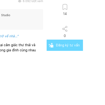
6.092
lượt xem
14
 Studio
0
trở về nhà…”
i cảm giác thư thái và
Đăng ký tư vấn
rong gia đình cùng nhau