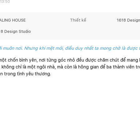
 13:50
ALING HOUSE
Thiết kế
1618 Design
18 Design Studio
đi muôn nơi. Nhưng khi mệt mỏi, điều duy nhất ta mong chờ là được 
một chốn bình yên, nơi từng góc nhỏ đều được chăm chút để mang lạ
 không chỉ là một ngôi nhà, mà còn là hông gian để ba thành viên t
ên trong tình yêu thương.