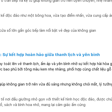
 trần bếp và kệ tủ giúp không gian trở nên uyển chuyển, nhẹ nhà
ết kế độc đáo như một bông hoa, vừa tạo điểm nhấn, vừa cung cấp á
cửa sổ lớn gần góc bếp làm nổi bật vẻ đẹp của không gian
 Sự kết hợp hoàn hảo giữa thanh lịch và yên bình
y toát lên vẻ thanh lịch, ấm áp và yên bình nhờ sự kết hợp hài hòa 
ợc bao phủ bởi tông màu kem nhẹ nhàng, phối hợp cùng chất liệu gỗ 
giúp không gian trở nên vừa đủ sáng nhưng không chói mắt, lý tưởn
h tế nơi đầu giường nhỏ gọn với thiết kế hình học độc đáo, được c
 hồ, sách và bình hoa nhỏ, mang lại cảm giác ấm cúng