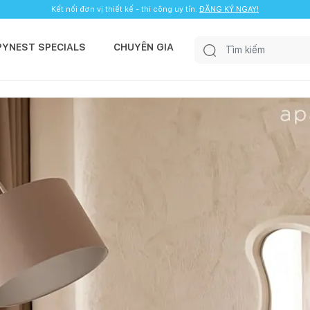
Kết nối đơn vị thiết kế - thi công uy tín.
ĐĂNG KÝ NGAY!
PYNEST SPECIALS
CHUYÊN GIA