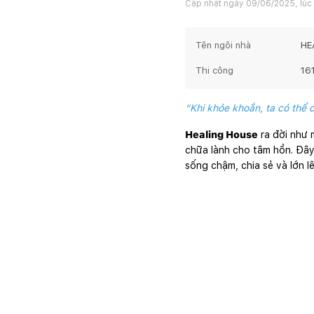
Cập nhật ngày
09/06/2025, lúc
Tên ngôi nhà
HE
Thi công
16
“Khi khỏe khoắn, ta có thể 
Healing House
ra đời như 
chữa lành cho tâm hồn. Đây
sống chậm, chia sẻ và lớn l