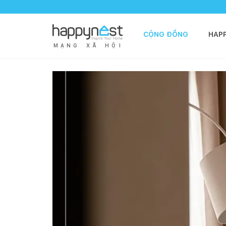
CỘNG ĐỒNG
HAP
M
Ạ
N
G
X
Ã
H
Ộ
I