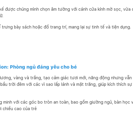
t kế được chúng mình chọn âm tường với cánh cửa kính mờ sọc, vừa
ữ.
rưng bày sách hoặc đồ trang trí, mang lại sự tinh tế và tiện dụng.
nion: Phòng ngủ đáng yêu cho bé
ương, vàng và trắng, tạo cảm giác tươi mới, năng động nhưng vẫn ấ
bầu trời đêm với các vì sao lấp lánh và mặt trăng, giúp kích thích s
g minh với các góc bo tròn an toàn, bao gồm giường ngủ, bàn học v
i chiều cao của trẻ