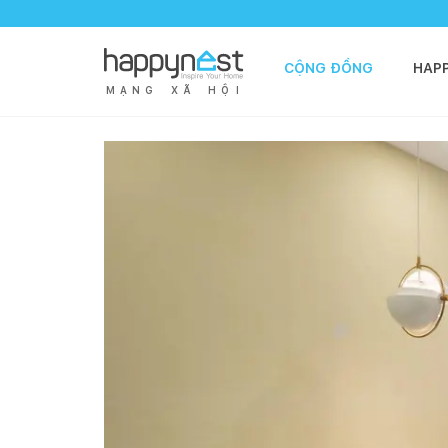
CỘNG ĐỒNG
HAP
M
Ạ
N
G
X
Ã
H
Ộ
I