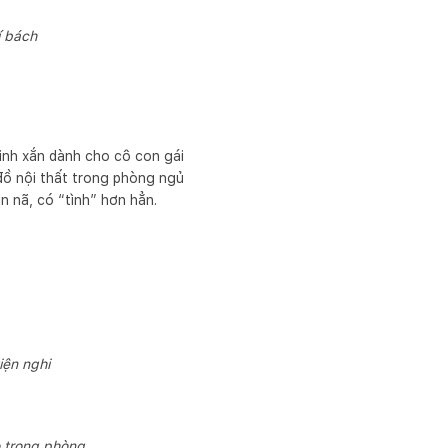
í bách
inh xắn dành cho cô con gái
ồ nội thất trong phòng ngủ
 nã, có “tình” hơn hẳn.
iện nghi
o trong phòng