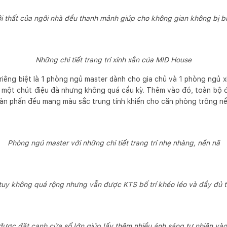
i thất của ngôi nhà đều thanh mảnh giúp cho không gian không bị b
Những chi tiết trang trí xinh xắn của MID House
iêng biệt là 1 phòng ngủ master dành cho gia chủ và 1 phòng ngủ x
 một chút điệu đà nhưng không quá cầu kỳ. Thêm vào đó, toàn bộ đ
bàn phấn đều mang màu sắc trung tính khiến cho căn phòng trông nền
Phòng ngủ master với những chi tiết trang trí nhẹ nhàng, nền nã
uy không quá rộng nhưng vẫn được KTS bố trí khéo léo và đầy đủ t
ược đặt cạnh cửa sổ lớn giúp lấy thêm nhiều ánh sáng tự nhiên và