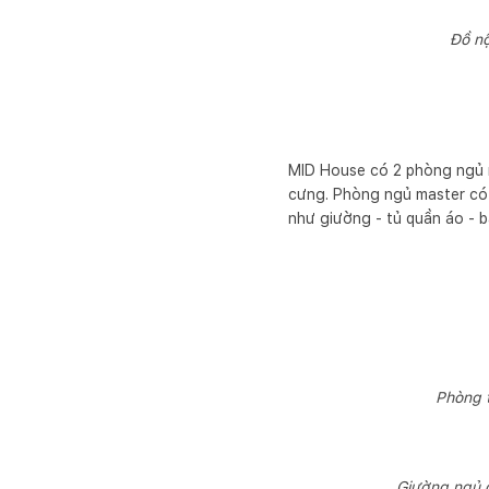
Đồ nộ
MID House có 2 phòng ngủ r
cưng. Phòng ngủ master có
như giường - tủ quần áo - 
Phòng t
Giường ngủ đ