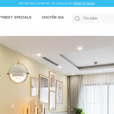
Kết nối đơn vị thiết kế - thi công uy tín.
ĐĂNG KÝ NGAY!
PYNEST SPECIALS
CHUYÊN GIA