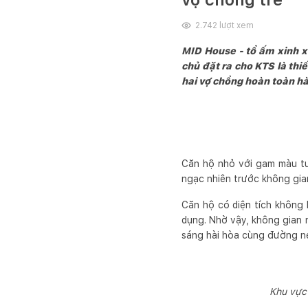
2.742
lượt xem
MID House - tổ ấm xinh x
chủ đặt ra cho KTS là thiế
hai vợ chồng hoàn toàn hà
Căn hộ nhỏ với gam màu tư
ngạc nhiên trước không gia
Căn hộ có diện tích không 
dụng. Nhờ vậy, không gian 
sáng hài hòa cùng đường né
Khu vực 