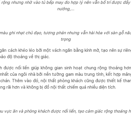
rộng nhưng nhờ vào tủ bếp may đo hợp lý nên vẫn bố trí được đầy đủ 
nướng,...
àu ghi nhạt chủ đạo, tương phản nhưng vẫn hài hòa với sàn gỗ nâu
trọng
ăn cách khéo léo bởi một vách ngăn bằng kính mờ, tạo nên sự riê
ảo độ thoáng về thị giác.
 được nối liền giúp không gian sinh hoạt chung rộng thoáng hơn
nhất của ngôi nhà bởi nền tường gam màu trung tính, kết hợp mản
chán. Thêm vào đó, nội thất phòng khách cũng được thiết kế tha
ng rãi hơn và không bị đồ nội thất chiếm quá nhiều diện tích.
u vực ăn và phòng khách được nối liền, tạo cảm giác rộng thoáng 