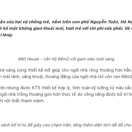
ắn của hai vợ chồng trẻ, nằm trên con phố Nguyễn Tuân, Hà Nộ
t kế một không gian thoải mái, tươi trẻ với chi phí vừa phải. V
i lòng.
MID House - căn hộ 66m2 với gam màu tươi sáng
ơi sáng cùng thiết kế mở giúp cho ngôi nhà rộng thoáng hơn hẳn.
n mát lành, sảng khoái, thoáng đãng của ngôi nhà chỉ vỏn vẹn 66m2
lớn nhưng được KTS thiết kế hợp lý, tính toán kỹ lưỡng từ màu sắc
ngôi nhà trông thoáng gọn hơn thực tế do công năng được bố trí hợ
t nội thất thanh mảnh.
sảnh bố trí tủ để giày cao chạm trần, tăng thêm diện tích để đồ cho