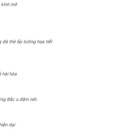
 kính mờ
đá thẻ ốp tường họa tiết
 hài hòa
ởng Bắc u đậm nét.
iện đại