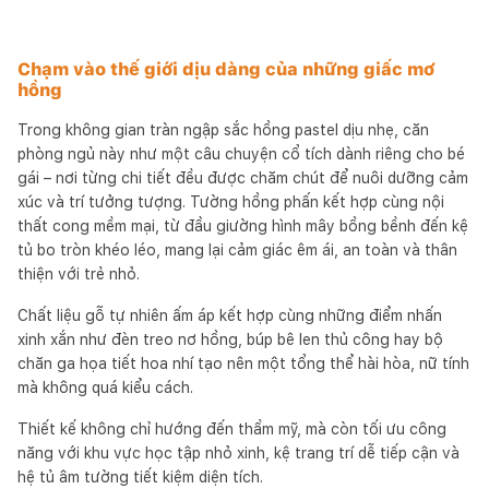
Chạm vào thế giới dịu dàng của những giấc mơ
hồng
Trong không gian tràn ngập sắc hồng pastel dịu nhẹ, căn
phòng ngủ này như một câu chuyện cổ tích dành riêng cho bé
gái – nơi từng chi tiết đều được chăm chút để nuôi dưỡng cảm
xúc và trí tưởng tượng. Tường hồng phấn kết hợp cùng nội
thất cong mềm mại, từ đầu giường hình mây bồng bềnh đến kệ
tủ bo tròn khéo léo, mang lại cảm giác êm ái, an toàn và thân
thiện với trẻ nhỏ.
Chất liệu gỗ tự nhiên ấm áp kết hợp cùng những điểm nhấn
xinh xắn như đèn treo nơ hồng, búp bê len thủ công hay bộ
chăn ga họa tiết hoa nhí tạo nên một tổng thể hài hòa, nữ tính
mà không quá kiểu cách.
Thiết kế không chỉ hướng đến thẩm mỹ, mà còn tối ưu công
năng với khu vực học tập nhỏ xinh, kệ trang trí dễ tiếp cận và
hệ tủ âm tường tiết kiệm diện tích.