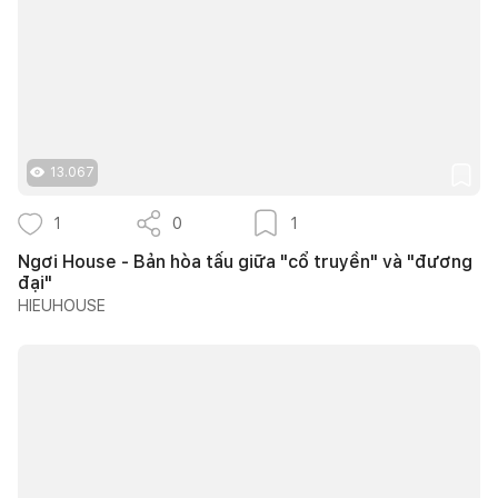
13.067
1
0
1
Ngơi House - Bản hòa tấu giữa "cổ truyền" và "đương
đại"
HIEUHOUSE