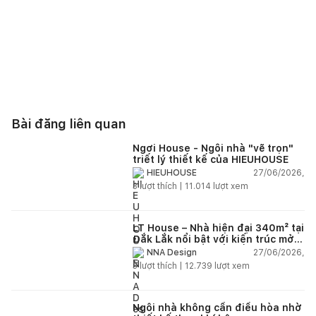
Bài đăng liên quan
Ngơi House - Ngôi nhà "vẽ trọn"
triết lý thiết kế của HIEUHOUSE
27/06/2026,
HIEUHOUSE
3
lượt thích |
11.014
lượt xem
LT House – Nhà hiện đại 340m² tại
Đắk Lắk nổi bật với kiến trúc mở
và hệ sân vườn kết nối thiên
27/06/2026,
NNA Design
nhiên
3
lượt thích |
12.739
lượt xem
Ngôi nhà không cần điều hòa nhờ