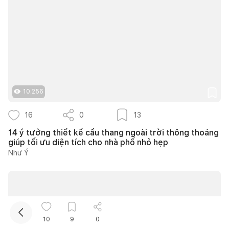
10.256
Kết nối thiết kế, thi công
16
0
13
14 ý tưởng thiết kế cầu thang ngoài trời thông thoáng
Mua sắm hoàn thiện nhà
giúp tối ưu diện tích cho nhà phố nhỏ hẹp
Như Ý
10
9
0