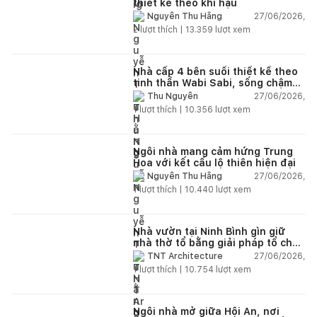
thiết kế theo khí hậu
27/06/2026,
Nguyễn Thu Hằng
2
lượt thích |
13.359
lượt xem
Nhà cấp 4 bên suối thiết kế theo
tinh thần Wabi Sabi, sống chậm
giữa thiên nhiên
27/06/2026,
Thu Nguyễn
1
lượt thích |
10.356
lượt xem
Ngôi nhà mang cảm hứng Trung
Hoa với kết cấu lộ thiên hiện đại
27/06/2026,
Nguyễn Thu Hằng
1
lượt thích |
10.440
lượt xem
Nhà vườn tại Ninh Bình gìn giữ
nhà thờ tổ bằng giải pháp tổ chức
lại không gian
27/06/2026,
TNT Architecture
1
lượt thích |
10.754
lượt xem
Ngôi nhà mở giữa Hội An, nơi