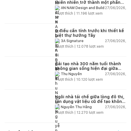
thiên nhiên trở thành một phần
của cuộc sống
27/06/2026,
AN NAM Design and Build
1
lượt thích |
11.196
lượt xem
5 điều cần tính trước khi thiết kế
biệt thự hướng Tây
27/06/2026,
3A Signature
2
lượt thích |
12.078
lượt xem
Cải tạo nhà 300 năm tuổi thành
không gian sống hiện đại giữa
thiên nhiên
27/06/2026,
Thu Nguyễn
1
lượt thích |
10.120
lượt xem
Ngôi nhà tái chế giữa lòng đô thị,
tận dụng vật liệu cũ để tạo không
gian sống linh hoạt
27/06/2026,
Nguyễn Thu Hằng
2
lượt thích |
12.270
lượt xem