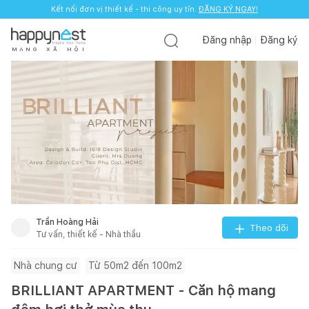
Kết nối đơn vị thiết kế - thi công uy tín.
ĐĂNG KÝ NGAY!
Đăng nhập
Đăng ký
M
Ạ
N
G
X
Ã
H
Ộ
I
Trần Hoàng Hải
Theo dõi
Tư vấn, thiết kế - Nhà thầu
Nhà chung cư
Từ 50m2 đến 100m2
BRILLIANT APARTMENT - Căn hộ mang