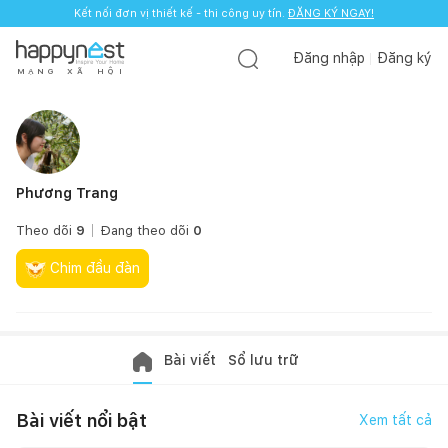
Kết nối đơn vị thiết kế - thi công uy tín.
ĐĂNG KÝ NGAY!
Đăng nhập
Đăng ký
M
Ạ
N
G
X
Ã
H
Ộ
I
Phương Trang
Theo dõi
9
Đang theo dõi
0
Chim đầu đàn
Bài viết
Sổ lưu trữ
Bài viết nổi bật
Xem tất cả