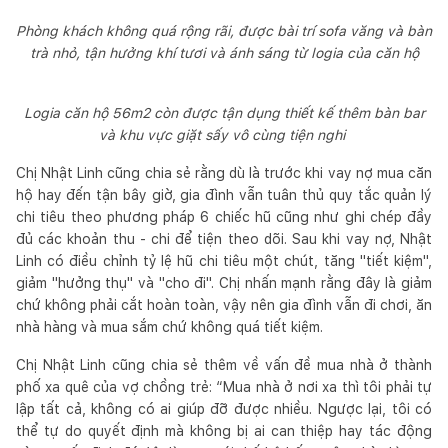
Phòng khách không quá rộng rãi, được bài trí sofa văng và bàn
trà nhỏ, tận hưởng khí tươi và ánh sáng từ logia của căn hộ
Logia căn hộ 56m2 còn được tận dụng thiết kế thêm bàn bar
và khu vực giặt sấy vô cùng tiện nghi
Chị Nhật Linh cũng chia sẻ rằng dù là trước khi vay nợ mua căn
hộ hay đến tận bây giờ, gia đình vẫn tuân thủ quy tắc quản lý
chi tiêu theo phương pháp 6 chiếc hũ cũng như ghi chép đầy
đủ các khoản thu - chi để tiện theo dõi. Sau khi vay nợ, Nhật
Linh có điều chỉnh tỷ lệ hũ chi tiêu một chút, tăng "tiết kiệm",
giảm "hưởng thụ" và "cho đi". Chị nhấn mạnh rằng đây là giảm
chứ không phải cắt hoàn toàn, vậy nên gia đình vẫn đi chơi, ăn
nhà hàng và mua sắm chứ không quá tiết kiệm.
Chị Nhật Linh cũng chia sẻ thêm về vấn đề mua nhà ở thành
phố xa quê của vợ chồng trẻ: “Mua nhà ở nơi xa thì tôi phải tự
lập tất cả, không có ai giúp đỡ được nhiều. Ngược lại, tôi có
thể tự do quyết định mà không bị ai can thiệp hay tác động