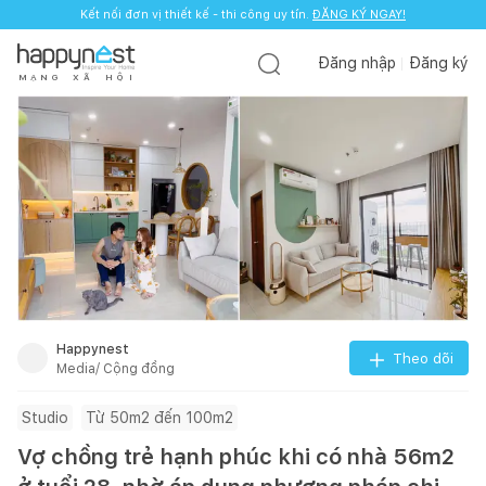
Kết nối đơn vị thiết kế - thi công uy tín.
ĐĂNG KÝ NGAY!
Đăng nhập
Đăng ký
M
Ạ
N
G
X
Ã
H
Ộ
I
Happynest
Theo dõi
Media/ Cộng đồng
Studio
Từ 50m2 đến 100m2
Vợ chồng trẻ hạnh phúc khi có nhà 56m2