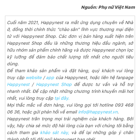
Nguồn: Phụ nữ Việt Nam
Cuối năm 2021, Happynest ra mắt ứng dụng chuyên về Nhà
ở, đồng thời chính thức "chào sân" lĩnh vực thương mại điện
tử với Happynest Shop. Các đơn vị bán hàng xuất hiện trên
Happynest Shop đều là những thương hiệu đầu ngành, sở
hữu nhóm sản phẩm chính hãng và được Happynest chọn lọc
kỹ lưỡng để đảm bảo chất lượng tốt nhất cho người tiêu
dùng.
Để tham khảo sản phẩm và đặt hàng, quý khách vui lòng
truy cập
website
/
app
của Happynest, hoặc liên hệ fanpage
Happynest
/
Happynest Shop
để được tư vấn và hỗ trợ
nhanh nhất. Để cập nhật những chương trình khuyến mãi hot
nhất, vui lòng truy cập
tại đây.
Mọi thắc mắc về đơn hàng, vui lòng gọi tới hotline 093 468
06 36, hoặc gửi phản hồi về email
info@happynest.vn
.
Happynest trân trọng mọi trải nghiệm của khách hàng. Bởi
vậy, hãy chia sẻ mức độ hài lòng của bạn với chúng tôi bằng
cách tham gia
khảo sát này,
và để lại những góp ý chân
thành nhất tới đội ngũ Happynest bạn nhé!