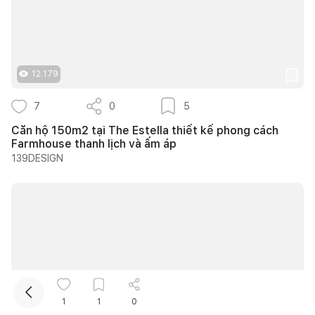
12.179
7
0
5
Căn hộ 150m2 tại The Estella thiết kế phong cách
Kết nối thiết kế, thi công
Farmhouse thanh lịch và ấm áp
139DESIGN
Mua sắm hoàn thiện nhà
1
1
0
11.996