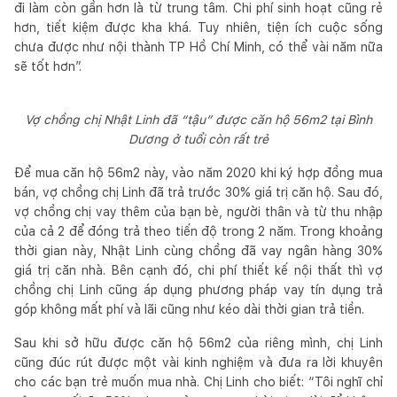
đi làm còn gần hơn là từ trung tâm. Chi phí sinh hoạt cũng rẻ
hơn, tiết kiệm được kha khá. Tuy nhiên, tiện ích cuộc sống
chưa được như nội thành TP Hồ Chí Minh, có thể vài năm nữa
sẽ tốt hơn”.
Vợ chồng chị Nhật Linh đã “tậu” được căn hộ 56m2 tại Bình
Dương ở tuổi còn rất trẻ
Để mua căn hộ 56m2 này, vào năm 2020 khi ký hợp đồng mua
bán, vợ chồng chị Linh đã trả trước 30% giá trị căn hộ. Sau đó,
vợ chồng chị vay thêm của bạn bè, người thân và từ thu nhập
của cả 2 để đóng trả theo tiến độ trong 2 năm. Trong khoảng
thời gian này, Nhật Linh cùng chồng đã vay ngân hàng 30%
giá trị căn nhà. Bên cạnh đó, chi phí thiết kế nội thất thì vợ
chồng chị Linh cũng áp dụng phương pháp vay tín dụng trả
góp không mất phí và lãi cũng như kéo dài thời gian trả tiền.
Sau khi sở hữu được căn hộ 56m2 của riêng mình, chị Linh
cũng đúc rút được một vài kinh nghiệm và đưa ra lời khuyên
cho các bạn trẻ muốn mua nhà. Chị Linh cho biết: “Tôi nghĩ chỉ