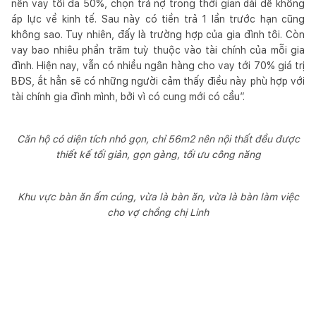
nên vay tối đa 50%, chọn trả nợ trong thời gian dài để không
áp lực về kinh tế. Sau này có tiền trả 1 lần trước hạn cũng
không sao. Tuy nhiên, đấy là trường hợp của gia đình tôi. Còn
vay bao nhiêu phần trăm tuỳ thuộc vào tài chính của mỗi gia
đình. Hiện nay, vẫn có nhiều ngân hàng cho vay tới 70% giá trị
BĐS, ắt hẳn sẽ có những người cảm thấy điều này phù hợp với
tài chính gia đình mình, bởi vì có cung mới có cầu”.
Căn hộ có diện tích nhỏ gọn, chỉ 56m2 nên nội thất đều được
thiết kế tối giản, gọn gàng, tối ưu công năng
Khu vực bàn ăn ấm cúng, vừa là bàn ăn, vừa là bàn làm việc
cho vợ chồng chị Linh