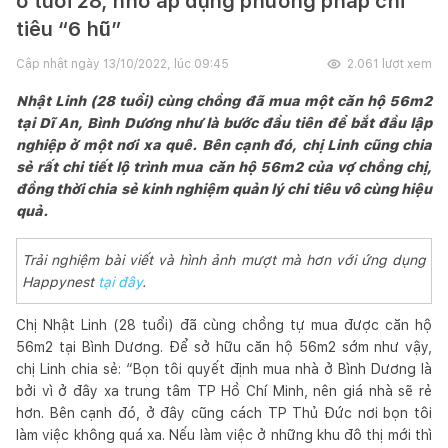
ở tuổi 28, nhờ áp dụng phương pháp chi
tiêu “6 hũ”
Cập nhật ngày
13/10/2022, lúc 09:45
2.061
lượt xem
Nhật Linh (28 tuổi) cùng chồng đã mua một căn hộ 56m2
tại Dĩ An, Bình Dương như là bước đầu tiên để bắt đầu lập
nghiệp ở một nơi xa quê. Bên cạnh đó, chị Linh cũng chia
sẻ rất chi tiết lộ trình mua căn hộ 56m2 của vợ chồng chị,
đồng thời chia sẻ kinh nghiệm quản lý chi tiêu vô cùng hiệu
quả.
Trải nghiệm bài viết và hình ảnh mượt mà hơn với ứng dụng
Happynest
tại đây
.
Chị Nhật Linh (28 tuổi) đã cùng chồng tự mua được căn hộ
56m2 tại Bình Dương. Để sở hữu căn hộ 56m2 sớm như vậy,
chị Linh chia sẻ: “Bọn tôi quyết định mua nhà ở Bình Dương là
bởi vì ở đây xa trung tâm TP Hồ Chí Minh, nên giá nhà sẽ rẻ
hơn. Bên cạnh đó, ở đây cũng cách TP Thủ Đức nơi bọn tôi
làm việc không quá xa. Nếu làm việc ở những khu đô thị mới thì