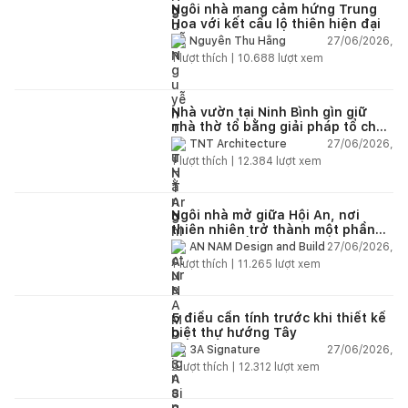
Ngôi nhà mang cảm hứng Trung
Hoa với kết cấu lộ thiên hiện đại
27/06/2026,
Nguyễn Thu Hằng
1
lượt thích |
10.688
lượt xem
Nhà vườn tại Ninh Bình gìn giữ
nhà thờ tổ bằng giải pháp tổ chức
lại không gian
27/06/2026,
TNT Architecture
1
lượt thích |
12.384
lượt xem
Ngôi nhà mở giữa Hội An, nơi
thiên nhiên trở thành một phần
của cuộc sống
27/06/2026,
AN NAM Design and Build
1
lượt thích |
11.265
lượt xem
5 điều cần tính trước khi thiết kế
biệt thự hướng Tây
27/06/2026,
3A Signature
2
lượt thích |
12.312
lượt xem