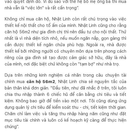
vào quyết định đó. Vì dù sao với thế hệ bố mẹ ông bà thì mua
nhà vẫn là "việc lớn" và rất cẩn trọng”.
Không chỉ mua căn hộ, Nhật Linh còn rất chú trọng vào việc
thiết kế nội thất cho tổ ấm của mình. Nhật Linh cũng cho rằng
căn hộ 56m2 như gia đình chị thì nên đầu tư cho nội thất. Thứ
nhất là vì nhà diện tích nhỏ, nếu muốn ngăn nắp, gọn gàng thì
cần được thiết kế ngăn chứa phù hợp. Ngoài ra, nhà được
thiết kế bởi những người có chuyên môn dựa trên phong cách
riêng của gia đình sẽ tạo được cảm giác sở hữu, đây là nhà
của mình, nơi đặc biệt chứ không còn "tạm bợ" như nhà trọ.
Dựa trên những kinh nghiệm cá nhân trong câu chuyện tài
chính mua
căn hộ 56m2
, Nhật Linh chia sẻ nguyên tắc của
bản thân khá đơn giản. "Đầu tiên, như đã nhắc ở trên, tôi luôn
chia thu nhập thành 6 chiếc hũ để cân bằng chi tiêu và tiết
kiệm. Không bao giờ để tiền vào một nơi. Tôi cũng dùng ứng
dụng quản lý chi tiêu để kiểm soát thu - chi, tiết kiệm thời gian.
Chăm chỉ làm việc và tăng thu nhập hàng năm cũng như đặt
mục tiêu tài chính và luôn có kế hoạch kỹ càng để thực hiện
chúng".