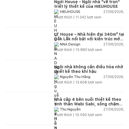
Ngơi House - Ngôi nhà "vẽ trọn"
triết lý thiết kế của HIEUHOUSE
27/06/2026,
HIEUHOUSE
3
lượt thích |
11.342
lượt xem
LT House – Nhà hiện đại 340m² tại
Đắk Lắk nổi bật với kiến trúc mở
và hệ sân vườn kết nối thiên
27/06/2026,
NNA Design
nhiên
3
lượt thích |
15.883
lượt xem
Ngôi nhà không cần điều hòa nhờ
thiết kế theo khí hậu
27/06/2026,
Nguyễn Thu Hằng
2
lượt thích |
13.608
lượt xem
Nhà cấp 4 bên suối thiết kế theo
tinh thần Wabi Sabi, sống chậm
giữa thiên nhiên
27/06/2026,
Thu Nguyễn
1
lượt thích |
10.590
lượt xem