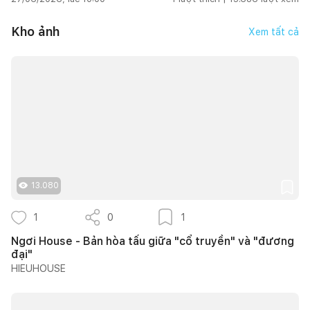
Kho ảnh
Xem tất cả
13.080
1
0
1
Ngơi House - Bản hòa tấu giữa "cổ truyền" và "đương
đại"
HIEUHOUSE