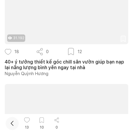
31.192
18
0
12
Kết nối thiết kế, thi công
40+ ý tưởng thiết kế góc chill sân vườn giúp bạn nạp
lại năng lượng bình yên ngay tại nhà
Nguyễn Quỳnh Hương
Mua sắm hoàn thiện nhà
13
10
0