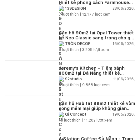
thiết kế phong cách Farmhouse
thanh lịch và ấm áp
23/06/2026,
139DESIGN
7
lượt thích |
12.177
lượt xem
Căn hộ 90m2 tại Opal Tower thiết
kế Neo Classic sang trọng cho gia
đình trẻ
16/06/2026,
TRÒN DECOR
8
lượt thích |
3.208
lượt xem
Jeremy’s Kitchen - Tiệm bánh
300m2 tại Đà Nẵng thiết kế
phong cách công nghiệp hiện đại
11/06/2026,
S2studio
ngập tràn ánh sáng tự nhiên
7
lượt thích |
9.858
lượt xem
Căn hộ Habitat 88m2 thiết kế vòm
cong mềm mại giúp không gian
sống hiện đại trở nên ấm áp hơn
19/05/2026,
Qi Concept
15
lượt thích |
11.202
lượt xem
A Station Coffee Đà Nẵng - Trạm