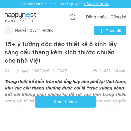
Kết nối đơn vị thiết kế - thi công uy tín.
ĐĂNG KÝ NGAY!
Đăng nhập
Đăng ký
M
Ạ
N
G
X
Ã
H
Ộ
I
Nguyễn Quỳnh Hương
Theo dõi
15+ ý tưởng độc đáo thiết kế ô kính lấy
sáng cầu thang kèm kích thước chuẩn
cho nhà Việt
Cập nhật ngày
11/06/2026, lúc 00:27
14.056
lượt xem
Trong thiết kế kiến trúc nhà ống hay nhà phố tại Việt Nam,
khu vực cầu thang thường được coi là "trục xương sống"
kết nối không gian nhưng lại dễ rơi vào tình trạng thiếu
sáng và bí bách. Thay vì sử dụng các hệ cửa mở truyền
Xem thêm
thống dễ gây bất tiện trong sinh hoạt và ảnh hưởng đến an
toàn, xu hướng thiết kế ô kính lấy sáng cầu thang đang trở
thành giải pháp tối ưu được nhiều gia chủ ưa chuộng.