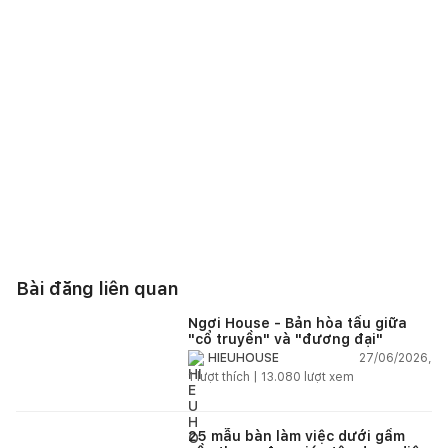
đại và trẻ trung.
>>> Xem thêm:
Nhà phố mặt tiền 3,3m tại Bangkok thoáng
sáng nhờ bỏ sàn lửng và thêm thông tầng
Cập nhật kích thước cửa lấy sáng cầu
thang chuẩn kỹ thuật và an toàn
Để đảm bảo công năng và độ bền cho công trình, việc tính
toán kích thước cửa lấy sáng cầu thang cần tuân thủ các
nguyên tắc kiến trúc nghiêm ngặt:
Kích thước phổ biến:
Đối với các dòng cửa lấy sáng
Bài đăng liên quan
cầu thang dạng cố định vách đứng, kích thước chiều
rộng thường dao động từ 400mm - 800mm, chiều cao
Ngơi House - Bản hòa tấu giữa
linh hoạt từ 1000mm đến full tầng tùy theo diện tích
"cổ truyền" và "đương đại"
vách tường.
27/06/2026,
HIEUHOUSE
1
lượt thích |
13.080
lượt xem
Độ dày tiêu chuẩn:
Do vị trí lắp đặt trên cao và chịu áp
lực gió (nếu là tường bao ngoài), hệ kính lấy sáng cầu
thang bắt buộc phải sử dụng kính cường lực có độ dày
25 mẫu bàn làm việc dưới gầm