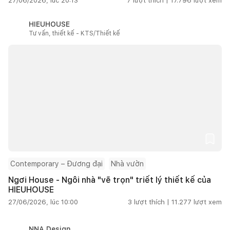
27/06/2026, lúc 20:13
7
lượt thích |
17.796
lượt xem
HIEUHOUSE
Tư vấn, thiết kế - KTS/Thiết kế
Contemporary – Đương đại
Nhà vườn
Ngơi House - Ngôi nhà "vẽ trọn" triết lý thiết kế của
HIEUHOUSE
27/06/2026, lúc 10:00
3
lượt thích |
11.277
lượt xem
NNA Design