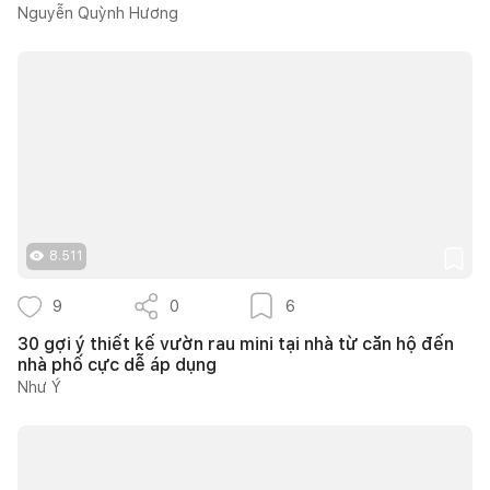
Nguyễn Quỳnh Hương
8.511
9
0
6
30 gợi ý thiết kế vườn rau mini tại nhà từ căn hộ đến
nhà phố cực dễ áp dụng
Như Ý