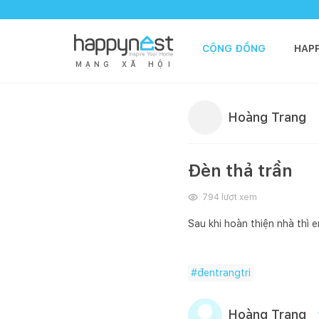
CỘNG ĐỒNG
HAP
M
Ạ
N
G
X
Ã
H
Ộ
I
Hoàng Trang
Đèn thả trần
794
lượt xem
Sau khi hoàn thiện nhà thì 
#
đentrangtri
Hoàng Trang