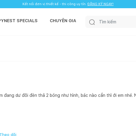
Kết nối đơn vị thiết kế - thi công uy tín.
ĐĂNG KÝ NGAY!
PYNEST SPECIALS
CHUYÊN GIA
em đang dư đôi đèn thả 2 bóng như hình, bác nào cần thì ới em nhé.
Theo dõi