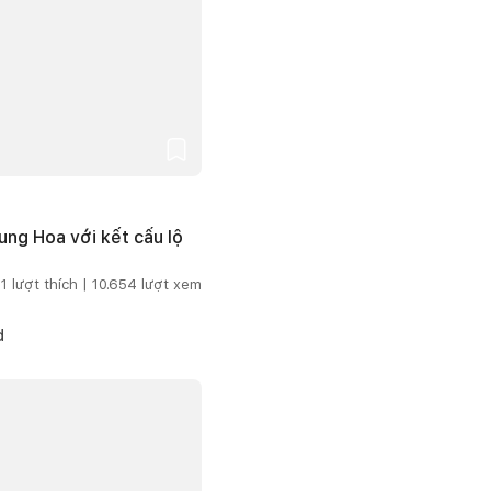
ng Hoa với kết cấu lộ
1
lượt thích |
10.654
lượt xem
d