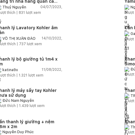
rang trí nhà hàng quán cà
Yama
hê
093
04/07/2023,
Thuỷ Nguyễn
Ng
lượt thích |
831
lượt xem
2
lượt 
hanh lý Lavatory Kohler âm
Cần 
àn
Ga
14/10/2022,
VÕ THỊ XUÂN ĐÀO
3
lượt 
lượt thích |
737
lượt xem
hanh lý bộ giường tủ 1m4 x
Than
m
Simo
Đứ
11/08/2022,
katina9x
4
lượt
lượt thích |
1.321
lượt xem
hanh lý máy sấy tay Kohler
Than
hưa sử dụng
TR
Đức Nam Nguyễn
4
lượt
lượt thích |
1.439
lượt xem
ần thanh lý giường + nệm
Than
.8m x 2m
Th
Nguyễn Duy Phúc
4
lượt