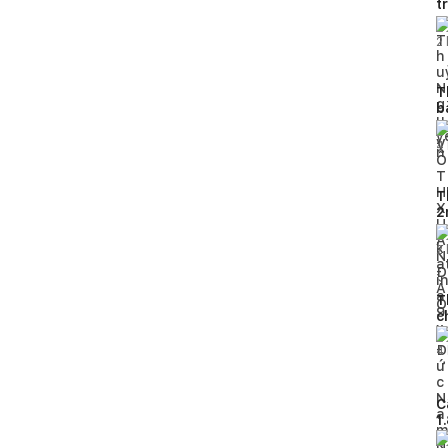
t
p
2
T
b
4
T
2
2
T
c
4
C
1