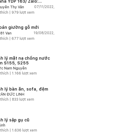
ha YDP 163/ Zalo:
2009520
07/11/2022,
uyễn Thy Vân
thích |
979
lượt xem
bán giường gỗ mới
19/08/2022,
81 Van
thích |
677
lượt xem
h lý mặt nạ chống nước
n S155, S255
c Nam Nguyễn
 thích |
1.166
lượt xem
h lý bàn ăn, sofa, đệm
ẦN ĐỨC LINH
 thích |
833
lượt xem
h lý sập gụ cũ
ịnh
 thích |
1.636
lượt xem