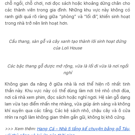
chỗ ngồi, chỗ chơi, nơi đọc sách hoặc khoảng dừng chân cho
các thành viên trong gia đình. Những khu vực này không có
ranh giới quá rõ ràng giữa “phòng” và “lối đi”, khiến sinh hoạt
trong nhà trở nên linh hoạt hơn.
Cầu thang, sàn gỗ và cây xanh tạo thành lõi sinh hoạt đứng
của Loli House
Các bậc thang gỗ được mở rộng, vừa là lối đi vừa là nơi ngồi
nghỉ
Không gian đa năng ở giữa nhà là nơi thể hiện rõ nhất tinh
thần này. Khu vực này có thể dùng làm nơi trẻ nhỏ chơi đùa,
nơi cả nhà xem phim, đọc sách hoặc nghỉ ngơi. Hệ sàn gỗ dạng
lam vừa tạo điểm nhấn nhẹ nhàng, vừa giúp ánh sáng và không
khí xuyên qua các tầng. Các kệ sách nhỏ, chậu cây và ô cửa
nhìn ra ngõ làm không gian thêm gần gũi, không bị khô cứng.
>>> Xem thêm:
Hang Cá – Nhà 5 tầng kể chuyện bằng gỗ Táu,