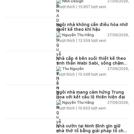
và hệ sân vườn kết nối thiên
27/06/2026,
NNA Design
nhiên
3
lượt thích |
15.837
lượt xem
Ngôi nhà không cần điều hòa nhờ
thiết kế theo khí hậu
27/06/2026,
Nguyễn Thu Hằng
2
lượt thích |
13.559
lượt xem
Nhà cấp 4 bên suối thiết kế theo
tinh thần Wabi Sabi, sống chậm
giữa thiên nhiên
27/06/2026,
Thu Nguyễn
1
lượt thích |
10.548
lượt xem
Ngôi nhà mang cảm hứng Trung
Hoa với kết cấu lộ thiên hiện đại
27/06/2026,
Nguyễn Thu Hằng
1
lượt thích |
10.653
lượt xem
Nhà vườn tại Ninh Bình gìn giữ
nhà thờ tổ bằng giải pháp tổ chức