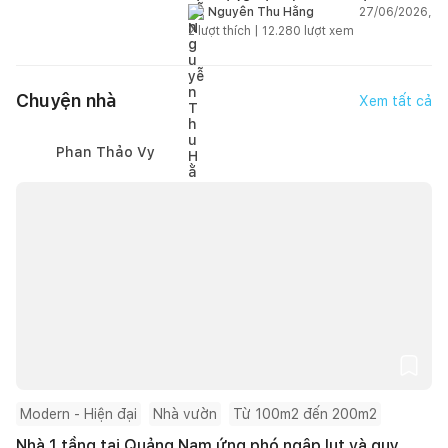
gian sống linh hoạt
27/06/2026,
Nguyễn Thu Hằng
2
lượt thích |
12.280
lượt xem
Chuyện nhà
Xem tất cả
Phan Thảo Vy
Modern - Hiện đại
Nhà vườn
Từ 100m2 đến 200m2
Nhà 1 tầng tại Quảng Nam ứng phó ngập lụt và quy