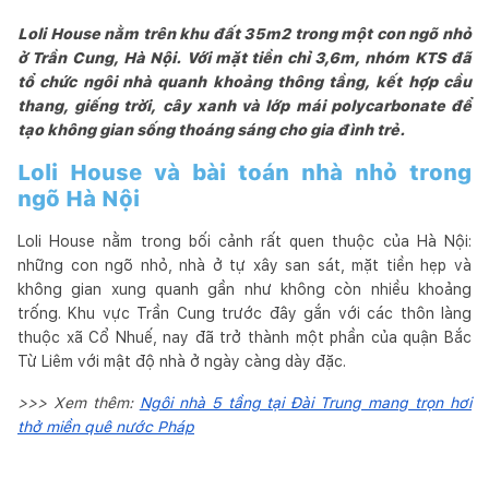
Loli House nằm trên khu đất 35m2 trong một con ngõ nhỏ
ở Trần Cung, Hà Nội. Với mặt tiền chỉ 3,6m, nhóm KTS đã
tổ chức ngôi nhà quanh khoảng thông tầng, kết hợp cầu
thang, giếng trời, cây xanh và lớp mái polycarbonate để
tạo không gian sống thoáng sáng cho gia đình trẻ.
Loli House và bài toán nhà nhỏ trong
ngõ Hà Nội
Loli House nằm trong bối cảnh rất quen thuộc của Hà Nội:
những con ngõ nhỏ, nhà ở tự xây san sát, mặt tiền hẹp và
không gian xung quanh gần như không còn nhiều khoảng
trống. Khu vực Trần Cung trước đây gắn với các thôn làng
thuộc xã Cổ Nhuế, nay đã trở thành một phần của quận Bắc
Từ Liêm với mật độ nhà ở ngày càng dày đặc.
>>> Xem thêm:
Ngôi nhà 5 tầng tại Đài Trung mang trọn hơi
thở miền quê nước Pháp