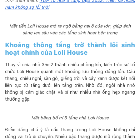
>>> Xem thêm:
TOP 10 nhà 5 tầng đẹp 2023: Thiết kế nhiều
năm không sợ lỗi thời
Mặt tiền Loli House mở ra ngõ bằng hai ô cửa lớn, giúp ánh
sáng len sâu vào các tầng sinh hoạt bên trong
Khoảng thông tầng trở thành lõi sinh
hoạt chính của Loli House
Thay vì chia nhỏ 35m2 thành nhiều phòng kín, kiến trúc sư tổ
chức Loli House quanh một khoảng lưu thông đứng lớn. Cầu
thang, chiếu nghỉ, sàn gỗ, giếng trời và cây xanh được kết nối
liên tục từ tầng dưới lên tầng trên. Nhờ đó, ngôi nhà nhỏ
không bị cảm giác chật và bí như nhiều nhà ống hẹp ngang
thường gặp.
Mặt bằng bố trí 5 tầng nhà Loli House
Điểm đáng chú ý là cầu thang trong Loli House không chỉ
đóng vai trò di chuyển. Nhiều bậc thang được mở rộng thành