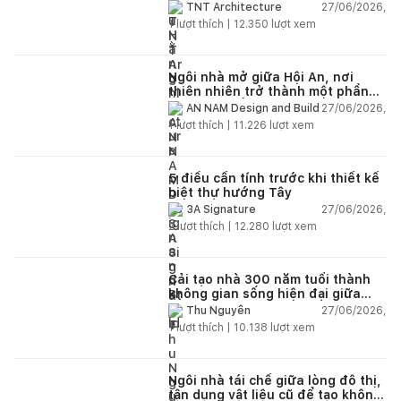
lại không gian
27/06/2026,
TNT Architecture
1
lượt thích |
12.350
lượt xem
Ngôi nhà mở giữa Hội An, nơi
thiên nhiên trở thành một phần
của cuộc sống
27/06/2026,
AN NAM Design and Build
1
lượt thích |
11.226
lượt xem
5 điều cần tính trước khi thiết kế
biệt thự hướng Tây
27/06/2026,
3A Signature
2
lượt thích |
12.280
lượt xem
Cải tạo nhà 300 năm tuổi thành
không gian sống hiện đại giữa
thiên nhiên
27/06/2026,
Thu Nguyễn
1
lượt thích |
10.138
lượt xem
Ngôi nhà tái chế giữa lòng đô thị,
tận dụng vật liệu cũ để tạo không