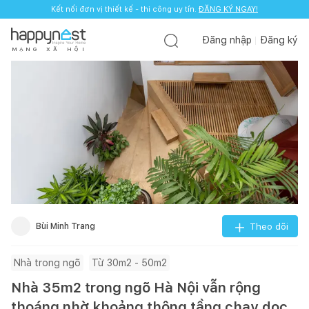
Kết nối đơn vị thiết kế - thi công uy tín.
ĐĂNG KÝ NGAY!
Đăng nhập
Đăng ký
M
Ạ
N
G
X
Ã
H
Ộ
I
Bùi Minh Trang
Theo dõi
Nhà trong ngõ
Từ 30m2 - 50m2
Nhà 35m2 trong ngõ Hà Nội vẫn rộng
thoáng nhờ khoảng thông tầng chạy dọc