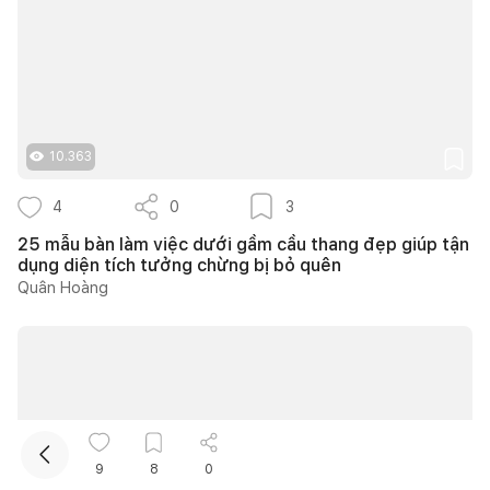
10.363
4
0
3
Kết nối thiết kế, thi công
25 mẫu bàn làm việc dưới gầm cầu thang đẹp giúp tận
dụng diện tích tưởng chừng bị bỏ quên
Mua sắm hoàn thiện nhà
Quân Hoàng
9
8
0