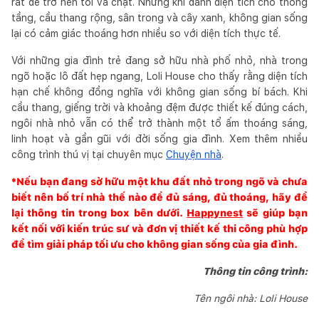
rất dễ trở nên tối và chật. Nhưng khi dành diện tích cho thông
tầng, cầu thang rộng, sân trong và cây xanh, không gian sống
lại có cảm giác thoáng hơn nhiều so với diện tích thực tế.
Với những gia đình trẻ đang sở hữu nhà phố nhỏ, nhà trong
ngõ hoặc lô đất hẹp ngang, Loli House cho thấy rằng diện tích
hạn chế không đồng nghĩa với không gian sống bí bách. Khi
cầu thang, giếng trời và khoảng đệm được thiết kế đúng cách,
ngôi nhà nhỏ vẫn có thể trở thành một tổ ấm thoáng sáng,
linh hoạt và gần gũi với đời sống gia đình. Xem thêm nhiều
công trình thú vị tại chuyên mục
Chuyện nhà
.
*Nếu bạn đang sở hữu một khu đất nhỏ trong ngõ và chưa
biết nên bố trí nhà thế nào để đủ sáng, đủ thoáng, hãy để
lại thông tin trong box bên dưới.
Happynest
sẽ giúp bạn
kết nối với kiến trúc sư và đơn vị thiết kế thi công phù hợp
để tìm giải pháp tối ưu cho không gian sống của gia đình.
Thông tin công trình:
Tên ngôi nhà: Loli House