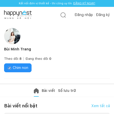
Kết nối đơn vị thiết kế - thi công uy tín.
ĐĂNG KÝ NGAY!
Đăng nhập
Đăng ký
M
Ạ
N
G
X
Ã
H
Ộ
I
Bùi Minh Trang
Theo dõi
8
Đang theo dõi
0
Chim non
Bài viết
Sổ lưu trữ
Bài viết nổi bật
Xem tất cả