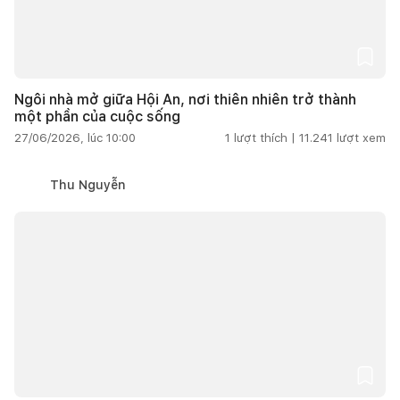
Ngôi nhà mở giữa Hội An, nơi thiên nhiên trở thành
một phần của cuộc sống
27/06/2026, lúc 10:00
1
lượt thích |
11.241
lượt xem
Thu Nguyễn