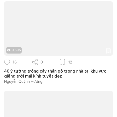
9.595
16
0
12
40 ý tưởng trồng cây thân gỗ trong nhà tại khu vực
giếng trời mái kính tuyệt đẹp
Nguyễn Quỳnh Hương