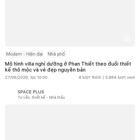
Modern - Hiện đại
Nhà phố
Mô hình villa nghỉ dưỡng ở Phan Thiết theo đuổi thiết
kế thô mộc và vẻ đẹp nguyên bản
27/06/2026, lúc 10:00
4
lượt thích |
5.884
lượt xem
SPACE PLUS
Tư vấn, thiết kế - Nhà thầu