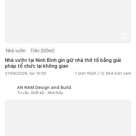
Nhà vườn
Trên 200m2
Nhà vườn tại Ninh Bình gìn giữ nhà thờ tổ bằng giải
pháp tổ chức lại không gian
27/06/2026, lúc 10:00
1
lượt thích |
12.364
lượt xem
AN NAM Design and Build
Tư vấn, thiết kế - Nhà thầu