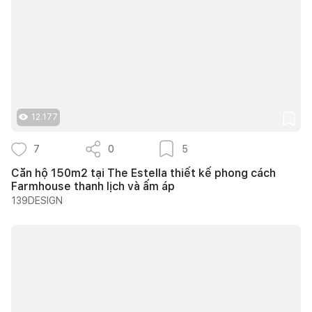
12.177
7
0
5
Căn hộ 150m2 tại The Estella thiết kế phong cách
Farmhouse thanh lịch và ấm áp
139DESIGN