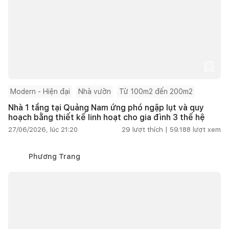
Modern - Hiện đại
Nhà vườn
Từ 100m2 đến 200m2
Nhà 1 tầng tại Quảng Nam ứng phó ngập lụt và quy
hoạch bằng thiết kế linh hoạt cho gia đình 3 thế hệ
27/06/2026, lúc 21:20
29
lượt thích |
59.188
lượt xem
Phương Trang