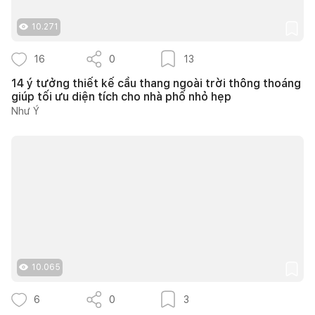
10.271
16
0
13
14 ý tưởng thiết kế cầu thang ngoài trời thông thoáng
giúp tối ưu diện tích cho nhà phố nhỏ hẹp
Như Ý
10.065
6
0
3