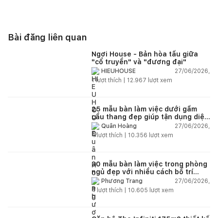
Bạn đang lên ý tưởng cải tạo, làm mới không gian sống
bằng những giải pháp nội thất thông minh, tối ưu chi phí?
Bài đăng liên quan
Hãy để lại thông tin tại đây,
Happynest
sẽ hỗ trợ kết nối
bạn với các đơn vị thiết kế - thi công uy tín, chuyên nghiệp
Ngơi House - Bản hòa tấu giữa
"cổ truyền" và "đương đại"
27/06/2026,
HIEUHOUSE
1
lượt thích |
12.967
lượt xem
25 mẫu bàn làm việc dưới gầm
cầu thang đẹp giúp tận dụng diện
tích tưởng chừng bị bỏ quên
27/06/2026,
Quân Hoàng
4
lượt thích |
10.356
lượt xem
30 mẫu bàn làm việc trong phòng
ngủ đẹp với nhiều cách bố trí
thông minh cho mọi diện tích
27/06/2026,
Phương Trang
4
lượt thích |
10.605
lượt xem