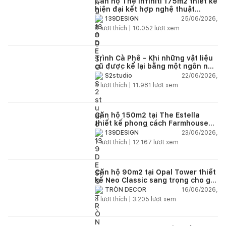
Căn hộ The Infiniti 175m2 thiết kế
hiện đại kết hợp nghệ thuật
Modern Art đầy cảm xúc
25/06/2026,
139DESIGN
6
lượt thích |
10.052
lượt xem
Trình Cà Phê - Khi những vật liệu
cũ được kể lại bằng một ngôn ngữ
thiết kế mới
22/06/2026,
S2studio
5
lượt thích |
11.981
lượt xem
Căn hộ 150m2 tại The Estella
thiết kế phong cách Farmhouse
thanh lịch và ấm áp
23/06/2026,
139DESIGN
7
lượt thích |
12.167
lượt xem
Căn hộ 90m2 tại Opal Tower thiết
kế Neo Classic sang trọng cho gia
đình trẻ
16/06/2026,
TRÒN DECOR
8
lượt thích |
3.205
lượt xem