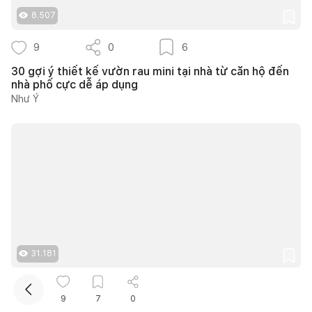
8.507
9
0
6
30 gợi ý thiết kế vườn rau mini tại nhà từ căn hộ đến
nhà phố cực dễ áp dụng
Như Ý
Kết nối thiết kế, thi công
Mua sắm hoàn thiện nhà
31.181
18
0
12
9
7
0
40+ ý tưởng thiết kế góc chill sân vườn giúp bạn nạp