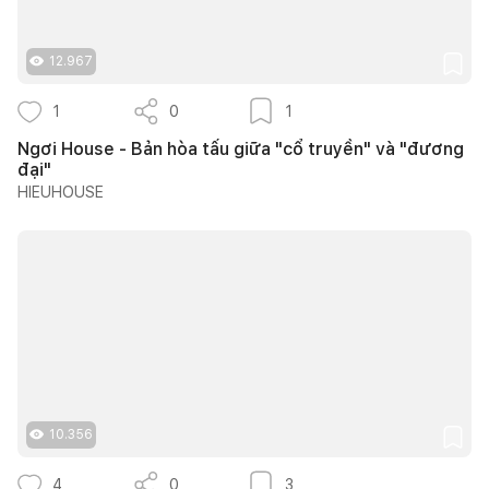
12.967
1
0
1
Ngơi House - Bản hòa tấu giữa "cổ truyền" và "đương
đại"
HIEUHOUSE
10.356
4
0
3