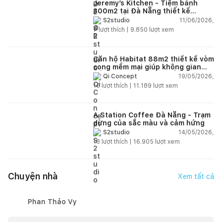
Jeremy’s Kitchen - Tiệm bánh
300m2 tại Đà Nẵng thiết kế
phong cách công nghiệp hiện đại
11/06/2026,
S2studio
ngập tràn ánh sáng tự nhiên
7
lượt thích |
9.850
lượt xem
Căn hộ Habitat 88m2 thiết kế vòm
cong mềm mại giúp không gian
sống hiện đại trở nên ấm áp hơn
19/05/2026,
Qi Concept
15
lượt thích |
11.189
lượt xem
A Station Coffee Đà Nẵng - Trạm
dừng của sắc màu và cảm hứng
14/05/2026,
S2studio
18
lượt thích |
16.905
lượt xem
Chuyện nhà
Xem tất cả
Phan Thảo Vy