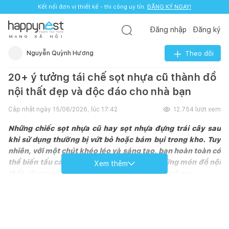
Kết nối đơn vị thiết kế - thi công uy tín.
ĐĂNG KÝ NGAY!
Đăng nhập
Đăng ký
M
Ạ
N
G
X
Ã
H
Ộ
I
Nguyễn Quỳnh Hương
Theo dõi
20+ ý tưởng tái chế sọt nhựa cũ thành đồ
nội thất đẹp và độc đáo cho nhà bạn
Cập nhật ngày
15/06/2026, lúc 17:42
12.754
lượt xem
Những chiếc sọt nhựa cũ hay sọt nhựa đựng trái cây sau
khi sử dụng thường bị vứt bỏ hoặc bám bụi trong kho. Tuy
nhiên, với một chút khéo léo và sáng tạo, bạn hoàn toàn có
thể biến tấu các loại sọt nhựa này thành những món đồ nội
Xem thêm
thất, decor vừa hữu ích vừa mang tính thẩm mỹ cao.
Hãy cùng
Happynest
khám phá ngay các ý tưởng tái chế sọt
đựng trái cây thành những vật dụng tiện ích, giúp tối ưu không
gian sống cho gia đình một cách bền vững nhất.