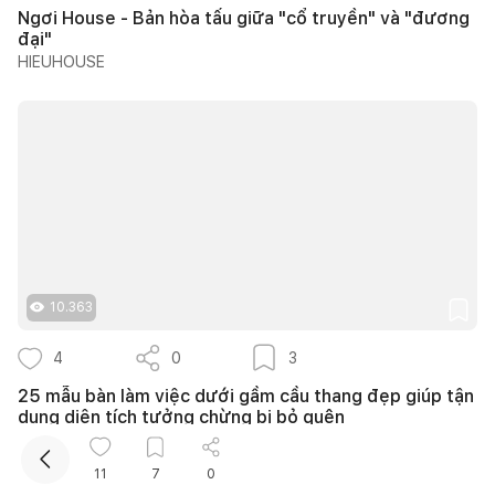
Ngơi House - Bản hòa tấu giữa "cổ truyền" và "đương
đại"
HIEUHOUSE
Kết nối thiết kế, thi công
Mua sắm hoàn thiện nhà
10.363
4
0
3
25 mẫu bàn làm việc dưới gầm cầu thang đẹp giúp tận
dụng diện tích tưởng chừng bị bỏ quên
Quân Hoàng
11
7
0