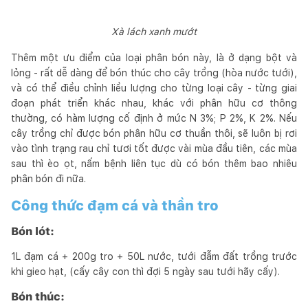
Xà lách xanh mướt
Thêm một ưu điểm của loại phân bón này, là ở dạng bột và
lỏng - rất dễ dàng để bón thúc cho cây trồng (hòa nước tưới),
và có thể điều chỉnh liều lượng cho từng loại cây - từng giai
đoạn phát triển khác nhau, khác với phân hữu cơ thông
thường, có hàm lượng cố định ở mức N 3%; P 2%, K 2%. Nếu
cây trồng chỉ được bón phân hữu cơ thuần thôi, sẽ luôn bị rơi
vào tình trạng rau chỉ tươi tốt được vài mùa đầu tiên, các mùa
sau thì èo ọt, nấm bệnh liên tục dù có bón thêm bao nhiêu
phân bón đi nữa.
Công thức đạm cá và thần tro
Bón lót:
1L đạm cá + 200g tro + 50L nước, tưới đẫm đất trồng trước
khi gieo hạt, (cấy cây con thì đợi 5 ngày sau tưới hãy cấy).
Bón thúc: