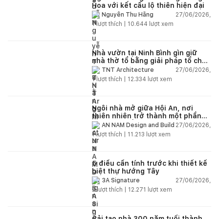
Hoa với kết cấu lộ thiên hiện đại
27/06/2026,
Nguyễn Thu Hằng
1
lượt thích |
10.644
lượt xem
Nhà vườn tại Ninh Bình gìn giữ
nhà thờ tổ bằng giải pháp tổ chức
lại không gian
27/06/2026,
TNT Architecture
1
lượt thích |
12.334
lượt xem
Ngôi nhà mở giữa Hội An, nơi
thiên nhiên trở thành một phần
của cuộc sống
27/06/2026,
AN NAM Design and Build
1
lượt thích |
11.213
lượt xem
5 điều cần tính trước khi thiết kế
biệt thự hướng Tây
27/06/2026,
3A Signature
2
lượt thích |
12.271
lượt xem
Cải tạo nhà 300 năm tuổi thành