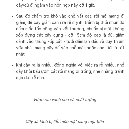
cây/củ đi ngâm vào hỗn hợp này cỡ 1 giờ.
Sau đó chấm tro khô vào chỗ vết cắt, rồi mới mang đi
giâm, để cây giâm cành ra rễ mạnh, tránh bị thối nhũn do
nấm mốc tấn công vào vết thương, chuẩn bị một thùng
xốp đựng cát xây dựng - cỡ 15cm độ cao là đủ, giâm
cành vào thùng xốp cát - tưới đẫm lần đầu và duy trì ẩm
vừa phải, mang cây để vào chỗ mát hoặc che lưới là tốt
nhất.
Khi cây ra lá nhiều, đồng nghĩa với việc ra rễ nhiều, nhổ
cây khỏi bầu ươm cát rồi mang đi trồng, nhẹ nhàng tránh
dập đứt rễ nha.
Vườn rau xanh non và chất lượng
Cây xà lách bị lấn méo mặt sang một bên