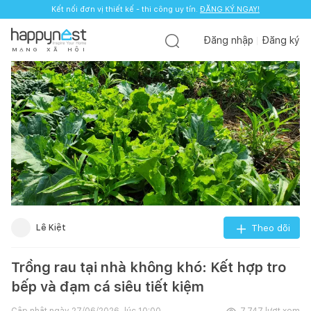
Kết nối đơn vị thiết kế - thi công uy tín.
ĐĂNG KÝ NGAY!
Đăng nhập
Đăng ký
M
Ạ
N
G
X
Ã
H
Ộ
I
Lê Kiệt
Theo dõi
Trồng rau tại nhà không khó: Kết hợp tro
bếp và đạm cá siêu tiết kiệm
Cập nhật ngày
27/06/2026, lúc 10:00
7.747
lượt xem