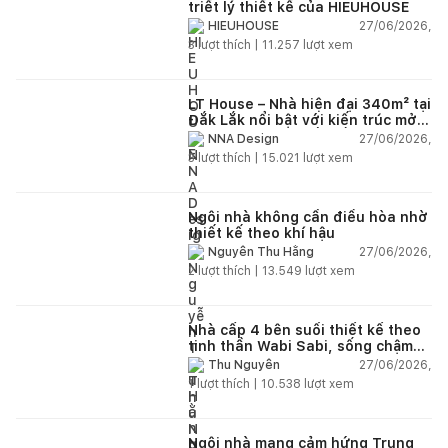
triết lý thiết kế của HIEUHOUSE
27/06/2026,
HIEUHOUSE
3
lượt thích |
11.257
lượt xem
LT House – Nhà hiện đại 340m² tại
Đắk Lắk nổi bật với kiến trúc mở
và hệ sân vườn kết nối thiên
27/06/2026,
NNA Design
nhiên
3
lượt thích |
15.021
lượt xem
Ngôi nhà không cần điều hòa nhờ
thiết kế theo khí hậu
27/06/2026,
Nguyễn Thu Hằng
2
lượt thích |
13.549
lượt xem
Nhà cấp 4 bên suối thiết kế theo
tinh thần Wabi Sabi, sống chậm
giữa thiên nhiên
27/06/2026,
Thu Nguyễn
1
lượt thích |
10.538
lượt xem
Ngôi nhà mang cảm hứng Trung