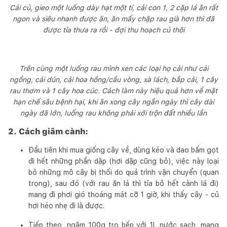
Cải củ, gieo một luống dày hạt một tí, cải con 1, 2 cặp lá ăn rất
ngon và siêu nhanh được ăn, ăn mấy chập rau già hơn thì đã
được tỉa thưa ra rồi - đợi thu hoạch củ thôi
Trên cùng một luống rau mình xen các loại họ cải như cải
ngồng, cải dún, cải hoa hồng/cầu vòng, xà lách, bắp cải, 1 cây
rau thơm và 1 cây hoa cúc. Cách làm này hiệu quả hơn về mặt
hạn chế sâu bệnh hại, khi ăn xong cây ngắn ngày thì cây dài
ngày đã lớn, luống rau không phải xới trộn đất nhiều lần
2. Cách giâm cành:
Đầu tiên khi mua giống cây về, dùng kéo và dao bấm gọt
đi hết những phần dập (hơi dập cũng bỏ), việc này loại
bỏ những mô cây bị thối do quá trình vận chuyển (quan
trọng), sau đó (với rau ăn lá thì tỉa bỏ hết cành lá đi)
mang đi phơi gió thoáng mát cỡ 1 giờ, khi thấy cây - củ
hơi héo nhẹ đi là được.
Tiếp theo, ngâm 100g tro bếp với 1L nước sạch, mang