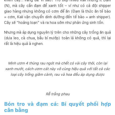
(N), mà cây cần đạm để xanh tốt – ví như có cả đội shipper
giao hàng nhưng không có cơm để ăn (Đạm là thức ăn tế bào
= cơm, Kali vận chuyển dinh dưỡng đến tế bào = anh shipper).
Cây sẽ “hoảng loạn” và ra hoa sớm như phản ứng sinh tồn.
Nhưng mà áp dụng nguyên lý trên cho những cây trồng ăn quả
(dưa leo, cà chua, bầu bí mướp) toàn lá không có quả, thì lại
rất là hiệu quả à nghen.
Mình ươm 4 thùng rau ngót mà chết có vài cây thôi, còn lại
xanh mướt, cách ươm cát này vô cùng hiệu quả với tất cả các
loại cây trồng giâm cành, rau và hoa đều áp dụng được
Rễ trắng phau
Bón tro và đạm cá: Bí quyết phối hợp
cân bằng