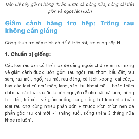
Đến khi cây già ra bông thì ăn được cả bông nữa, bông cải thìa
giòn và ngọt lắm luôn
Giâm cành bằng tro bếp: Trồng rau
không cần giống
Công thức tro bếp mình có để ở trên rồi, tro cung cấp N
1. Chuẩn bị giống:
Các loại rau bạn có thể mua dễ dàng ngoài chợ về ăn rồi mang
về giâm cành được luôn, gồm: rau ngót, rau thơm, bầu đất, rau
sam, rau mùi, ngổ, rau má, rau đắng, xà lách xoong, cải cúc,...
hay các loại củ như môn, lang, sắn, từ, khoai mỡ,.... hoặc thậm
chí mua các loại rau ăn lá còn nguyên rễ như cải, xà lách, mồng
tơi, dền, bó xôi... về giâm xuống cũng sống tốt luôn nha (các
loại rau chợ dùng nhiều phân bón + thuốc kích thích nên đa
phần gốc rau chỉ mới ~1 tháng tuổi, sống thêm 3 tháng nữa
khỏe re luôn).