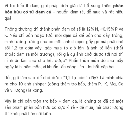
Vì tro bếp ít đạm, giải pháp đơn giản là bổ sung thêm
phân
bón hữu cơ từ đạm cá
– nguồn đạm rẻ, dễ mua và rất hiệu
quả.
Thông thường thì thành phần đạm cá sẽ là 12% N, ~0.15% P và
K. Nếu chỉ bón hoặc tưới mỗi đạm cá để bón cho cây trồng,
mình tưởng tượng như có một anh shipper gầy gò mà phải chở
tới 1,2 tạ cơm vậy, gặp mưa to gió lớn là ảnh té liền (thất
thoát đạm ra môi trường), rồi giả dụ ảnh chở được tới nơi thì
mình ăn làm sao cho hết được? Phần thừa mứa đó sau mấy
ngày là bị nấm mốc, vi khuẩn tấn công liền - lợi bất cập hại.
Rồi, giờ làm sao để chở được “1,2 tạ cơm” đây? Là mình chia
ra cho 10 anh shipper (cộng thêm tro bếp, thêm P, K, Mg, Ca
và vi lượng) là xong.
Vậy là chỉ cần trộn tro bếp + đạm cá, là chúng ta đã có một
sản phẩm phân bón hữu cơ cực kì rẻ - dễ mua, mà chất lượng
thì khỏi phải bàn cãi luôn.