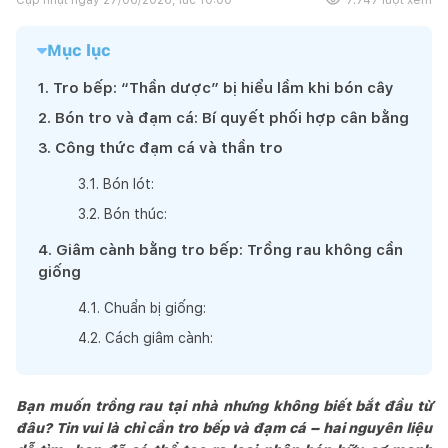
Mục lục
1
.
Tro bếp: “Thần dược” bị hiểu lầm khi bón cây
2
.
Bón tro và đạm cá: Bí quyết phối hợp cân bằng
3
.
Công thức đạm cá và thần tro
3
.
1
.
Bón lót:
3
.
2
.
Bón thúc:
4
.
Giâm cành bằng tro bếp: Trồng rau không cần
giống
4
.
1
.
Chuẩn bị giống:
4
.
2
.
Cách giâm cành:
Bạn muốn trồng rau tại nhà nhưng không biết bắt đầu từ
đâu? Tin vui là chỉ cần tro bếp và đạm cá – hai nguyên liệu