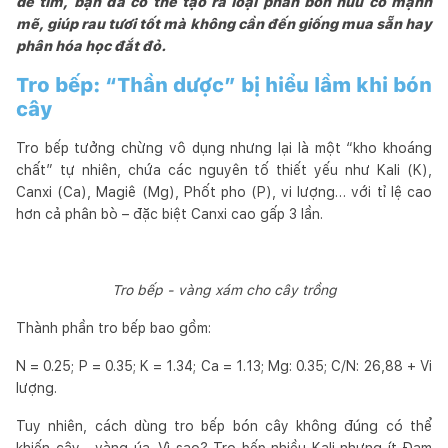
dễ tìm, bạn đã có thể tạo ra loại phân bón hữu cơ mạnh
mẽ, giúp rau tươi tốt mà không cần đến giống mua sẵn hay
phân hóa học đắt đỏ.
Tro bếp: “Thần dược” bị hiểu lầm khi bón
cây
Tro bếp tưởng chừng vô dụng nhưng lại là một “kho khoáng
chất” tự nhiên, chứa các nguyên tố thiết yếu như Kali (K),
Canxi (Ca), Magiê (Mg), Phốt pho (P), vi lượng… với tỉ lệ cao
hơn cả phân bò – đặc biệt Canxi cao gấp 3 lần.
Tro bếp - vàng xám cho cây trồng
Thành phần tro bếp bao gồm:
N = 0.25; P = 0.35; K = 1.34; Ca = 1.13; Mg: 0.35; C/N: 26,88 + Vi
lượng.
Tuy nhiên, cách dùng tro bếp bón cây không đúng có thể
khiến cây… vàng úa. Vì sao? Tro bếp nhiều Kali nhưng ít Đạm