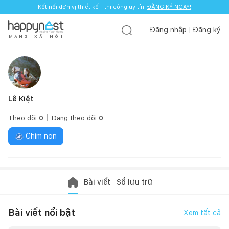
Kết nối đơn vị thiết kế - thi công uy tín.
ĐĂNG KÝ NGAY!
Đăng nhập
Đăng ký
M
Ạ
N
G
X
Ã
H
Ộ
I
Lê Kiệt
Theo dõi
0
Đang theo dõi
0
Chim non
Bài viết
Sổ lưu trữ
Bài viết nổi bật
Xem tất cả