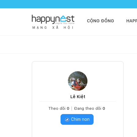
CỘNG ĐỒNG
HAP
M
Ạ
N
G
X
Ã
H
Ộ
I
Lê Kiệt
Theo dõi
0
Đang theo dõi
0
Chim non