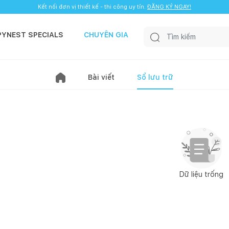
Kết nối đơn vị thiết kế - thi công uy tín.
ĐĂNG KÝ NGAY!
PYNEST SPECIALS
CHUYÊN GIA
Bài viết
Sổ lưu trữ
Dữ liệu trống