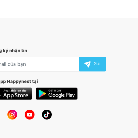
 ký nhận tin
l nhận tin
Gửi
app Happynest tại