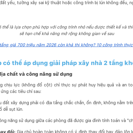
đất yếu, tường xây sai kỹ thuật hoặc công trình bị lún không đều, 
 thể là lựa chọn phù hợp với công trình nhỏ nếu được thiết kế và th
sẽ hạn chế khả năng mở rộng không gian về sau
tầng giá 700 triệu năm 2026 còn khả thi không? 10 công trình thực
có thể áp dụng giải pháp xây nhà 2 tầng kh
 địa chất và công năng sử dụng
 chịu lực (không đổ cột) chỉ thực sự phát huy hiệu quả và an to
ứng các tiêu chí sau:
 đất xây dựng phải có địa tầng chắc chắn, ổn định, không nằm trê
 dễ sụt lún.
ng năng sử dụng giữa các phòng đã được gia đình tính toán và "ch
ay đổi:
Gia chủ hoàn toàn không có ý định thay đổi hay đảo lộn 