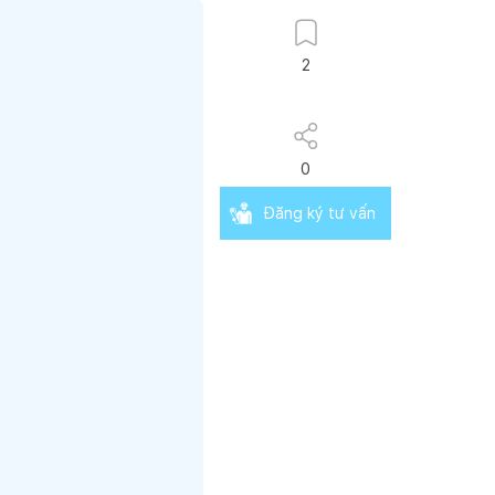
2
0
Đăng ký tư vấn