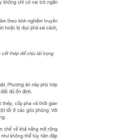
y không chỉ có vai trò ngăn
làm theo kinh nghiệm truyền
ún hoặc bị đục phá sai cách,
cốt thép để chịu tải trọng
huật. Phương án này phù hợp
đất đủ ổn định.
t thép, cốp pha và thời gian
ột lồi ở các góc phòng. Với
ng.
ạn chế về khả năng mở rộng
n như không thể tùy tiện đập