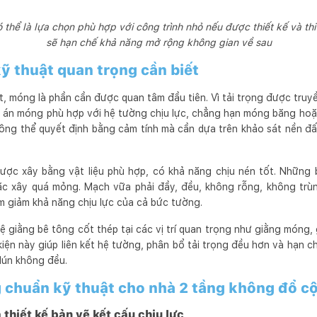
 thể là lựa chọn phù hợp với công trình nhỏ nếu được thiết kế và th
sẽ hạn chế khả năng mở rộng không gian về sau
ỹ thuật quan trọng cần biết
, móng là phần cần được quan tâm đầu tiên. Vì tải trọng được truy
 án móng phù hợp với hệ tường chịu lực, chẳng hạn móng băng hoặc
ông thể quyết định bằng cảm tính mà cần dựa trên khảo sát nền đất
ược xây bằng vật liệu phù hợp, có khả năng chịu nén tốt. Những
oặc xây quá mỏng. Mạch vữa phải đầy, đều, không rỗng, không trù
m giảm khả năng chịu lực của cả bức tường.
 giằng bê tông cốt thép tại các vị trí quan trọng như giằng móng,
iện này giúp liên kết hệ tường, phân bổ tải trọng đều hơn và hạn ch
lún không đều.
g chuẩn kỹ thuật cho nhà 2 tầng không đổ c
 thiết kế bản vẽ kết cấu chịu lực