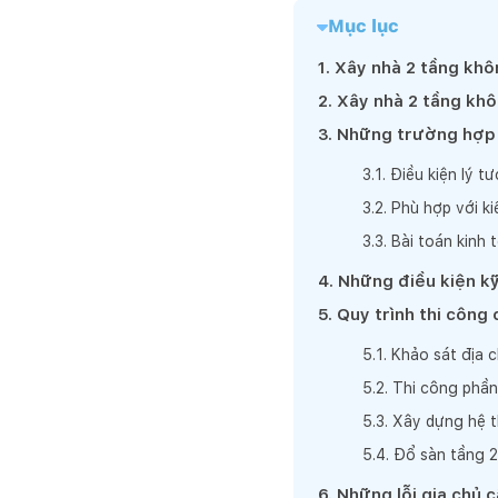
Mục lục
1
.
Xây nhà 2 tầng khôn
2
.
Xây nhà 2 tầng khô
3
.
Những trường hợp c
3
.
1
.
Điều kiện lý t
3
.
2
.
Phù hợp với ki
3
.
3
.
Bài toán kinh 
4
.
Những điều kiện kỹ
5
.
Quy trình thi công
5
.
1
.
Khảo sát địa c
5
.
2
.
Thi công phần
5
.
3
.
Xây dựng hệ t
5
.
4
.
Đổ sàn tầng 2
6
.
Những lỗi gia chủ 