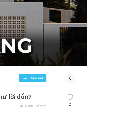
Theo dõi
hư lời đồn?
2
4.180
lượt xem