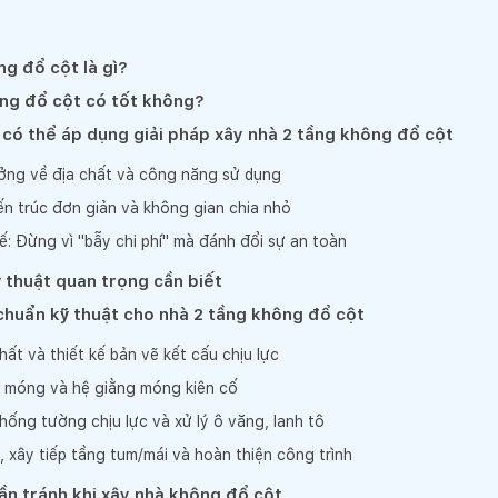
g đổ cột là gì?
ng đổ cột có tốt không?
ó thể áp dụng giải pháp xây nhà 2 tầng không đổ cột
ưởng về địa chất và công năng sử dụng
ến trúc đơn giản và không gian chia nhỏ
tế: Đừng vì "bẫy chi phí" mà đánh đổi sự an toàn
 thuật quan trọng cần biết
 chuẩn kỹ thuật cho nhà 2 tầng không đổ cột
hất và thiết kế bản vẽ kết cấu chịu lực
 móng và hệ giằng móng kiên cố
hống tường chịu lực và xử lý ô văng, lanh tô
, xây tiếp tầng tum/mái và hoàn thiện công trình
cần tránh khi xây nhà không đổ cột