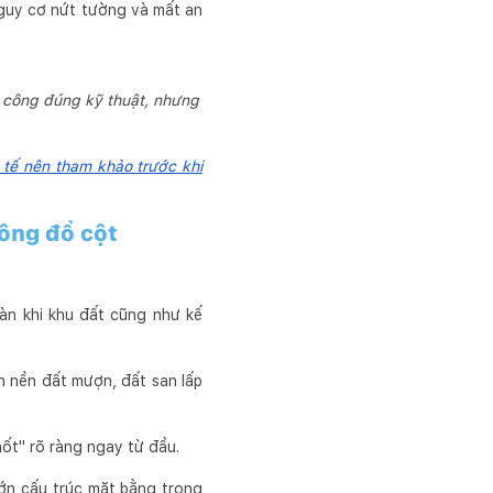
nguy cơ nứt tường và mất an
i công đúng kỹ thuật, nhưng
 tế nên tham khảo trước khi
ông đổ cột
àn khi khu đất cũng như kế
n nền đất mượn, đất san lấp
ốt" rõ ràng ngay từ đầu.
lớn cấu trúc mặt bằng trong