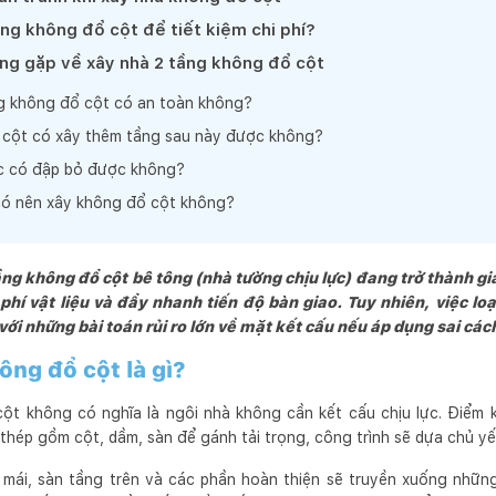
ng không đổ cột để tiết kiệm chi phí?
ng gặp về xây nhà 2 tầng không đổ cột
g không đổ cột có an toàn không?
cột có xây thêm tầng sau này được không?
c có đập bỏ được không?
có nên xây không đổ cột không?
g không đổ cột bê tông (nhà tường chịu lực) đang trở thành gi
phí vật liệu và đẩy nhanh tiến độ bàn giao. Tuy nhiên, việc loạ
ới những bài toán rủi ro lớn về mặt kết cấu nếu áp dụng sai các
ông đổ cột là gì?
ột không có nghĩa là ngôi nhà không cần kết cấu chịu lực. Điểm k
thép gồm cột, dầm, sàn để gánh tải trọng, công trình sẽ dựa chủ yế
ừ mái, sàn tầng trên và các phần hoàn thiện sẽ truyền xuống nhữ