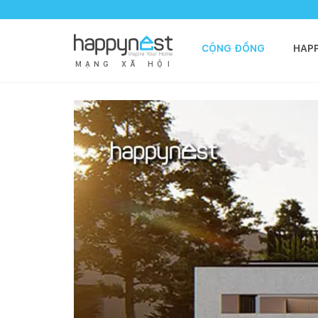
CỘNG ĐỒNG
HAP
M
Ạ
N
G
X
Ã
H
Ộ
I