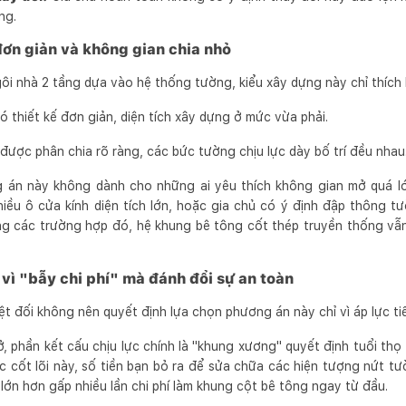
ng.
đơn giản và không gian chia nhỏ
ôi nhà 2 tầng dựa vào hệ thống tường, kiểu xây dựng này chỉ thích 
 thiết kế đơn giản, diện tích xây dựng ở mức vừa phải.
ược phân chia rõ ràng, các bức tường chịu lực dày bố trí đều nhau
 án này không dành cho những ai yêu thích không gian mở quá l
hiều ô cửa kính diện tích lớn, hoặc gia chủ có ý định đập thông t
ong các trường hợp đó, hệ khung bê tông cốt thép truyền thống vẫn 
 vì "bẫy chi phí" mà đánh đổi sự an toàn
yệt đối không nên quyết định lựa chọn phương án này chỉ vì áp lực tiế
ở, phần kết cấu chịu lực chính là "khung xương" quyết định tuổi th
c cốt lõi này, số tiền bạn bỏ ra để sửa chữa các hiện tượng nứt tườ
 lớn hơn gấp nhiều lần chi phí làm khung cột bê tông ngay từ đầu.