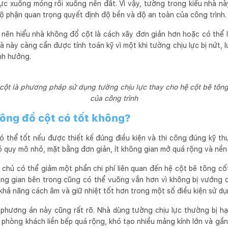
lực xuống móng rồi xuống nền đất. Vì vậy, tường trong kiểu nhà nà
bộ phận quan trọng quyết định độ bền và độ an toàn của công trình.
g nên hiểu nhà không đổ cột là cách xây đơn giản hơn hoặc có thể 
hà này càng cần được tính toán kỹ vì một khi tường chịu lực bị nứt, l
nh hưởng.
ột là phương pháp sử dụng tường chịu lực thay cho hệ cột bê tông 
của công trình
ông đổ cột có tốt không?
 thể tốt nếu được thiết kế đúng điều kiện và thi công đúng kỹ t
ó quy mô nhỏ, mặt bằng đơn giản, ít không gian mở quá rộng và nền 
 chủ có thể giảm một phần chi phí liên quan đến hệ cột bê tông cố
ng gian bên trong cũng có thể vuông vắn hơn vì không bị vướng c
khả năng cách âm và giữ nhiệt tốt hơn trong một số điều kiện sử dụ
 phương án này cũng rất rõ. Nhà dùng tường chịu lực thường bị h
 phòng khách liền bếp quá rộng, khó tạo nhiều mảng kính lớn và gầ