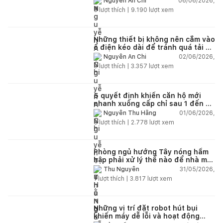
06/06/2026,
Nguyễn An Chi
5
lượt thích |
9.190
lượt xem
Những thiết bị không nên cắm vào
ổ điện kéo dài để tránh quá tải và
chập cháy trong nhà
02/06/2026,
Nguyễn An Chi
9
lượt thích |
3.357
lượt xem
5 quyết định khiến căn hộ mới
nhanh xuống cấp chỉ sau 1 đến 2
năm
01/06/2026,
Nguyễn Thu Hằng
5
lượt thích |
2.778
lượt xem
Phòng ngủ hướng Tây nóng hầm
hập phải xử lý thế nào để nhà mát
hơn?
31/05/2026,
Thu Nguyễn
1
lượt thích |
3.817
lượt xem
Những vị trí đặt robot hút bụi
khiến máy dễ lỗi và hoạt động