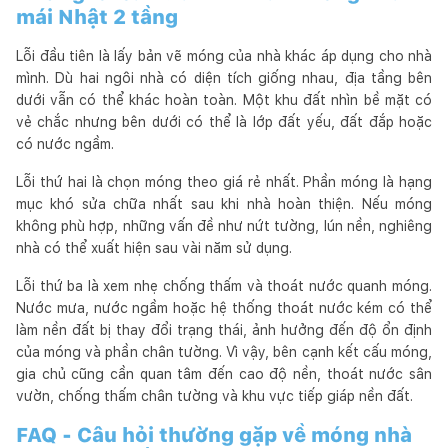
mái Nhật 2 tầng
Lỗi đầu tiên là lấy bản vẽ móng của nhà khác áp dụng cho nhà
mình. Dù hai ngôi nhà có diện tích giống nhau, địa tầng bên
dưới vẫn có thể khác hoàn toàn. Một khu đất nhìn bề mặt có
vẻ chắc nhưng bên dưới có thể là lớp đất yếu, đất đắp hoặc
có nước ngầm.
Lỗi thứ hai là chọn móng theo giá rẻ nhất. Phần móng là hạng
mục khó sửa chữa nhất sau khi nhà hoàn thiện. Nếu móng
không phù hợp, những vấn đề như nứt tường, lún nền, nghiêng
nhà có thể xuất hiện sau vài năm sử dụng.
Lỗi thứ ba là xem nhẹ chống thấm và thoát nước quanh móng.
Nước mưa, nước ngầm hoặc hệ thống thoát nước kém có thể
làm nền đất bị thay đổi trạng thái, ảnh hưởng đến độ ổn định
của móng và phần chân tường. Vì vậy, bên cạnh kết cấu móng,
gia chủ cũng cần quan tâm đến cao độ nền, thoát nước sân
vườn, chống thấm chân tường và khu vực tiếp giáp nền đất.
FAQ - Câu hỏi thường gặp về móng nhà