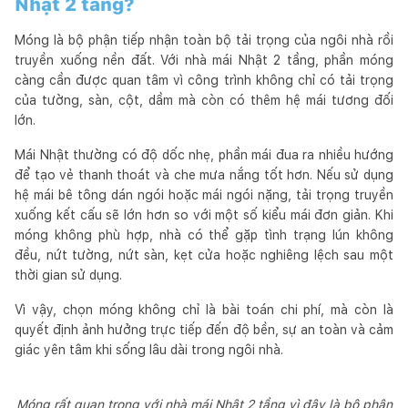
Nhật 2 tầng?
Móng là bộ phận tiếp nhận toàn bộ tải trọng của ngôi nhà rồi
truyền xuống nền đất. Với nhà mái Nhật 2 tầng, phần móng
càng cần được quan tâm vì công trình không chỉ có tải trọng
của tường, sàn, cột, dầm mà còn có thêm hệ mái tương đối
lớn.
Mái Nhật thường có độ dốc nhẹ, phần mái đua ra nhiều hướng
để tạo vẻ thanh thoát và che mưa nắng tốt hơn. Nếu sử dụng
hệ mái bê tông dán ngói hoặc mái ngói nặng, tải trọng truyền
xuống kết cấu sẽ lớn hơn so với một số kiểu mái đơn giản. Khi
móng không phù hợp, nhà có thể gặp tình trạng lún không
đều, nứt tường, nứt sàn, kẹt cửa hoặc nghiêng lệch sau một
thời gian sử dụng.
Vì vậy, chọn móng không chỉ là bài toán chi phí, mà còn là
quyết định ảnh hưởng trực tiếp đến độ bền, sự an toàn và cảm
giác yên tâm khi sống lâu dài trong ngôi nhà.
Móng rất quan trọng với nhà mái Nhật 2 tầng vì đây là bộ phận