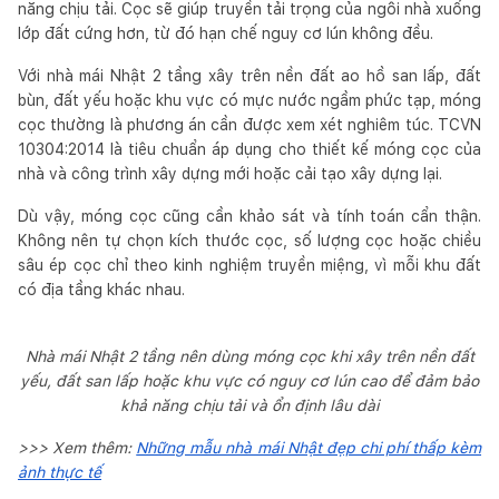
năng chịu tải. Cọc sẽ giúp truyền tải trọng của ngôi nhà xuống
lớp đất cứng hơn, từ đó hạn chế nguy cơ lún không đều.
Với nhà mái Nhật 2 tầng xây trên nền đất ao hồ san lấp, đất
bùn, đất yếu hoặc khu vực có mực nước ngầm phức tạp, móng
cọc thường là phương án cần được xem xét nghiêm túc. TCVN
10304:2014 là tiêu chuẩn áp dụng cho thiết kế móng cọc của
nhà và công trình xây dựng mới hoặc cải tạo xây dựng lại.
Dù vậy, móng cọc cũng cần khảo sát và tính toán cẩn thận.
Không nên tự chọn kích thước cọc, số lượng cọc hoặc chiều
sâu ép cọc chỉ theo kinh nghiệm truyền miệng, vì mỗi khu đất
có địa tầng khác nhau.
Nhà mái Nhật 2 tầng nên dùng móng cọc khi xây trên nền đất
yếu, đất san lấp hoặc khu vực có nguy cơ lún cao để đảm bảo
khả năng chịu tải và ổn định lâu dài
>>> Xem thêm:
Những mẫu nhà mái Nhật đẹp chi phí thấp kèm
ảnh thực tế