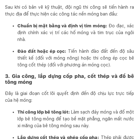
Sau khi có bản vẽ kỹ thuật, đội ngũ thi công sẽ tiến hành ra
thực địa để thực hiện các công tác nền móng ban đầu:
Chuẩn bị mặt bằng và định vị tim móng:
Đo đạc, xác
định chính xác vị trí các hố móng và tim trục của ngôi
nhà.
Đào đất hoặc ép cọc:
Tiến hành đào đất đến độ sâu
thiết kế (đối với móng nông) hoặc thi công ép cọc bê
tông cốt thép (đối với phương án móng cọc).
3. Gia công, lắp dựng cốp pha, cốt thép và đổ bê
tông móng
Đây là giai đoạn cốt lõi quyết định đến độ chịu lực trực tiếp
của hệ móng:
Thi công lớp bê tông lót:
Làm sạch đáy móng và đổ một
lớp bê tông mỏng để tạo bề mặt phẳng, ngăn mất nước
xi măng của bê tông móng sau này.
Lắp dựng cốt thép và ghép cốp pha:
Thép phải được