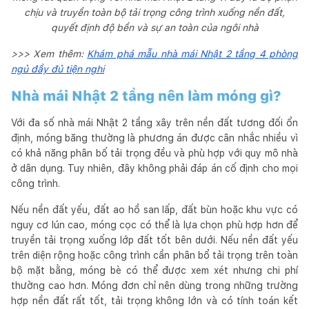
chịu và truyền toàn bộ tải trọng công trình xuống nền đất,
quyết định độ bền và sự an toàn của ngôi nhà
>>> Xem thêm:
Khám phá mẫu nhà mái Nhật 2 tầng 4 phòng
ngủ đầy đủ tiện nghi
Nhà mái Nhật 2 tầng nên làm móng gì?
Với đa số nhà mái Nhật 2 tầng xây trên nền đất tương đối ổn
định, móng băng thường là phương án được cân nhắc nhiều vì
có khả năng phân bố tải trọng đều và phù hợp với quy mô nhà
ở dân dụng. Tuy nhiên, đây không phải đáp án cố định cho mọi
công trình.
Nếu nền đất yếu, đất ao hồ san lấp, đất bùn hoặc khu vực có
nguy cơ lún cao, móng cọc có thể là lựa chọn phù hợp hơn để
truyền tải trọng xuống lớp đất tốt bên dưới. Nếu nền đất yếu
trên diện rộng hoặc công trình cần phân bổ tải trọng trên toàn
bộ mặt bằng, móng bè có thể được xem xét nhưng chi phí
thường cao hơn. Móng đơn chỉ nên dùng trong những trường
hợp nền đất rất tốt, tải trọng không lớn và có tính toán kết