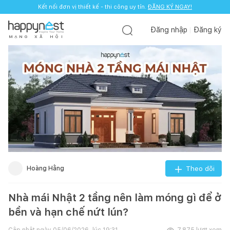
Kết nối đơn vị thiết kế - thi công uy tín.
ĐĂNG KÝ NGAY!
Đăng nhập
Đăng ký
M
Ạ
N
G
X
Ã
H
Ộ
I
Hoàng Hằng
Theo dõi
Nhà mái Nhật 2 tầng nên làm móng gì để ở
bền và hạn chế nứt lún?
Cập nhật ngày
05/06/2026, lúc 19:31
7.875
lượt xem