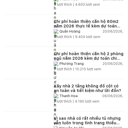
5
lượt thích |
4.603
lượt xem
Chi phí hoàn thiện căn hộ 80m2
năm 2026 thực tế kèm dự toán
chi tiết từng hạng mục
20/06/2026,
Quân Hoàng
9
lượt thích |
9.404
lượt xem
Chi phí hoàn thiện căn hộ 2 phòng
ngủ năm 2026 kèm dự toán chi
tiết và ví dụ thực tế
20/06/2026,
Phương Trang
5
lượt thích |
10.215
lượt xem
Xây nhà 2 tầng không đổ cột có
an toàn và tiết kiệm như lời đồn?
06/06/2026,
Thanh Hoa
2
lượt thích |
4.190
lượt xem
Vì sao nhà có rất nhiều tủ nhưng
vẫn luôn trong tình trạng thiếu
chỗ chứa đồ?