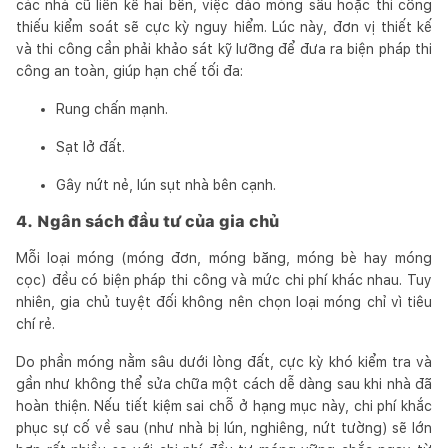
các nhà cũ liền kề hai bên, việc đào móng sâu hoặc thi công
thiếu kiểm soát sẽ cực kỳ nguy hiểm. Lúc này, đơn vị thiết kế
và thi công cần phải khảo sát kỹ lưỡng để đưa ra biện pháp thi
công an toàn, giúp hạn chế tối đa:
Rung chấn mạnh.
Sạt lở đất.
Gây nứt nẻ, lún sụt nhà bên cạnh.
4. Ngân sách đầu tư của gia chủ
Mỗi loại móng (móng đơn, móng băng, móng bè hay móng
cọc) đều có biện pháp thi công và mức chi phí khác nhau. Tuy
nhiên, gia chủ tuyệt đối không nên chọn loại móng chỉ vì tiêu
chí rẻ.
Do phần móng nằm sâu dưới lòng đất, cực kỳ khó kiểm tra và
gần như không thể sửa chữa một cách dễ dàng sau khi nhà đã
hoàn thiện. Nếu tiết kiệm sai chỗ ở hạng mục này, chi phí khắc
phục sự cố về sau (như nhà bị lún, nghiêng, nứt tường) sẽ lớn