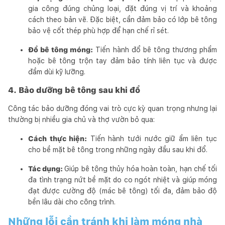
gia công đúng chủng loại, đặt đúng vị trí và khoảng
cách theo bản vẽ. Đặc biệt, cần đảm bảo có lớp bê tông
bảo vệ cốt thép phù hợp để hạn chế rỉ sét.
Đổ bê tông móng:
Tiến hành đổ bê tông thương phẩm
hoặc bê tông trộn tay đảm bảo tính liên tục và được
đầm dùi kỹ lưỡng.
4. Bảo dưỡng bê tông sau khi đổ
Công tác bảo dưỡng đóng vai trò cực kỳ quan trọng nhưng lại
thường bị nhiều gia chủ và thợ vườn bỏ qua:
Cách thực hiện:
Tiến hành tưới nước giữ ẩm liên tục
cho bề mặt bê tông trong những ngày đầu sau khi đổ.
Tác dụng:
Giúp bê tông thủy hóa hoàn toàn, hạn chế tối
đa tình trạng nứt bề mặt do co ngót nhiệt và giúp móng
đạt được cường độ (mác bê tông) tối đa, đảm bảo độ
bền lâu dài cho công trình.
Những lỗi cần tránh khi làm móng nhà