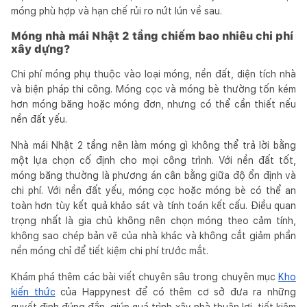
móng phù hợp và hạn chế rủi ro nứt lún về sau.
Móng nhà mái Nhật 2 tầng chiếm bao nhiêu chi phí
xây dựng?
Chi phí móng phụ thuộc vào loại móng, nền đất, diện tích nhà
và biện pháp thi công. Móng cọc và móng bè thường tốn kém
hơn móng băng hoặc móng đơn, nhưng có thể cần thiết nếu
nền đất yếu.
Nhà mái Nhật 2 tầng nên làm móng gì không thể trả lời bằng
một lựa chọn cố định cho mọi công trình. Với nền đất tốt,
móng băng thường là phương án cân bằng giữa độ ổn định và
chi phí. Với nền đất yếu, móng cọc hoặc móng bè có thể an
toàn hơn tùy kết quả khảo sát và tính toán kết cấu. Điều quan
trọng nhất là gia chủ không nên chọn móng theo cảm tính,
không sao chép bản vẽ của nhà khác và không cắt giảm phần
nền móng chỉ để tiết kiệm chi phí trước mắt.
Khám phá thêm các bài viết chuyên sâu trong chuyên mục
Kho
kiến thức
của Happynest để có thêm cơ sở đưa ra những
quyết định đúng đắn, giúp quá trình xây nhà thuận lợi, tiết kiệm