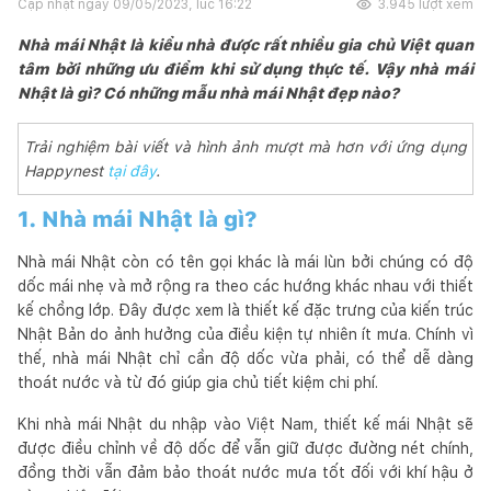
Cập nhật ngày
09/05/2023, lúc 16:22
3.945
lượt xem
Nhà mái Nhật là kiểu nhà được rất nhiều gia chủ Việt quan
tâm bởi những ưu điểm khi sử dụng thực tế. Vậy nhà mái
Nhật là gì? Có những mẫu nhà mái Nhật đẹp nào?
Trải nghiệm bài viết và hình ảnh mượt mà hơn với ứng dụng
Happynest
tại đây
.
1. Nhà mái Nhật là gì?
Nhà mái Nhật còn có tên gọi khác là mái lùn bởi chúng có độ
dốc mái nhẹ và mở rộng ra theo các hướng khác nhau với thiết
kế chồng lớp. Đây được xem là thiết kế đặc trưng của kiến trúc
Nhật Bản do ảnh hưởng của điều kiện tự nhiên ít mưa. Chính vì
thế, nhà mái Nhật chỉ cần độ dốc vừa phải, có thể dễ dàng
thoát nước và từ đó giúp gia chủ tiết kiệm chi phí.
Khi nhà mái Nhật du nhập vào Việt Nam, thiết kế mái Nhật sẽ
được điều chỉnh về độ dốc để vẫn giữ được đường nét chính,
đồng thời vẫn đảm bảo thoát nước mưa tốt đối với khí hậu ở