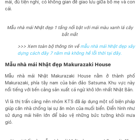
mái, đủ tiện nghi, có không gian để giao lưu giữa bố mẹ và con
cái.
Mẫu nhà mái Nhật đẹp 1 tầng nổi bật với mái màu xanh lá cây
bắt mắt
>>> Xem toàn bộ thông tin về
mẫu nhà mái Nhật đẹp xây
dựng cách đây 7 năm mà không hề lỗi thời tại đây.
Mẫu nhà mái Nhật đẹp Makurazaki House
Mẫu nhà mái Nhật Makurazaki House nằm ở thành phố
Makurazaki, phía tây nam của bán đảo Satsuma. Khu vực này
nổi tiếng với bến cảng sản xuất cá ngừ khô lớn nhất Nhật Bản.
Vì là thị trấn cảng nên nhóm KTS đã áp dụng một số biện pháp
giúp căn nhà chống lại sự ăn mòn của muối biển. Điển hình như
sử dụng mái hiên lớn để bảo vệ những bức tường khỏi mưa
gió.