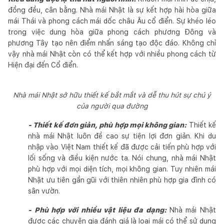
đồng đều, cân bằng. Nhà mái Nhật là sự kết hợp hài hòa giữa
mái Thái và phong cách mái dốc châu Âu cổ điển. Sự khéo léo
trong việc dung hòa giữa phong cách phương Đông và
phương Tây tạo nên điểm nhấn sáng tạo độc đáo. Không chỉ
vậy nhà mái Nhật còn có thể kết hợp với nhiều phong cách từ
Hiện đại đến Cổ điển.
Nhà mái Nhật sở hữu thiết kế bắt mắt và dễ thu hút sự chú ý
của người qua đường
- Thiết kế đơn giản, phù hợp mọi không gian:
Thiết kế
nhà mái Nhật luôn đề cao sự tiện lợi đơn giản. Khi du
nhập vào Việt Nam thiết kế đã được cải tiến phù hợp với
lối sống và điều kiện nước ta. Nói chung, nhà mái Nhật
phù hợp với mọi diện tích, mọi không gian. Tuy nhiên mái
Nhật ưu tiên gần gũi với thiên nhiên phù hợp gia đình có
sân vườn.
- Phù hợp với nhiều vật liệu đa dạng:
Nhà mái Nhật
được các chuyên gia đánh giá là loại mái có thể sử dụng