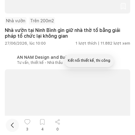
Nhà vườn
Trên 200m2
Nhà vườn tại Ninh Bình gìn giữ nhà thờ tổ bằng giải
pháp tổ chức lại không gian
27/06/2026, lúc 10:00
1
lượt thích |
11.882
lượt xem
AN NAM Design and Build
Kết nối thiết kế, thi công
Tư vấn, thiết kế - Nhà thầu
3
4
0