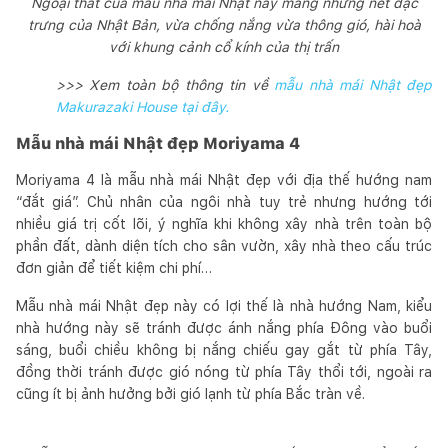
Ngoại thất của mẫu nhà mái Nhật này mang những nét đặc
trưng của Nhật Bản, vừa chống nắng vừa thông gió, hài hoà
với khung cảnh cổ kính của thị trấn
>>> Xem toàn bộ thông tin về
mẫu nhà mái Nhật đẹp
Makurazaki House tại đây.
Mẫu nhà mái Nhật đẹp Moriyama 4
Moriyama 4 là mẫu nhà mái Nhật đẹp với địa thế hướng nam
“đắt giá”. Chủ nhân của ngôi nhà tuy trẻ nhưng hướng tới
nhiều giá trị cốt lõi, ý nghĩa khi không xây nhà trên toàn bộ
phần đất, dành diện tích cho sân vườn, xây nhà theo cấu trúc
đơn giản để tiết kiệm chi phí…
Mẫu nhà mái Nhật đẹp này có lợi thế là nhà hướng Nam, kiểu
nhà hướng này sẽ tránh được ánh nắng phía Đông vào buổi
sáng, buổi chiều không bị nắng chiếu gay gắt từ phía Tây,
đồng thời tránh được gió nóng từ phía Tây thổi tới, ngoài ra
cũng ít bị ảnh hưởng bởi gió lạnh từ phía Bắc tràn về.