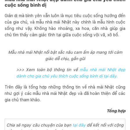
cuộc sống bình dị
Giản dị mà bình yên vẫn luôn là mục tiêu cuộc sống hướng đến
của gia chủ, và mẫu nhà mái Nhật này chính là mẫu hình cuộc
sống như vậy. Không hào nhoáng, xa hoa, căn nhà giúp gia
chủ tìm thấy cảm giác tĩnh tại giữa cuộc sống vội vã, xô bồ.
Mẫu nhà mái Nhật nổi bật sắc nâu cam ấm áp mang tới cảm
giác dễ chịu, gần gũi
>>> Xem toàn bộ thông tin về
mẫu nhà mái Nhật đẹp
dành cho gia chủ yêu thích cuộc sống bình dị tại đây.
Trên đây là tổng hợp những thông tin về nhà mái Nhật cũng
như gợi ý các mẫu nhà mái Nhật đẹp và đã hoàn thiện để các
gia chủ tham khảo.
Tổng hợp
Chia sẻ ngay câu chuyện của bạn
tại đây
để kết nối với cộng