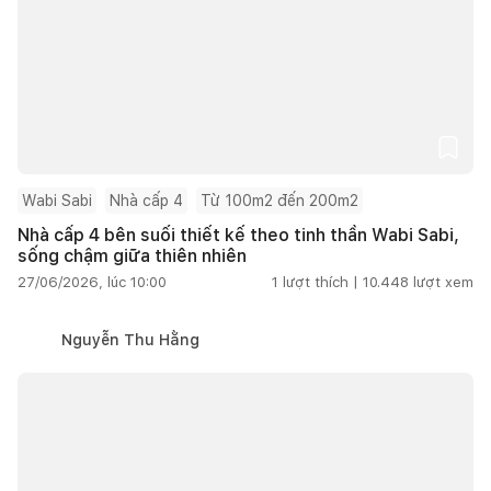
Wabi Sabi
Nhà cấp 4
Từ 100m2 đến 200m2
Nhà cấp 4 bên suối thiết kế theo tinh thần Wabi Sabi,
sống chậm giữa thiên nhiên
27/06/2026, lúc 10:00
1
lượt thích |
10.448
lượt xem
Nguyễn Thu Hằng