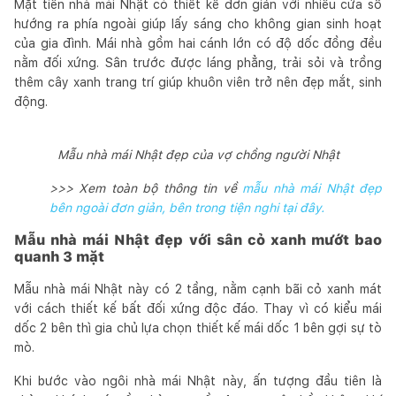
Mặt tiền nhà mái Nhật có thiết kế đơn giản với nhiều cửa sổ
hướng ra phía ngoài giúp lấy sáng cho không gian sinh hoạt
của gia đình. Mái nhà gồm hai cánh lớn có độ dốc đồng đều
nằm đối xứng. Sân trước được láng phẳng, trải sỏi và trồng
thêm cây xanh trang trí giúp khuôn viên trở nên đẹp mắt, sinh
động.
Mẫu nhà mái Nhật đẹp của vợ chồng người Nhật
>>> Xem toàn bộ thông tin về
mẫu nhà mái Nhật đẹp
bên ngoài đơn giản, bên trong tiện nghi tại đây.
Mẫu nhà mái Nhật đẹp với sân cỏ xanh mướt bao
quanh 3 mặt
Mẫu nhà mái Nhật này có 2 tầng, nằm cạnh bãi cỏ xanh mát
với cách thiết kế bất đối xứng độc đáo. Thay vì có kiểu mái
dốc 2 bên thì gia chủ lựa chọn thiết kế mái dốc 1 bên gợi sự tò
mò.
Khi bước vào ngôi nhà mái Nhật này, ấn tượng đầu tiên là