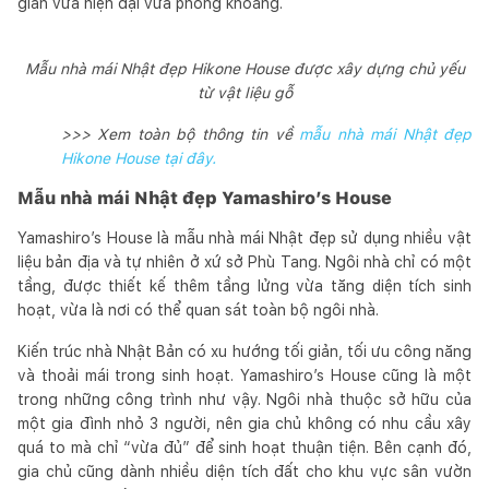
gian vừa hiện đại vừa phóng khoáng.
Mẫu nhà mái Nhật đẹp Hikone House được xây dựng chủ yếu
từ vật liệu gỗ
>>> Xem toàn bộ thông tin về
mẫu nhà mái Nhật đẹp
Hikone House tại đây.
Mẫu nhà mái Nhật đẹp Yamashiro’s House
Yamashiro’s House là mẫu nhà mái Nhật đẹp sử dụng nhiều vật
liệu bản địa và tự nhiên ở xứ sở Phù Tang. Ngôi nhà chỉ có một
tầng, được thiết kế thêm tầng lửng vừa tăng diện tích sinh
hoạt, vừa là nơi có thể quan sát toàn bộ ngôi nhà.
Kiến trúc nhà Nhật Bản có xu hướng tối giản, tối ưu công năng
và thoải mái trong sinh hoạt. Yamashiro’s House cũng là một
trong những công trình như vậy. Ngôi nhà thuộc sở hữu của
một gia đình nhỏ 3 người, nên gia chủ không có nhu cầu xây
quá to mà chỉ “vừa đủ” để sinh hoạt thuận tiện. Bên cạnh đó,
gia chủ cũng dành nhiều diện tích đất cho khu vực sân vườn