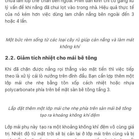
chưa làm lớp che chắn bên ngoài. Phim dán kính chỉ cố gắng xử
lý vấn đề khi nắng đã chui lọt vào trong nhà. Hiệu quả thực tế
của nó kém hơn việc dùng lam chắn nắng bên ngoài đến 3
hoặc 4 lần.
Một bức rèm sống từ các loại cây rủ giúp cản nắng và làm mát
không khí
2.2. Giảm tích nhiệt cho mái bê tông
Khi đã chặn được nắng rọi thẳng vào mặt tiền thì việc tiếp
theo là xử lý cái lò nướng trên đỉnh đầu. Bạn cần lợp thêm một
lớp mái che nhẹ bằng tôn xốp cách nhiệt hoặc nhựa
polycarbonate phía trên bề mặt sàn bê tông tầng 3.
Lắp đặt thêm một lớp mái che nhẹ phía trên sàn mái bê tông
tạo ra khoảng không khí đệm
Lớp mái phụ này tạo ra một khoảng không khí đệm vô cùng giá
trị. Nhiệt độ từ mặt trời sẽ bị cản lại ở lớp mái trên cùng và bị