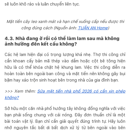
sẽ luôn khô ráo và luân chuyển liên tục.
Mặt tiền cây leo xanh mát và hạn chế xuống cấp nếu được thi
công đúng cách (Nguồn ảnh:
TUẤN AN Home
)
4.3. Nhà đang ở rồi có thể làm lam sau mà không
ảnh hưởng đến kết cấu không?
Các hệ lam hiện đại có trọng lượng khá nhẹ. Thợ thi công chỉ
cần khoan cấy bản mã thép vào dầm hoặc cột bê tông hiện
hữu là có thể khóa chặt hệ khung lam. Việc thi công diễn ra
hoàn toàn bên ngoài ban công và mặt tiền nên không gây bụi
bặm hay xáo trộn sinh hoạt bên trong nhà của gia đình bạn.
>>> Xem thêm:
Sửa mặt tiền nhà phố 2026 có cần xin phép
không?
Sở hữu một căn nhà phố hướng tây không đồng nghĩa với việc
bạn phải sống chung với cái nóng. Đây đơn thuần chỉ là một
bài toán vật lý. Bạn chỉ cần giải quyết đúng trình tự. Hãy luôn
nhớ nguyên tắc bất di bất dịch xử lý từ bên ngoài vào bên