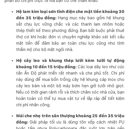
phân bổ chi phí thực tế mà bạn có thể tham khảo.
Hệ lam kim loại sơn tĩnh điện che mặt tiền khoảng 30
đến 35 triệu đồng:
Hạng mục này bao gồm hệ khung
sắt chịu lực vững chắc và các thanh lam nhôm hoặc
thép thiết kế theo phương đứng. Bạn bắt buộc phải thuê
thợ cơ khí hoặc đơn vị chuyên nghiệp khảo sát kết cấu
mặt tiền để đảm bảo an toàn chịu lực cũng như tính
thẩm mỹ cho bộ mặt ngôi nhà.
Hệ cây leo và khung thép lưới kèm tưới tự động
khoảng 10 đến 15 triệu đồng:
Các loại dây leo như cúc
tần Ấn Độ phát triển rất nhanh và che phủ tốt. Chi phí
này dùng để mua bồn trồng cây hệ khung cáp inox cho
cây leo bám và một bộ máy bơm hẹn giờ tưới nhỏ giọt.
Nếu có thời gian rảnh rỗi và thích chăm sóc nhà cửa, bạn
hoàn toàn có thể tự mua vật tư về lắp ráp để tiết kiệm
chi phí nhân công.
Mái che nhẹ trên sân thượng khoảng 25 đến 35 triệu
đồng:
Giải pháp tối ưu là dùng tôn xốp cách nhiệt PU
hoặc tấm nhựa Polycarbonate đặc ruột lợp trên nền