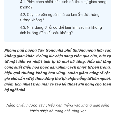
4
.
1
.
Phim cách nhiệt dán kính có thực sự giảm nóng
không?
4
.
2
.
Cây leo bên ngoài nhà có làm ẩm ướt hỏng
tường không?
4
.
3
.
Nhà đang ở rồi có thể làm lam sau mà không
ảnh hưởng đến kết cấu không?
Phòng ngủ hướng Tây trong nhà phố thường nóng hơn các
không gian khác vì cùng lúc chịu nắng xiên qua cửa, bức xạ
từ mặt tiền và nhiệt tích tụ từ mái bê tông. Nếu chỉ tăng
công suất điều hòa hoặc dán phim cách nhiệt từ bên trong,
hiệu quả thường không bền vững. Muốn giảm nóng rõ rệt,
gia chủ cần xử lý theo đúng thứ tự: chặn nắng từ bên ngoài,
giảm tích nhiệt trên mái và tạo lối thoát khí nóng cho toàn
bộ ngôi nhà.
Nắng chiều hướng Tây chiếu xiên thẳng vào không gian sống
khiến nhiệt độ trong nhà tăng vọt