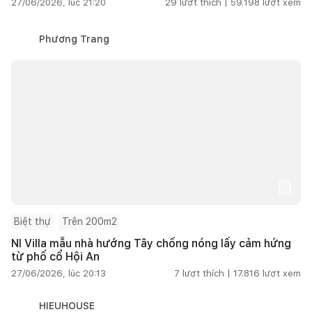
27/06/2026, lúc 21:20
29
lượt thích |
59.198
lượt xem
Phương Trang
Biệt thự
Trên 200m2
NI Villa mẫu nhà hướng Tây chống nóng lấy cảm hứng
từ phố cổ Hội An
27/06/2026, lúc 20:13
7
lượt thích |
17.816
lượt xem
HIEUHOUSE