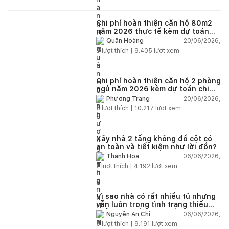
Chi phí hoàn thiện căn hộ 80m2
năm 2026 thực tế kèm dự toán
chi tiết từng hạng mục
20/06/2026,
Quân Hoàng
9
lượt thích |
9.405
lượt xem
Chi phí hoàn thiện căn hộ 2 phòng
ngủ năm 2026 kèm dự toán chi
tiết và ví dụ thực tế
20/06/2026,
Phương Trang
5
lượt thích |
10.217
lượt xem
Xây nhà 2 tầng không đổ cột có
an toàn và tiết kiệm như lời đồn?
06/06/2026,
Thanh Hoa
2
lượt thích |
4.192
lượt xem
Vì sao nhà có rất nhiều tủ nhưng
vẫn luôn trong tình trạng thiếu
chỗ chứa đồ?
06/06/2026,
Nguyễn An Chi
5
lượt thích |
9.191
lượt xem