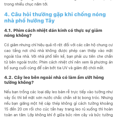
trong nhiều chục năm tới.
4. Câu hỏi thường gặp khi chống nóng
nhà phố hướng Tây
4.1. Phim cách nhiệt dán kính có thực sự giảm
nóng không?
Có giảm nhưng chỉ hiệu quả rõ rệt đối với các căn hộ chung cư
cao tầng nơi chủ nhà không được phép can thiệp vào mặt
ngoài tòa nhà. Với nhà phố liền kề, bạn phải ưu tiên che chắn
từ bên ngoài trước. Phim cách nhiệt chỉ nên xem là phương án
bổ sung cuối cùng để cản bớt tia UV và giảm độ chói mắt.
4.2. Cây leo bên ngoài nhà có làm ẩm ướt hỏng
tường không?
Nếu bạn trồng các loại dây leo bám rễ trực tiếp vào tường như
vảy ốc thì bề mặt sơn nước chắc chắn sẽ bị bong tróc. Nhưng
nếu bạn giăng một hệ cáp thép không gỉ cách tường khoảng
15 đến 20 cm rồi cho cúc tần hay trang leo rủ xuống thì hoàn
toàn an tâm. Lớp không khí ở giữa bức rèm cây và bức tường