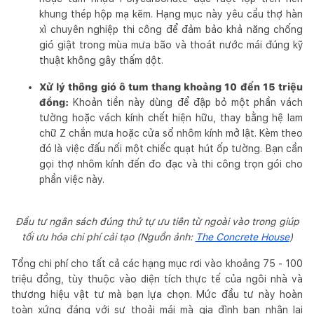
khung thép hộp mạ kẽm. Hạng mục này yêu cầu thợ hàn
xì chuyên nghiệp thi công để đảm bảo khả năng chống
gió giật trong mùa mưa bão và thoát nước mái đúng kỹ
thuật không gây thấm dột.
Xử lý thông gió ô tum thang khoảng 10 đến 15 triệu
đồng:
Khoản tiền này dùng để đập bỏ một phần vách
tường hoặc vách kính chết hiện hữu, thay bằng hệ lam
chữ Z chắn mưa hoặc cửa sổ nhôm kính mở lật. Kèm theo
đó là việc đấu nối một chiếc quạt hút ốp tường. Bạn cần
gọi thợ nhôm kính đến đo đạc và thi công trọn gói cho
phần việc này.
Đầu tư ngân sách đúng thứ tự ưu tiên từ ngoài vào trong giúp
tối ưu hóa chi phí cải tạo (Nguồn ảnh:
The Concrete House
)
Tổng chi phí cho tất cả các hạng mục rơi vào khoảng 75 - 100
triệu đồng, tùy thuộc vào diện tích thực tế của ngôi nhà và
thương hiệu vật tư mà bạn lựa chọn. Mức đầu tư này hoàn
toàn xứng đáng với sự thoải mái mà gia đình bạn nhận lại