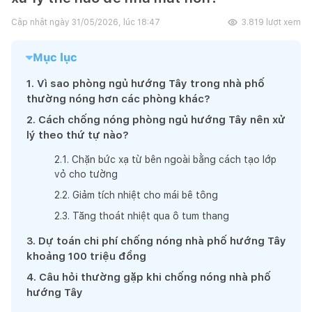
Cập nhật ngày
31/05/2026, lúc 18:47
3.819
lượt xem
Mục lục
1
.
Vì sao phòng ngủ hướng Tây trong nhà phố
thường nóng hơn các phòng khác?
2
.
Cách chống nóng phòng ngủ hướng Tây nên xử
lý theo thứ tự nào?
2
.
1
.
Chặn bức xạ từ bên ngoài bằng cách tạo lớp
vỏ cho tường
2
.
2
.
Giảm tích nhiệt cho mái bê tông
2
.
3
.
Tăng thoát nhiệt qua ô tum thang
3
.
Dự toán chi phí chống nóng nhà phố hướng Tây
khoảng 100 triệu đồng
4
.
Câu hỏi thường gặp khi chống nóng nhà phố
hướng Tây