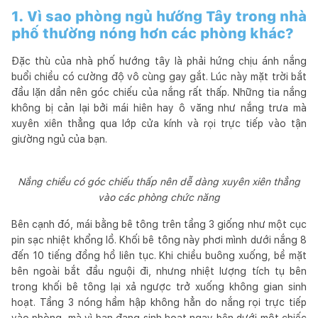
1. Vì sao phòng ngủ hướng Tây trong nhà
phố thường nóng hơn các phòng khác?
Đặc thù của nhà phố hướng tây là phải hứng chịu ánh nắng
buổi chiều có cường độ vô cùng gay gắt. Lúc này mặt trời bắt
đầu lặn dần nên góc chiếu của nắng rất thấp. Những tia nắng
không bị cản lại bởi mái hiên hay ô văng như nắng trưa mà
xuyên xiên thẳng qua lớp cửa kính và rọi trực tiếp vào tận
giường ngủ của bạn.
Nắng chiều có góc chiếu thấp nên dễ dàng xuyên xiên thẳng
vào các phòng chức năng
Bên cạnh đó, mái bằng bê tông trên tầng 3 giống như một cục
pin sạc nhiệt khổng lồ. Khối bê tông này phơi mình dưới nắng 8
đến 10 tiếng đồng hồ liên tục. Khi chiều buông xuống, bề mặt
bên ngoài bắt đầu nguội đi, nhưng nhiệt lượng tích tụ bên
trong khối bê tông lại xả ngược trở xuống không gian sinh
hoạt. Tầng 3 nóng hầm hập không hẳn do nắng rọi trực tiếp
vào phòng, mà vì bạn đang sinh hoạt ngay bên dưới một chiếc