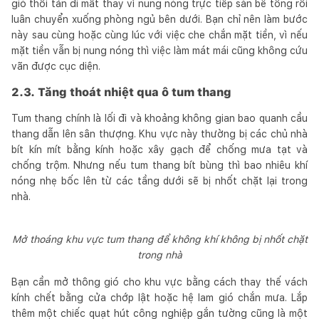
gió thổi tản đi mất thay vì nung nóng trực tiếp sàn bê tông rồi
luân chuyển xuống phòng ngủ bên dưới. Bạn chỉ nên làm bước
này sau cùng hoặc cùng lúc với việc che chắn mặt tiền, vì nếu
mặt tiền vẫn bị nung nóng thì việc làm mát mái cũng không cứu
vãn được cục diện.
2.3. Tăng thoát nhiệt qua ô tum thang
Tum thang chính là lối đi và khoảng không gian bao quanh cầu
thang dẫn lên sân thượng. Khu vực này thường bị các chủ nhà
bít kín mít bằng kính hoặc xây gạch để chống mưa tạt và
chống trộm. Nhưng nếu tum thang bít bùng thì bao nhiêu khí
nóng nhẹ bốc lên từ các tầng dưới sẽ bị nhốt chặt lại trong
nhà.
Mở thoáng khu vực tum thang để không khí không bị nhốt chặt
trong nhà
Bạn cần mở thông gió cho khu vực bằng cách thay thế vách
kính chết bằng cửa chớp lật hoặc hệ lam gió chắn mưa. Lắp
thêm một chiếc quạt hút công nghiệp gắn tường cũng là một