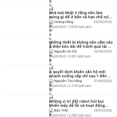
Nhà mái Nhật 2 tầng nên làm
móng gì để ở bền và hạn chế nứt
lún?
05/06/2026,
Hoàng Hằng
5
lượt thích |
7.876
lượt xem
Những thiết bị không nên cắm vào
ổ điện kéo dài để tránh quá tải và
chập cháy trong nhà
02/06/2026,
Nguyễn An Chi
9
lượt thích |
3.361
lượt xem
5 quyết định khiến căn hộ mới
nhanh xuống cấp chỉ sau 1 đến 2
năm
01/06/2026,
Nguyễn Thu Hằng
5
lượt thích |
2.778
lượt xem
Những vị trí đặt robot hút bụi
khiến máy dễ lỗi và hoạt động
kém hiệu quả
26/05/2026,
Bảo Trần
8
lượt thích |
2.280
lượt xem