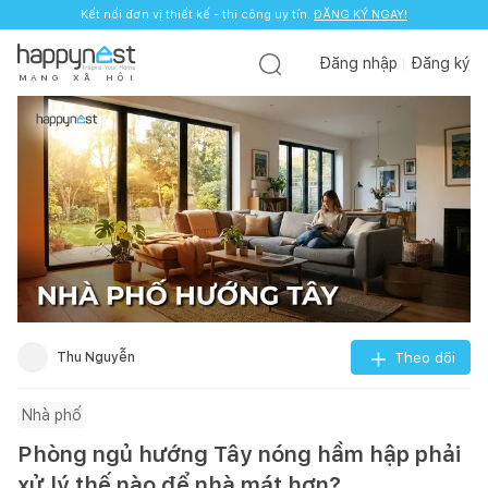
Kết nối đơn vị thiết kế - thi công uy tín.
ĐĂNG KÝ NGAY!
Đăng nhập
Đăng ký
M
Ạ
N
G
X
Ã
H
Ộ
I
Thu Nguyễn
Theo dõi
Nhà phố
Phòng ngủ hướng Tây nóng hầm hập phải
xử lý thế nào để nhà mát hơn?