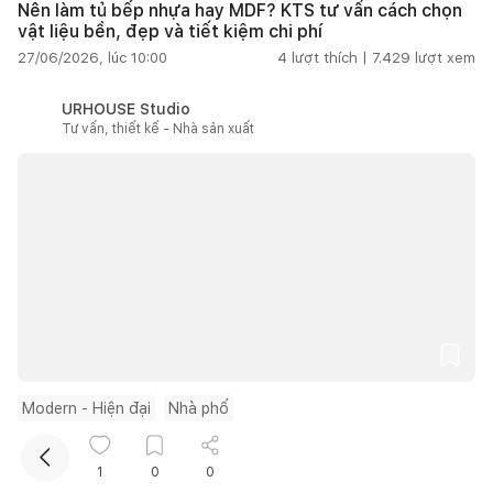
Nên làm tủ bếp nhựa hay MDF? KTS tư vấn cách chọn
vật liệu bền, đẹp và tiết kiệm chi phí
27/06/2026, lúc 10:00
4
lượt thích |
7.429
lượt xem
URHOUSE Studio
Tư vấn, thiết kế - Nhà sản xuất
Kết nối thiết kế, thi công
Mua sắm hoàn thiện nhà
Modern - Hiện đại
Nhà phố
Mô hình villa nghỉ dưỡng ở Phan Thiết theo đuổi thiết
kế thô mộc và vẻ đẹp nguyên bản
1
0
0
27/06/2026, lúc 10:00
4
lượt thích |
7.167
lượt xem