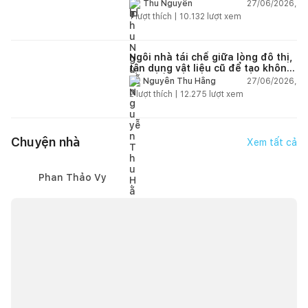
thiên nhiên
27/06/2026,
Thu Nguyễn
1
lượt thích |
10.132
lượt xem
Ngôi nhà tái chế giữa lòng đô thị,
tận dụng vật liệu cũ để tạo không
gian sống linh hoạt
27/06/2026,
Nguyễn Thu Hằng
2
lượt thích |
12.275
lượt xem
Chuyện nhà
Xem tất cả
Phan Thảo Vy