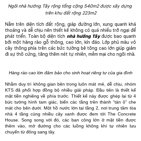
Ngôi nhà hướng Tây rộng tổng cộng 540m2 được xây dựng 
trên khu đất rộng 223m2
Nằm trên diện tích đất rộng, giáp đường lớn, xung quanh khá 
thoáng và dễ chịu nên thiết kế không có quá nhiều trở ngại để 
phát triển. Toàn bộ diện tích 
nhà hướng Tây 
được bao quanh 
bởi một hàng rào gỗ thông, cao lớn, kín đáo. Lớp phủ màu vỏ 
cây thông phía trên các bức tường bê tông cao lớn giúp giảm 
đi sự thô cứng, tăng thêm nét tự nhiên, mềm mại cho ngôi nhà.
Hàng rào cao lớn đảm bảo cho sinh hoạt riêng tư của gia đình
Nhằm duy trì không gian bên trong luôn mát mẻ, dễ chịu, nhóm 
KTS đã phối hợp đồng bộ nhiều giải pháp. Đầu tiên là thiết kế 
mặt tiền nghiêng về phía trước. Thiết kế này được ghép lại từ 4 
bức tường hình tam giác, biến các tầng trên thành “tán ô” che 
mát cho bên dưới. Một hồ nước lớn tại tầng 2, nơi trung tâm tòa 
nhà 4 tầng cùng nhiều cây xanh được đem tới The Concrete 
House. Song song với đó, các ban công lớn ở mặt tiền được 
thêm vào, mở đường cho các luồng không khí tự nhiên lưu 
chuyển từ đông sang tây.