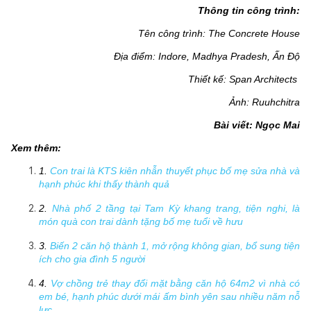
Thông tin công trình:
Tên công trình: The Concrete House
Địa điểm: Indore, Madhya Pradesh, Ấn Độ
Thiết kế: Span Architects 
Ảnh: Ruuhchitra
Bài viết:
 Ngọc Mai
Xem thêm:
1. 
Con trai là KTS kiên nhẫn thuyết phục bố mẹ sửa nhà và 
hạnh phúc khi thấy thành quả
2. 
Nhà phố 2 tầng tại Tam Kỳ khang trang, tiện nghi, là 
món quà con trai dành tặng bố mẹ tuổi về hưu
3. 
Biến 2 căn hộ thành 1, mở rộng không gian, bổ sung tiện 
ích cho gia đình 5 người
4. 
Vợ chồng trẻ thay đổi mặt bằng căn hộ 64m2 vì nhà có 
em bé, hạnh phúc dưới mái ấm bình yên sau nhiều năm nỗ 
lực