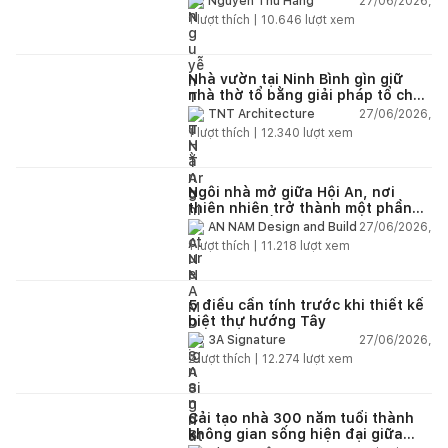
27/06/2026,
Nguyễn Thu Hằng
1
lượt thích |
10.646
lượt xem
Nhà vườn tại Ninh Bình gìn giữ
nhà thờ tổ bằng giải pháp tổ chức
lại không gian
27/06/2026,
TNT Architecture
1
lượt thích |
12.340
lượt xem
Ngôi nhà mở giữa Hội An, nơi
thiên nhiên trở thành một phần
của cuộc sống
27/06/2026,
AN NAM Design and Build
1
lượt thích |
11.218
lượt xem
5 điều cần tính trước khi thiết kế
biệt thự hướng Tây
27/06/2026,
3A Signature
2
lượt thích |
12.274
lượt xem
Cải tạo nhà 300 năm tuổi thành
không gian sống hiện đại giữa