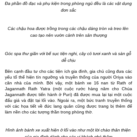
Đa phần đồ đạc và phụ kiện trong phòng ngủ đều là các vật dụng 
đơn sắc
Các chậu hoa được trồng trong các chậu dáng tròn và treo lên 
cao tạo nên vườn cảnh trên sân thượng
Góc spa thư giãn với bể sục tiện nghi, cây cỏ tươi xanh và sàn gỗ 
dễ chịu
Bên cạnh đầu tư cho các tiện ích gia đình, gia chủ cũng đưa các 
yếu tố thể hiện tín ngưỡng và truyền thống của người Oriya vào 
căn nhà của mình. Bởi vậy, một bánh xe 16 nan từ Rath of 
Jagannath Rath Yatra (một cuộc rước hàng năm cho Chúa 
Jagannath được tiến hành ở Puri) đã được mua lại tại một cuộc 
đấu giá và đặt tại lối vào. Ngoài ra, một bức tranh truyền thống 
với các họa tiết về đức lang quân cũng được trang bị thêm để 
làm nền cho các tượng thần trong phòng thờ.
Hình ảnh bánh xe xuất hiện ở lối vào như một lời chào thân thiện 
của gia đình dành cho các vị khách ghé thăm