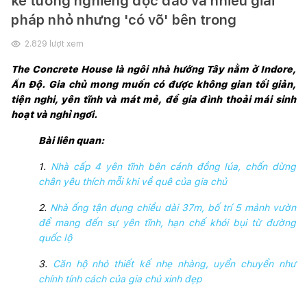
kế tường nghiêng độc đáo và nhiều giải
pháp nhỏ nhưng 'có võ' bên trong
2.829
lượt xem
The Concrete House là ngôi nhà hướng Tây nằm ở Indore, 
Ấn Độ. Gia chủ mong muốn có được không gian tối giản, 
tiện nghi, yên tĩnh và mát mẻ, để gia đình thoải mái sinh 
hoạt và nghỉ ngơi.
Bài liên quan:
1. 
Nhà cấp 4 yên tĩnh bên cánh đồng lúa, chốn dừng 
chân yêu thích mỗi khi về quê của gia chủ
2. 
Nhà ống tận dụng chiều dài 37m, bố trí 5 mảnh vườn 
để mang đến sự yên tĩnh, hạn chế khói bụi từ đường 
quốc lộ
3. 
Căn hộ nhỏ thiết kế nhẹ nhàng, uyển chuyển như 
chính tính cách của gia chủ xinh đẹp