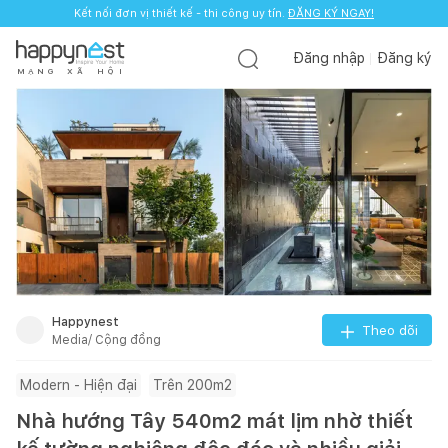
Kết nối đơn vị thiết kế - thi công uy tín.
ĐĂNG KÝ NGAY!
Đăng nhập
Đăng ký
M
Ạ
N
G
X
Ã
H
Ộ
I
Happynest
Theo dõi
Media/ Cộng đồng
Modern - Hiện đại
Trên 200m2
Nhà hướng Tây 540m2 mát lịm nhờ thiết