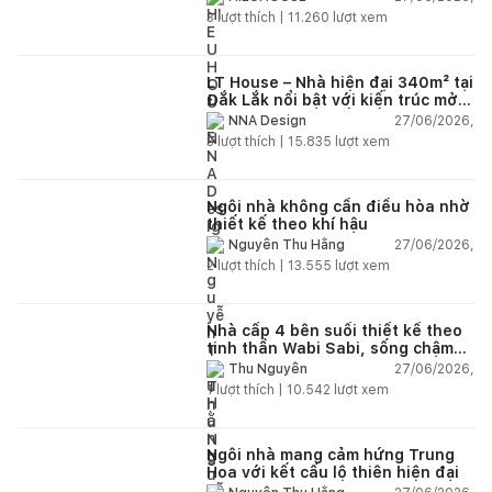
3
lượt thích |
11.260
lượt xem
LT House – Nhà hiện đại 340m² tại
Đắk Lắk nổi bật với kiến trúc mở
và hệ sân vườn kết nối thiên
27/06/2026,
NNA Design
nhiên
3
lượt thích |
15.835
lượt xem
Ngôi nhà không cần điều hòa nhờ
thiết kế theo khí hậu
27/06/2026,
Nguyễn Thu Hằng
2
lượt thích |
13.555
lượt xem
Nhà cấp 4 bên suối thiết kế theo
tinh thần Wabi Sabi, sống chậm
giữa thiên nhiên
27/06/2026,
Thu Nguyễn
1
lượt thích |
10.542
lượt xem
Ngôi nhà mang cảm hứng Trung
Hoa với kết cấu lộ thiên hiện đại