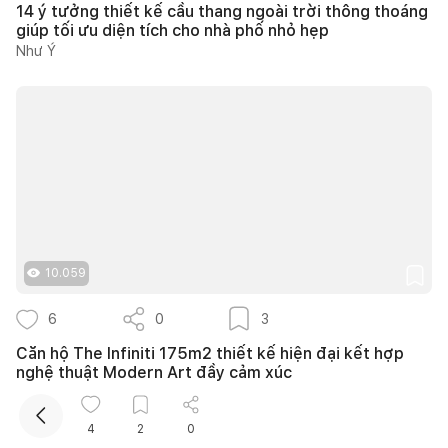
14 ý tưởng thiết kế cầu thang ngoài trời thông thoáng
giúp tối ưu diện tích cho nhà phố nhỏ hẹp
Như Ý
Kết nối thiết kế, thi công
Mua sắm hoàn thiện nhà
10.059
6
0
3
Căn hộ The Infiniti 175m2 thiết kế hiện đại kết hợp
nghệ thuật Modern Art đầy cảm xúc
139DESIGN
4
2
0