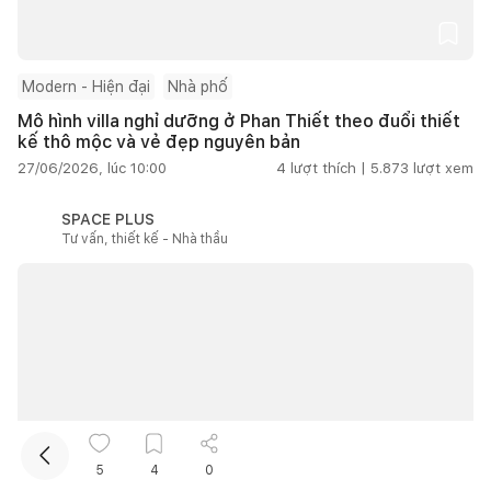
Modern - Hiện đại
Nhà phố
Mô hình villa nghỉ dưỡng ở Phan Thiết theo đuổi thiết
kế thô mộc và vẻ đẹp nguyên bản
27/06/2026, lúc 10:00
4
lượt thích |
5.873
lượt xem
SPACE PLUS
Kết nối thiết kế, thi công
Tư vấn, thiết kế - Nhà thầu
Mua sắm hoàn thiện nhà
5
4
0