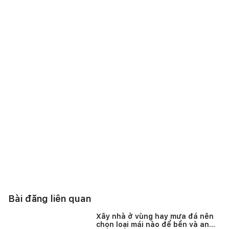
Bài đăng liên quan
Xây nhà ở vùng hay mưa đá nên
chọn loại mái nào để bền và an