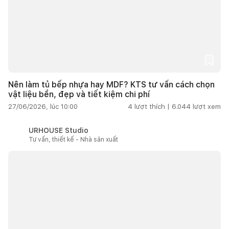
Nên làm tủ bếp nhựa hay MDF? KTS tư vấn cách chọn
vật liệu bền, đẹp và tiết kiệm chi phí
27/06/2026, lúc 10:00
4
lượt thích |
6.044
lượt xem
URHOUSE Studio
Tư vấn, thiết kế - Nhà sản xuất