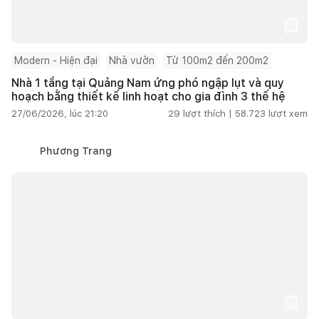
Modern - Hiện đại
Nhà vườn
Từ 100m2 đến 200m2
Nhà 1 tầng tại Quảng Nam ứng phó ngập lụt và quy
hoạch bằng thiết kế linh hoạt cho gia đình 3 thế hệ
27/06/2026, lúc 21:20
29
lượt thích |
58.723
lượt xem
Phương Trang