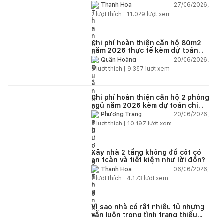
toàn?
27/06/2026,
Thanh Hoa
2
lượt thích |
11.029
lượt xem
Chi phí hoàn thiện căn hộ 80m2
năm 2026 thực tế kèm dự toán
chi tiết từng hạng mục
20/06/2026,
Quân Hoàng
9
lượt thích |
9.387
lượt xem
Chi phí hoàn thiện căn hộ 2 phòng
ngủ năm 2026 kèm dự toán chi
tiết và ví dụ thực tế
20/06/2026,
Phương Trang
5
lượt thích |
10.197
lượt xem
Xây nhà 2 tầng không đổ cột có
an toàn và tiết kiệm như lời đồn?
06/06/2026,
Thanh Hoa
2
lượt thích |
4.173
lượt xem
Vì sao nhà có rất nhiều tủ nhưng
vẫn luôn trong tình trạng thiếu