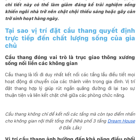
chi tiết này có thể làm giảm đáng kể trải nghiệm sống
khiến ngôi nhà trở nên chật chội thiếu sáng hoặc gây cản
trở sinh hoạt hàng ngày.
Tại sao vị trí đặt cầu thang quyết định
trực tiếp đến chất lượng sống của gia
chủ
Cầu thang đóng vai trò là trục giao thông xương
sống nối liền các không gian
Cầu thang là lối đi duy nhất kết nối các tầng lầu điều tiết mọi
hoạt động di chuyển của các thành viên trong gia đình. Vị trí
đặt thang hợp lý giúp rút ngắn quãng đường đi lại tạo sự
thuận tiện và liên kết chặt chẽ giữa các phòng chức năng.
Cầu thang không chỉ để kết nối các tầng mà còn tạo điểm nhấn
cho không gian nội thất tổng thể (Nhà phố 3 tầng
Dream House
ở Đắk Lắk)
Vị trí cầu thang ảnh hưởng đến khả năng điều phối