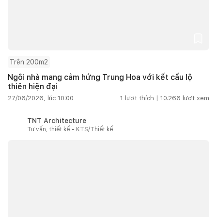
Trên 200m2
Ngôi nhà mang cảm hứng Trung Hoa với kết cấu lộ
thiên hiện đại
27/06/2026, lúc 10:00
1
lượt thích |
10.266
lượt xem
TNT Architecture
Tư vấn, thiết kế - KTS/Thiết kế