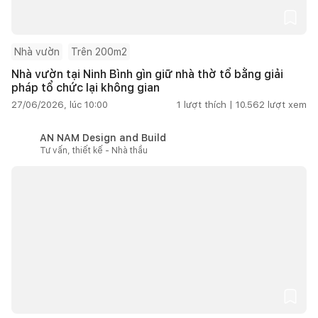
Nhà vườn
Trên 200m2
Nhà vườn tại Ninh Bình gìn giữ nhà thờ tổ bằng giải
pháp tổ chức lại không gian
27/06/2026, lúc 10:00
1
lượt thích |
10.562
lượt xem
AN NAM Design and Build
Tư vấn, thiết kế - Nhà thầu