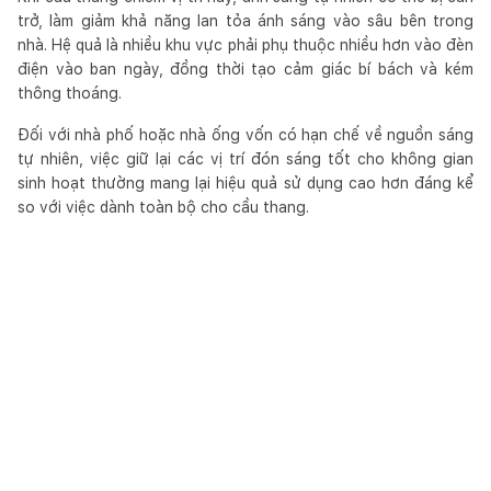
trở, làm giảm khả năng lan tỏa ánh sáng vào sâu bên trong
nhà. Hệ quả là nhiều khu vực phải phụ thuộc nhiều hơn vào đèn
điện vào ban ngày, đồng thời tạo cảm giác bí bách và kém
thông thoáng.
Đối với nhà phố hoặc nhà ống vốn có hạn chế về nguồn sáng
tự nhiên, việc giữ lại các vị trí đón sáng tốt cho không gian
sinh hoạt thường mang lại hiệu quả sử dụng cao hơn đáng kể
so với việc dành toàn bộ cho cầu thang.