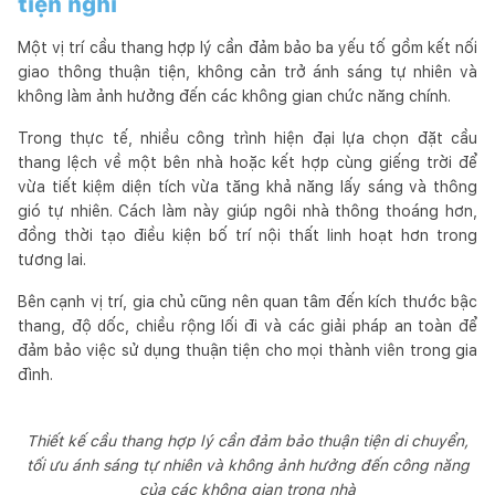
tiện nghi
Một vị trí cầu thang hợp lý cần đảm bảo ba yếu tố gồm kết nối
giao thông thuận tiện, không cản trở ánh sáng tự nhiên và
không làm ảnh hưởng đến các không gian chức năng chính.
Trong thực tế, nhiều công trình hiện đại lựa chọn đặt cầu
thang lệch về một bên nhà hoặc kết hợp cùng giếng trời để
vừa tiết kiệm diện tích vừa tăng khả năng lấy sáng và thông
gió tự nhiên. Cách làm này giúp ngôi nhà thông thoáng hơn,
đồng thời tạo điều kiện bố trí nội thất linh hoạt hơn trong
tương lai.
Bên cạnh vị trí, gia chủ cũng nên quan tâm đến kích thước bậc
thang, độ dốc, chiều rộng lối đi và các giải pháp an toàn để
đảm bảo việc sử dụng thuận tiện cho mọi thành viên trong gia
đình.
Thiết kế cầu thang hợp lý cần đảm bảo thuận tiện di chuyển,
tối ưu ánh sáng tự nhiên và không ảnh hưởng đến công năng
của các không gian trong nhà