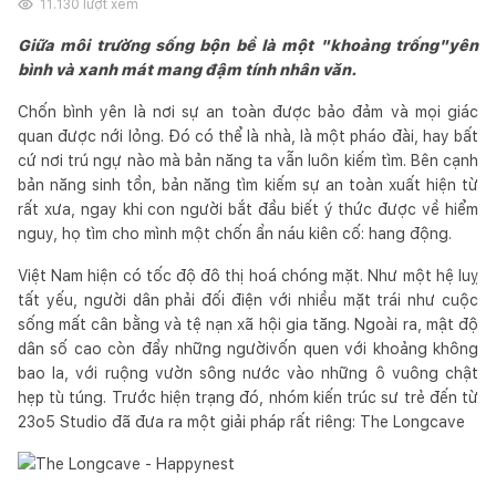
11.130
lượt xem
Giữa môi trường sống bộn bề là một "khoảng trống"yên
bình và xanh mát mang đậm tính nhân văn.
Chốn bình yên là nơi sự an toàn được bảo đảm và mọi giác
quan được nới lỏng. Đó có thể là nhà, là một pháo đài, hay bất
cứ nơi trú ngự nào mà bản năng ta vẫn luôn kiếm tìm. Bên cạnh
bản năng sinh tồn, bản năng tìm kiếm sự an toàn xuất hiện từ
rất xưa, ngay khi con người bắt đầu biết ý thức được về hiểm
nguy, họ tìm cho mình một chốn ẩn náu kiên cố: hang động.
Việt Nam hiện có tốc độ đô thị hoá chóng mặt. Như một hệ luỵ
tất yếu, người dân phải đối điện với nhiều mặt trái như cuộc
sống mất cân bằng và tệ nạn xã hội gia tăng. Ngoài ra, mật độ
dân số cao còn đẩy những ngườivốn quen với khoảng không
bao la, với ruộng vườn sông nước vào những ô vuông chật
hẹp tù túng. Trước hiện trạng đó, nhóm kiến trúc sư trẻ đến từ
23o5 Studio đã đưa ra một giải pháp rất riêng: The Longcave