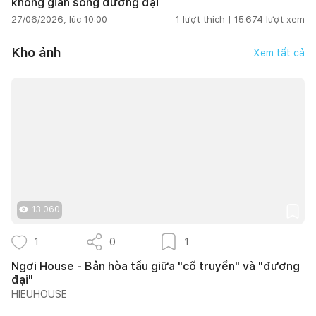
không gian sống đương đại
27/06/2026, lúc 10:00
1
lượt thích |
15.674
lượt xem
Kho ảnh
Xem tất cả
13.060
1
0
1
Ngơi House - Bản hòa tấu giữa "cổ truyền" và "đương
đại"
HIEUHOUSE