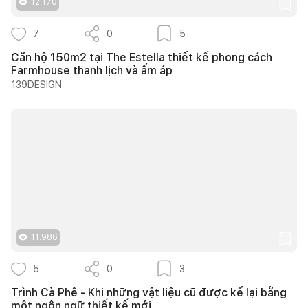
12.170
7
0
5
Căn hộ 150m2 tại The Estella thiết kế phong cách
Farmhouse thanh lịch và ấm áp
139DESIGN
11.986
5
0
3
Trình Cà Phê - Khi những vật liệu cũ được kể lại bằng
một ngôn ngữ thiết kế mới