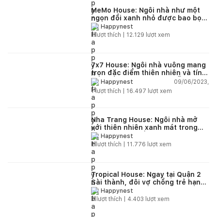
MeMo House: Ngôi nhà như một
ngọn đồi xanh nhỏ được bao bọc
bởi vườn cây từ dưới lên trên
Happynest
1
lượt thích |
12.129
lượt xem
7x7 House: Ngôi nhà vuông mang
trọn đặc điểm thiên nhiên và tính
cách của con người Đà Nẵng
09/06/2023,
Happynest
1
lượt thích |
16.497
lượt xem
Nha Trang House: Ngôi nhà mở
với thiên nhiên xanh mát trong
từng khoảng sống
Happynest
2
lượt thích |
11.776
lượt xem
Tropical House: Ngay tại Quận 2
Sài thành, đôi vợ chồng trẻ hạnh
phúc trong căn hộ chung cư với
Happynest
“nắng vàng, biển xanh” miền
0
lượt thích |
4.403
lượt xem
nhiệt đới