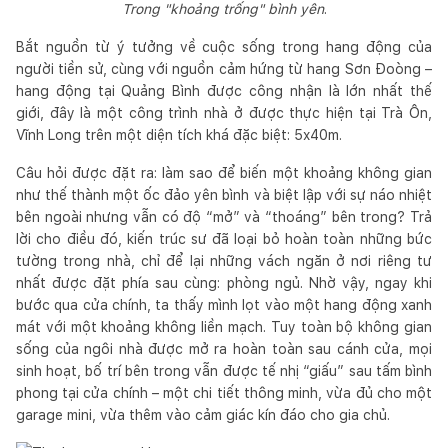
Trong "khoảng trống" bình yên
.
Bắt nguồn từ ý tưởng về cuộc sống trong hang động của
người tiền sử, cùng với nguồn cảm hứng từ hang Sơn Đoòng –
hang động tại Quảng Bình được công nhận là lớn nhất thế
giới, đây là một công trình nhà ở được thực hiện tại Trà Ôn,
Vĩnh Long trên một diện tích khá đặc biệt: 5x40m.
Câu hỏi được đặt ra: làm sao để biến một khoảng không gian
như thế thành một ốc đảo yên bình và biệt lập với sự náo nhiệt
bên ngoài nhưng vẫn có độ “mở” và “thoáng” bên trong? Trả
lời cho điều đó, kiến trúc sư đã loại bỏ hoàn toàn những bức
tường trong nhà, chỉ để lại những vách ngăn ở nơi riêng tư
nhất được đặt phía sau cùng: phòng ngủ. Nhờ vậy, ngay khi
bước qua cửa chính, ta thấy mình lọt vào một hang động xanh
mát với một khoảng không liền mạch. Tuy toàn bộ không gian
sống của ngôi nhà được mở ra hoàn toàn sau cánh cửa, mọi
sinh hoạt, bố trí bên trong vẫn được tế nhị “giấu” sau tấm bình
phong tại cửa chính – một chi tiết thông minh, vừa đủ cho một
garage mini, vừa thêm vào cảm giác kín đáo cho gia chủ.