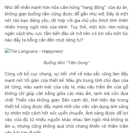
Như để nhấn mạnh hơn nữa cảm hứng “hang động” của dự án,
không gian buồng tắm cũng được để gần như mở. Đây là một
nét táo bạo đáng yêu, rất hợp với gia chủ yêu thích tính thiên
nhiên trong ngôi nhà của mình. Tuy thế, một bức rèm mỏng
ngăn cách khu vực tắm biết đâu sẽ trở nên có ích nếu một lúc
nào đấy ta bỗng cần đến chút riêng tư?
Buồng tắm “Tiên Dung”
Cùng với bố cục chung, sự tiết chế về màu sắc cũng làm đẩy
mạnh nét tối giản của thiết kế. Màu ghi trung tính chủ đạo của
bê tông, màu xanh mát của cây lá, màu nâu trầm ấm của gỗ
không chỉ giúp cân bằng giữa các màu ấm, lạnh mà còn đưa
chất Thiền vào không gian. Bên cạnh đó, tính hiện đại trong
thiết kế cũng được đẩy mạnh nhờ vào việc vận dụng ánh sáng
tự nhiên một cách hết sức uyển chuyển. Ánh sáng được để lọt
vào vừa đủ từ nhiều nguồn khác nhau làm ngôi nhà không bị
âm u, nhưng cũng không quá chói chang khiến vẻ thâm trầm
yên ả bị tan đi mất.