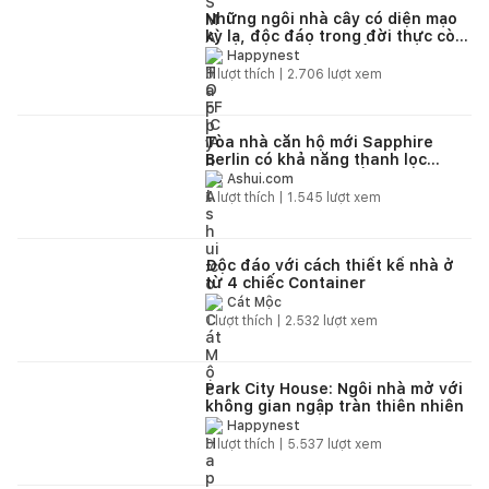
Những ngôi nhà cây có diện mạo
kỳ lạ, độc đáo trong đời thực còn
hơn cả từ thế giới cổ tích
Happynest
0
lượt thích |
2.706
lượt xem
Tòa nhà căn hộ mới Sapphire
Berlin có khả năng thanh lọc
không khí thành phố
Ashui.com
0
lượt thích |
1.545
lượt xem
Độc đáo với cách thiết kế nhà ở
từ 4 chiếc Container
Cát Mộc
1
lượt thích |
2.532
lượt xem
Park City House: Ngôi nhà mở với
không gian ngập tràn thiên nhiên
Happynest
0
lượt thích |
5.537
lượt xem