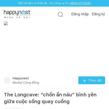
Kết nối đơn vị thiết kế - thi công uy tín.
ĐĂNG KÝ NGAY!
Đăng nhập
Đăng ký
M
Ạ
N
G
X
Ã
H
Ộ
I
Happynest
Theo dõi
Media/ Cộng đồng
The Longcave: “chốn ẩn náu” bình yên
giữa cuộc sống quay cuồng