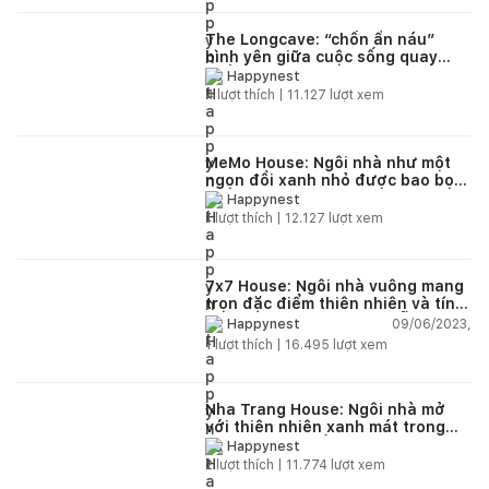
The Longcave: “chốn ẩn náu”
bình yên giữa cuộc sống quay
cuồng
Happynest
4
lượt thích |
11.127
lượt xem
MeMo House: Ngôi nhà như một
ngọn đồi xanh nhỏ được bao bọc
bởi vườn cây từ dưới lên trên
Happynest
1
lượt thích |
12.127
lượt xem
7x7 House: Ngôi nhà vuông mang
trọn đặc điểm thiên nhiên và tính
cách của con người Đà Nẵng
09/06/2023,
Happynest
1
lượt thích |
16.495
lượt xem
Nha Trang House: Ngôi nhà mở
với thiên nhiên xanh mát trong
từng khoảng sống
Happynest
2
lượt thích |
11.774
lượt xem