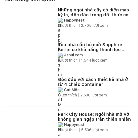
Những ngôi nhà cây có diện mạo
kỳ lạ, độc đáo trong đời thực còn
hơn cả từ thế giới cổ tích
Happynest
0
lượt thích |
2.705
lượt xem
Tòa nhà căn hộ mới Sapphire
Berlin có khả năng thanh lọc
không khí thành phố
Ashui.com
0
lượt thích |
1.544
lượt xem
Độc đáo với cách thiết kế nhà ở
từ 4 chiếc Container
Cát Mộc
1
lượt thích |
2.530
lượt xem
Park City House: Ngôi nhà mở với
không gian ngập tràn thiên nhiên
Happynest
0
lượt thích |
5.536
lượt xem