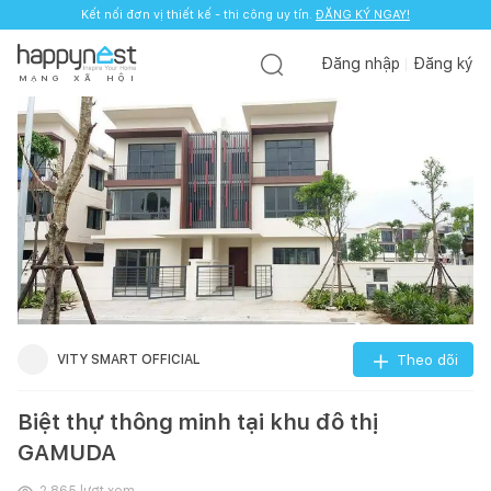
Kết nối đơn vị thiết kế - thi công uy tín.
ĐĂNG KÝ NGAY!
Đăng nhập
Đăng ký
M
Ạ
N
G
X
Ã
H
Ộ
I
VITY SMART OFFICIAL
Theo dõi
Biệt thự thông minh tại khu đô thị
GAMUDA
2.865
lượt xem