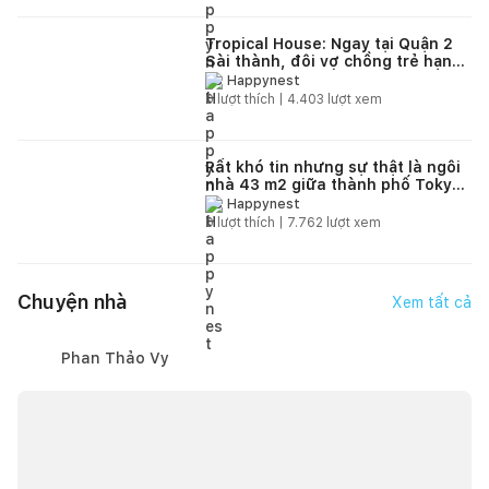
Tropical House: Ngay tại Quận 2
Sài thành, đôi vợ chồng trẻ hạnh
phúc trong căn hộ chung cư với
Happynest
“nắng vàng, biển xanh” miền
0
lượt thích |
4.403
lượt xem
nhiệt đới
Rất khó tin nhưng sự thật là ngôi
nhà 43 m2 giữa thành phố Tokyo
có cả "sân vườn trong nhà"
Happynest
0
lượt thích |
7.762
lượt xem
Chuyện nhà
Xem tất cả
Phan Thảo Vy