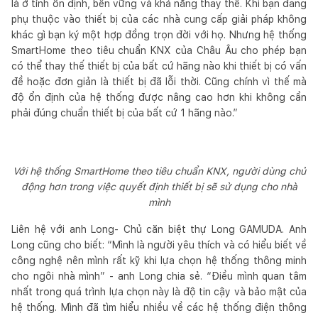
là ở tính ổn định, bền vững và khả năng thay thế. Khi bạn đang
phụ thuộc vào thiết bị của các nhà cung cấp giải pháp không
khác gì bạn ký một hợp đồng trọn đời với họ. Nhưng hệ thống
SmartHome theo tiêu chuẩn KNX của Châu Âu cho phép bạn
có thể thay thế thiết bị của bất cứ hãng nào khi thiết bị có vấn
đề hoặc đơn giản là thiết bị đã lỗi thời. Cũng chính vì thế mà
độ ổn định của hệ thống được nâng cao hơn khi không cần
phải đúng chuẩn thiết bị của bất cứ 1 hãng nào.”
Với hệ thống SmartHome theo tiêu chuẩn KNX, người dùng chủ
động hơn trong việc quyết định thiết bị sẽ sử dụng cho nhà
mình
Liên hệ với anh Long- Chủ căn biệt thự Long GAMUDA. Anh
Long cũng cho biết: “Mình là người yêu thích và có hiểu biết về
công nghệ nên mình rất kỹ khi lựa chọn hệ thống thông minh
cho ngôi nhà mình” - anh Long chia sẻ. “Điều mình quan tâm
nhất trong quá trình lựa chọn này là độ tin cậy và bảo mật của
hệ thống. Mình đã tìm hiểu nhiều về các hệ thống điện thông