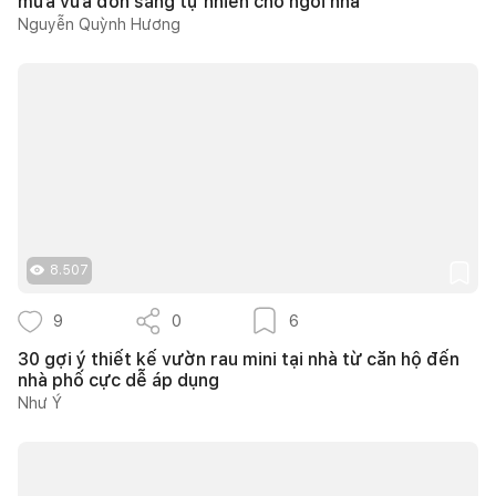
mưa vừa đón sáng tự nhiên cho ngôi nhà
Nguyễn Quỳnh Hương
8.507
9
0
6
30 gợi ý thiết kế vườn rau mini tại nhà từ căn hộ đến
nhà phố cực dễ áp dụng
Như Ý