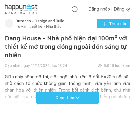
Đăng nhập
Đăng ký
M
Ạ
N
G
X
Ã
H
Ộ
I
Butecco - Design and Build
Theo dõi
Tư vấn, thiết kế - Nhà thầu
Dang House - Nhà phố hiện đại 100m² với
thiết kế mở trong đóng ngoài đón sáng tự
nhiên
Cập nhật ngày
11/11/2025, lúc 13:24
8.949
lượt xem
Giữa nhịp sống đô thị, một ngôi nhà trên lô đất 5×20m nổi bật
nhờ cách tổ chức không gian thông minh, vừa yên tĩnh vừa
chan hòa với thiên nhiên. Trong bối cảnh dịch bệnh, chủ nhà
đặc biệt quan tâm đến việc giảm thiểu khói bụi, tiếng ồn nhưng
Xem thêm
vẫn giữ được cảm giác rộng rãi, thoáng đãng.
Nhóm thiết kế đã chọn giải pháp “mở trong – đóng ngoài” với
hai lớp che chắn bao quanh và ba lõi thông tầng bên trong.
Hàng rào kín kết hợp cây leo tạo lớp bảo vệ xanh, thanh lọc
môi trường xung quanh, trong khi giếng trời và sân trước – sau