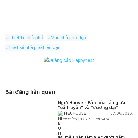
#
Thiết kế nhà phố
#
Mẫu nhà phố đẹp
#
thiết kế nhà phố hiện đại
Bài đăng liên quan
Ngơi House - Bản hòa tấu giữa
"cổ truyền" và "đương đại"
27/06/2026,
HIEUHOUSE
1
lượt thích |
12.970
lượt xem
25 mẫu bàn làm việc dưới gầm