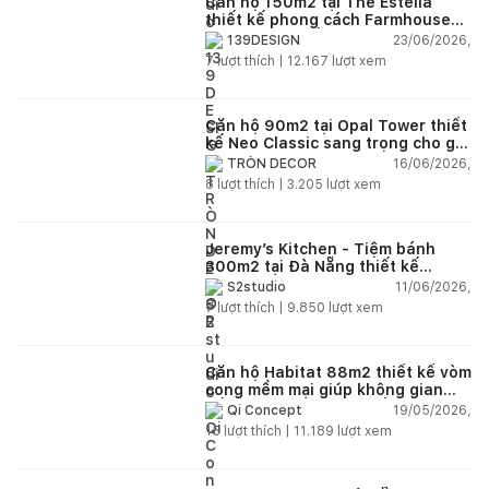
Căn hộ 150m2 tại The Estella
thiết kế phong cách Farmhouse
thanh lịch và ấm áp
23/06/2026,
139DESIGN
7
lượt thích |
12.167
lượt xem
Căn hộ 90m2 tại Opal Tower thiết
kế Neo Classic sang trọng cho gia
đình trẻ
16/06/2026,
TRÒN DECOR
8
lượt thích |
3.205
lượt xem
Jeremy’s Kitchen - Tiệm bánh
300m2 tại Đà Nẵng thiết kế
phong cách công nghiệp hiện đại
11/06/2026,
S2studio
ngập tràn ánh sáng tự nhiên
7
lượt thích |
9.850
lượt xem
Căn hộ Habitat 88m2 thiết kế vòm
cong mềm mại giúp không gian
sống hiện đại trở nên ấm áp hơn
19/05/2026,
Qi Concept
15
lượt thích |
11.189
lượt xem