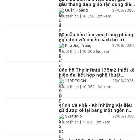
cầu thang đẹp giúp tận dụng diện
tích tưởng chừng bị bỏ quên
27/06/2026,
Quân Hoàng
4
lượt thích |
10.356
lượt xem
30 mẫu bàn làm việc trong phòng
ngủ đẹp với nhiều cách bố trí
thông minh cho mọi diện tích
27/06/2026,
Phương Trang
4
lượt thích |
10.605
lượt xem
Căn hộ The Infiniti 175m2 thiết kế
hiện đại kết hợp nghệ thuật
Modern Art đầy cảm xúc
25/06/2026,
139DESIGN
6
lượt thích |
10.052
lượt xem
Trình Cà Phê - Khi những vật liệu
cũ được kể lại bằng một ngôn ngữ
thiết kế mới
22/06/2026,
S2studio
5
lượt thích |
11.981
lượt xem