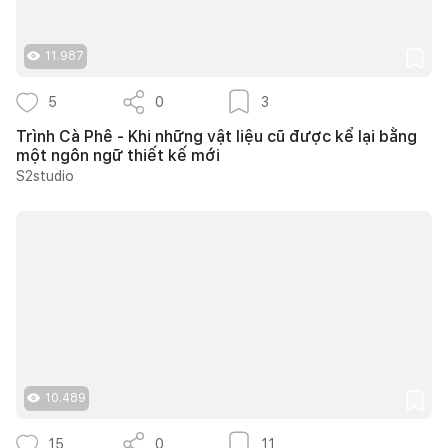
11.987
5
0
3
Trình Cà Phê - Khi những vật liệu cũ được kể lại bằng
một ngôn ngữ thiết kế mới
S2studio
10.489
15
0
11