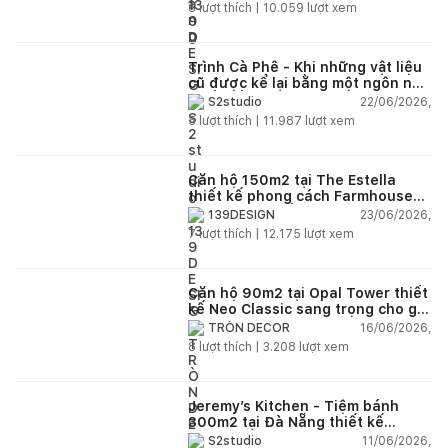
6
lượt thích |
10.059
lượt xem
Đơn vị chụp ảnh: James Retief
Kiến trúc sư nội thất: TiggColl
Trình Cà Phê - Khi những vật liệu
cũ được kể lại bằng một ngôn ngữ
Kỹ sư kết cấu: Walsh
thiết kế mới
22/06/2026,
S2studio
5
lượt thích |
11.987
lượt xem
Tư vấn M&E: Caldwell
QS: Atkins Realis
Căn hộ 150m2 tại The Estella
thiết kế phong cách Farmhouse
Chuyên gia tư vấn cảnh quan: Gross.Max.
thanh lịch và ấm áp
23/06/2026,
139DESIGN
7
lượt thích |
12.175
lượt xem
Quản lý dự án: Atkins Realis
Nhà thầu chính: McAleer Rushe (MAR)
Căn hộ 90m2 tại Opal Tower thiết
kế Neo Classic sang trọng cho gia
Số tầng: 2
đình trẻ
16/06/2026,
TRÒN DECOR
8
lượt thích |
3.208
lượt xem
Loại nhà: Ký túc xá
Nguồn: Archello
Jeremy’s Kitchen - Tiệm bánh
300m2 tại Đà Nẵng thiết kế
*Để lại thông tin trong box dưới đây,
Happynest
sẽ giúp
phong cách công nghiệp hiện đại
11/06/2026,
S2studio