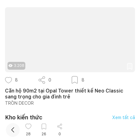
Kết nối thiết kế, thi công
3.208
8
0
8
Căn hộ 90m2 tại Opal Tower thiết kế Neo Classic
sang trọng cho gia đình trẻ
TRÒN DECOR
Kho kiến thức
Xem tất cả
Nguyễn An Chi
28
26
0