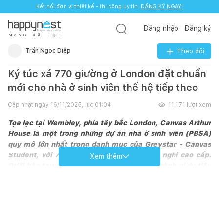
Kết nối đơn vị thiết kế - thi công uy tín.
ĐĂNG KÝ NGAY!
Đăng nhập
Đăng ký
M
Ạ
N
G
X
Ã
H
Ộ
I
Trần Ngọc Diệp
Theo dõi
Ký túc xá 770 giường ở London đặt chuẩn
mới cho nhà ở sinh viên thế hệ tiếp theo
Cập nhật ngày
16/11/2025, lúc 01:04
11.171
lượt xem
Tọa lạc tại Wembley, phía tây bắc London, Canvas Arthur
House là một trong những dự án nhà ở sinh viên (PBSA)
quy mô lớn nhất trong danh mục của Greystar - Canvas
Student, với 770 giường và hàng loạt tiện nghi cao cấp.
Xem thêm
Dưới bàn tay của TiggColl, công trình trở thành ví dụ tiêu
biểu về cách kiến trúc và nội thất có thể dung hòa giữa sự
năng động của đời sống sinh viên và cảm giác an yên của
một mái nhà.
Với diện tích rộng và chức năng đa dạng, TiggColl đã tổ chức