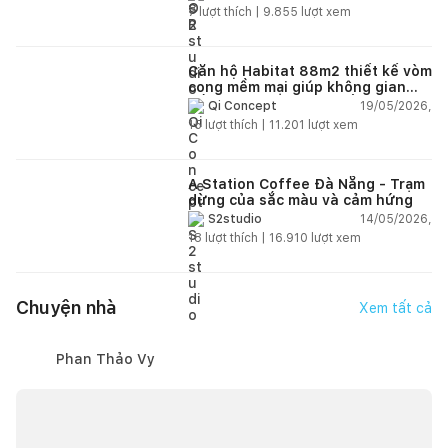
ngập tràn ánh sáng tự nhiên
bạn kết nối đơn vị thiết kế - thi công phù hợp và nhanh
7
lượt thích |
9.855
lượt xem
chóng nhất.
Căn hộ Habitat 88m2 thiết kế vòm
cong mềm mại giúp không gian
sống hiện đại trở nên ấm áp hơn
19/05/2026,
Qi Concept
15
lượt thích |
11.201
lượt xem
A Station Coffee Đà Nẵng - Trạm
dừng của sắc màu và cảm hứng
14/05/2026,
S2studio
18
lượt thích |
16.910
lượt xem
Chuyện nhà
Xem tất cả
Phan Thảo Vy