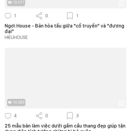
13.071
1
0
1
Ngơi House - Bản hòa tấu giữa "cổ truyền" và "đương
đại"
HIEUHOUSE
10.363
4
0
3
25 mẫu bàn làm việc dưới gầm cầu thang đẹp giúp tận