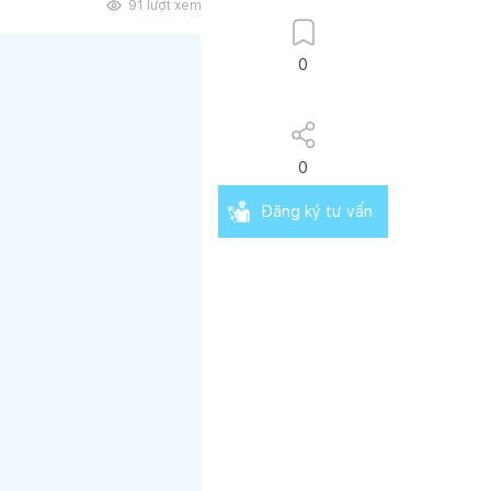
91
lượt xem
0
0
Đăng ký tư vấn