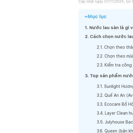
Cập nhật ngày
07/11/2025, lúc 
Mục lục
1
.
Nước lau sàn là gì 
2
.
Cách chọn nước lau
2
.
1
.
Chọn theo thà
2
.
2
.
Chọn theo mùi
2
.
3
.
Kiểm tra công
3
.
Top sản phẩm nước
3
.
1
.
Sunlight Hươn
3
.
2
.
Quế An An (Av
3
.
3
.
Ecocare Bồ Hò
3
.
4
.
Layer Clean h
3
.
5
.
Julyhouse Bạ
3
.
6
.
Queen (bản kh