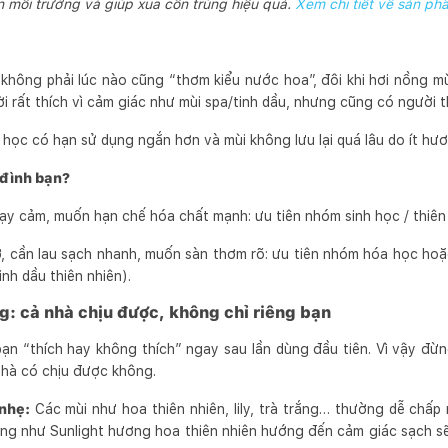
n môi trường và giúp xua côn trùng hiệu quả.
Xem chi tiết về sản ph
 không phải lúc nào cũng “thơm kiểu nước hoa”, đôi khi hơi nồng m
 rất thích vì cảm giác như mùi spa/tinh dầu, nhưng cũng có người t
học có hạn sử dụng ngắn hơn và mùi không lưu lại quá lâu do ít hươ
 đình bạn?
ạy cảm, muốn hạn chế hóa chất mạnh: ưu tiên nhóm sinh học / thiên 
, cần lau sạch nhanh, muốn sàn thơm rõ: ưu tiên nhóm hóa học ho
inh dầu thiên nhiên).
g: cả nhà chịu được, không chỉ riêng bạn
bạn “thích hay không thích” ngay sau lần dùng đầu tiên. Vì vậy đừn
nhà có chịu được không.
nhẹ:
Các mùi như hoa thiên nhiên, lily, trà trắng… thường dễ chấp
g như Sunlight hương hoa thiên nhiên hướng đến cảm giác sạch sẽ