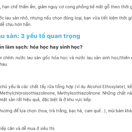
, hạn chế thấm ẩm, giảm nguy cơ cong phồng bề mặt gỗ theo thời g
ớc lau sàn nhỏ, nhưng nếu chọn đúng loại, bạn vừa tiết kiệm thời 
dễ chịu hơn hẳn.
u sàn: 3 yếu tố quan trọng
ần làm sạch: hóa học hay sinh học?
m chính: nước lau sàn gốc hóa học và nước lau sàn sinh học/thiên
hau.
hủ yếu là các chất tẩy rửa tổng hợp (ví dụ Alcohol Ethoxylate), k
thylchloroisothiazolinone, Methylisothiazolinone. Những chất nà
mặt sàn rất hiệu quả, đặc biệt là ở khu vực bếp.
hương để lựa chọn (hoa, trà trắng, bạc hà, cam quế…), mùi bám khá 
iếp cận và dễ mua ở siêu thị.