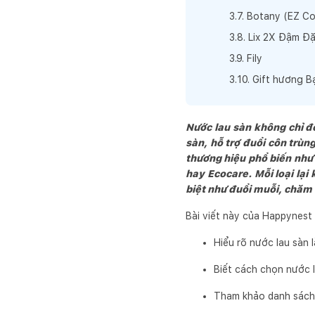
3
.
7
.
Botany (EZ Co
3
.
8
.
Lix 2X Đậm Đ
3
.
9
.
Fily
3
.
10
.
Gift hương B
Nước lau sàn không chỉ đ
sàn, hỗ trợ đuổi côn trùn
thương hiệu phổ biến như
hay Ecocare. Mỗi loại lại
biệt như đuổi muỗi, chăm 
Bài viết này của Happynest 
Hiểu rõ nước lau sàn l
Biết cách chọn nước 
Tham khảo danh sách 