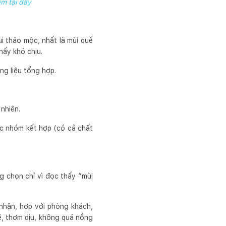
ẩm tại đây
ùi thảo mộc, nhất là mùi quế
hấy khó chịu.
ng liệu tổng hợp.
nhiên.
ặc nhóm kết hợp (có cả chất
g chọn chỉ vì đọc thấy “mùi
 nhận, hợp với phòng khách,
, thơm dịu, không quá nồng