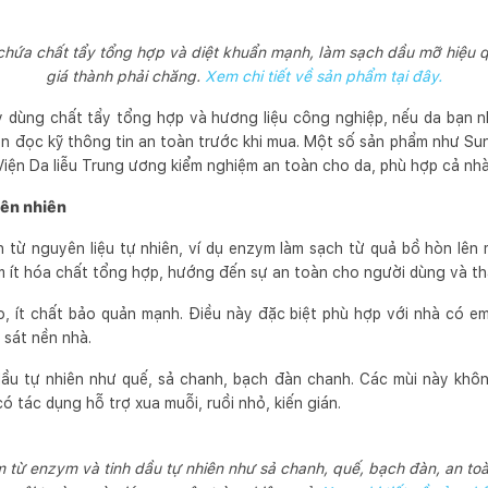
chứa chất tẩy tổng hợp và diệt khuẩn mạnh, làm sạch dầu mỡ hiệu q
giá thành phải chăng.
Xem chi tiết về sản phẩm tại đây.
ày dùng chất tẩy tổng hợp và hương liệu công nghiệp, nếu da bạn 
ên đọc kỹ thông tin an toàn trước khi mua. Một số sản phẩm như Su
iện Da liễu Trung ương kiểm nghiệm an toàn cho da, phù hợp cả nhà
iên nhiên
 từ nguyên liệu tự nhiên, ví dụ enzym làm sạch từ quả bồ hòn lên m
 ít hóa chất tổng hợp, hướng đến sự an toàn cho người dùng và thâ
ạo, ít chất bảo quản mạnh. Điều này đặc biệt phù hợp với nhà có 
sát nền nhà.
ầu tự nhiên như quế, sả chanh, bạch đàn chanh. Các mùi này khôn
 tác dụng hỗ trợ xua muỗi, ruồi nhỏ, kiến gián.
 từ enzym và tinh dầu tự nhiên như sả chanh, quế, bạch đàn, an toà