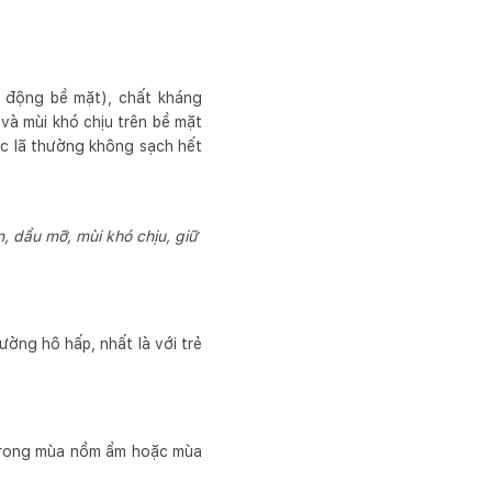
t động bề mặt), chất kháng
 và mùi khó chịu trên bề mặt
ước lã thường không sạch hết
, dầu mỡ, mùi khó chịu, giữ
:
ường hô hấp, nhất là với trẻ
g trong mùa nồm ẩm hoặc mùa