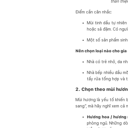
thân thiệ
Điểm cần cân nhắc:
Mùi tinh dầu tự nhiên
hoặc sả đậm. Có người
Một số sản phẩm sinh 
Nên chọn loại nào cho gia
Nhà có trẻ nhỏ, da nh
Nhà bếp nhiều dầu mỡ
tẩy rửa tổng hợp và t
2. Chọn theo mùi hươn
Mùi hương là yếu tố khiến 
sang”, mà hãy nghĩ xem cả 
Hương hoa / hương 
phòng ngủ. Những dòn