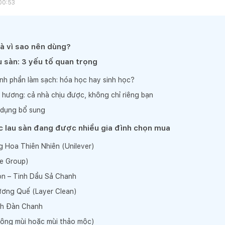
00:53
và vì sao nên dùng?
 sàn: 3 yếu tố quan trọng
nh phần làm sạch: hóa học hay sinh học?
 hương: cả nhà chịu được, không chỉ riêng bạn
 dụng bổ sung
 lau sàn đang được nhiều gia đình chọn mua
g Hoa Thiên Nhiên (Unilever)
e Group)
n – Tinh Dầu Sả Chanh
ương Quế (Layer Clean)
ch Đàn Chanh
ông mùi hoặc mùi thảo mộc)