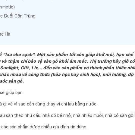
smetic)
ặc Đuổi Côn Trùng
ạc Hà
ể “lau cho sạch”. Một sản phẩm tốt còn giúp khử mùi, hạn chế
g và thậm chí bảo vệ sàn gỗ khỏi ẩm mốc. Thị trường bây giờ có 
 Sunlight, Gift, Lix… đến các sản phẩm có thành phần thiên nh
 khác nhau về công thức (hóa học hay sinh học), mùi hương, đ
sóc sàn gỗ.
sẽ giúp bạn:
à gì và vì sao cần dùng thay vì chỉ lau bằng nước.
lau sàn theo nhu cầu: nhà có bé nhỏ, nhà nhiều muỗi, nhà có sàn gỗ
các sản phẩm được nhiều gia đình tin dùng.