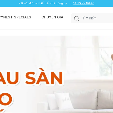
Kết nối đơn vị thiết kế - thi công uy tín.
ĐĂNG KÝ NGAY!
PYNEST SPECIALS
CHUYÊN GIA