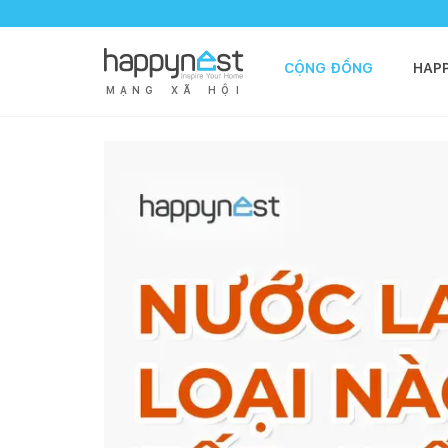
CỘNG ĐỒNG
HAP
M
Ạ
N
G
X
Ã
H
Ộ
I