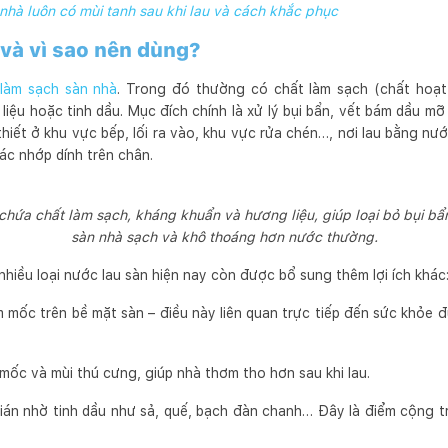
 nhà luôn có mùi tanh sau khi lau và cách khắc phục
 và vì sao nên dùng?
làm sạch sàn nhà
. Trong đó thường có chất làm sạch (chất hoạ
ệu hoặc tinh dầu. Mục đích chính là xử lý bụi bẩn, vết bám dầu mỡ
thiết ở khu vực bếp, lối ra vào, khu vực rửa chén…, nơi lau bằng n
ác nhớp dính trên chân.
chứa chất làm sạch, kháng khuẩn và hương liệu, giúp loại bỏ bụi bẩn
sàn nhà sạch và khô thoáng hơn nước thường.
hiều loại nước lau sàn hiện nay còn được bổ sung thêm lợi ích khác
 mốc trên bề mặt sàn – điều này liên quan trực tiếp đến sức khỏe đ
mốc và mùi thú cưng, giúp nhà thơm tho hơn sau khi lau.
 gián nhờ tinh dầu như sả, quế, bạch đàn chanh… Đây là điểm cộn