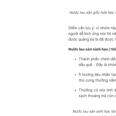
Nước lau sàn gốc hóa học 
Điểm cần lưu ý: vì nhóm n
người dễ kích ứng mùi thì n
được quảng bá là đã được V
Nước lau sàn sinh học / th
Thành phần chính đến
dầu quế… Đây là nhóm
Ít hương liệu nhân t
thú cưng thường nằm 
Thường có mùi tinh d
sạch thoáng mà còn có
Nước lau sàn sinh học làm