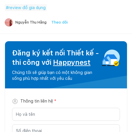
#
review đồ gia dụng
Theo dõi
Nguyễn Thu Hằng
Đăng ký kết nối Thiết kế -
thi công với
Happynest
Chúng tôi sẽ giúp bạn có một không gian
sống phù hợp nhất với yêu cầu
Thông tin liên hệ
*