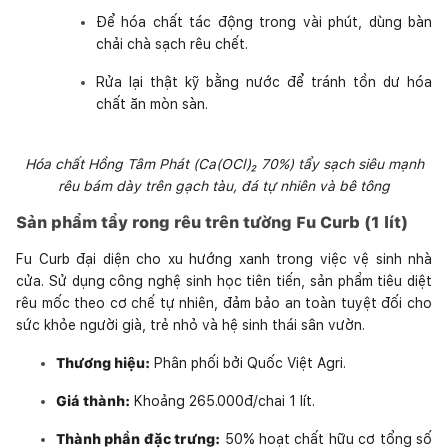
Để hóa chất tác động trong vài phút, dùng bàn
chải chà sạch rêu chết.
Rửa lại thật kỹ bằng nước để tránh tồn dư hóa
chất ăn mòn sàn.
Hóa chất Hồng Tâm Phát (Ca(OCl)₂ 70%) tẩy sạch siêu mạnh
rêu bám dày trên gạch tàu, đá tự nhiên và bê tông
Sản phẩm tẩy rong rêu trên tường Fu Curb (1 lít)
Fu Curb đại diện cho xu hướng xanh trong việc vệ sinh nhà
cửa. Sử dụng công nghệ sinh học tiên tiến, sản phẩm tiêu diệt
rêu mốc theo cơ chế tự nhiên, đảm bảo an toàn tuyệt đối cho
sức khỏe người già, trẻ nhỏ và hệ sinh thái sân vườn.
Thương hiệu:
Phân phối bởi Quốc Việt Agri.
Giá thành:
Khoảng 265.000đ/chai 1 lít.
Thành phần đặc trưng:
50% hoạt chất hữu cơ tổng số