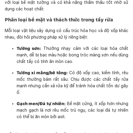
với loại bề mặt tường và có khả năng thẩm thấu tốt nhờ sử
dụng các hoạt chất:
Phân loại bề mặt và thách thức trong tẩy rửa
Mỗi loại vật liệu xây dựng có cấu trúc hóa học và độ xốp khác
nhau, đòi hỏi phương pháp xử lý riêng biệt:
Tường sơn:
Thường nhạy cảm với các loại hóa chất
mạnh, dễ bị bạc màu hoặc bong tróc màng sơn nếu dùng
chất tẩy có tính ăn mòn cao.
Tường xi măng/bê tông:
Có độ xốp cao, kiềm tính, rêu
mốc thường bám rất sâu. Chịu được các chất tẩy rửa
mạnh nhưng cần xả rửa kỹ để tránh hóa chất tồn dư gây
ố.
Gạch men/Đá tự nhiên:
Bề mặt cứng, ít xốp hơn nhưng
mạch gạch là nơi rêu mốc trú ngụ, các loại đá tự nhiên
có thể bị ăn mòn bởi axit.