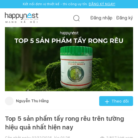
Kết nối đơn vị thiết kế - thi công uy tín.
ĐĂNG KÝ NGAY!
Đăng nhập
Đăng ký
M
Ạ
N
G
X
Ã
H
Ộ
I
Nguyễn Thu Hằng
Theo dõi
Top 5 sản phẩm tẩy rong rêu trên tường
hiệu quả nhất hiện nay
Cập nhật ngày
02/12/2025, lúc 01:26
2.807
lượt xem