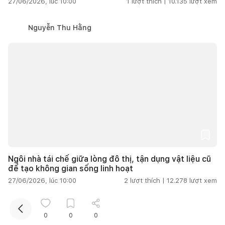
27/06/2026, lúc 10:00
1
lượt thích |
10.135
lượt xem
Nguyễn Thu Hằng
Kết nối thiết kế, thi công
Ngôi nhà tái chế giữa lòng đô thị, tận dụng vật liệu cũ
để tạo không gian sống linh hoạt
27/06/2026, lúc 10:00
2
lượt thích |
12.278
lượt xem
Thu Nguyễn
0
0
0