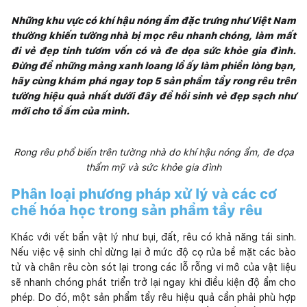
Những khu vực có khí hậu nóng ẩm đặc trưng như Việt Nam
thường khiến tường nhà bị mọc rêu nhanh chóng, làm mất
đi vẻ đẹp tinh tươm vốn có và đe dọa sức khỏe gia đình.
Đừng để những mảng xanh loang lổ ấy làm phiền lòng bạn,
hãy cùng khám phá ngay top 5 sản phẩm tẩy rong rêu trên
tường hiệu quả nhất dưới đây để hồi sinh vẻ đẹp sạch như
mới cho tổ ấm của mình.
Rong rêu phổ biến trên tường nhà do khí hậu nóng ẩm, đe dọa
thẩm mỹ và sức khỏe gia đình
Phân loại phương pháp xử lý và các cơ
chế hóa học trong sản phẩm tẩy rêu
Khác với vết bẩn vật lý như bụi, đất, rêu có khả năng tái sinh.
Nếu việc vệ sinh chỉ dừng lại ở mức độ cọ rửa bề mặt các bào
tử và chân rêu còn sót lại trong các lỗ rỗng vi mô của vật liệu
sẽ nhanh chóng phát triển trở lại ngay khi điều kiện độ ẩm cho
phép. Do đó, một sản phẩm tẩy rêu hiệu quả cần phải phù hợp