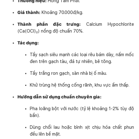
Thương hiệu:
Hồng Tâm Phát
Giá thành:
Khoảng 70.000đ/kg.
Thành phần đặc trưng:
Calcium Hypochlorite
(Ca(OCl)₂) nồng độ chuẩn 70%.
Tác dụng:
Tẩy sạch siêu mạnh các loại rêu bám dày, nấm mốc
đen trên gạch tàu, đá tự nhiên, bê tông.
Tẩy trắng ron gạch, sàn nhà bị ố màu.
Khử trùng hệ thống cống rãnh, khu vực ẩm thấp.
Hướng dẫn sử dụng chuẩn chuyên gia:
Pha loãng bột với nước (tỷ lệ khoảng 1-2% tùy độ
bẩn).
Dùng chổi lau hoặc bình xịt chịu hóa chất phun
đều lên bề mặt.