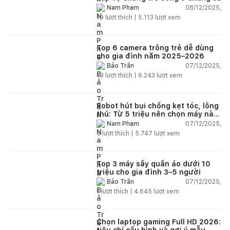
08/12/2025,
Nam Phạm
19
lượt thích |
5.113
lượt xem
Top 6 camera trông trẻ dễ dùng
cho gia đình năm 2025–2026
07/12/2025,
Bảo Trần
19
lượt thích |
6.243
lượt xem
Robot hút bụi chống kẹt tóc, lông
thú: Từ 5 triệu nên chọn máy nào
năm 2025–2026?
07/12/2025,
Nam Phạm
6
lượt thích |
5.747
lượt xem
Top 3 máy sấy quần áo dưới 10
triệu cho gia đình 3–5 người
07/12/2025,
Bảo Trần
1
lượt thích |
4.645
lượt xem
Chọn laptop gaming Full HD 2026:
tiêu chí cấu hình và gợi ý mẫu