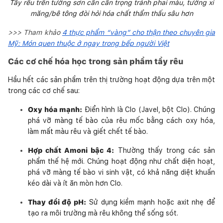
Tẩy rêu trên tường sơn cần cẩn trọng tránh phai màu, tường xi
măng/bê tông đòi hỏi hóa chất thẩm thấu sâu hơn
>>> Tham khảo
4 thực phẩm “vàng” cho thận theo chuyên gia
Mỹ: Món quen thuộc ở ngay trong bếp người Việt
Các cơ chế hóa học trong sản phẩm tẩy rêu
Hầu hết các sản phẩm trên thị trường hoạt động dựa trên một
trong các cơ chế sau:
Oxy hóa mạnh:
Điển hình là Clo (Javel, bột Clo). Chúng
phá vỡ màng tế bào của rêu mốc bằng cách oxy hóa,
làm mất màu rêu và giết chết tế bào.
Hợp chất Amoni bậc 4:
Thường thấy trong các sản
phẩm thế hệ mới. Chúng hoạt động như chất diện hoạt,
phá vỡ màng tế bào vi sinh vật, có khả năng diệt khuẩn
kéo dài và ít ăn mòn hơn Clo.
Thay đổi độ pH:
Sử dụng kiềm mạnh hoặc axit nhẹ để
tạo ra môi trường mà rêu không thể sống sót.