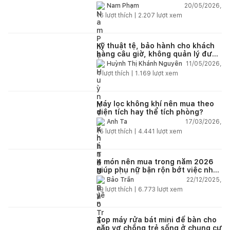
20/05/2026,
Nam Phạm
16
lượt thích |
2.207
lượt xem
Kỹ thuật tệ, bảo hành cho khách
hàng câu giờ, không quản lý được
nhân viên xây dựng của mình,
11/05/2026,
Huỳnh Thị Khánh Nguyên
điện nhẹ, điện nước, tường quá
4
lượt thích |
1.169
lượt xem
kém. Luôn đổ lỗi cho nhân viên.
Bảo hành quá tệ, tôi phải đợi rất
lâu mới dc bảo hành, liên hệ để
được bảo hành thì bơ khách
Máy lọc không khí nên mua theo
diện tích hay thể tích phòng?
17/03/2026,
Anh Ta
15
lượt thích |
4.441
lượt xem
4 món nên mua trong năm 2026
giúp phụ nữ bận rộn bớt việc nhà,
nhẹ đầu mỗi ngày
22/12/2025,
Bảo Trần
19
lượt thích |
6.773
lượt xem
Top máy rửa bát mini để bàn cho
cặp vợ chồng trẻ sống ở chung cư