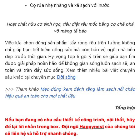
Cọ rửa nhẹ nhàng và xả sạch với nước.
Hoạt chất hữu cơ sinh học, tiêu diệt rêu mốc bằng cơ chế phá
vỡ màng tế bào
Việc lựa chọn đúng sản phẩm tẩy rong rêu trên tường không
chỉ giúp bạn tiết kiệm công sức mà còn bảo vệ ngôi nhà bền
đẹp trước thời gian. Hy vọng top 5 gợi ý trên sẽ giúp bạn tìm
được giải pháp hoàn hảo để không gian sống luôn sạch sẽ, an
toàn và tràn đầy sức sống.
Xem thêm nhiều bài viết chuyên
sâu khác tại chuyên mục
Đời sống
.
>>> Tham khảo
Mẹo dùng kem đánh răng làm sạch nồi chảo
hiệu quả an toàn cho mọi chất liệu
Tổng hợp
Nếu bạn đang có nhu cầu thiết kế công trình, nội thất, hãy
để lại lời nhắn trong box. Đội ngũ
Happynest
của chúng tôi
sẽ liên hệ và hỗ trợ nhanh chóng.