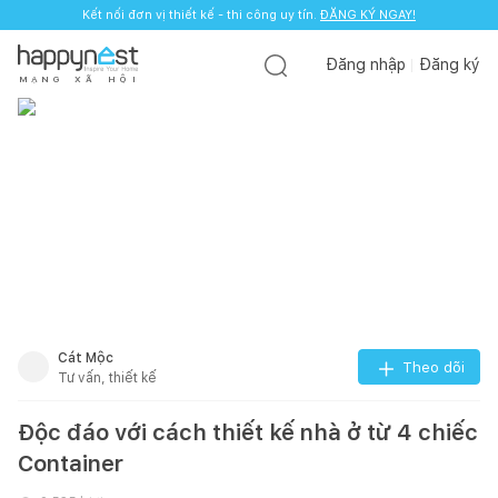
Kết nối đơn vị thiết kế - thi công uy tín.
ĐĂNG KÝ NGAY!
Đăng nhập
Đăng ký
M
Ạ
N
G
X
Ã
H
Ộ
I
Cát Mộc
Theo dõi
Tư vấn, thiết kế
Độc đáo với cách thiết kế nhà ở từ 4 chiếc
Container