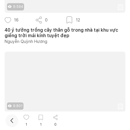
9.594
16
0
12
40 ý tưởng trồng cây thân gỗ trong nhà tại khu vực
giếng trời mái kính tuyệt đẹp
Nguyễn Quỳnh Hương
Kết nối thiết kế, thi công
Mua sắm hoàn thiện nhà
9.801
19
0
17
1
1
0
Những giải pháp thiết kế mái hiên đẹp vừa che nắng