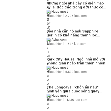
Những ngôi nhà cây có diện mạo
kỳ lạ, độc đáo trong đời thực còn
hơn cả từ thế giới cổ tích
Happynest
0
lượt thích |
2.706
lượt xem
Tòa nhà căn hộ mới Sapphire
Berlin có khả năng thanh lọc
không khí thành phố
Ashui.com
0
lượt thích |
1.547
lượt xem
Park City House: Ngôi nhà mở với
không gian ngập tràn thiên nhiên
Happynest
0
lượt thích |
5.539
lượt xem
The Longcave: “chốn ẩn náu”
bình yên giữa cuộc sống quay
cuồng
Happynest
4
lượt thích |
11.130
lượt xem