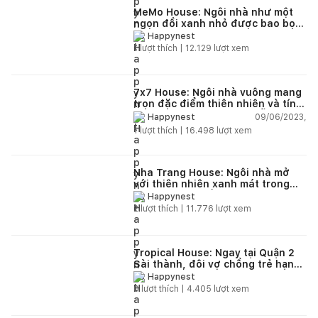
MeMo House: Ngôi nhà như một
ngọn đồi xanh nhỏ được bao bọc
bởi vườn cây từ dưới lên trên
Happynest
1
lượt thích |
12.129
lượt xem
7x7 House: Ngôi nhà vuông mang
trọn đặc điểm thiên nhiên và tính
cách của con người Đà Nẵng
09/06/2023,
Happynest
1
lượt thích |
16.498
lượt xem
Nha Trang House: Ngôi nhà mở
với thiên nhiên xanh mát trong
từng khoảng sống
Happynest
2
lượt thích |
11.776
lượt xem
Tropical House: Ngay tại Quận 2
Sài thành, đôi vợ chồng trẻ hạnh
phúc trong căn hộ chung cư với
Happynest
“nắng vàng, biển xanh” miền
0
lượt thích |
4.405
lượt xem
nhiệt đới