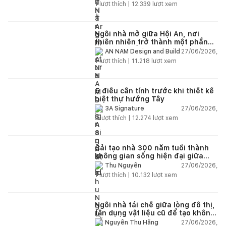
1
lượt thích |
12.339
lượt xem
Ngôi nhà mở giữa Hội An, nơi
thiên nhiên trở thành một phần
của cuộc sống
27/06/2026,
AN NAM Design and Build
1
lượt thích |
11.218
lượt xem
5 điều cần tính trước khi thiết kế
biệt thự hướng Tây
27/06/2026,
3A Signature
2
lượt thích |
12.274
lượt xem
Cải tạo nhà 300 năm tuổi thành
không gian sống hiện đại giữa
thiên nhiên
27/06/2026,
Thu Nguyễn
1
lượt thích |
10.132
lượt xem
Ngôi nhà tái chế giữa lòng đô thị,
tận dụng vật liệu cũ để tạo không
gian sống linh hoạt
27/06/2026,
Nguyễn Thu Hằng