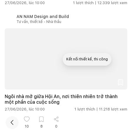
27/06/2026, lúc 10:00
1
lượt thích |
12.339
lượt xem
AN NAM Design and Build
Tư vấn, thiết kế - Nhà thầu
Kết nối thiết kế, thi công
Mua sắm hoàn thiện nhà
Ngôi nhà mở giữa Hội An, nơi thiên nhiên trở thành
một phần của cuộc sống
27/06/2026, lúc 10:00
1
lượt thích |
11.218
lượt xem
Thu Nguyễn
10
8
0