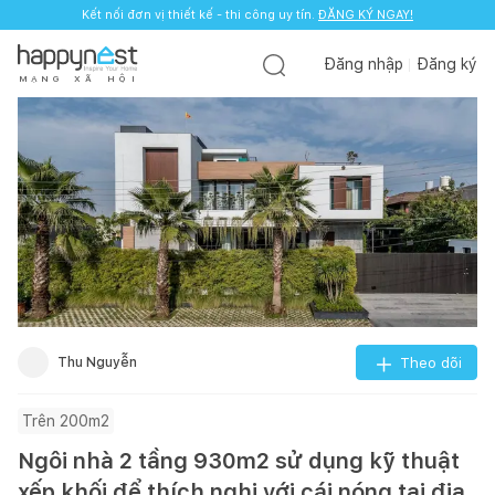
Kết nối đơn vị thiết kế - thi công uy tín.
ĐĂNG KÝ NGAY!
Đăng nhập
Đăng ký
M
Ạ
N
G
X
Ã
H
Ộ
I
Thu Nguyễn
Theo dõi
Trên 200m2
Ngôi nhà 2 tầng 930m2 sử dụng kỹ thuật
xếp khối để thích nghi với cái nóng tại địa