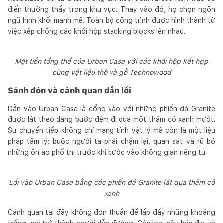
điển thường thấy trong khu vực. Thay vào đó, họ chọn ngôn
ngữ hình khối mạnh mẽ. Toàn bộ công trình được hình thành từ
việc xếp chồng các khối hộp stacking blocks lên nhau.
Mặt tiền tổng thể của Urban Casa với các khối hộp kết hợp
cùng vật liệu thô và gỗ Technowood
Sảnh đón và cảnh quan dẫn lối
Dẫn vào Urban Casa là cổng vào với những phiến đá Granite
được lát theo dạng bước đệm đi qua một thảm cỏ xanh mướt.
Sự chuyển tiếp không chỉ mang tính vật lý mà còn là một liệu
pháp tâm lý: buộc người ta phải chậm lại, quan sát và rũ bỏ
những ồn ào phố thị trước khi bước vào không gian riêng tư.
Lối vào Urban Casa bằng các phiến đá Granite lát qua thảm cỏ
xanh
Cảnh quan tại đây không đơn thuần để lấp đầy những khoảng
trống, mà trở thành người dẫn đường. Các loại cây bản địa và