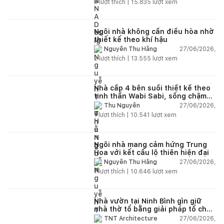
3
lượt thích |
15.835
lượt xem
Ngôi nhà không cần điều hòa nhờ
thiết kế theo khí hậu
27/06/2026,
Nguyễn Thu Hằng
2
lượt thích |
13.555
lượt xem
Nhà cấp 4 bên suối thiết kế theo
tinh thần Wabi Sabi, sống chậm
giữa thiên nhiên
27/06/2026,
Thu Nguyễn
1
lượt thích |
10.541
lượt xem
Ngôi nhà mang cảm hứng Trung
Hoa với kết cấu lộ thiên hiện đại
27/06/2026,
Nguyễn Thu Hằng
1
lượt thích |
10.646
lượt xem
Nhà vườn tại Ninh Bình gìn giữ
nhà thờ tổ bằng giải pháp tổ chức
lại không gian
27/06/2026,
TNT Architecture