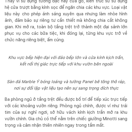
Thay vì sử dụng tường đặc hay cửa gỗ, kiến trúc sư sử dụng
hệ cửa trượt bằng kính sọc để ngăn chia các khu vực. Loại vật
liệu này cho phép ánh sáng xuyên qua nhưng làm nhòe hình
ảnh, đảm bảo sự riêng tư cần thiết mà không chia cắt không
gian. Khi mở ra, toàn bộ tầng trệt trở thành một đại sảnh lớn
phục vụ cho các bữa tiệc, khi đóng lại, từng khu vực trở về
chức năng riêng biệt, ấm cúng.
Khu vực bếp hiện đại với đảo bếp lớn và cửa kính kịch trần,
kết nối thị giác trực tiếp với khu vườn bên ngoài
Sàn đá Marble Ý bóng loáng và tường Panel bê tông thô ráp,
nơi sự đối lập vật liệu tạo nên sự sang trọng đích thực
Ba phòng ngủ ở tầng trệt đều được bố trí để tiếp xúc trực tiếp
với các khoảng vườn riêng. Phòng ngủ chính, được ví như trái
tim của sự nghỉ ngơi, sở hữu vách kính kịch trần mở ra khu
vườn chính. Gia chủ có thể nằm trên chiếc giường Minotti sang
trọng và cảm nhận thiên nhiên ngay trong tầm mắt.