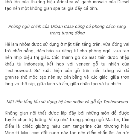
khổ lớn của thương hiệu Ariostea và gạch mosaic của Diesel
tạo nên một không gian spa tại gia đầy cá tính.
Phòng ngủ chính của Urban Casa cũng có phong cách sang
trọng tương đồng
Hệ lam nhôm được sử dụng ở mặt tiền tầng trên, vừa đóng vai
trò chắn nắng, đảm bảo sự riêng tư cho phòng ngủ, vừa tạo
nên nhịp điệu thị giác. Các thanh gỗ ốp mặt tiền được nhập
khẩu từ Indonesia, kết hợp với veneer gỗ tự nhiên của
Technowood. Sự xuất hiện của gỗ trên nền trắng và đá
granite thô mộc tạo nên sự cân bằng về xúc giác: giữa trơn
láng và thô ráp, giữa lạnh và ấm, giữa nhân tạo và tự nhiên.
Mặt tiền tầng lầu sử dụng hệ lam nhôm và gỗ ốp Technowood
Không gian nội thất được lấp đầy bởi những món đồ được
tuyển chọn kỹ lưỡng. Ví dụ như trong phòng ngủ Master, tâm
điểm là chiếc giường màu cam tangerine của thương hiệu
Minotti. Màu cam đất nung này tạo nên điểm nhấn ấm áp rực