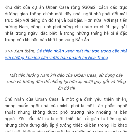
Khu đất của dự án Urban Casa rộng 930m2, cách các trục
đường giao thông chính một dãy nhà, ngôi nhà phải đối mặt
trực tiếp với tiếng ồn đô thị và bụi bặm. Hơn nữa, với mặt tiền
hướng Nam, công trình phải hứng chịu bức xạ nhiệt gay gắt
nhất trong ngày, đặc biệt là trong những tháng hè oi ả đặc
trưng của khí hậu bán khô hạn vùng Bắc Ấn.
>>> Xem thêm:
Cả thiên nhiên xanh mát thu trọn trong căn nhà
với những khoảng sân vườn bao quanh tại Nha Trang
Mặt tiền hướng Nam kín đáo của Urban Casa, sử dụng cây
xanh và tường đặc để chống lại bức xạ nhiệt gay gắt và tiếng
ồn đô thị
Chủ nhân của Urban Casa là một gia đình yêu thiên nhiên,
mong muốn ngôi nhà của mình phải là một tác phẩm nghệ
thuật nhưng không được phô trương hào nhoáng ra bên
ngoài. Yêu cầu đặt ra là một thiết kế tối giản từ bên ngoài
nhưng chứa đựng đầy ắp ý tưởng thiết kế bên trong. Họ khao
khát một không gian sống nơi thiên nhiên hòa chung mạch đập