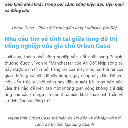
xếp khối điêu khắc trong bối cảnh sống hiện đại, tiện nghi
và đẳng cấp.
Urban Casa - Pháo đài xanh giữa lòng Ludhiana (Ấn Độ)
Nhu cầu tìm về tĩnh tại giữa lòng đô thị
công nghiệp của gia chủ Urban Casa
Ludhiana, thành phố công nghiệp sầm uất nhất bang Punjab,
thường được ví von là “Manchester của Ấn Độ”. Nhịp sống tại
đây được định hình bởi tiếng ồn của máy móc, sự hối hả của
giao thương và mật độ xây dựng ngày càng dày đặc. Đối với
một kiến trúc sư, bối cảnh này đặt ra một bài toán hóc búa:
Làm thế nào để kiến tạo một không gian sống không chỉ đáp
ứng nhu cầu trú ngụ mà còn thỏa mãn khát khao tinh thần về
sự tĩnh lặng và riêng tư?
Ngoại thất Urban Casa thể hiện sự kín đáo và đối lập với bối
cảnh đô thị hỗn tạp xung quanh