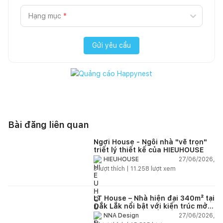
Hạng mục
*
Gửi yêu cầu
Bài đăng liên quan
Ngơi House - Ngôi nhà "vẽ trọn"
triết lý thiết kế của HIEUHOUSE
27/06/2026,
HIEUHOUSE
3
lượt thích |
11.258
lượt xem
LT House – Nhà hiện đại 340m² tại
Đắk Lắk nổi bật với kiến trúc mở
và hệ sân vườn kết nối thiên
27/06/2026,
NNA Design
nhiên