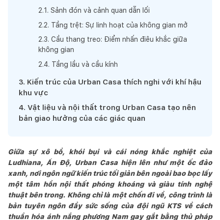
2
.
1
.
Sảnh đón và cảnh quan dẫn lối
2
.
2
.
Tầng trệt: Sự linh hoạt của không gian mở
2
.
3
.
Cầu thang treo: Điểm nhấn điêu khắc giữa
không gian
2
.
4
.
Tầng lầu và cầu kính
3
.
Kiến trúc của Urban Casa thích nghi với khí hậu
khu vực
4
.
Vật liệu và nội thất trong Urban Casa tạo nên
bản giao hưởng của các giác quan
Giữa sự xô bồ, khói bụi và cái nóng khắc nghiệt của
Ludhiana, Ấn Độ, Urban Casa hiện lên như một ốc đảo
xanh, nơi ngôn ngữ kiến trúc tối giản bên ngoài bao bọc lấy
một tâm hồn nội thất phóng khoáng và giàu tính nghệ
thuật bên trong. Không chỉ là một chốn đi về, công trình là
bản tuyên ngôn đầy sức sống của đội ngũ KTS về cách
thuần hóa ánh nắng phương Nam gay gắt bằng thủ pháp