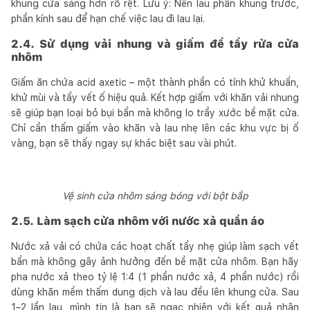
khung cửa sáng hơn rõ rệt. Lưu ý: Nên lau phần khung trước,
phần kính sau để hạn chế việc lau đi lau lại.
2.4. Sử dụng vải nhung và giấm để tẩy rửa cửa
nhôm
Giấm ăn chứa acid axetic – một thành phần có tính khử khuẩn,
khử mùi và tẩy vết ố hiệu quả. Kết hợp giấm với khăn vải nhung
sẽ giúp bạn loại bỏ bụi bẩn mà không lo trầy xước bề mặt cửa.
Chỉ cần thấm giấm vào khăn và lau nhẹ lên các khu vực bị ố
vàng, bạn sẽ thấy ngay sự khác biệt sau vài phút.
Vệ sinh cửa nhôm sáng bóng với bột bắp
2.5. Làm sạch cửa nhôm với nước xả quần áo
Nước xả vải có chứa các hoạt chất tẩy nhẹ giúp làm sạch vết
bẩn mà không gây ảnh hưởng đến bề mặt cửa nhôm. Bạn hãy
pha nước xả theo tỷ lệ 1:4 (1 phần nước xả, 4 phần nước) rồi
dùng khăn mềm thấm dung dịch và lau đều lên khung cửa. Sau
1–2 lần lau, mình tin là bạn sẽ ngạc nhiên với kết quả nhận