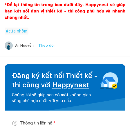
*Để lại thông tin trong box dưới đây,
Happynest
sẽ giúp
bạn kết nối đơn vị thiết kế - thi công phù hợp và nhanh
chóng nhất.
#
cửa nhôm
Theo dõi
An Nguyễn
Đăng ký kết nối Thiết kế -
thi công với
Happynest
Chúng tôi sẽ giúp bạn có một không gian
sống phù hợp nhất với yêu cầu
Thông tin liên hệ
*