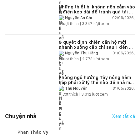
Những thiết bị không nên cắm vào
ổ điện kéo dài để tránh quá tải và
chập cháy trong nhà
02/06/2026,
Nguyễn An Chi
9
lượt thích |
3.347
lượt xem
5 quyết định khiến căn hộ mới
nhanh xuống cấp chỉ sau 1 đến 2
năm
01/06/2026,
Nguyễn Thu Hằng
5
lượt thích |
2.773
lượt xem
Phòng ngủ hướng Tây nóng hầm
hập phải xử lý thế nào để nhà mát
hơn?
31/05/2026,
Thu Nguyễn
1
lượt thích |
3.812
lượt xem
Chuyện nhà
Xem tất cả
Phan Thảo Vy