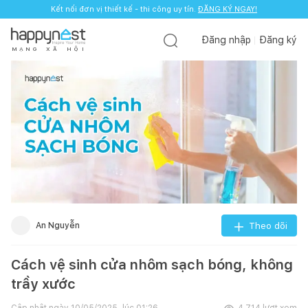
Kết nối đơn vị thiết kế - thi công uy tín.
ĐĂNG KÝ NGAY!
Đăng nhập
Đăng ký
M
Ạ
N
G
X
Ã
H
Ộ
I
An Nguyễn
Theo dõi
Cách vệ sinh cửa nhôm sạch bóng, không
trầy xước
Cập nhật ngày
10/05/2025, lúc 01:26
4.714
lượt xem