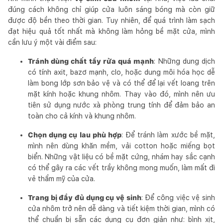
đúng cách không chỉ giúp cửa luôn sáng bóng mà còn giữ
được độ bền theo thời gian. Tuy nhiên, để quá trình làm sạch
đạt hiệu quả tốt nhất mà không làm hỏng bề mặt cửa, mình
cần lưu ý một vài điểm sau:
Tránh dùng chất tẩy rửa quá mạnh
: Những dung dịch
có tính axit, bazơ mạnh, clo, hoặc dung môi hóa học dễ
làm bong lớp sơn bảo vệ và có thể để lại vết loang trên
mặt kính hoặc khung nhôm. Thay vào đó, mình nên ưu
tiên sử dụng nước xà phòng trung tính để đảm bảo an
toàn cho cả kính và khung nhôm.
Chọn dụng cụ lau phù hợp
: Để tránh làm xước bề mặt,
mình nên dùng khăn mềm, vải cotton hoặc miếng bọt
biển. Những vật liệu có bề mặt cứng, nhám hay sắc cạnh
có thể gây ra các vết trầy không mong muốn, làm mất đi
vẻ thẩm mỹ của cửa.
Trang bị đầy đủ dụng cụ vệ sinh
: Để công việc vệ sinh
cửa nhôm trở nên dễ dàng và tiết kiệm thời gian, mình có
thể chuẩn bị sẵn các dụng cụ đơn giản như: bình xịt,