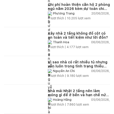
Chi phí hoàn thiện căn hộ 2 phòng
ngủ năm 2026 kèm dự toán chi
tiết và ví dụ thực tế
20/06/2026,
Phương Trang
5
lượt thích |
10.205
lượt xem
Xây nhà 2 tầng không đổ cột có
an toàn và tiết kiệm như lời đồn?
06/06/2026,
Thanh Hoa
2
lượt thích |
4.177
lượt xem
Vì sao nhà có rất nhiều tủ nhưng
vẫn luôn trong tình trạng thiếu
chỗ chứa đồ?
06/06/2026,
Nguyễn An Chi
5
lượt thích |
9.180
lượt xem
Nhà mái Nhật 2 tầng nên làm
móng gì để ở bền và hạn chế nứt
lún?
05/06/2026,
Hoàng Hằng
5
lượt thích |
7.860
lượt xem