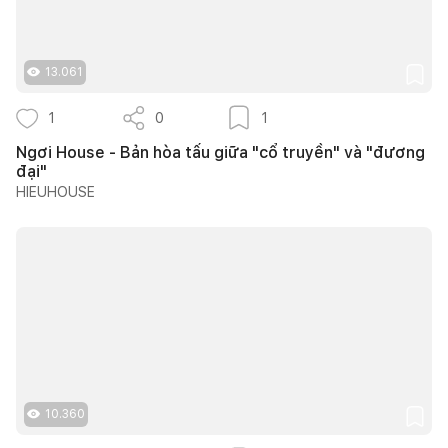
13.061
1
0
1
Ngơi House - Bản hòa tấu giữa "cổ truyền" và "đương
đại"
HIEUHOUSE
10.360