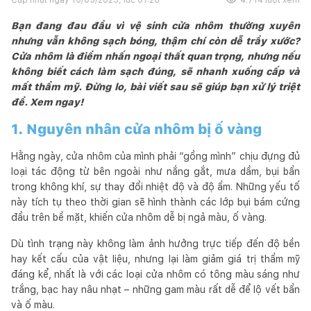
Bạn đang đau đầu vì vệ sinh cửa nhôm thường xuyên
nhưng vẫn không sạch bóng, thậm chí còn dễ trầy xước?
Cửa nhôm là điểm nhấn ngoại thất quan trọng, nhưng nếu
không biết cách làm sạch đúng, sẽ nhanh xuống cấp và
mất thẩm mỹ. Đừng lo, bài viết sau sẽ giúp bạn xử lý triệt
để. Xem ngay!
1. Nguyên nhân cửa nhôm bị ố vàng
Hằng ngày, cửa nhôm của mình phải “gồng mình” chịu đựng đủ
loại tác động từ bên ngoài như nắng gắt, mưa dầm, bụi bẩn
trong không khí, sự thay đổi nhiệt độ và độ ẩm. Những yếu tố
này tích tụ theo thời gian sẽ hình thành các lớp bụi bám cứng
đầu trên bề mặt, khiến cửa nhôm dễ bị ngả màu, ố vàng.
Dù tình trạng này không làm ảnh hưởng trực tiếp đến độ bền
hay kết cấu của vật liệu, nhưng lại làm giảm giá trị thẩm mỹ
đáng kể, nhất là với các loại cửa nhôm có tông màu sáng như
trắng, bạc hay nâu nhạt – những gam màu rất dễ để lộ vết bẩn
và ố màu.