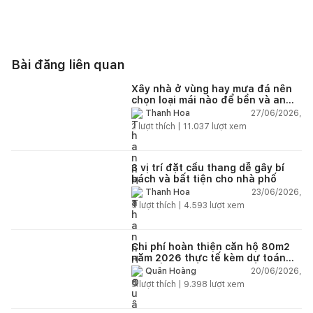
Bài đăng liên quan
Xây nhà ở vùng hay mưa đá nên
chọn loại mái nào để bền và an
toàn?
27/06/2026,
Thanh Hoa
2
lượt thích |
11.037
lượt xem
3 vị trí đặt cầu thang dễ gây bí
bách và bất tiện cho nhà phố
23/06/2026,
Thanh Hoa
5
lượt thích |
4.593
lượt xem
Chi phí hoàn thiện căn hộ 80m2
năm 2026 thực tế kèm dự toán
chi tiết từng hạng mục
20/06/2026,
Quân Hoàng
9
lượt thích |
9.398
lượt xem