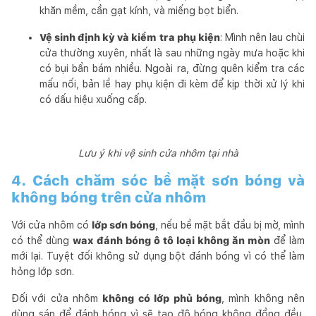
khăn mềm, cần gạt kính, và miếng bọt biển.
Vệ sinh định kỳ và kiểm tra phụ kiện
: Mình nên lau chùi
cửa thường xuyên, nhất là sau những ngày mưa hoặc khi
có bụi bẩn bám nhiều. Ngoài ra, đừng quên kiểm tra các
mấu nối, bản lề hay phụ kiện đi kèm để kịp thời xử lý khi
có dấu hiệu xuống cấp.
Lưu ý khi vệ sinh cửa nhôm tại nhà
4. Cách chăm sóc bề mặt sơn bóng và
không bóng trên cửa nhôm
Với cửa nhôm có
lớp sơn bóng
, nếu bề mặt bắt đầu bị mờ, mình
có thể dùng
wax đánh bóng ô tô loại không ăn mòn
để làm
mới lại. Tuyệt đối không sử dụng bột đánh bóng vì có thể làm
hỏng lớp sơn.
Đối với cửa nhôm
không có lớp phủ bóng
, mình không nên
dùng sáp để đánh bóng vì sẽ tạo độ bóng không đồng đều,