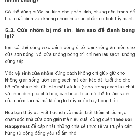
nhôm không?
Có thể dùng nước lau kính cho phần kính, nhưng nên tránh để
hóa chất dính vào khung nhôm nếu sản phẩm có tính tẩy mạnh.
5.3. Cửa nhôm bị mờ xỉn, làm sao để đánh bóng
lại?
Bạn có thể dùng wax đánh bóng ô tô loại không ăn mòn cho
cửa sơn bóng; với cửa không bóng thì chỉ nên lau sạch, không
dùng sáp.
Việc
vệ sinh cửa nhôm
đúng cách không chỉ giúp giữ cho
không gian sống luôn sáng sạch mà còn kéo dài tuổi thọ cho
bộ cửa nhà mình. Chỉ cần một vài lưu ý nhỏ trong cách lau chùi
và chọn dụng cụ phù hợp, bạn hoàn toàn có thể tự làm sạch
cửa nhôm tại nhà mà không lo trầy xước hay hỏng hóc.
Nếu bạn thấy bài viết hữu ích và muốn biết thêm nhiều mẹo
chăm sóc nhà cửa đơn giản mà hiệu quả, đừng quên
theo dõi
Happynest
để cập nhật những chia sẻ thực tế và truyền cảm
hứng từ cộng đồng yêu tổ ấm nhé!