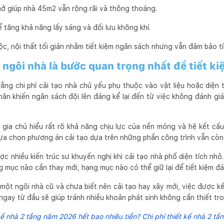
mở giúp nhà 45m2 vẫn rộng rãi và thông thoáng.
để tăng khả năng lấy sáng và đối lưu không khí.
mộc, nội thất tối giản nhằm tiết kiệm ngân sách nhưng vẫn đảm bảo t
 ngôi nhà là bước quan trọng nhất để tiết kiệ
ằng chi phí cải tạo nhà chủ yếu phụ thuộc vào vật liệu hoặc diện t
n khiến ngân sách đội lên đáng kể lại đến từ việc không đánh giá
 gia chủ hiểu rất rõ khả năng chịu lực của nền móng và hệ kết cấu
lựa chọn phương án cải tạo dựa trên những phần công trình vẫn cò
c nhiều kiến trúc sư khuyến nghị khi cải tạo nhà phố diện tích nhỏ.
g mục nào cần thay mới, hạng mục nào có thể giữ lại để tiết kiệm đán
t ngôi nhà cũ và chưa biết nên cải tạo hay xây mới, việc được kết
ngay từ đầu sẽ giúp tránh nhiều khoản phát sinh không cần thiết tro
kế nhà 2 tầng năm 2026 hết bao nhiêu tiền? Chi phí thiết kế nhà 2 tần