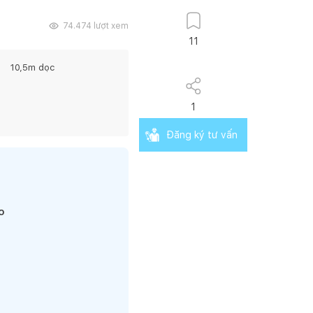
74.474
lượt xem
11
10,5
m dọc
1
Đăng ký tư vấn
o