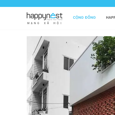
CỘNG ĐỒNG
HAP
M
Ạ
N
G
X
Ã
H
Ộ
I