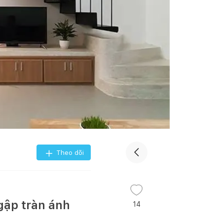
Theo dõi
gập tràn ánh
14