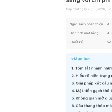
Cập nhật ngày
20/06/2026, lúc 
Ngân sách hoàn thiện
400
Diện tích mặt bằng
45
Thiết kế
Võ
Mục lục
1
.
Tóm tắt nhanh nhữn
2
.
Hiểu rõ hiện trạng 
3
.
Giải pháp kết cấu 
4
.
Mặt tiền gạch thô 
5
.
Không gian mở giúp
6
.
Cầu thang thép mản