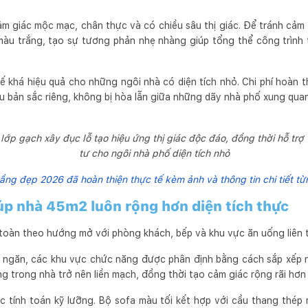
m giác mộc mạc, chân thực và có chiều sâu thị giác. Để tránh cảm 
màu trắng, tạo sự tương phản nhẹ nhàng giúp tổng thể công trình 
kế khá hiệu quả cho những ngôi nhà có diện tích nhỏ. Chi phí hoàn 
u bản sắc riêng, không bị hòa lẫn giữa những dãy nhà phố xung qua
ớp gạch xây đục lỗ tạo hiệu ứng thị giác độc đáo, đồng thời hỗ trợ 
tư cho ngôi nhà phố diện tích nhỏ
ầng đẹp 2026 đã hoàn thiện thực tế kèm ảnh và thông tin chi tiết t
p nhà 45m2 luôn rộng hơn diện tích thực
 toàn theo hướng mở với phòng khách, bếp và khu vực ăn uống liên 
 ngăn, các khu vực chức năng được phân định bằng cách sắp xếp nội
g trong nhà trở nên liền mạch, đồng thời tạo cảm giác rộng rãi hơn s
c tính toán kỹ lưỡng. Bộ sofa màu tối kết hợp với cầu thang thép