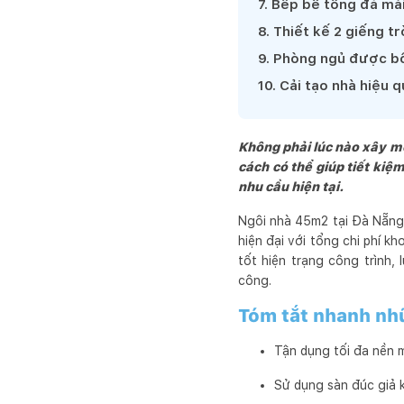
7
.
Bếp bê tông đá mài
8
.
Thiết kế 2 giếng tr
9
.
Phòng ngủ được bố 
10
.
Cải tạo nhà hiệu 
Không phải lúc nào xây mới
cách có thể giúp tiết kiệ
nhu cầu hiện tại.
Ngôi nhà 45m2 tại Đà Nẵng l
hiện đại với tổng chi phí k
tốt hiện trạng công trình, 
công.
Tóm tắt nhanh nhữ
Tận dụng tối đa nền m
Sử dụng sàn đúc giả k