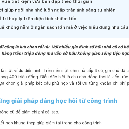
 vừa tiết kiệm vừa bền đẹp theo thời gian
ời giúp ngôi nhà nhỏ luôn ngập tràn ánh sáng tự nhiên
trí hợp lý trên diện tích khiêm tốn
quả không nằm ở ngân sách lớn mà ở việc hiểu đúng nhu cầu
 cũng là lựa chọn tối ưu. Với nhiều gia đình sở hữu nhà cũ có kế
m hàng trăm triệu đồng mà vẫn sở hữu không gian sống tiện ng
à một ví dụ điển hình. Trên nền một căn nhà cấp 4 cũ, gia chủ đã 
hoảng 400 triệu đồng. Điều đặc biệt là chủ nhà đồng thời là kiến trúc
lựa chọn giải pháp kết cấu phù hợp và tối ưu từng khoản chi phí p
ng giải pháp đáng học hỏi từ công trình
óng cũ để giảm chi phí cải tạo.
ết hợp khung thép giúp giảm tải trọng cho công trình.