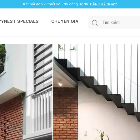
Kết nối đơn vị thiết kế - thi công uy tín.
ĐĂNG KÝ NGAY!
PYNEST SPECIALS
CHUYÊN GIA