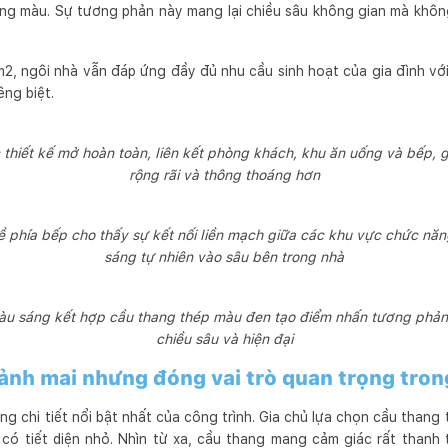
ng màu. Sự tương phản này mang lại chiều sâu không gian mà không
m2, ngôi nhà vẫn đáp ứng đầy đủ nhu cầu sinh hoạt của gia đình vớ
ng biệt.
 thiết kế mở hoàn toàn, liên kết phòng khách, khu ăn uống và bếp, 
rộng rãi và thông thoáng hơn
 phía bếp cho thấy sự kết nối liền mạch giữa các khu vực chức nă
sáng tự nhiên vào sâu bên trong nhà
g màu sáng kết hợp cầu thang thép màu đen tạo điểm nhấn tương phản
chiều sâu và hiện đại
nh mai nhưng đóng vai trò quan trọng trong
g chi tiết nổi bật nhất của công trình. Gia chủ lựa chọn cầu thang
 có tiết diện nhỏ. Nhìn từ xa, cầu thang mang cảm giác rất thanh 