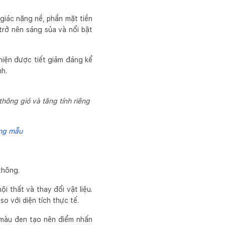
giác nặng nề, phần mặt tiền
trở nên sáng sủa và nổi bật
thiện được tiết giảm đáng kể
nh.
thông gió và tăng tính riêng
ừng mẫu
thông.
 thất và thay đổi vật liệu.
o với diện tích thực tế.
 màu đen tạo nên điểm nhấn