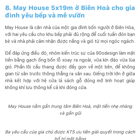
8. May House 5x19m ở Biên Hoà cho gia
đình yêu bếp và mê vườn
May House là căn nhà của một gia đình bốn người ở Biên Hòa,
với hai yêu cầu cho khu bếp phải đủ rộng để cuối tuần đón bạn
bè và nhà phải cảm nhận được nắng và gió từ mọi ngóc ngách.
Để đáp ứng điều đó, nhóm kiến trúc sư của 90odesign làm mặt
tiền bằng gạch ống bốn lỗ xoay ra ngoài, vừa kín đáo vừa lùa
gió. Phần lõi cầu thang được đẩy gọn về một bên, để không
gian từ sân trước thông thẳng ra sân sau. Giếng trời lớn ở giữa
nhà kết hợp với hệ cửa lá sách gỗ đóng mở linh hoạt giúp
không khí lưu thông kể cả khi đóng cửa.
May House nằm gần trung tâm Biên Hoà, mặt tiền nhẹ nhàng
và gần gũi
Ba yêu cầu của gia chủ được KTS ưu tiên giải quyết trong cách
bố trí mặt bằng