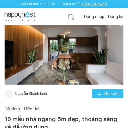
Kết nối đơn vị thiết kế - thi công uy tín.
ĐĂNG KÝ NGAY!
Đăng nhập
Đăng ký
M
Ạ
N
G
X
Ã
H
Ộ
I
Nguyễn Khánh Linh
Theo dõi
Modern - Hiện đại
10 mẫu nhà ngang 5m đẹp, thoáng sáng
và dễ ứng dụng