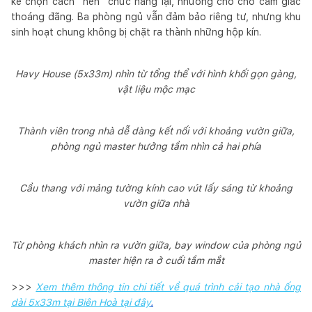
kế chọn cách “nén” chức năng lại, nhường chỗ cho cảm giác
thoáng đãng. Ba phòng ngủ vẫn đảm bảo riêng tư, nhưng khu
sinh hoạt chung không bị chặt ra thành những hộp kín.
Havy House (5x33m) nhìn từ tổng thể với hình khối gọn gàng,
vật liệu mộc mạc
Thành viên trong nhà dễ dàng kết nối với khoảng vườn giữa,
phòng ngủ master hưởng tầm nhìn cả hai phía
Cầu thang với mảng tường kính cao vút lấy sáng từ khoảng
vườn giữa nhà
Từ phòng khách nhìn ra vườn giữa, bay window của phòng ngủ
master hiện ra ở cuối tầm mắt
>>>
Xem thêm thông tin chi tiết về quá trình cải tạo nhà ống
dài 5x33m tại Biên Hoà tại đây
.