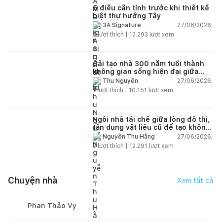
5 điều cần tính trước khi thiết kế
biệt thự hướng Tây
27/06/2026,
3A Signature
2
lượt thích |
12.293
lượt xem
Cải tạo nhà 300 năm tuổi thành
không gian sống hiện đại giữa
thiên nhiên
27/06/2026,
Thu Nguyễn
1
lượt thích |
10.151
lượt xem
Ngôi nhà tái chế giữa lòng đô thị,
tận dụng vật liệu cũ để tạo không
gian sống linh hoạt
27/06/2026,
Nguyễn Thu Hằng
2
lượt thích |
12.291
lượt xem
Chuyện nhà
Xem tất cả
Phan Thảo Vy