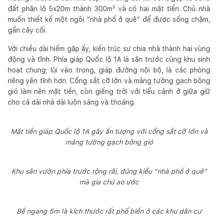
đất phân lô 5x20m thành 300m² và có hai mặt tiền. Chủ nhà
muốn thiết kế một ngôi “nhà phố ở quê” để được sống chậm,
gần cây cối.
Với chiều dài hiếm gặp ấy, kiến trúc sư chia nhà thành hai vùng
động và tĩnh. Phía giáp Quốc lộ 1A là sân trước cùng khu sinh
hoạt chung; lùi vào trong, giáp đường nội bộ, là các phòng
riêng yên tĩnh hơn. Cổng sắt cỡ lớn và mảng tường gạch bông
gió làm nên mặt tiền, còn giếng trời với tiểu cảnh ở giữa giữ
cho cả dải nhà dài luôn sáng và thoáng.
Mặt tiền giáp Quốc lộ 1A gây ấn tượng với cổng sắt cỡ lớn và
mảng tường gạch bông gió
Khu sân vườn phía trước rộng rãi, đúng kiểu “nhà phố ở quê”
mà gia chủ ao ước
Bề ngang 5m là kích thước rất phổ biến ở các khu dân cư