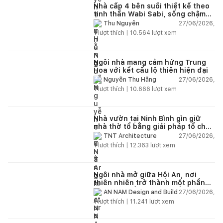
Nhà cấp 4 bên suối thiết kế theo
tinh thần Wabi Sabi, sống chậm
giữa thiên nhiên
27/06/2026,
Thu Nguyễn
1
lượt thích |
10.564
lượt xem
Ngôi nhà mang cảm hứng Trung
Hoa với kết cấu lộ thiên hiện đại
27/06/2026,
Nguyễn Thu Hằng
1
lượt thích |
10.666
lượt xem
Nhà vườn tại Ninh Bình gìn giữ
nhà thờ tổ bằng giải pháp tổ chức
lại không gian
27/06/2026,
TNT Architecture
1
lượt thích |
12.363
lượt xem
Ngôi nhà mở giữa Hội An, nơi
thiên nhiên trở thành một phần
của cuộc sống
27/06/2026,
AN NAM Design and Build
1
lượt thích |
11.241
lượt xem