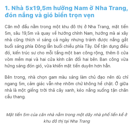
1. Nhà 5x19,5m hướng Nam ở Nha Trang,
đón nắng và gió biển trọn vẹn
Căn mở đầu nằm trong một khu đô thị ở Nha Trang, mặt tiền
5m, sâu 19,5m và quay về hướng chính Nam, hướng mà ai xây
nhà cũng thích vì sáng cả ngày nhưng tránh được nắng gắt
buổi sáng phía Đông lẫn buổi chiều phía Tây. Để tận dụng điều
đó, kiến trúc sư cho mỗi tầng một ban công rộng, thêm ô cửa
vòm mềm mại và hai cửa kính cân đối hai bên. Ban công vừa
hứng sáng đón gió, vừa khiến mặt tiền duyên hơn hẳn.
Bên trong, nhà chọn gam màu sáng làm chủ đạo nên dù chỉ
ngang 5m, cảm giác vẫn nhẹ nhõm chứ không hề chật. Ở giữa
nhà là một giếng trời thả cây xanh, kéo nắng xuống tận chân
cầu thang.
Mặt tiền 5m của căn nhà nằm trong một dãy nhà phố liền kề ở
khu đô thị tại Nha Trang