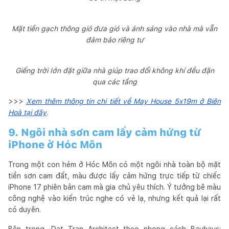
Mặt tiền gạch thông gió đưa gió và ánh sáng vào nhà mà vẫn
đảm bảo riêng tư
Giếng trời lớn đặt giữa nhà giúp trao đổi không khí đều đặn
qua các tầng
>>>
Xem thêm thông tin chi tiết về May House 5x19m ở Biên
Hoà tại đây
.
9. Ngôi nhà sơn cam lấy cảm hứng từ
iPhone ở Hóc Môn
Trong một con hẻm ở Hóc Môn có một ngôi nhà toàn bộ mặt
tiền sơn cam đất, màu được lấy cảm hứng trực tiếp từ chiếc
iPhone 17 phiên bản cam mà gia chủ yêu thích. Ý tưởng bê màu
công nghệ vào kiến trúc nghe có vẻ lạ, nhưng kết quả lại rất
có duyên.
Bên trong, Dat Tran Architect theo phong cách Bauhaus: