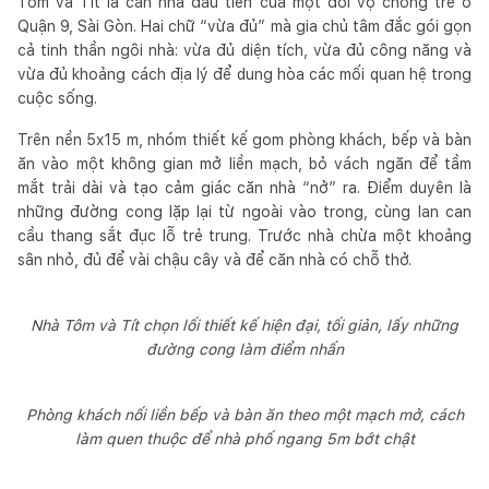
Tôm và Tít là căn nhà đầu tiên của một đôi vợ chồng trẻ ở
Quận 9, Sài Gòn. Hai chữ “vừa đủ” mà gia chủ tâm đắc gói gọn
cả tinh thần ngôi nhà: vừa đủ diện tích, vừa đủ công năng và
vừa đủ khoảng cách địa lý để dung hòa các mối quan hệ trong
cuộc sống.
Trên nền 5x15 m, nhóm thiết kế gom phòng khách, bếp và bàn
ăn vào một không gian mở liền mạch, bỏ vách ngăn để tầm
mắt trải dài và tạo cảm giác căn nhà “nở” ra. Điểm duyên là
những đường cong lặp lại từ ngoài vào trong, cùng lan can
cầu thang sắt đục lỗ trẻ trung. Trước nhà chừa một khoảng
sân nhỏ, đủ để vài chậu cây và để căn nhà có chỗ thở.
Nhà Tôm và Tít chọn lối thiết kế hiện đại, tối giản, lấy những
đường cong làm điểm nhấn
Phòng khách nối liền bếp và bàn ăn theo một mạch mở, cách
làm quen thuộc để nhà phố ngang 5m bớt chật