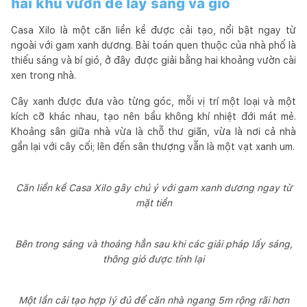
hai khu vườn để lấy sáng và gió
Casa Xilo là một căn liền kề được cải tạo, nổi bật ngay từ
ngoài với gam xanh dương. Bài toán quen thuộc của nhà phố là
thiếu sáng và bí gió, ở đây được giải bằng hai khoảng vườn cài
xen trong nhà.
Cây xanh được đưa vào từng góc, mỗi vị trí một loại và một
kích cỡ khác nhau, tạo nên bầu không khí nhiệt đới mát mẻ.
Khoảng sân giữa nhà vừa là chỗ thư giãn, vừa là nơi cả nhà
gần lại với cây cối; lên đến sân thượng vẫn là một vạt xanh um.
Căn liền kề Casa Xilo gây chú ý với gam xanh dương ngay từ
mặt tiền
Bên trong sáng và thoáng hẳn sau khi các giải pháp lấy sáng,
thông gió được tính lại
Một lần cải tạo hợp lý đủ để căn nhà ngang 5m rộng rãi hơn