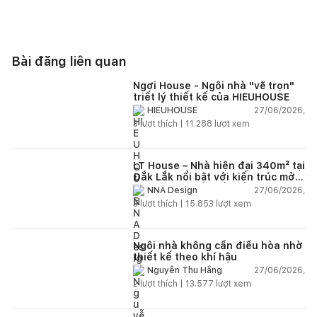
Bài đăng liên quan
Ngơi House - Ngôi nhà "vẽ trọn"
triết lý thiết kế của HIEUHOUSE
27/06/2026,
HIEUHOUSE
3
lượt thích |
11.288
lượt xem
LT House – Nhà hiện đại 340m² tại
Đắk Lắk nổi bật với kiến trúc mở
và hệ sân vườn kết nối thiên
27/06/2026,
NNA Design
nhiên
3
lượt thích |
15.853
lượt xem
Ngôi nhà không cần điều hòa nhờ
thiết kế theo khí hậu
27/06/2026,
Nguyễn Thu Hằng
2
lượt thích |
13.577
lượt xem