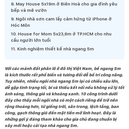
8
.
May House 5x19m ở Biên Hoà cho gia đình yêu
bếp và mê vườn
9
.
Ngôi nhà sơn cam lấy cảm hứng từ iPhone ở
Hóc Môn
10
.
House for Mom 5x23,6m ở TP.HCM cho nhu
cầu người lớn tuổi
11
.
Kinh nghiệm thiết kế nhà ngang 5m
Với các mảnh đất phân lô ở đô thị Việt Nam, bề ngang 5m
là kích thước rất phổ biến và tương đối dễ bố trí công năng.
Tuy nhiên, nhiều ngôi nhà ngang 5m lại có chiều sâu lớn,
dễ gặp tình trạng tối, bí và thiếu kết nối nếu không xử lý tốt
ánh sáng, thông gió và khoảng xanh. 10 công trình dưới
đây cho thấy mỗi ngôi nhà có một cách riêng để trở nên
rộng thoáng hơn, từ giếng trời, sân trong, lệch tầng, ban
công, gạch thông gió đến mặt tiền mở linh hoạt. Đây là
những gợi ý đáng tham khảo cho gia chủ đang chuẩn bị
xây mới hoặc cải tạo nhà ngang 5m.