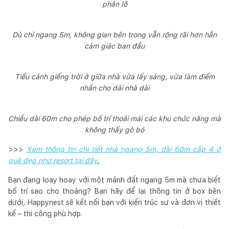
phân lô
Dù chỉ ngang 5m, không gian bên trong vẫn rộng rãi hơn hẳn
cảm giác ban đầu
Tiểu cảnh giếng trời ở giữa nhà vừa lấy sáng, vừa làm điểm
nhấn cho dải nhà dài
Chiều dài 60m cho phép bố trí thoải mái các khu chức năng mà
không thấy gò bó
>>>
Xem thông tin chi tiết nhà ngang 5m, dài 60m cấp 4 ở
quê đẹp như resort tại đây
.
Bạn đang loay hoay với một mảnh đất ngang 5m mà chưa biết
bố trí sao cho thoáng? Bạn hãy để lại thông tin ở box bên
dưới, Happynest sẽ kết nối bạn với kiến trúc sư và đơn vị thiết
kế – thi công phù hợp.