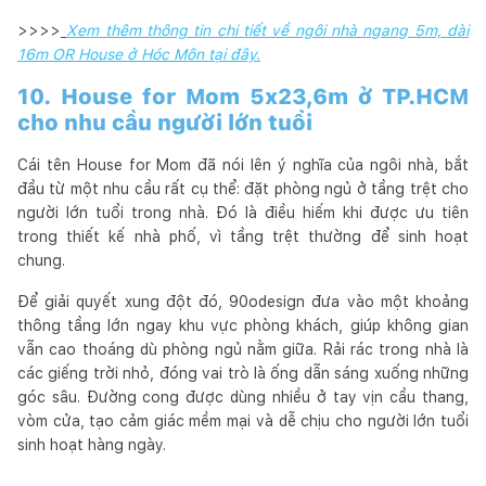
>>>>
Xem thêm thông tin chi tiết về ngôi nhà ngang 5m, dài
16m OR House ở Hóc Môn tại đây.
10. House for Mom 5x23,6m ở TP.HCM
cho nhu cầu người lớn tuổi
Cái tên House for Mom đã nói lên ý nghĩa của ngôi nhà, bắt
đầu từ một nhu cầu rất cụ thể: đặt phòng ngủ ở tầng trệt cho
người lớn tuổi trong nhà. Đó là điều hiếm khi được ưu tiên
trong thiết kế nhà phố, vì tầng trệt thường để sinh hoạt
chung.
Để giải quyết xung đột đó, 90odesign đưa vào một khoảng
thông tầng lớn ngay khu vực phòng khách, giúp không gian
vẫn cao thoáng dù phòng ngủ nằm giữa. Rải rác trong nhà là
các giếng trời nhỏ, đóng vai trò là ống dẫn sáng xuống những
góc sâu. Đường cong được dùng nhiều ở tay vịn cầu thang,
vòm cửa, tạo cảm giác mềm mại và dễ chịu cho người lớn tuổi
sinh hoạt hàng ngày.