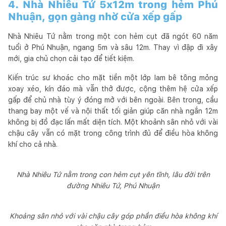
4. Nhà Nhiêu Tứ 5x12m trong hẻm Phú
Nhuận, gọn gàng nhờ cửa xếp gấp
Nhà Nhiêu Tứ nằm trong một con hẻm cụt đã ngót 60 năm
tuổi ở Phú Nhuận, ngang 5m và sâu 12m. Thay vì đập đi xây
mới, gia chủ chọn cải tạo để tiết kiệm.
Kiến trúc sư khoác cho mặt tiền một lớp lam bê tông mỏng
xoay xéo, kín đáo mà vẫn thở được, cộng thêm hệ cửa xếp
gấp để chủ nhà tùy ý đóng mở với bên ngoài. Bên trong, cầu
thang bay một vế và nội thất tối giản giúp căn nhà ngắn 12m
không bị đồ đạc lấn mất diện tích. Một khoảnh sân nhỏ với vài
chậu cây vẫn có mặt trong công trình đủ để điều hòa không
khí cho cả nhà.
Nhà Nhiêu Tứ nằm trong con hẻm cụt yên tĩnh, lâu đời trên
đường Nhiêu Tứ, Phú Nhuận
Khoảng sân nhỏ với vài chậu cây góp phần điều hòa không khí