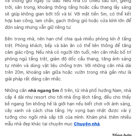
và thông gió ngay từ đầu. Nếu nhà có chiều sâu lớn, giếng
trời, sân trong, khoảng thông tầng hoặc cầu thang lấy sáng
sẽ giúp không gian bớt tối và bí. Với mặt tiền 5m, có thể kết
hợp ban công, lam chắn, gạch thông gió hoặc cửa kính lớn để
đón sáng nhưng vẫn giữ riêng tư.
Bên trong nhà, nên hạn chế chia quá nhiều phòng kín ở tầng
trệt. Phòng khách, bếp và bàn ăn có thể liên thông để tăng
cảm giác rộng. Nếu nhà có người lớn tuổi, nên cân nhắc bố trí
phòng ngủ tầng trệt, giảm độ dốc cầu thang, tăng ánh sáng
tự nhiên và dùng vật liệu chống trơn. Với những căn nhà dài
trên 20m, khoảng sân giữa hoặc vườn trong nhà gần như là
giải pháp rất đáng cân nhắc.
Những căn
nhà ngang 5m
ở trên, từ nhà phố hướng Nam, nhà
cấp 4 dài như resort cho tới nhà ống lệch tầng, đều cho thấy
bề ngang 5m không hề là giới hạn nếu biết chơi với ánh sáng,
cây xanh và cách chia tầng. Hy vọng bạn nhặt được vài ý
tưởng cho ngôi nhà sắp tới của mình. Khám phá thêm nhiều
mẫu nhà đẹp khác tại chuyên mục
Chuyện nhà
.
Tổng hợp