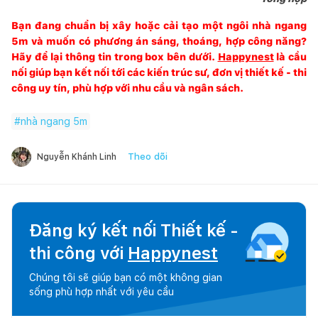
Bạn đang chuẩn bị xây hoặc cải tạo một ngôi nhà ngang
5m và muốn có phương án sáng, thoáng, hợp công năng?
Hãy để lại thông tin trong box bên dưới.
Happynest
là cầu
nối giúp bạn kết nối tới các kiến trúc sư, đơn vị thiết kế - thi
công uy tín, phù hợp với nhu cầu và ngân sách.
#
nhà ngang 5m
Theo dõi
Nguyễn Khánh Linh
Đăng ký kết nối Thiết kế -
thi công với
Happynest
Chúng tôi sẽ giúp bạn có một không gian
sống phù hợp nhất với yêu cầu