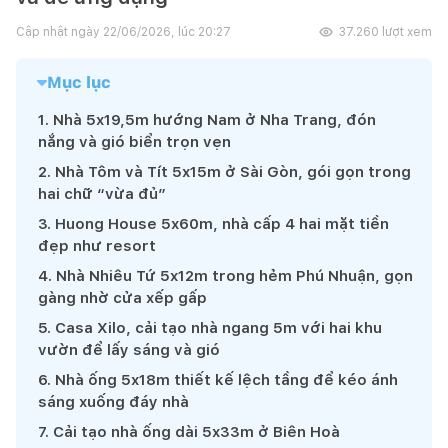
Cập nhật ngày
22/06/2026, lúc 20:27
37.260
lượt xem
Mục lục
1
.
Nhà 5x19,5m hướng Nam ở Nha Trang, đón
nắng và gió biển trọn vẹn
2
.
Nhà Tôm và Tít 5x15m ở Sài Gòn, gói gọn trong
hai chữ “vừa đủ”
3
.
Huong House 5x60m, nhà cấp 4 hai mặt tiền
đẹp như resort
4
.
Nhà Nhiêu Tứ 5x12m trong hẻm Phú Nhuận, gọn
gàng nhờ cửa xếp gấp
5
.
Casa Xilo, cải tạo nhà ngang 5m với hai khu
vườn để lấy sáng và gió
6
.
Nhà ống 5x18m thiết kế lệch tầng để kéo ánh
sáng xuống đáy nhà
7
.
Cải tạo nhà ống dài 5x33m ở Biên Hoà