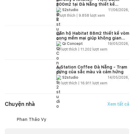
300m2 tại Đà Nẵng thiết kế
phong cách công nghiệp hiện đại
11/06/2026,
S2studio
ngập tràn ánh sáng tự nhiên
7
lượt thích |
9.858
lượt xem
Căn hộ Habitat 88m2 thiết kế vòm
cong mềm mại giúp không gian
sống hiện đại trở nên ấm áp hơn
19/05/2026,
Qi Concept
15
lượt thích |
11.202
lượt xem
A Station Coffee Đà Nẵng - Trạm
dừng của sắc màu và cảm hứng
14/05/2026,
S2studio
18
lượt thích |
16.911
lượt xem
Chuyện nhà
Xem tất cả
Phan Thảo Vy