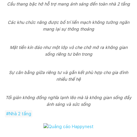
trong không gian mở.
Cầu thang bậc hở hỗ trợ mang ánh sáng đến toàn nhà 2 tầng
Cân bằng giữa riêng tư và kết nối
Các khu chức năng được bố trí liền mạch không tường ngăn
Tầng trệt có hai phòng ngủ ở hướng nam, trong khi tầng trên
mang lại sự thông thoáng
gồm một phòng sinh hoạt chung ở giữa, bao quanh bởi bốn
phòng ngủ, tất cả đều kết nối với ban công lớn. Sự bố trí này
phản ánh nhu cầu thực tế của gia đình nhiều thế hệ – có đủ
Mặt tiền kín đáo như một lớp vỏ che chở mở ra không gian
không gian riêng tư, đồng thời khuyến khích sự kết nối nhẹ
sống riêng tư bên trong
nhàng qua khu sinh hoạt chung và ban công hướng vườn.
Thiết kế mang đến sự cân bằng giữa đơn giản, ánh sáng và gió
trời – đúng tinh thần tối giản nhưng đầy sức sống.Đó là thứ tối
Sự cân bằng giữa riêng tư và gắn kết phù hợp cho gia đình
giản không lạnh lẽo, mà luôn ấm áp nhờ sự có mặt của thiên
nhiều thế hệ
nhiên trong từng ngóc ngách.
Thông tin công trình:
Tối giản không đồng nghĩa lạnh lẽo mà là không gian sống đầy
ánh sáng và sức sống
Đơn vị thiết kế: DADA Partners
#
Nhà 2 tầng
Đơn vị chụp ảnh: Ranjan Sharma / Lightzone India
Địa điểm: Ấn Độ