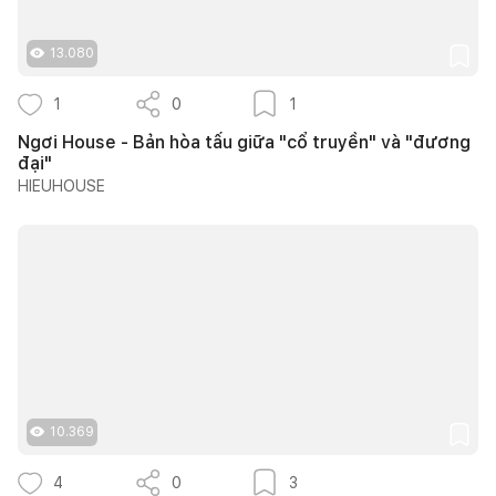
13.080
1
0
1
Ngơi House - Bản hòa tấu giữa "cổ truyền" và "đương
đại"
HIEUHOUSE
10.369
4
0
3