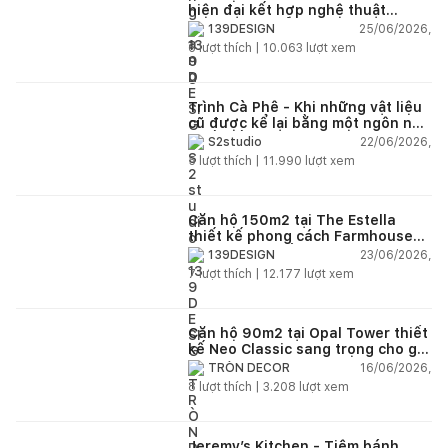
hiện đại kết hợp nghệ thuật
Modern Art đầy cảm xúc
25/06/2026,
139DESIGN
6
lượt thích |
10.063
lượt xem
Trình Cà Phê - Khi những vật liệu
cũ được kể lại bằng một ngôn ngữ
thiết kế mới
22/06/2026,
S2studio
5
lượt thích |
11.990
lượt xem
Căn hộ 150m2 tại The Estella
thiết kế phong cách Farmhouse
thanh lịch và ấm áp
23/06/2026,
139DESIGN
7
lượt thích |
12.177
lượt xem
Căn hộ 90m2 tại Opal Tower thiết
kế Neo Classic sang trọng cho gia
đình trẻ
16/06/2026,
TRÒN DECOR
8
lượt thích |
3.208
lượt xem
Jeremy’s Kitchen - Tiệm bánh