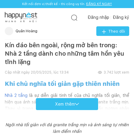
Kết nối đơn vị thiết kế - thi công uy tín.
ĐĂNG KÝ NGAY!
Đăng nhập
Đăng ký
M
Ạ
N
G
X
Ã
H
Ộ
I
Quân Hoàng
Theo dõi
Kín đáo bên ngoài, rộng mở bên trong:
Nhà 2 tầng dành cho những tâm hồn yêu
tĩnh lặng
Cập nhật ngày
20/05/2025, lúc 13:34
3.742
lượt xem
Khi chủ nghĩa tối giản gặp thiên nhiên
Nhà 2 tầng
là sự diễn giải tinh tế của chủ nghĩa tối giản, thể
hiện qua ánh sáng, bóng đổ và chất liệu đá granite trắng mịn.
Xem thêm
Thay vì trang trí cầu kỳ hay sử dụng màu sắc tương phản
mạnh, công trình chọn lối tiếp cận nhẹ nhàng: sử dụng chính
ánh sáng, chất liệu và không gian để tạo nên chiều sâu. Bóng
Ngôi nhà tối giản với đá granite trắng mịn và ánh sáng tự nhiên
cây đổ lên nền đá trắng vào mỗi khung giờ khác nhau đã đủ
làm điểm nhấn