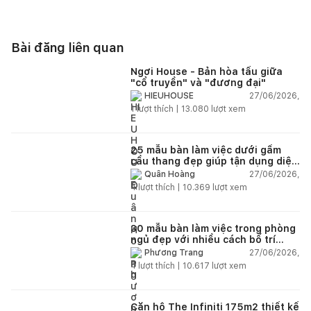
Phong cách thiết kế: Hiện đại
Số tầng: 2
Bài đăng liên quan
Loại nhà: Biệt thự
Ngơi House - Bản hòa tấu giữa
"cổ truyền" và "đương đại"
Nguồn: Homedeedee
27/06/2026,
HIEUHOUSE
1
lượt thích |
13.080
lượt xem
*Để lại thông tin trong box dưới đây,
Happynest
sẽ giúp
bạn kết nối đơn vị thiết kế - thi công phù hợp và nhanh
chóng nhất.
25 mẫu bàn làm việc dưới gầm
cầu thang đẹp giúp tận dụng diện
tích tưởng chừng bị bỏ quên
27/06/2026,
Quân Hoàng
4
lượt thích |
10.369
lượt xem
30 mẫu bàn làm việc trong phòng
ngủ đẹp với nhiều cách bố trí
thông minh cho mọi diện tích
27/06/2026,
Phương Trang
4
lượt thích |
10.617
lượt xem
Căn hộ The Infiniti 175m2 thiết kế