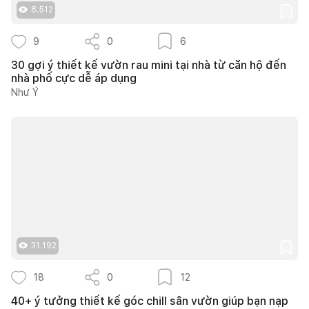
8.512
9
0
6
30 gợi ý thiết kế vườn rau mini tại nhà từ căn hộ đến
nhà phố cực dễ áp dụng
Như Ý
31.192
18
0
12
40+ ý tưởng thiết kế góc chill sân vườn giúp bạn nạp