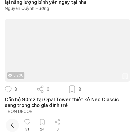
lại năng lượng bình yên ngay tại nhà
Nguyễn Quỳnh Hương
Kết nối thiết kế, thi công
3.208
Mua sắm hoàn thiện nhà
8
0
8
Căn hộ 90m2 tại Opal Tower thiết kế Neo Classic
sang trọng cho gia đình trẻ
TRÒN DECOR
Kho kiến thức
Xem tất cả
31
24
0