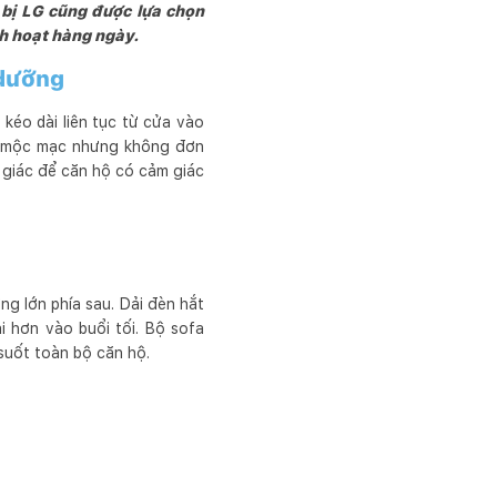
t bị LG cũng được lựa chọn
y dựng cùng đồng hành.

nh hoạt hàng ngày.
ưởng sản phẩm một cách 
 dưỡng
kéo dài liên tục từ cửa vào
sự mộc mạc nhưng không đơn
ị giác để căn hộ có cảm giác
g lớn phía sau. Dải đèn hắt
 hơn vào buổi tối. Bộ sofa
 suốt toàn bộ căn hộ.