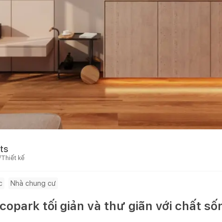
ts
/Thiết kế
c
Nhà chung cư
opark tối giản và thư giãn với chất số