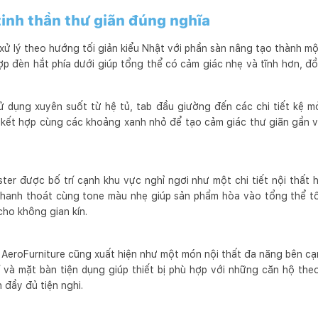
inh thần thư giãn đúng nghĩa
ử lý theo hướng tối giản kiểu Nhật với phần sàn nâng tạo thành một
ợp đèn hắt phía dưới giúp tổng thể có cảm giác nhẹ và tĩnh hơn, đồ
sử dụng xuyên suốt từ hệ tủ, tab đầu giường đến các chi tiết kệ m
a, kết hợp cùng các khoảng xanh nhỏ để tạo cảm giác thư giãn gần 
er được bố trí cạnh khu vực nghỉ ngơi như một chi tiết nội thất h
thanh thoát cùng tone màu nhẹ giúp sản phẩm hòa vào tổng thể tối
cho không gian kín.
AeroFurniture cũng xuất hiện như một món nội thất đa năng bên cạ
 và mặt bàn tiện dụng giúp thiết bị phù hợp với những căn hộ theo
 đầy đủ tiện nghi.