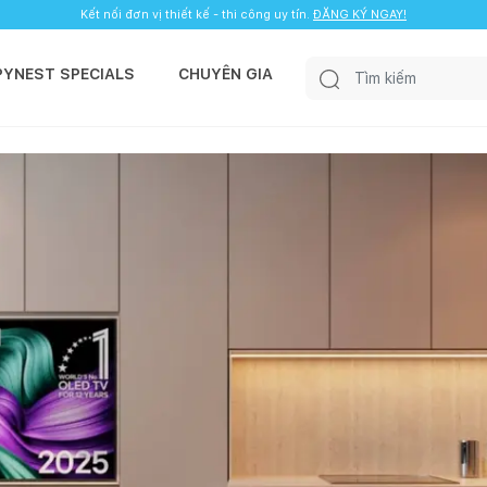
Kết nối đơn vị thiết kế - thi công uy tín.
ĐĂNG KÝ NGAY!
PYNEST SPECIALS
CHUYÊN GIA