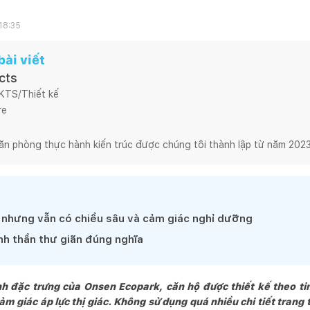
18:35
ài viết
cts
 KTS/Thiết kế
e

ăn phòng thực hành kiến trúc được chúng tôi thành lập từ năm 2023
ày là một Kiến trúc sư trẻ có may mắn được làm việc trong môi trườ
n tại, với vai trò là Kiến trúc sư trưởng của NTAA là lập trường hành
ong chính suy nghĩ của bản thân và với khách hàng của chúng tôi.

ộng tư vấn và thiết kế kiến trúc là một lĩnh vực đa dạng, phong phú 
n nhưng vẫn có chiều sâu và cảm giác nghỉ dưỡng
ật hẹp và đầy khó khó hơn, đó là sự kiên định, tập trung chuyên môn 
h thần thư giãn đúng nghĩa
h sáng tạo, nhiều thử nghiệm mới có cá tính riêng của khách hàng 
 đặc trưng của Onsen Ecopark, căn hộ được thiết kế theo tin
 có niềm tin rằng, một sản phẩm chất lượng là kết quả của mối quan
m giác áp lực thị giác. Không sử dụng quá nhiều chi tiết trang 