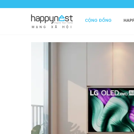
CỘNG ĐỒNG
HAP
M
Ạ
N
G
X
Ã
H
Ộ
I