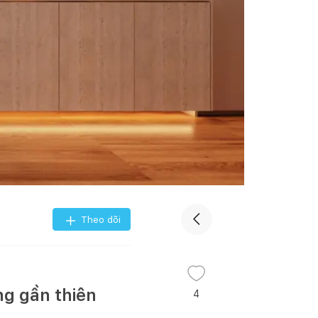
Theo dõi
ng gần thiên
4