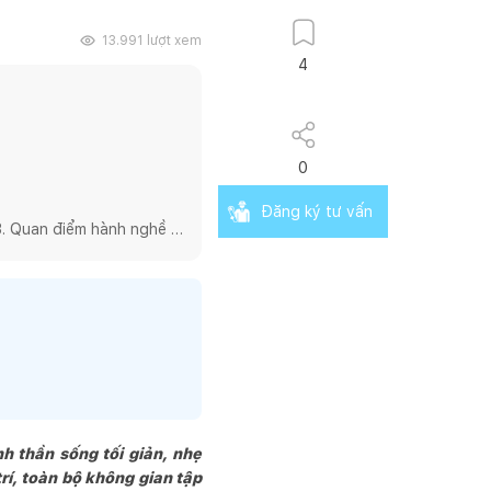
13.991
lượt xem
4
0
Đăng ký tư vấn
. Quan điểm hành nghề 
ng thực hành kiến trúc 
 nghề kiến trúc một cách 
nhưng chúng tôi lại chọn 
sâu vào các

và những sản phẩm mang 
h thần sống tối giản, nhẹ
 hệ tốt đẹp giữa sự nhiệt 
trí, toàn bộ không gian tập