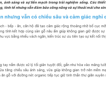
ên, ánh sáng và sự liền mạch trong trải nghiệm sống. Các thiế
thấu hiểu sâu sắc của Khách hàng, Kiến trúc sư và các nhà thầu xâ
g, tinh tế nhưng vẫn đảm bảo công năng và sự thoải mái cho si
ng muốn rằng, chính những người Khách Hàng là những người thụ h
 nhiều sự hứng khởi nhất.
ản nhưng vẫn có chiều sâu và cảm giác nghỉ
h - bếp - ăn, căn hộ đã tạo cảm giác rộng thoáng nhờ bố cục mở 
rung tính kết hợp cùng sàn gỗ nâu ấm giúp không gian giữ được 
khu vực bằng nhiều vách ngăn, kiến trúc sư ưu tiên tạo sự kết nối th
 tay nắm được xử lý tối giản tuyệt đối, gần như hòa vào mảng tườn
ừa tăng chiều sâu ánh sáng, vừa giúp không gian trở nên mềm mại
n ăn gỗ với đường nét organic tiếp tục giữ tinh thần thư giãn xuyên