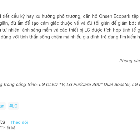
 tiết cầu kỳ hay xu hướng phô trương, căn hộ Onsen Ecopark tập 
giãn, đủ ấm để tạo cảm giác thuộc về và đủ tối giản để giảm bớt á
ệu tự nhiên, ánh sáng mềm và các thiết bị LG được tích hợp tinh tế
 đúng với tinh thần sống chậm mà nhiều gia đình trẻ đang tìm kiếm h
Phong cách
trong công trình: LG OLED TV, LG PuriCare 360° Dual Booster, LG 
an
#
LG
ts
Theo dõi
/Thiết kế