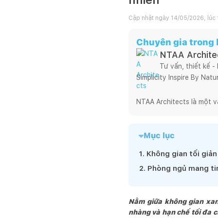
Cập nhật ngày
14/05/2026, lúc 
Chuyên gia trong b
NTAA Archite
Tư vấn, thiết kế -
Simplicity Inspire By Natur
NTAA Architects là một v
theo tôi xuyên suốt từ ng
chuyên nghiệp cho tới hiệ
Mục lục
nghiêm túc, trung thực tr
Có một sự thật là, hoạt đ
1
.
Không gian tối giả
cho mình lối đi riêng, ch
2
.
Phòng ngủ mang tin
dự án mưu cầu cao về tín
đậm dấu ấn của

NTAA.

Nằm giữa không gian xanh
Chúng tôi luôn hy vọng và
nhàng và hạn chế tối đa cả