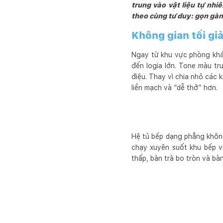
trung vào vật liệu tự nhi
huyết, chuyên nghiệp và 
theo cùng tư duy: gọn gàn
Cuối cùng, chúng tôi mo
hài lòng, đầy niềm vui và
Không gian tối gi
Ngay từ khu vực phòng khác
đến logia lớn. Tone màu t
điệu. Thay vì chia nhỏ các 
liền mạch và “dễ thở” hơn.
Hệ tủ bếp dạng phẳng không
chạy xuyên suốt khu bếp v
thấp, bàn trà bo tròn và bà