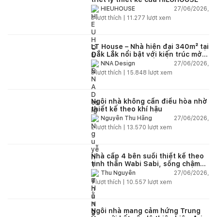
27/06/2026,
HIEUHOUSE
3
lượt thích |
11.277
lượt xem
LT House – Nhà hiện đại 340m² tại
Đắk Lắk nổi bật với kiến trúc mở
và hệ sân vườn kết nối thiên
27/06/2026,
NNA Design
nhiên
3
lượt thích |
15.848
lượt xem
Ngôi nhà không cần điều hòa nhờ
thiết kế theo khí hậu
27/06/2026,
Nguyễn Thu Hằng
2
lượt thích |
13.570
lượt xem
Nhà cấp 4 bên suối thiết kế theo
tinh thần Wabi Sabi, sống chậm
giữa thiên nhiên
27/06/2026,
Thu Nguyễn
1
lượt thích |
10.557
lượt xem
Ngôi nhà mang cảm hứng Trung