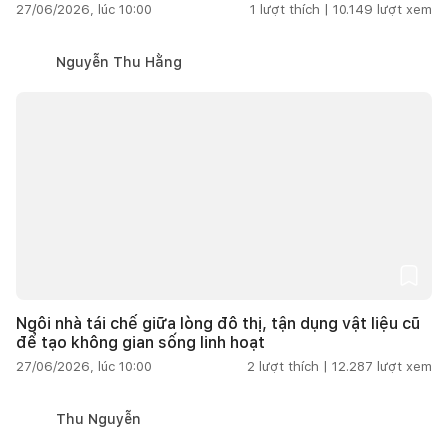
27/06/2026, lúc 10:00
1
lượt thích |
10.149
lượt xem
Nguyễn Thu Hằng
Ngôi nhà tái chế giữa lòng đô thị, tận dụng vật liệu cũ
để tạo không gian sống linh hoạt
27/06/2026, lúc 10:00
2
lượt thích |
12.287
lượt xem
Thu Nguyễn