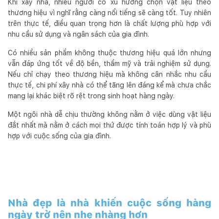
Khi xây nhà, nhiều người có xu hướng chọn vật liệu theo
thương hiệu vì nghĩ rằng càng nổi tiếng sẽ càng tốt. Tuy nhiên
trên thực tế, điều quan trọng hơn là chất lượng phù hợp với
nhu cầu sử dụng và ngân sách của gia đình.
Có nhiều sản phẩm không thuộc thương hiệu quá lớn nhưng
vẫn đáp ứng tốt về độ bền, thẩm mỹ và trải nghiệm sử dụng.
Nếu chỉ chạy theo thương hiệu mà không cân nhắc nhu cầu
thực tế, chi phí xây nhà có thể tăng lên đáng kể mà chưa chắc
mang lại khác biệt rõ rệt trong sinh hoạt hàng ngày.
Một ngôi nhà dễ chịu thường không nằm ở việc dùng vật liệu
đắt nhất mà nằm ở cách mọi thứ được tính toán hợp lý và phù
hợp với cuộc sống của gia đình.
Nhà đẹp là nhà khiến cuộc sống hàng
ngày trở nên nhẹ nhàng hơn