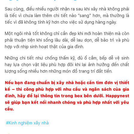
Sau cùng, điều nhiều người nhận ra sau khi xây nhà không phải
là tiếc vì chưa làm thêm chi tiết nào “sang” hơn, mà thường là
tiếc vì đã không tính kỹ hơn cho việc sử dụng hàng ngày.
Một ngôi nhà tốt không chỉ cần đẹp khi mới hoàn thiện mà còn
phải thuận tiện khi sống lâu dài, dễ lau dọn, dễ bảo trì và phù
hợp với nhịp sinh hoạt thật của gia đình.
Những chi tiết như chống thấm kỹ, đủ ổ cắm, bếp dễ vệ sinh
hay lựa chọn vật liệu phù hợp đôi khi lại ảnh hưởng đến chất
lượng sống nhiều hơn những món đồ trang trí đắt tiền.
Nếu bạn đang chuẩn bị xây nhà hoặc cần tìm đơn vị thiết
kế – thi công phù hợp với nhu cầu và ngân sách của gia
đình, hãy để lại thông tin trong box bên dưới.
Happynest
sẽ giúp bạn kết nối nhanh chóng và phù hợp nhất với yêu
cầu.
#
Kinh nghiệm xây nhà