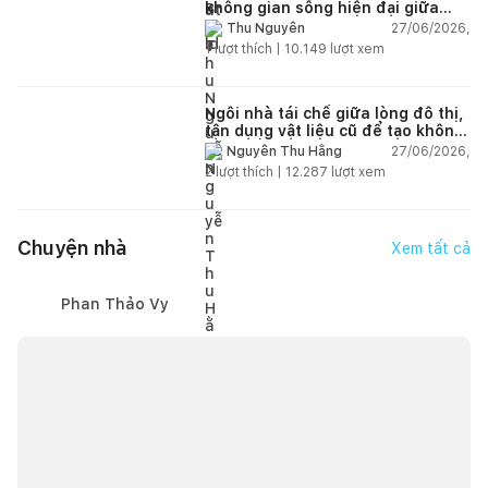
không gian sống hiện đại giữa
thiên nhiên
27/06/2026,
Thu Nguyễn
1
lượt thích |
10.149
lượt xem
Ngôi nhà tái chế giữa lòng đô thị,
tận dụng vật liệu cũ để tạo không
gian sống linh hoạt
27/06/2026,
Nguyễn Thu Hằng
2
lượt thích |
12.287
lượt xem
Chuyện nhà
Xem tất cả
Phan Thảo Vy