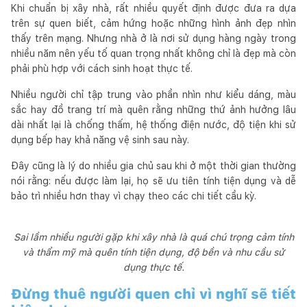
Khi chuẩn bị xây nhà, rất nhiều quyết định được đưa ra dựa
trên sự quen biết, cảm hứng hoặc những hình ảnh đẹp nhìn
thấy trên mạng. Nhưng nhà ở là nơi sử dụng hàng ngày trong
nhiều năm nên yếu tố quan trọng nhất không chỉ là đẹp mà còn
phải phù hợp với cách sinh hoạt thực tế.
Nhiều người chỉ tập trung vào phần nhìn như kiểu dáng, màu
sắc hay đồ trang trí mà quên rằng những thứ ảnh hưởng lâu
dài nhất lại là chống thấm, hệ thống điện nước, độ tiện khi sử
dụng bếp hay khả năng vệ sinh sau này.
Đây cũng là lý do nhiều gia chủ sau khi ở một thời gian thường
nói rằng: nếu được làm lại, họ sẽ ưu tiên tính tiện dụng và dễ
bảo trì nhiều hơn thay vì chạy theo các chi tiết cầu kỳ.
Sai lầm nhiều người gặp khi xây nhà là quá chú trọng cảm tính
và thẩm mỹ mà quên tính tiện dụng, độ bền và nhu cầu sử
dụng thực tế.
Đừng thuê người quen chỉ vì nghĩ sẽ tiết