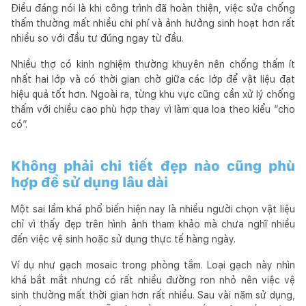
Điều đáng nói là khi công trình đã hoàn thiện, việc sửa chống
thấm thường mất nhiều chi phí và ảnh hưởng sinh hoạt hơn rất
nhiều so với đầu tư đúng ngay từ đầu.
Nhiều thợ có kinh nghiệm thường khuyên nên chống thấm ít
nhất hai lớp và có thời gian chờ giữa các lớp để vật liệu đạt
hiệu quả tốt hơn. Ngoài ra, từng khu vực cũng cần xử lý chống
thấm với chiều cao phù hợp thay vì làm qua loa theo kiểu “cho
có”.
Không phải chi tiết đẹp nào cũng phù
hợp để sử dụng lâu dài
Một sai lầm khá phổ biến hiện nay là nhiều người chọn vật liệu
chỉ vì thấy đẹp trên hình ảnh tham khảo mà chưa nghĩ nhiều
đến việc vệ sinh hoặc sử dụng thực tế hàng ngày.
Ví dụ như gạch mosaic trong phòng tắm. Loại gạch này nhìn
khá bắt mắt nhưng có rất nhiều đường ron nhỏ nên việc vệ
sinh thường mất thời gian hơn rất nhiều. Sau vài năm sử dụng,