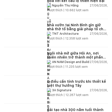
Hoa với kết cấu lộ thiên hiện đại
27/06/2026,
Nguyễn Thu Hằng
1
lượt thích |
10.662
lượt xem
Nhà vườn tại Ninh Bình gìn giữ
nhà thờ tổ bằng giải pháp tổ chức
lại không gian
27/06/2026,
TNT Architecture
1
lượt thích |
12.358
lượt xem
Ngôi nhà mở giữa Hội An, nơi
thiên nhiên trở thành một phần
của cuộc sống
27/06/2026,
AN NAM Design and Build
1
lượt thích |
11.235
lượt xem
5 điều cần tính trước khi thiết kế
biệt thự hướng Tây
27/06/2026,
3A Signature
2
lượt thích |
12.287
lượt xem
Cải tạo nhà 300 năm tuổi thành