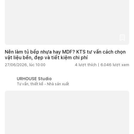
Nên làm tủ bếp nhựa hay MDF? KTS tư vấn cách chọn
vật liệu bền, đẹp và tiết kiệm chi phí
27/06/2026, lúc 10:00
4
lượt thích |
6.046
lượt xem
URHOUSE Studio
Tư vấn, thiết kế - Nhà sản xuất