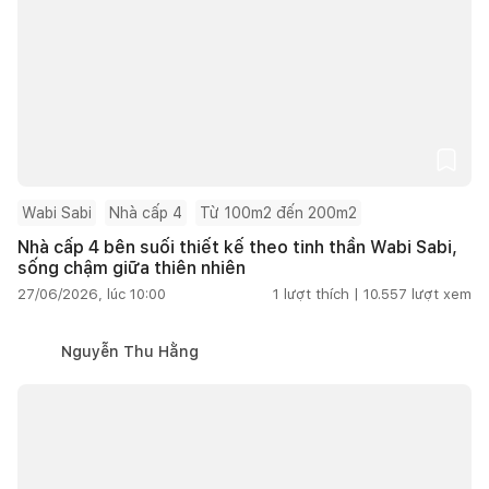
Wabi Sabi
Nhà cấp 4
Từ 100m2 đến 200m2
Nhà cấp 4 bên suối thiết kế theo tinh thần Wabi Sabi,
sống chậm giữa thiên nhiên
27/06/2026, lúc 10:00
1
lượt thích |
10.557
lượt xem
Nguyễn Thu Hằng