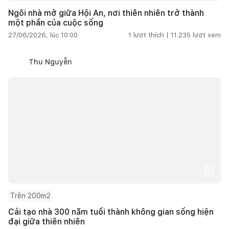
Ngôi nhà mở giữa Hội An, nơi thiên nhiên trở thành
một phần của cuộc sống
27/06/2026, lúc 10:00
1
lượt thích |
11.235
lượt xem
Thu Nguyễn
Trên 200m2
Cải tạo nhà 300 năm tuổi thành không gian sống hiện
đại giữa thiên nhiên