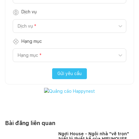
Dịch vụ
Dịch vụ
*
Hạng mục
Hạng mục
*
Gửi yêu cầu
Bài đăng liên quan
Ngơi House - Ngôi nhà "vẽ trọn"
triết lý thiết kế của HIEUHOUSE