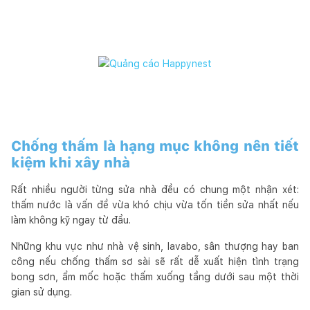
Chống thấm là hạng mục không nên tiết
kiệm khi xây nhà
Rất nhiều người từng sửa nhà đều có chung một nhận xét:
thấm nước là vấn đề vừa khó chịu vừa tốn tiền sửa nhất nếu
làm không kỹ ngay từ đầu.
Những khu vực như nhà vệ sinh, lavabo, sân thượng hay ban
công nếu chống thấm sơ sài sẽ rất dễ xuất hiện tình trạng
bong sơn, ẩm mốc hoặc thấm xuống tầng dưới sau một thời
gian sử dụng.