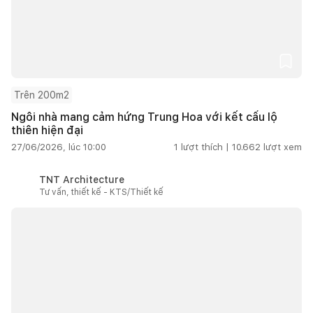
Trên 200m2
Ngôi nhà mang cảm hứng Trung Hoa với kết cấu lộ
thiên hiện đại
27/06/2026, lúc 10:00
1
lượt thích |
10.662
lượt xem
TNT Architecture
Tư vấn, thiết kế - KTS/Thiết kế