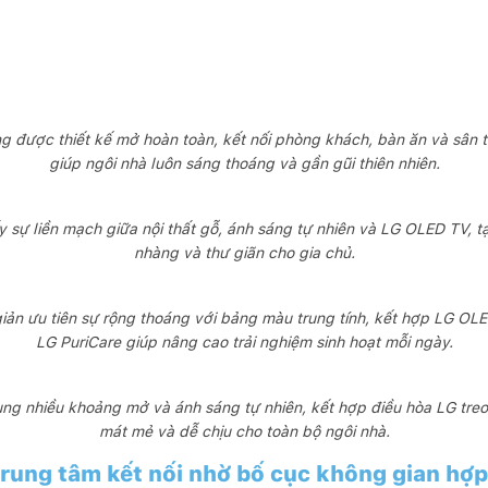
g được thiết kế mở hoàn toàn, kết nối phòng khách, bàn ăn và sân 
giúp ngôi nhà luôn sáng thoáng và gần gũi thiên nhiên.
y sự liền mạch giữa nội thất gỗ, ánh sáng tự nhiên và LG OLED TV, t
nhàng và thư giãn cho gia chủ.
giản ưu tiên sự rộng thoáng với bảng màu trung tính, kết hợp LG OL
LG PuriCare giúp nâng cao trải nghiệm sinh hoạt mỗi ngày.
ng nhiều khoảng mở và ánh sáng tự nhiên, kết hợp điều hòa LG treo 
mát mẻ và dễ chịu cho toàn bộ ngôi nhà.
trung tâm kết nối nhờ bố cục không gian hợp