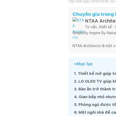
Cập nhật ngày
16/05/2026, lúc 
Chuyên gia trong b
NTAA Archite
Tư vấn, thiết kế -
Simplicity Inspire By Natur
NTAA Architects là một v
theo tôi xuyên suốt từ ng
chuyên nghiệp cho tới hiệ
Mục lục
nghiêm túc, trung thực tr
Có một sự thật là, hoạt đ
1
.
Thiết kế mở giúp t
cho mình lối đi riêng, ch
2
.
LG OLED TV giúp khô
dự án mưu cầu cao về tín
3
.
Bàn ăn trở thành t
đậm dấu ấn của

4
.
Gian bếp nhỏ nhưng
NTAA.

Chúng tôi luôn hy vọng và
5
.
Phòng ngủ được tối
huyết, chuyên nghiệp và 
6
.
Một ngôi nhà đề c