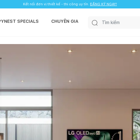
Kết nối đơn vị thiết kế - thi công uy tín.
ĐĂNG KÝ NGAY!
PYNEST SPECIALS
CHUYÊN GIA