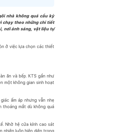
ưởng sản phẩm một cách 
gôi nhà không quá cầu kỳ
ì chạy theo những chi tiết
, nơi ánh sáng, vật liệu tự
n ở việc lựa chọn các thiết
bàn ăn và bếp. KTS gần như
ên một không gian sinh hoạt
m giác ấm áp nhưng vẫn nhẹ
uôn thoáng mắt dù không quá
kế. Nhờ hệ cửa kính cao sát
n nhiên luôn hiện diện trong