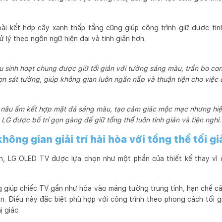
ài kết hợp cây xanh thấp tầng cũng giúp công trình giữ được tin
 lý theo ngôn ngữ hiện đại và tinh giản hơn.
 sinh hoạt chung được giữ tối giản với tường sáng màu, trần bo c
n sát tường, giúp không gian luôn ngăn nắp và thuận tiện cho việc
nâu ấm kết hợp mặt đá sáng màu, tạo cảm giác mộc mạc nhưng hiện đ
LG được bố trí gọn gàng để giữ tổng thể luôn tinh giản và tiện nghi.
ông gian giải trí hài hòa với tổng thể tối gi
, LG OLED TV được lựa chọn như một phần của thiết kế thay vì chỉ
g giúp chiếc TV gần như hòa vào mảng tường trung tính, hạn chế 
. Điều này đặc biệt phù hợp với công trình theo phong cách tối gi
 giác.