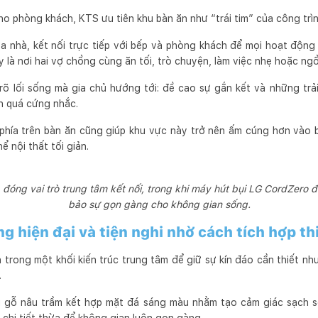
cho phòng khách, KTS ưu tiên khu bàn ăn như “trái tim” của công trìn
a nhà, kết nối trực tiếp với bếp và phòng khách để mọi hoạt độn
ây là nơi hai vợ chồng cùng ăn tối, trò chuyện, làm việc nhẹ hoặc ng
rõ lối sống mà gia chủ hướng tới: đề cao sự gắn kết và những trả
an quá cứng nhắc.
hía trên bàn ăn cũng giúp khu vực này trở nên ấm cúng hơn vào b
 nội thất tối giản.
 đóng vai trò trung tâm kết nối, trong khi máy hút bụi LG CordZero 
bảo sự gọn gàng cho không gian sống.
 hiện đại và tiện nghi nhờ cách tích hợp thi
 trong một khối kiến trúc trung tâm để giữ sự kín đáo cần thiết nh
.
 gỗ nâu trầm kết hợp mặt đá sáng màu nhằm tạo cảm giác sạch 