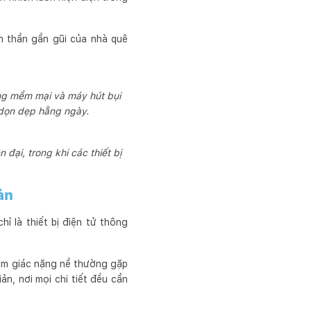
h thần gần gũi của nhà quê
ong mềm mại và máy hút bụi
 dọn dẹp hằng ngày.
ại, trong khi các thiết bị
ản
 là thiết bị điện tử thông
cảm giác nặng nề thường gặp
ản, nơi mọi chi tiết đều cần