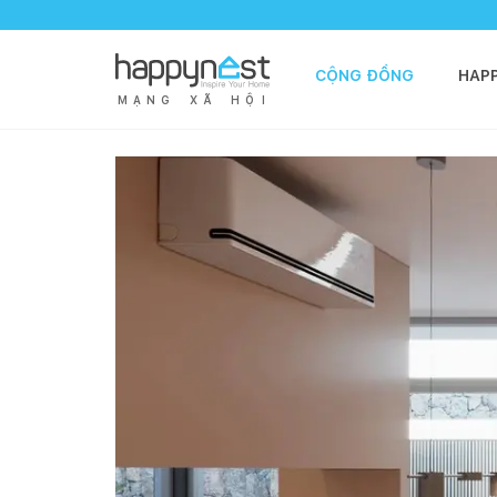
CỘNG ĐỒNG
HAP
M
Ạ
N
G
X
Ã
H
Ộ
I