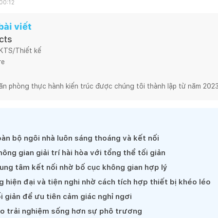
00:12
ài viết
cts
 KTS/Thiết kế
e

ăn phòng thực hành kiến trúc được chúng tôi thành lập từ năm 2023
ày là một Kiến trúc sư trẻ có may mắn được làm việc trong môi trườ
n tại, với vai trò là Kiến trúc sư trưởng của NTAA là lập trường hành
ong chính suy nghĩ của bản thân và với khách hàng của chúng tôi.

ộng tư vấn và thiết kế kiến trúc là một lĩnh vực đa dạng, phong phú 
oàn bộ ngôi nhà luôn sáng thoáng và kết nối
ật hẹp và đầy khó khó hơn, đó là sự kiên định, tập trung chuyên môn 
ng gian giải trí hài hòa với tổng thể tối giản
h sáng tạo, nhiều thử nghiệm mới có cá tính riêng của khách hàng 
rung tâm kết nối nhờ bố cục không gian hợp lý
 hiện đại và tiện nghi nhờ cách tích hợp thiết bị khéo léo
 có niềm tin rằng, một sản phẩm chất lượng là kết quả của mối quan
 giản để ưu tiên cảm giác nghỉ ngơi
thấu hiểu sâu sắc của Khách hàng, Kiến trúc sư và các nhà thầu xâ
ao trải nghiệm sống hơn sự phô trương