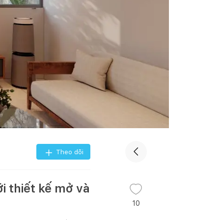
Theo dõi
i thiết kế mở và
10