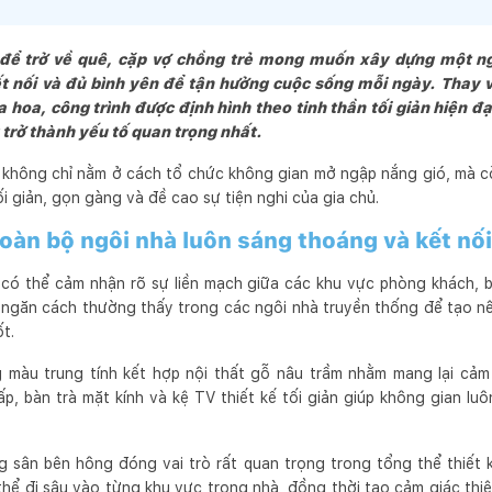
ng muốn rằng, chính những người Khách Hàng là những người thụ h
 nhiều sự hứng khởi nhất.
 để trở về quê, cặp vợ chồng trẻ mong muốn xây dựng một n
t nối và đủ bình yên để tận hưởng cuộc sống mỗi ngày. Thay v
 hoa, công trình được định hình theo tinh thần tối giản hiện đại
 trở thành yếu tố quan trọng nhất.
 không chỉ nằm ở cách tổ chức không gian mở ngập nắng gió, mà cò
ối giản, gọn gàng và đề cao sự tiện nghi của gia chủ.
toàn bộ ngôi nhà luôn sáng thoáng và kết nối
 có thể cảm nhận rõ sự liền mạch giữa các khu vực phòng khách, 
 ngăn cách thường thấy trong các ngôi nhà truyền thống để tạo n
t.
màu trung tính kết hợp nội thất gỗ nâu trầm nhằm mang lại cả
p, bàn trà mặt kính và kệ TV thiết kế tối giản giúp không gian l
 sân bên hông đóng vai trò rất quan trọng trong tổng thể thiết 
thể đi sâu vào từng khu vực trong nhà, đồng thời tạo cảm giác thiê