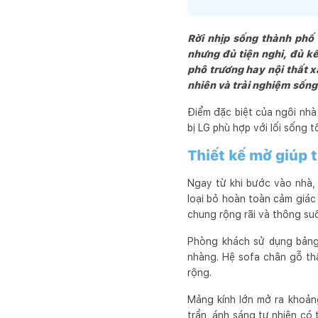
Cuối cùng, chúng tôi mo
hài lòng, đầy niềm vui và
Rời nhịp sống thành phố
nhưng đủ tiện nghi, đủ kế
phô trương hay nội thất xa
nhiên và trải nghiệm sống
Điểm đặc biệt của ngôi nhà
bị LG phù hợp với lối sống t
Thiết kế mở giúp 
Ngay từ khi bước vào nhà,
loại bỏ hoàn toàn cảm giác
chung rộng rãi và thông suố
Phòng khách sử dụng bảng 
nhàng. Hệ sofa chân gỗ thấ
rộng.
Mảng kính lớn mở ra khoảng
trần, ánh sáng tự nhiên có 