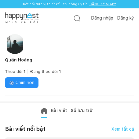
Kết nối đơn vị thiết kế - thi công uy tín.
ĐĂNG KÝ NGAY!
Đăng nhập
Đăng ký
M
Ạ
N
G
X
Ã
H
Ộ
I
Quân Hoàng
Theo dõi
1
Đang theo dõi
1
Chim non
Bài viết
Sổ lưu trữ
Bài viết nổi bật
Xem tất cả