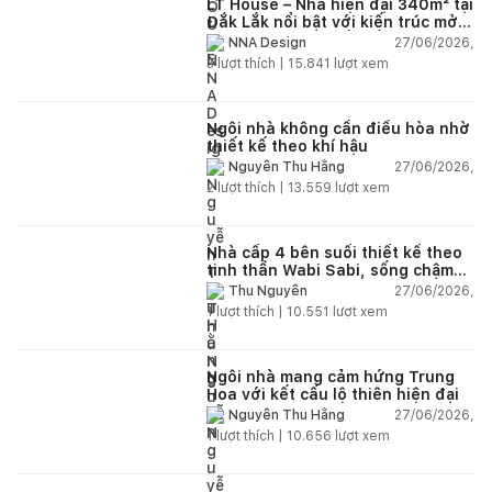
LT House – Nhà hiện đại 340m² tại
Đắk Lắk nổi bật với kiến trúc mở
và hệ sân vườn kết nối thiên
27/06/2026,
NNA Design
nhiên
3
lượt thích |
15.841
lượt xem
Ngôi nhà không cần điều hòa nhờ
thiết kế theo khí hậu
27/06/2026,
Nguyễn Thu Hằng
2
lượt thích |
13.559
lượt xem
Nhà cấp 4 bên suối thiết kế theo
tinh thần Wabi Sabi, sống chậm
giữa thiên nhiên
27/06/2026,
Thu Nguyễn
1
lượt thích |
10.551
lượt xem
Ngôi nhà mang cảm hứng Trung
Hoa với kết cấu lộ thiên hiện đại
27/06/2026,
Nguyễn Thu Hằng
1
lượt thích |
10.656
lượt xem