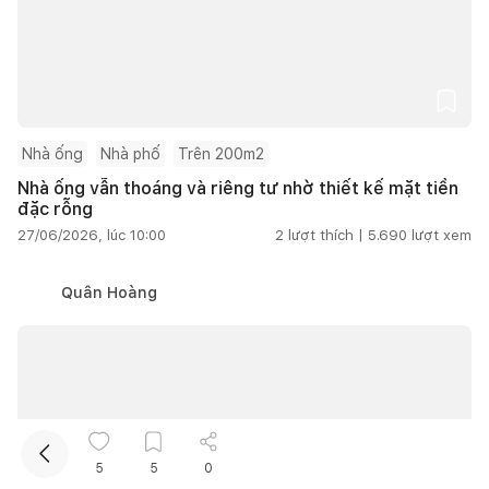
Nhà ống
Nhà phố
Trên 200m2
Nhà ống vẫn thoáng và riêng tư nhờ thiết kế mặt tiền
đặc rỗng
Kết nối thiết kế, thi công
27/06/2026, lúc 10:00
2
lượt thích |
5.690
lượt xem
Mua sắm hoàn thiện nhà
Quân Hoàng
5
5
0