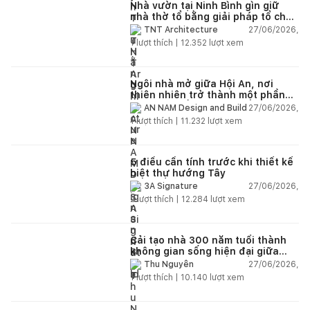
Nhà vườn tại Ninh Bình gìn giữ
nhà thờ tổ bằng giải pháp tổ chức
lại không gian
27/06/2026,
TNT Architecture
1
lượt thích |
12.352
lượt xem
Ngôi nhà mở giữa Hội An, nơi
thiên nhiên trở thành một phần
của cuộc sống
27/06/2026,
AN NAM Design and Build
1
lượt thích |
11.232
lượt xem
5 điều cần tính trước khi thiết kế
biệt thự hướng Tây
27/06/2026,
3A Signature
2
lượt thích |
12.284
lượt xem
Cải tạo nhà 300 năm tuổi thành
không gian sống hiện đại giữa
thiên nhiên
27/06/2026,
Thu Nguyễn
1
lượt thích |
10.140
lượt xem