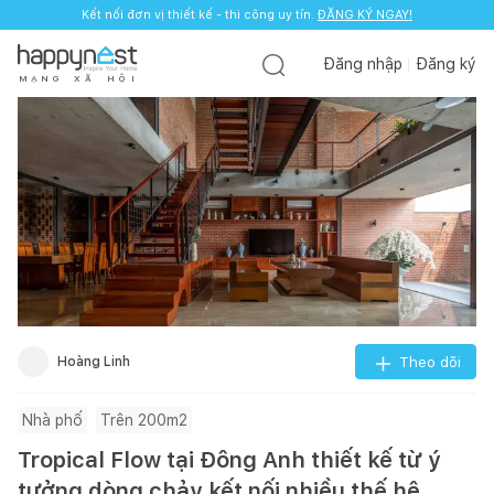
Kết nối đơn vị thiết kế - thi công uy tín.
ĐĂNG KÝ NGAY!
Đăng nhập
Đăng ký
M
Ạ
N
G
X
Ã
H
Ộ
I
Hoàng Linh
Theo dõi
Nhà phố
Trên 200m2
Tropical Flow tại Đông Anh thiết kế từ ý
tưởng dòng chảy kết nối nhiều thế hệ