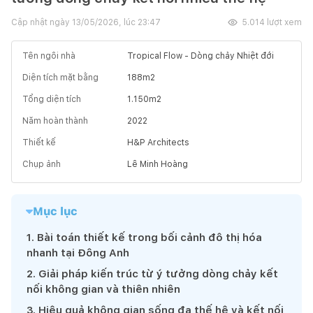
Cập nhật ngày
13/05/2026, lúc 23:47
5.014
lượt xem
Tên ngôi nhà
Tropical Flow - Dòng chảy Nhiệt đới
Diện tích mặt bằng
188
m2
Tổng diện tích
1.150
m2
Năm hoàn thành
2022
Thiết kế
H&P Architects
Chụp ảnh
Lê Minh Hoàng
Mục lục
1
.
Bài toán thiết kế trong bối cảnh đô thị hóa
nhanh tại Đông Anh
2
.
Giải pháp kiến trúc từ ý tưởng dòng chảy kết
nối không gian và thiên nhiên
3
.
Hiệu quả không gian sống đa thế hệ và kết nối