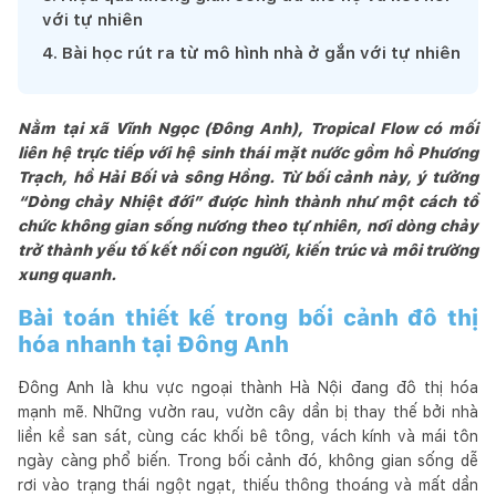
với tự nhiên
4
.
Bài học rút ra từ mô hình nhà ở gắn với tự nhiên
Nằm tại xã Vĩnh Ngọc (Đông Anh), Tropical Flow
có mối
liên hệ trực tiếp với hệ sinh thái mặt nước gồm hồ Phương
Trạch, hồ Hải Bối và sông Hồng. Từ bối cảnh này, ý tưởng
“Dòng chảy Nhiệt đới” được hình thành như một cách tổ
chức không gian sống nương theo tự nhiên, nơi dòng chảy
trở thành yếu tố kết nối con người, kiến trúc và môi trường
xung quanh.
Bài toán thiết kế trong bối cảnh đô thị
hóa nhanh tại Đông Anh
Đông Anh là khu vực ngoại thành Hà Nội đang đô thị hóa
mạnh mẽ. Những vườn rau, vườn cây dần bị thay thế bởi nhà
liền kề san sát, cùng các khối bê tông, vách kính và mái tôn
ngày càng phổ biến. Trong bối cảnh đó, không gian sống dễ
rơi vào trạng thái ngột ngạt, thiếu thông thoáng và mất dần