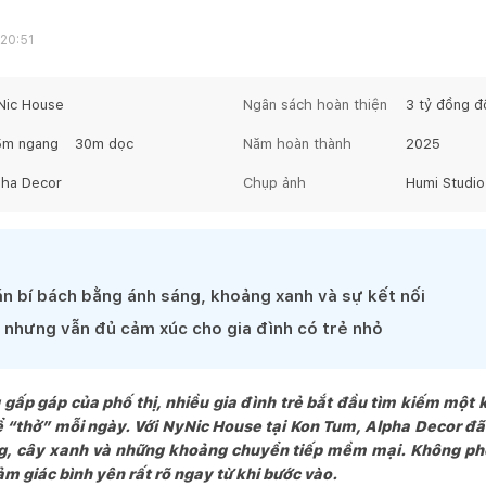
 20:51
Nic House
Ngân sách hoàn thiện
3 tỷ đồng
đ
5
m ngang
30
m dọc
Năm hoàn thành
2025
pha Decor
Chụp ảnh
Humi Studio
án bí bách bằng ánh sáng, khoảng xanh và sự kết nối
n nhưng vẫn đủ cảm xúc cho gia đình có trẻ nhỏ
gấp gáp của phố thị, nhiều gia đình trẻ bắt đầu tìm kiếm một
ể “thở” mỗi ngày. Với NyNic House tại Kon Tum, Alpha Decor đã
ng, cây xanh và những khoảng chuyển tiếp mềm mại. Không phô
m giác bình yên rất rõ ngay từ khi bước vào.