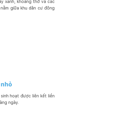
ây xanh, khoảng thở và các
ù nằm giữa khu dân cư đông
 nhỏ
inh hoạt được liên kết liền
àng ngày.