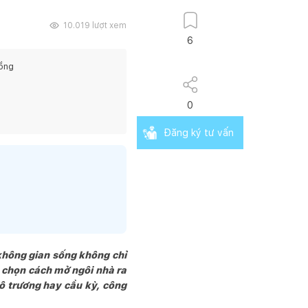
10.019
lượt xem
6
ồng
0
Đăng ký tư vấn
 không gian sống không chỉ
 chọn cách mở ngôi nhà ra
 trương hay cầu kỳ, công