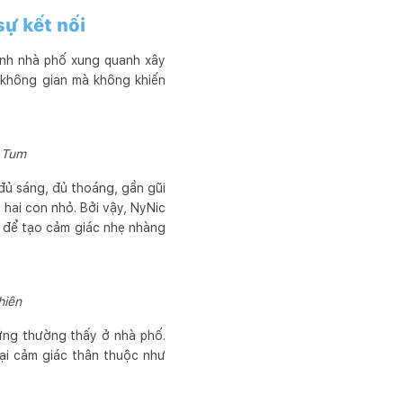
sự kết nối
ảnh nhà phố xung quanh xây
g không gian mà không khiến
 Tum
 đủ sáng, đủ thoáng, gần gũi
hai con nhỏ. Bởi vậy, NyNic
i để tạo cảm giác nhẹ nhàng
hiên
ứng thường thấy ở nhà phố.
lại cảm giác thân thuộc như