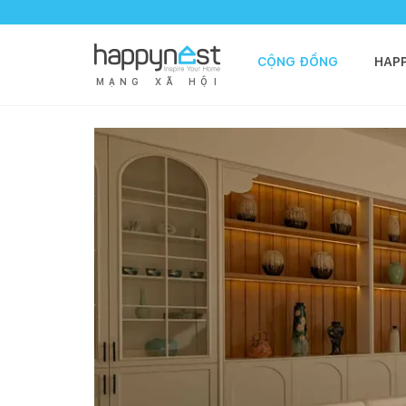
CỘNG ĐỒNG
HAP
M
Ạ
N
G
X
Ã
H
Ộ
I