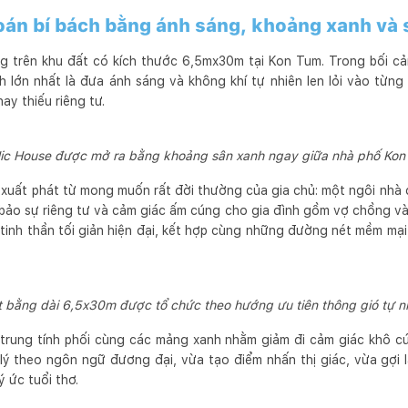
toán bí bách bằng ánh sáng, khoảng xanh và 
 trên khu đất có kích thước 6,5mx30m tại Kon Tum. Trong bối c
h lớn nhất là đưa ánh sáng và không khí tự nhiên len lỏi vào từn
ay thiếu riêng tư.
ic House được mở ra bằng khoảng sân xanh ngay giữa nhà phố Kon
h xuất phát từ mong muốn rất đời thường của gia chủ: một ngôi nhà
bảo sự riêng tư và cảm giác ấm cúng cho gia đình gồm vợ chồng và 
tinh thần tối giản hiện đại, kết hợp cùng những đường nét mềm mạ
 bằng dài 6,5x30m được tổ chức theo hướng ưu tiên thông gió tự n
trung tính phối cùng các mảng xanh nhằm giảm đi cảm giác khô c
lý theo ngôn ngữ đương đại, vừa tạo điểm nhấn thị giác, vừa gợi 
ý ức tuổi thơ.