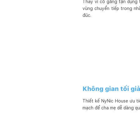
Thay vì cố gắng tận dụng 
vùng chuyển tiếp trong nh
đúc.
Không gian tối gi
Thiết kế NyNic House ưu ti
mạch để cha mẹ dễ dàng qua