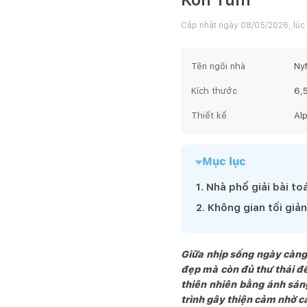
Cập nhật ngày
08/05/2026, lúc
Tên ngôi nhà
Ny
Kích thước
6,
Thiết kế
Al
Mục lục
1
.
Nhà phố giải bài to
2
.
Không gian tối giả
Giữa nhịp sống ngày càng 
đẹp mà còn đủ thư thái đ
thiên nhiên bằng ánh sá
trình gây thiện cảm nhờ cả