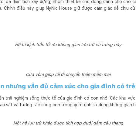
tối đa diện tích xây dựng, nhóm thiết kế chủ động dành chỗ cho c
à. Chính điều này giúp NyNic House giữ được cảm giác dễ chịu d
Hệ tủ kịch trần tối ưu không gian lưu trữ và trưng bày
Cửa vòm giúp lối di chuyển thêm mềm mại
ản nhưng vẫn đủ cảm xúc cho gia đình có trẻ
ên trải nghiệm sống thực tế của gia đình có con nhỏ. Các khu vực s
n sát và tương tác cùng con trong quá trình sử dụng không gian h
Một hệ lưu trữ khác được tích hợp dưới gầm cầu thang