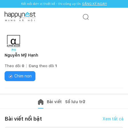
Kết nối đơn vị thiết kế - thi công uy tín.
ĐĂNG KÝ NGAY!
M
Ạ
N
G
X
Ã
H
Ộ
I
Nguyễn Mỹ Hạnh
Theo dõi
0
Đang theo dõi
1
Chim non
Bài viết
Sổ lưu trữ
Bài viết nổi bật
Xem tất cả