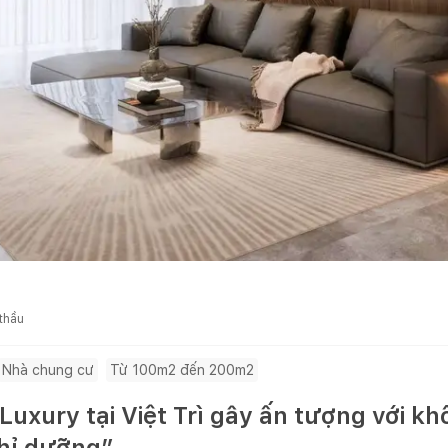
 thầu
Nhà chung cư
Từ 100m2 đến 200m2
uxury tại Việt Trì gây ấn tượng với kh
hỉ dưỡng”