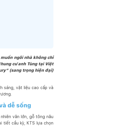
vật liệu thân thiện và 
 ta Cùng nhau tạo ra 
ghệ thuật, mang tính 
g muốn ngôi nhà không chỉ
hung cư anh Tùng tại Việt
ury” (sang trọng hiện đại)
h sáng, vật liệu cao cấp và
rương.
và dễ sống
nhiên vân lớn, gỗ tông nâu
hi tiết cầu kỳ, KTS lựa chọn