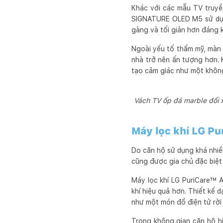
Khác với các mẫu TV truyề
SIGNATURE OLED M5 sử dụng
gàng và tối giản hơn đáng k
Ngoài yếu tố thẩm mỹ, màn h
nhà trở nên ấn tượng hơn. K
tạo cảm giác như một không
Vách TV ốp đá marble đối x
Máy lọc khí LG Pu
Do căn hộ sử dụng khá nhiều
cũng được gia chủ đặc biệt
Máy lọc khí LG PuriCare™ 
khí hiệu quả hơn. Thiết kế 
như một món đồ điện tử rời 
Trong không gian căn hộ hi