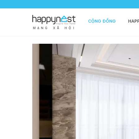
CỘNG ĐỒNG
HAP
M
Ạ
N
G
X
Ã
H
Ộ
I