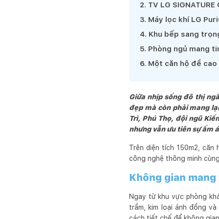
2
.
TV LG SIGNATURE O
cho khách hàng.  Chúng tô
3
.
Máy lọc khí LG Pur
tiết kiệm, phù hợp với nh
4
.
Khu bếp sang trọng
Chúng tôi đặt  khách hàn
những sản phẩm công trìn
5
.
Phòng ngủ mang tin
thời đại .
6
.
Một căn hộ đề cao 
Giữa nhịp sống đô thị ng
đẹp mà còn phải mang lại
Trì, Phú Thọ, đội ngũ Kiế
nhưng vẫn ưu tiên sự ấm á
Trên diện tích 150m2, căn 
công nghệ thông minh cùng 
Không gian mang 
Ngay từ khu vực phòng khá
trầm, kim loại ánh đồng và 
cách tiết chế để không gian