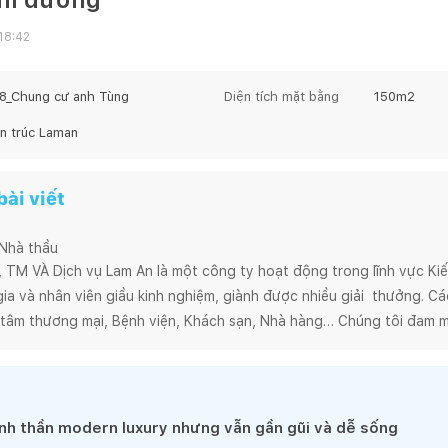
18:42
8_Chung cư anh Tùng
Diện tích mặt bằng
150
m2
ến trúc Laman
ài viết
 Nhà thầu
M VÀ Dịch vụ Lam An là một công ty hoạt động trong lĩnh vực Kiến 
a và nhân viên giầu kinh nghiệm, giành được nhiều giải  thưởng. Các 
tâm thương mại, Bệnh viện, Khách sạn, Nhà hàng… Chúng tôi đam m
iệu quả kinh tế và mang tính bền vững. Để đạt được như vậy toàn bộ
uy trình quản lý nội bộ khoa học, cho phép chúng tôi cung cấp sản 
 trúc bền vững, thân thiện và xuất phát từ cuộc sống. Chúng tôi là 
nh thần modern luxury nhưng vẫn gần gũi và dễ sống
thuật tâm huyết, sáng tạo, đề cao các giải pháp thiết kế mang lại giá 