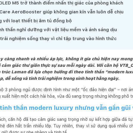
LED M5 trở thành điểm nhấn thị giác của phòng khách
i cam kết mang lại những giá trị về mặt giải pháp tối ưu không gian, 
iCare AeroBooster giúp không gian kín vẫn luôn dễ chịu
u cầu cụ thể của từng khách hàng.

 với loạt thiết bị âm tủ đồng bộ
g và người sử dụng là đối tượng  trung tâm của công việc. Để chúng
h không chỉ tuyệt vời và độ bền cao mà còn là tác phẩm kiến trúc  n
h thần nghỉ dưỡng với vật liệu mềm và ánh sáng dịu
trải nghiệm sống thay vì chỉ tập trung vào hình thức
ày càng nhanh và nhiều áp lực, không ít gia chủ hiện nay mon
 cảm giác thư giãn thực sự sau mỗi ngày dài. Với căn hộ VT8_C
n trúc Laman đã lựa chọn hướng đi theo tinh thần “modern lux
p, dễ sống và tính trải nghiệm trong sinh hoạt hằng ngày.
hộ 3 phòng ngủ được định hình như một “ốc đảo hiện đại” – nơi án
xuất hiện một cách hài hòa, vừa đủ sang trọng nhưng không phô t
tinh thần modern luxury nhưng vẫn gần gũi 
ch, căn hộ đã tạo cảm giác sang trọng nhờ sự kết hợp giữa đá tự 
hệ đèn hắt trần nhiều lớp. Tuy nhiên, thay vì sử dụng quá nhiều c
 giữ được sự nhẹ nhàng và tinh tế.