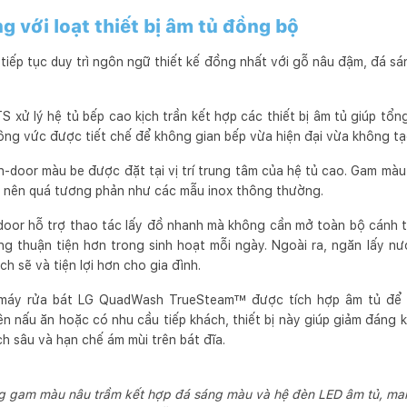
g với loạt thiết bị âm tủ đồng bộ
tiếp tục duy trì ngôn ngữ thiết kế đồng nhất với gỗ nâu đậm, đá s
S xử lý hệ tủ bếp cao kịch trần kết hợp các thiết bị âm tủ giúp tổ
ng vức được tiết chế để không gian bếp vừa hiện đại vừa không tạo
n-door màu be được đặt tại vị trí trung tâm của hệ tủ cao. Gam màu 
trở nên quá tương phản như các mẫu inox thông thường.
-door hỗ trợ thao tác lấy đồ nhanh mà không cần mở toàn bộ cánh t
ụng thuận tiện hơn trong sinh hoạt mỗi ngày. Ngoài ra, ngăn lấy 
h sẽ và tiện lợi hơn cho gia đình.
 máy rửa bát LG QuadWash TrueSteam™ được tích hợp âm tủ để gi
n nấu ăn hoặc có nhu cầu tiếp khách, thiết bị này giúp giảm đáng k
ch sâu và hạn chế ám mùi trên bát đĩa.
g gam màu nâu trầm kết hợp đá sáng màu và hệ đèn LED âm tủ, m