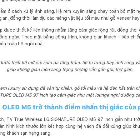
nằm ở cách xử lý ánh sáng. Hệ rèm xuyên sáng chạy toàn bộ mặt ng
gian, đồng thời làm dịu các mảng vật liệu tối màu như gỗ veneer hay
 được thiết kế liên thông nhằm tăng cảm giác rộng rãi, đồng thời 
ường ngày. Theo mặt bằng công trình, không gian khách – bếp chiếm
 của toàn bộ ngôi nhà.
được thiết kế mở với sofa da tông trầm, hệ tủ trưng bày ánh sáng 
giúp không gian luôn sang trọng nhưng vẫn gần gũi, thư giãn.
n luxury sử dụng đá vân tự nhiên, gỗ tối màu và hệ đèn hắt trần nhi
TURE OLED M5 97 inch tạo cảm giác như một lounge nghỉ dưỡng ca
OLED M5 trở thành điểm nhấn thị giác của
h, TV True Wireless LG SIGNATURE OLED M5 97 inch gần như trở 
àn hình kích thước lớn kết hợp cùng hệ vách đá đối xứng giúp khu
ong khách sạn hạng sang.