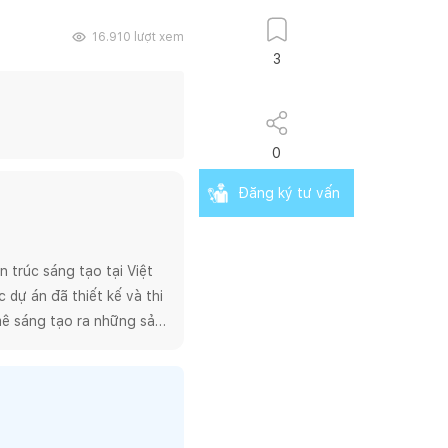
16.910
lượt xem
3
0
Đăng ký tư vấn
trúc sáng tạo tại Việt 
dự án đã thiết kế và thi 
ê sáng tạo ra những sản 
 quá trình thiết kế và 
phẩm một cách kịp thời 
một tập thể các kiến 
trị thẩm mĩ  và kinh tế 