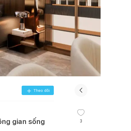
Theo dõi
ông gian sống
3