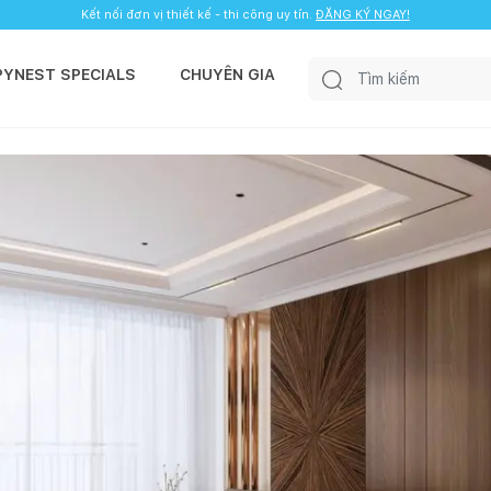
Kết nối đơn vị thiết kế - thi công uy tín.
ĐĂNG KÝ NGAY!
PYNEST SPECIALS
CHUYÊN GIA