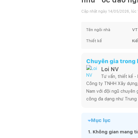
Cập nhật ngày
14/05/2026, lúc 
Tên ngôi nhà
VT
Thiết kế
Ki
Chuyên gia trong b
Loi NV
Tư vấn, thiết kế -
Công ty TNHH Xây dựng, T
Nam với đội ngũ chuyên gi
công đa dạng như Trung 
phẩm xuất sắc, độc đáo, h
thi công nằm trong một q
Mục lục
nhất với chi phí hiệu quả.

LAMAN hướng tới một kiến
1
.
Không gian mang ti
trúc sư và chuyên gia  kỹ 