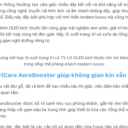
n thống thường tạo cảm giác nhiều dây kết nối và khá nặng nề tro
 công nghệ truyền tải hình ảnh và âm thanh không dây, giúp kh
ể. Điều này đặc biệt phù hợp với tinh thần modern luxury mà công tr
ình OLED kích thước lớn cũng giúp trải nghiệm xem phim, giải trí 
hi kết hợp cùng hệ đèn gián tiếp, lò sưởi trang trí và sofa da tô
 gian nghỉ dưỡng riêng tư.
ứng kết hợp lò sưởi trang trí và TV LG OLED kích thước lớn trở thành
trong tổng thể phòng khách modern luxury.
riCare AeroBooster giúp không gian kín vẫn 
 vật liệu gỗ, đá và kính để tạo chiều sâu thị giác, việc đảm bảo ch
 quan tâm.
AeroBooster được bố trí cạnh khu vực phòng khách, gần hệ rèm lớn
dạng tháp với gam màu be trung tính giúp thiết bị hòa vào tổng thể n
rạc.
ện đại, đặc biệt là các căn hộ sử dụng điều hòa trung tâm và đón