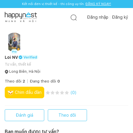
Kết nối đơn vị thiết kế - thi công uy tín.
ĐĂNG KÝ NGAY!
Đăng nhập
Đăng ký
M
Ạ
N
G
X
Ã
H
Ộ
I
Loi NV
Tư vấn, thiết kế
Long Biên, Hà Nội
Theo dõi
2
Đang theo dõi
0
Chim đầu đàn
(
0
)
Đánh giá
Theo dõi
Bạn muốn được tư vấn?